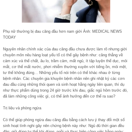
Phụ nữ thường bị đau căng đầu hơn nam giới Ảnh: MEDICAL NEWS
TODAY
Nguyên nhân chính xác của đau căng đầu chưa được làm rõ nhưng giới
chuyên môn nêu hàng loạt yếu tố có thể gây bệnh như: căng thẳng về
cảm xúc và thể chất, âu lo, trầm cảm, mất ngủ, ít tập luyện thể dục, mỏi
mắt, cơ thể mất nước, phơi nhiễm thường xuyên với tiếng ồn, mỏi mệt,
tư thế không đúng… Những yếu tố nói trên có thể khác nhau ở từng
bệnh nhân. Các chuyên gia khuyên bệnh nhân nên ghi nhật ký các cơn
đau đầu cùng những thói quen và sinh hoạt hằng ngày liên quan, thí dụ
như thực phẩm dùng trong 24 giờ trước khi đau, giấc ngủ hôm trước đó,
đã làm những công việc gì, có thể ảnh hưởng đến cơ thể ra sao?
Trị liệu và phòng ngừa
Có thể giúp phòng ngừa đau căng đầu bằng cách lưu ý thay đổi một số
sinh hoạt tình nghi gây nên chứng bệnh này như: Ngủ đủ thời gian đều
đặn; giữ đúng tư thế khi đứng, ngồi và thực hiện công việc hằng ngày;