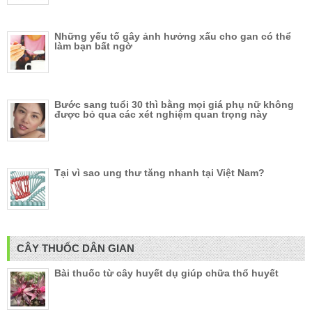
Những yếu tố gây ảnh hưởng xấu cho gan có thể
làm bạn bất ngờ
Bước sang tuổi 30 thì bằng mọi giá phụ nữ không
được bỏ qua các xét nghiệm quan trọng này
Tại vì sao ung thư tăng nhanh tại Việt Nam?
CÂY THUỐC DÂN GIAN
Bài thuốc từ cây huyết dụ giúp chữa thổ huyết