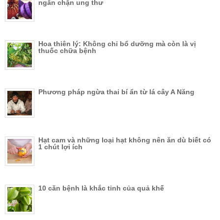
ngăn chặn ung thư
Hoa thiên lý: Không chỉ bổ dưỡng mà còn là vị
thuốc chữa bệnh
Phương pháp ngừa thai bí ẩn từ lá cây A Năng
Hạt cam và những loại hạt không nên ăn dù biết có
1 chút lợi ích
10 căn bệnh là khắc tinh của quả khế