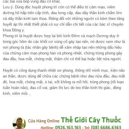
các bài xoa bóp vùng đầu cổ khác.
Lưu ý: Dùng độc huyệt phong trì còn có thể điều trị cảm mạo, viêm
đường hô hấp trên cấp tính, đau lưng cấp, đau dây thần kinh chẩm lớn
và dây thần kinh tam thoa. Riêng đối với những người có kèm theo tăng
huyết áp thì nhất thiết phải có sự chỉ dẫn chi tiết của các bác sĩ chuyên
khoa Đông y.
Phong trì là huyệt được hợp lại bởi kinh Đởm và mạch Dương duy ở
trong góc hõm do các khối cơ vùng cổ gáy tạo nên, nó được xem như là
nơi phong tà (tác nhân gây bệnh) dễ xâm nhập tạo nên những dấu hiệu
của chứng cảm mạo phong hàn và phong nhiệt, chứng trúng phong gây
đau đầu, hoa mắt, chóng mặt, thậm chí có thể bại hoặc liệt nửa người.
Huyệt có công dụng thanh nhiệt sơ phong, thông nhĩ minh mục, kiện não
an thần, được dùng để chữa các chứng bệnh như đau nửa đầu, đau mắt
đỏ, hoa mắt, chóng mặt, ù tai, sốt không ra mồ hôi, trúng phong (rối loạn
tuần hoàn não), đau cổ vai, giảm thị lực do teo thần kinh thị giác, động
kinh, viêm mũi…