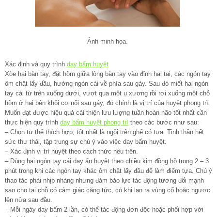
Ảnh minh họa.
Xác định và quy trình
day bấm huyệt
Xòe hai bàn tay, đặt hõm giữa lòng bàn tay vào đỉnh hai tai, các ngón tay
ôm chặt lấy đầu, hướng ngón cái về phía sau gáy. Sau đó miết hai ngón
tay cái từ trên xuống dưới, vượt qua một ụ xương rồi rơi xuống một chỗ
hõm ở hai bên khối cơ nổi sau gáy, đó chính là vị trí của huyệt phong trì.
Muốn đạt được hiệu quả cải thiện lưu lượng tuần hoàn não tốt nhất cần
thực hiện quy trình
day bấm huyệt phong trì
theo các bước như sau:
– Chọn tư thế thích hợp, tốt nhất là ngồi trên ghế có tựa. Tinh thần hết
sức thư thái, tập trung sự chú ý vào việc day bấm huyệt.
– Xác định vị trí huyệt theo cách thức nêu trên.
– Dùng hai ngón tay cái day ấn huyệt theo chiều kim đồng hồ trong 2 – 3
phút trong khi các ngón tay khác ôm chặt lấy đầu để làm điểm tựa. Chú ý
thao tác phải nhịp nhàng nhưng đảm bảo lực tác động tương đối mạnh
sao cho tại chỗ có cảm giác căng tức, có khi lan ra vùng cổ hoặc ngược
lên nửa sau đầu.
– Mỗi ngày day bấm 2 lần, có thể tác động đơn độc hoặc phối hợp với