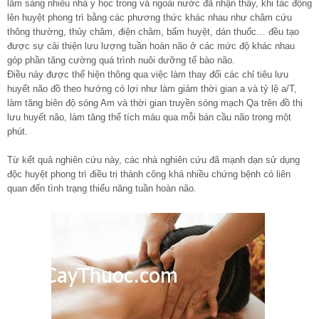
lâm sàng nhiều nhà y học trong và ngoài nước đã nhận thấy, khi tác động
lên huyệt phong trì bằng các phương thức khác nhau như châm cứu
thông thường, thủy châm, điện châm, bấm huyệt, dán thuốc… đều tạo
được sự cải thiện lưu lượng tuần hoàn não ở các mức độ khác nhau
góp phần tăng cường quá trình nuôi dưỡng tế bào não.
Điều này được thể hiện thông qua việc làm thay đổi các chỉ tiêu lưu
huyết não đồ theo hướng có lợi như làm giảm thời gian a và tỷ lệ a/T,
làm tăng biên độ sóng Am và thời gian truyền sóng mạch Qa trên đồ thị
lưu huyết não, làm tăng thể tích máu qua mỗi bán cầu não trong một
phút.
Từ kết quả nghiên cứu này, các nhà nghiên cứu đã mạnh dạn sử dụng
độc huyệt phong trì điều trị thành công khá nhiều chứng bệnh có liên
quan đến tình trạng thiểu năng tuần hoàn não.