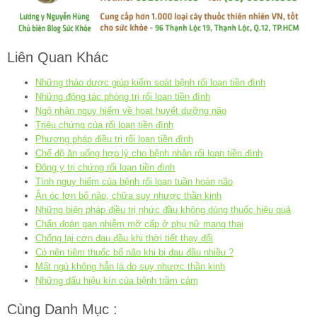
Liên Quan Khác
Những thảo dược giúp kiểm soát bệnh rối loạn tiền đình
Những động tác phòng trị rối loạn tiền đình
Ngộ nhận nguy hiểm về hoạt huyết dưỡng não
Triệu chứng của rối loạn tiền đình
Phương pháp điều trị rối loạn tiền đình
Chế độ ăn uống hợp lý cho bệnh nhân rối loạn tiền đình
Đông y trị chứng rối loạn tiền đình
Tính nguy hiểm của bệnh rối loạn tuần hoàn não
Ăn óc lợn bổ não, chữa suy nhược thần kinh
Những biện pháp điều trị nhức đầu không dùng thuốc hiệu quả
Chẩn đoán gan nhiễm mỡ cấp ở phụ nữ mang thai
Chống lại cơn đau đầu khi thời tiết thay đổi
Có nên tiêm thuốc bổ não khi bị đau đầu nhiều ?
Mất ngủ không hẳn là do suy nhược thần kinh
Những dấu hiệu kín của bệnh trầm cảm
Cùng Danh Mục :