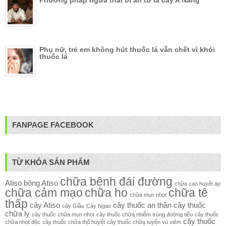
Phương pháp ngừa thai bí ẩn từ lá cây A Năng
Phụ nữ, trẻ em không hút thuốc lá vẫn chết vì khói
thuốc lá
FANPAGE FACEBOOK
TỪ KHÓA SẢN PHẨM
chữa bệnh đái đường
Atiso
bông Atiso
chữa cao huyết áp
chữa cảm mạo
chữa ho
chữa tê
chữa mụn nhọt
thấp
cây Atiso
cây thuốc an thần
cây thuốc
cây Giầu
Cây Ngao
chữa lỵ
cây thuốc chữa mụn nhọt
cây thuốc chữa nhiễm trùng đường tiểu
cây thuốc
cây thuốc
chữa nhọt độc
cây thuốc chữa thổ huyết
cây thuốc chữa tuyến vú viêm