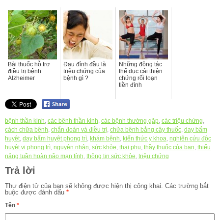
Bài thuốc hỗ trợ
Đau đỉnh đầu là
Những động tác
điều trị bệnh
triệu chứng của
thể dục cải thiện
Alzheimer
bệnh gì ?
chứng rối loạn
tiền đình
bệnh thần kinh
,
các bệnh thần kinh
,
các bệnh thường gặp
,
các triệu chứng
,
cách chữa bệnh
,
chẩn đoán và điều trị
,
chữa bệnh bằng cây thuốc
,
day bấm
huyệt
,
day bấm huyệt phong trì
,
khám bệnh
,
kiến thức y khoa
,
nghiên cứu độc
huyệt vị phong trì
,
nguyên nhân
,
sức khỏe
,
thai phụ
,
thầy thuốc của bạn
,
thiểu
năng tuần hoàn não mạn tính
,
thông tin sức khỏe
,
triệu chứng
Trả lời
Thư điện tử của bạn sẽ không được hiện thị công khai.
Các trường bắt
buộc được đánh dấu
*
Tên
*