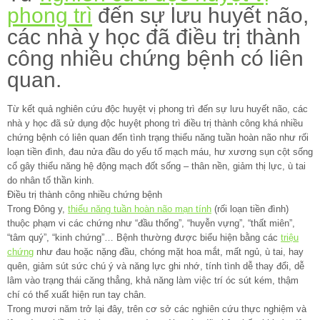
phong trì
đến sự lưu huyết não,
các nhà y học đã điều trị thành
công nhiều chứng bệnh có liên
quan.
Từ kết quả nghiên cứu độc huyệt vị phong trì đến sự lưu huyết não, các
nhà y học đã sử dụng độc huyệt phong trì điều trị thành công khá nhiều
chứng bệnh có liên quan đến tình trạng thiểu năng tuần hoàn não như rối
loạn tiền đình, đau nửa đầu do yếu tố mạch máu, hư xương sụn cột sống
cổ gây thiểu năng hệ động mạch đốt sống – thân nền, giảm thị lực, ù tai
do nhân tố thần kinh.
Điều trị thành công nhiều chứng bệnh
Trong Đông y,
thiểu năng tuần hoàn não mạn tính
(rối loạn tiền đình)
thuộc phạm vi các chứng như “đầu thống”, “huyễn vựng”, “thất miên”,
“tâm quý”, “kinh chứng”… Bệnh thường được biểu hiện bằng các
triệu
chứng
như đau hoặc nặng đầu, chóng mặt hoa mắt, mất ngủ, ù tai, hay
quên, giảm sút sức chú ý và năng lực ghi nhớ, tính tình dễ thay đổi, dễ
lâm vào trạng thái căng thẳng, khả năng làm việc trí óc sút kém, thậm
chí có thể xuất hiện run tay chân.
Trong mươi năm trở lại đây, trên cơ sở các nghiên cứu thực nghiệm và