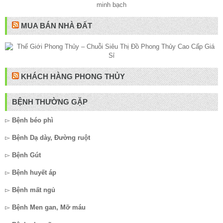
MUA BÁN NHÀ ĐẤT
KHÁCH HÀNG PHONG THỦY
BỆNH THƯỜNG GẶP
▻
Bệnh béo phì
▻
Bệnh Dạ dày, Đường ruột
▻
Bệnh Gút
▻
Bệnh huyết áp
▻
Bệnh mất ngủ
▻
Bệnh Men gan, Mỡ máu