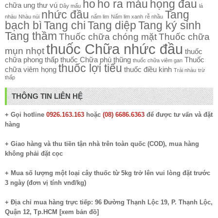
ho
ho ra máu
họng đau
chữa ung thư vú
Dây mấu
lá
nhức đầu
Tang
nhàu
Nhàu núi
nấm lim
Nấm lim xanh
rễ nhầu
bạch bì
Tang chi
Tang diệp
Tang ký sinh
Tang thầm
Thuốc chữa chóng mặt
Thuốc chữa
thuốc Chữa nhức đầu
mụn nhọt
thuốc
chữa phong thấp
thuốc Chữa phù thũng
Thuốc
thuốc chữa viêm gan
thuốc lợi tiểu
chữa viêm họng
thuốc điều kinh
Trái nhàu
trừ
thấp
THÔNG TIN LIÊN HỆ
+ Gọi hotline
0926.163.163
hoặc
(08) 6686.6363
để được tư vấn và đặt
hàng
+ Giao hàng và thu tiền tận nhà trên toàn quốc (COD), mua hàng
không phải đặt cọc
+ Mua số lượng một loại cây thuốc từ 5kg trở lên vui lòng đặt trước
3 ngày (đơn vị tính vnđ/kg)
+ Địa chỉ mua hàng trực tiếp: 96 Đường Thạnh Lộc 19, P. Thạnh Lộc,
Quận 12, Tp.HCM [
xem bản đồ
]