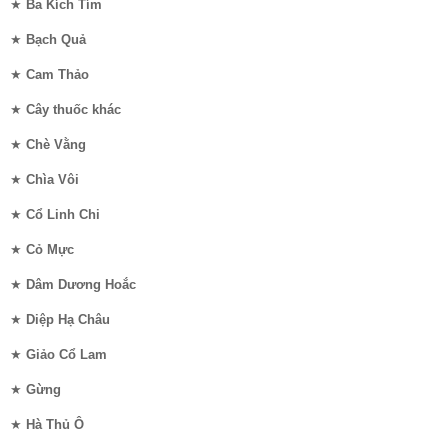
★
Ba Kích Tím
★
Bạch Quả
★
Cam Thảo
★
Cây thuốc khác
★
Chè Vằng
★
Chìa Vôi
★
Cổ Linh Chi
★
Cỏ Mực
★
Dâm Dương Hoắc
★
Diệp Hạ Châu
★
Giảo Cổ Lam
★
Gừng
★
Hà Thủ Ô