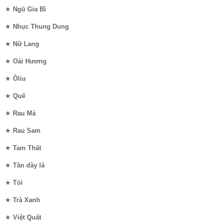
★
Ngũ Gia Bì
★
Nhục Thung Dung
★
Nữ Lang
★
Oải Hương
★
Ôliu
★
Quế
★
Rau Má
★
Rau Sam
★
Tam Thất
★
Tần dày lá
★
Tỏi
★
Trà Xanh
★
Việt Quất