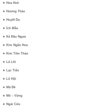
★
Hoa Hoè
★
Hương Thảo
★
Huyết Dụ
★
Ích Mẫu
★
Ké Đầu Ngựa
★
Kim Ngân Hoa
★
Kim Tiền Thảo
★
Lá Lốt
★
Lạc Tiên
★
Lô Hội
★
Mã Đề
★
Mè – Vừng
★
Ngải Cứu