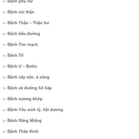
▻
Bệnh phụ nữ
▻
Bệnh sỏi thận
▻
Bệnh Thận – Thận hư
▻
Bệnh tiểu đường
▻
Bệnh Tim mạch
▻
Bệnh Trĩ
▻
Bệnh U – Bướu
▻
Bệnh vẩy nến, á sừng
▻
Bệnh về đường hô hấp
▻
Bệnh xương khớp
▻
Bệnh Yếu sinh lý, liệt dương
▻
Bệnh Răng Miệng
▻
Bệnh Thần Kinh