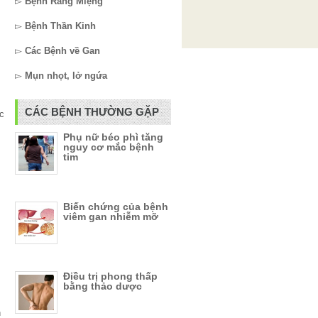
▻
Bệnh Răng Miệng
▻
Bệnh Thần Kinh
▻
Các Bệnh về Gan
▻
Mụn nhọt, lở ngứa
CÁC BỆNH THƯỜNG GẶP
c
Phụ nữ béo phì tăng
nguy cơ mắc bệnh
tim
Biến chứng của bệnh
viêm gan nhiễm mỡ
Điều trị phong thấp
bằng thảo dược
n