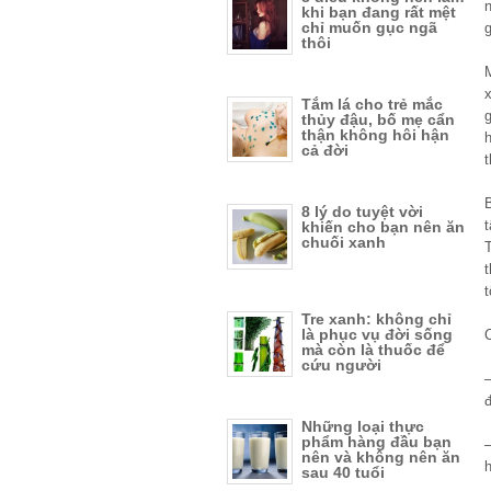
n
khi bạn đang rất mệt
chỉ muốn gục ngã
g
thôi
Tắm lá cho trẻ mắc
thủy đậu, bố mẹ cẩn
thận không hôi hận
h
cả đời
8 lý do tuyệt vời
t
khiến cho bạn nên ăn
chuối xanh
T
t
Tre xanh: không chỉ
là phục vụ đời sống
mà còn là thuốc để
cứu người
–
Những loại thực
phẩm hàng đầu bạn
nên và không nên ăn
sau 40 tuổi