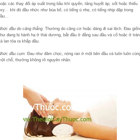
oặc các thay đổi áp suất trong bầu khí quyển, tăng huyết áp, sốt hoặc thiếu
xy… khi đó đầu nhức như búa bổ, có tiếng ù nhẹ, có tiếng nhịp đập trong
đầu…
Nhức đầu do căng thẳng:
Thường do căng cơ hoặc dáng đi sai lệch. Đau giốn
như đang bị hành hạ ở thái dương, bắt đầu ở đằng sau đầu và cổ hoặc ở trán
à lan tỏa ra khắp đầu.
Nhức đầu cụm:
Đau như đâm chọc, nóng ran ở một bên đầu và luôn luôn cùn
một chỗ, thường không rõ nguyên nhân.