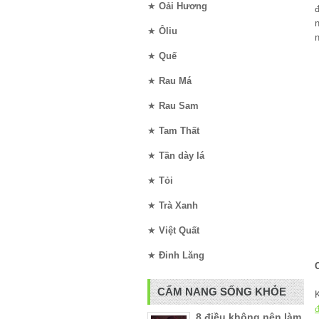
★
Oải Hương
★
Ôliu
n
★
Quế
★
Rau Má
★
Rau Sam
★
Tam Thất
★
Tần dày lá
★
Tỏi
★
Trà Xanh
★
Việt Quất
★
Đinh Lăng
CẨM NANG SỐNG KHỎE
đ
8 điều không nên làm