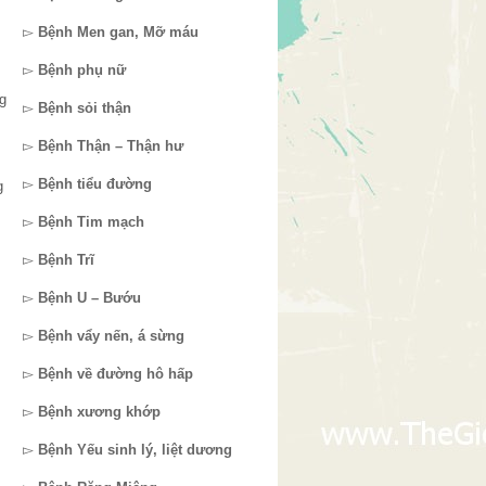
▻
Bệnh Men gan, Mỡ máu
▻
Bệnh phụ nữ
g
▻
Bệnh sỏi thận
▻
Bệnh Thận – Thận hư
▻
Bệnh tiểu đường
g
▻
Bệnh Tim mạch
▻
Bệnh Trĩ
▻
Bệnh U – Bướu
▻
Bệnh vẩy nến, á sừng
▻
Bệnh về đường hô hấp
▻
Bệnh xương khớp
▻
Bệnh Yếu sinh lý, liệt dương