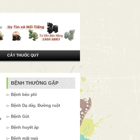
CÂY THUỐC QUÝ
BỆNH THƯỜNG GẶP
▻
Bệnh béo phì
▻
Bệnh Dạ dày, Đường ruột
▻
Bệnh Gút
n
▻
Bệnh huyết áp
▻
Bệnh mất ngủ