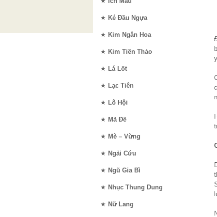
★
Ích Mẫu
★
Ké Đầu Ngựa
★
Kim Ngân Hoa
★
Kim Tiền Thảo
y
★
Lá Lốt
★
Lạc Tiên
★
Lô Hội
★
Mã Đề
t
★
Mè – Vừng
★
Ngải Cứu
D
★
Ngũ Gia Bì
S
★
Nhục Thung Dung
l
★
Nữ Lang