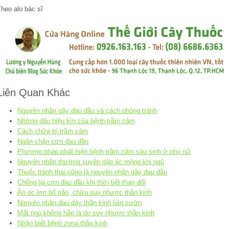
heo alo bác sĩ
Liên Quan Khác
Nguyên nhân gây đau đầu và cách phòng tránh
Những dấu hiệu kín của bệnh trầm cảm
Cách chữa trị trầm cảm
Ngăn chặn cơn đau đầu
Phương pháp phát hiện bệnh trầm cảm sau sinh ở phụ nữ
Nguyên nhân thường xuyên gặp ác mộng khi ngủ
Thuốc tránh thai cũng là nguyên nhân gây đau đầu
Chống lại cơn đau đầu khi thời tiết thay đổi
Ăn óc lợn bổ não, chữa suy nhược thần kinh
Nguyên nhân đau dây thần kinh liên sườn
Mất ngủ không hẳn là do suy nhược thần kinh
Nhận biết bệnh zona thần kinh