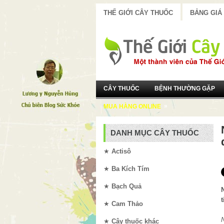
THẾ GIỚI CÂY THUỐC
BẢNG GIÁ
CÂY THUỐC
BỆNH THƯỜNG GẶP
»
MUA HÀNG ONLINE
DANH MỤC CÂY THUỐC
★
Actisô
★
Ba Kích Tím
★
Bạch Quả
★
Cam Thảo
★
Cây thuốc khác