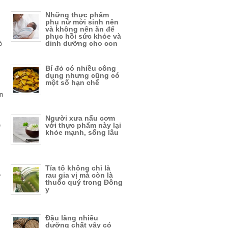
Những thực phẩm
phụ nữ mới sinh nên
và không nên ăn để
phục hồi sức khỏe và
dinh dưỡng cho con
ó
Bí đỏ có nhiều công
dụng nhưng cũng có
một số hạn chế
n
Người xưa nấu cơm
ẽ
với thực phẩm này lại
khỏe mạnh, sống lâu
Tía tô không chỉ là
rau gia vị mà còn là
ỡ
thuốc quý trong Đông
y
Đậu lăng nhiều
dưỡng chất vậy có