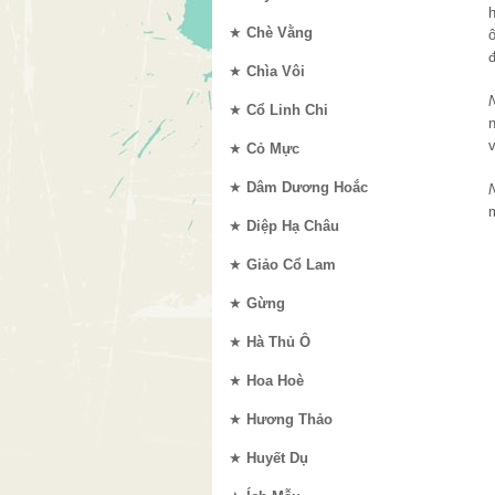
h
★
Chè Vằng
ô
★
Chìa Vôi
★
Cổ Linh Chi
v
★
Cỏ Mực
★
Dâm Dương Hoắc
★
Diệp Hạ Châu
★
Giảo Cổ Lam
★
Gừng
★
Hà Thủ Ô
★
Hoa Hoè
★
Hương Thảo
★
Huyết Dụ