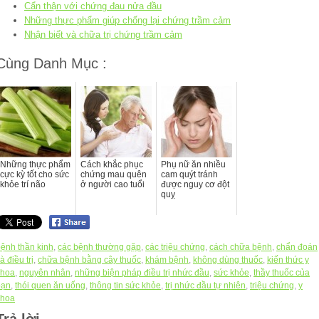
Cẩn thận với chứng đau nửa đầu
Những thực phẩm giúp chống lại chứng trầm cảm
Nhận biết và chữa trị chứng trầm cảm
Cùng Danh Mục :
Những thực phẩm
Cách khắc phục
Phụ nữ ăn nhiều
cực kỳ tốt cho sức
chứng mau quên
cam quýt tránh
khỏe trí não
ở người cao tuổi
được nguy cơ đột
quỵ
ệnh thần kinh
,
các bệnh thường gặp
,
các triệu chứng
,
cách chữa bệnh
,
chẩn đoán
à điều trị
,
chữa bệnh bằng cây thuốc
,
khám bệnh
,
không dùng thuốc
,
kiến thức y
khoa
,
nguyên nhân
,
những biện pháp điều trị nhức đầu
,
sức khỏe
,
thầy thuốc của
bạn
,
thói quen ăn uống
,
thông tin sức khỏe
,
trị nhức đầu tự nhiên
,
triệu chứng
,
y
khoa
Trả lời