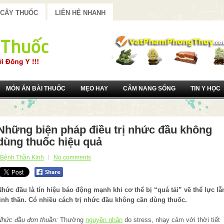
 CÂY THUỐC
LIÊN HỆ NHANH
MÓN ĂN BÀI THUỐC
MẸO HAY
CẨM NANG SỐNG
TIN Y HỌC
Những biện pháp điều trị nhức đầu không
dùng thuốc hiệu quả
Bệnh Thần Kinh
No comments
Nhức đầu là tín hiệu báo động mạnh khi cơ thể bị “quá tải” về thể lực lẫ
tinh thần. Có nhiều cách trị nhức đầu không cần dùng thuốc.
Nhức đầu đơn thuần:
Thường
nguyên nhân
do stress, nhạy cảm với thời tiết