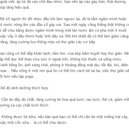
goài việc áp túi đá vào chỗ đau nhức, bạn nên áp vào gáy trán, thái dương
iúp tăng hiệu quả.
Một số người thì đỡ nhức đầu khi làm ngược lại, đó là tắm ngâm mình hoặc
xịt nước nóng ấm vào đầu cổ gáy vai. Sau một ngày căng thẳng thật không c
gì dễ chịu bằng được ngâm mình trong một làn nước ấm có pha một ít muối
oặc vẩy ít dầu thơm hoặc tinh dầu sả. Đôi khi nhiệt độ có thể làm giảm căng
thẳng, tăng cường lưu thông máu và thư giãn các cơ bắp.
Bạn cũng có thể đắp khăn lạnh, tắm hơi, xoa bóp bấm huyệt hay thư giãn. Nê
ập thể dục thể thao vừa sức ở ngoài trời, không hút thuốc và uống rượu.
ránh tiếng ồn, ánh sáng chói, phòng ở thoáng đãng mát dịu, tắt đài, tivi, điện
hoại… Nếu sống ở một nơi quá ồn có thể tìm cách bịt tai lại, việc thư giãn s
tốt hơn nếu tập yoga…
Chế độ dinh dưỡng thích hợp:
 Cần ăn đầy đủ chất, tăng cường ăn hoa quả tươi, rau tươi, thịt cá, giảm m
đường và các chất kích thích.
– Không được bỏ bữa, nếu bận quá bạn có thể chỉ cần ăn một miếng trái cây,
hoặc một cốc sữa… là có thể chịu được.