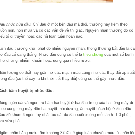
Đau nhức nửa đầu:
Chỉ đau ở một bên đầu mà thôi, thường hay kèm theo
buồn nôn, nôn mửa và có các vấn đề về thị giác. Nguyên nhân thường do có
ếu tố di truyền hoặc các rối loạn tuần hoàn não.
Cơn đau thường khởi phát do nhiều nguyên nhân, thông thường bắt đầu là cá
cơ đầu cổ căng thẳng. Nhức đầu cũng có thể là
triệu chứng
của một số bệnh
như dị ứng, nhiễm khuẩn hoặc uống quá nhiều rượu.
Hiện tượng co thắt hay giãn nở các mạch máu cũng như các thay đổi áp suất
rong đầu (có thể xảy ra khi thời tiết thay đổi) cũng có thể gây nhức đầu.
Cách bấm huyệt trị nhức đầu:
ùng ngón cái và ngón trỏ bấm hai huyệt ở hai đầu trong của hai lông mày di
theo cung lông mày đến hai huyệt thái dương, ấn huyệt bách hội ở đỉnh đầu.
au đó khum 4 ngón tay chải tóc sát da đầu xuôi xuống mỗi lần 5 -1 0 phút,
ực vừa phải.
Ngâm chân bằng nước ấm khoảng 37oC sẽ giúp luân chuyển máu từ chân lê