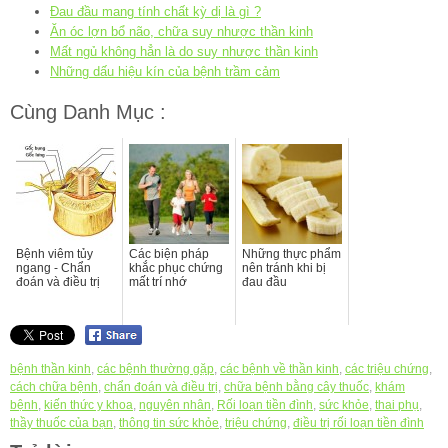
Đau đầu mang tính chất kỳ dị là gì ?
Ăn óc lợn bổ não, chữa suy nhược thần kinh
Mất ngủ không hẳn là do suy nhược thần kinh
Những dấu hiệu kín của bệnh trầm cảm
Cùng Danh Mục :
Bệnh viêm tủy
Các biện pháp
Những thực phẩm
ngang - Chẩn
khắc phục chứng
nên tránh khi bị
đoán và điều trị
mất trí nhớ
đau đầu
bệnh thần kinh
,
các bệnh thường gặp
,
các bệnh về thần kinh
,
các triệu chứng
,
cách chữa bệnh
,
chẩn đoán và điều trị
,
chữa bệnh bằng cây thuốc
,
khám
bệnh
,
kiến thức y khoa
,
nguyên nhân
,
Rối loạn tiền đình
,
sức khỏe
,
thai phụ
,
thầy thuốc của bạn
,
thông tin sức khỏe
,
triệu chứng
,
điều trị rối loạn tiền đình