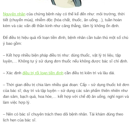
Nguyên nhân
của chứng bệnh này có thể kể đến như: môi trường, thời
tiết (chuyển mùa), nhiễm độc (hóa chất, thuốc, ăn uống…), tuần hoàn
kém và các vấn đề thần kinh như căng thẳng, tâm lý không ổn định.
Để điều trị hiệu quả rối loạn tiền đình, bệnh nhân cần tuân thủ một số chú
ý bao gồm:
– Kết hợp nhiều biện pháp điều trị như: dùng thuốc, vật lý trị liệu, tập
luyện,… Không tự ý sử dụng đơn thuốc nếu không được bác sĩ chỉ định.
– Xác định
điều trị rối loạn tiền đình
cần điều trị kiên trì và lâu dài.
– Thời gian điều trị chia làm nhiều giai đoạn: Cấp – sử dụng thuốc kê đơn
của bác sĩ; duy trì và tập luyện – sử dụng các sản phẩm thiên nhiên như
đan sâm, bạch quả, hoa hòe,… kết hợp với chế độ ăn uống, nghỉ ngơi và
làm việc hợp lý.
– Nên có bác sĩ chuyên trách theo dõi bệnh nhân. Tái khám đúng theo
lịch hẹn của bác sĩ.