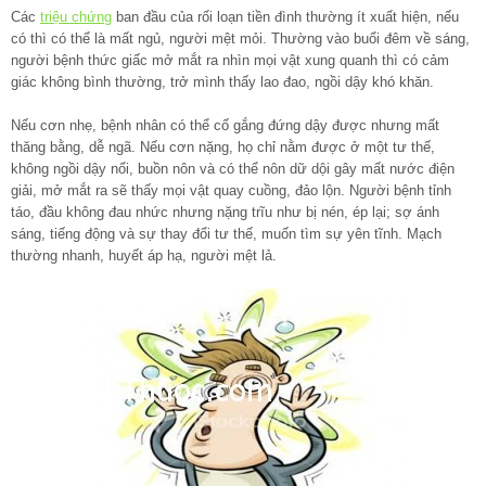
Các
triệu chứng
ban đầu của rối loạn tiền đình thường ít xuất hiện, nếu
có thì có thể là mất ngủ, người mệt mỏi. Thường vào buổi đêm về sáng,
người bệnh thức giấc mở mắt ra nhìn mọi vật xung quanh thì có cảm
giác không bình thường, trở mình thấy lao đao, ngồi dậy khó khăn.
Nếu cơn nhẹ, bệnh nhân có thể cố gắng đứng dậy được nhưng mất
thăng bằng, dễ ngã. Nếu cơn nặng, họ chỉ nằm được ở một tư thế,
không ngồi dậy nổi, buồn nôn và có thể nôn dữ dội gây mất nước điện
giải, mở mắt ra sẽ thấy mọi vật quay cuồng, đảo lộn. Người bệnh tỉnh
táo, đầu không đau nhức nhưng nặng trĩu như bị nén, ép lại; sợ ánh
sáng, tiếng động và sự thay đổi tư thế, muốn tìm sự yên tĩnh. Mạch
thường nhanh, huyết áp hạ, người mệt lả.