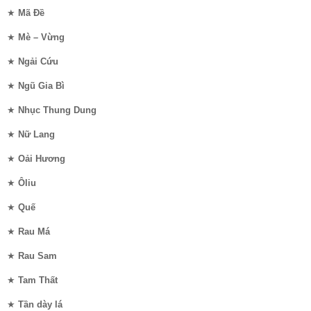
★
Mã Đề
★
Mè – Vừng
★
Ngải Cứu
★
Ngũ Gia Bì
★
Nhục Thung Dung
★
Nữ Lang
★
Oải Hương
★
Ôliu
★
Quế
★
Rau Má
★
Rau Sam
★
Tam Thất
★
Tần dày lá