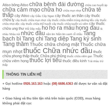
chữa bệnh đái đường
Atiso
bông Atiso
chữa cao huyết áp
chữa cảm mạo
chữa ho
chữa tê
chữa mụn nhọt
thấp
cây Atiso
cây thuốc an thần
cây thuốc
cây Giầu
Cây Ngao
chữa lỵ
cây thuốc chữa mụn nhọt
cây thuốc chữa nhiễm trùng đường tiểu
cây thuốc
cây thuốc
chữa nhọt độc
cây thuốc chữa thổ huyết
cây thuốc chữa tuyến vú viêm
ho
ho ra máu
họng đau
chữa ung thư vú
Dây mấu
lá
nhức đầu
Tang
nhàu
Nhàu núi
nấm lim
Nấm lim xanh
rễ nhầu
bạch bì
Tang chi
Tang diệp
Tang ký sinh
Tang thầm
Thuốc chữa chóng mặt
Thuốc chữa
thuốc Chữa nhức đầu
mụn nhọt
thuốc
chữa phong thấp
thuốc Chữa phù thũng
Thuốc
thuốc chữa viêm gan
thuốc lợi tiểu
chữa viêm họng
thuốc điều kinh
Trái nhàu
trừ
thấp
THÔNG TIN LIÊN HỆ
+ Gọi hotline
0926.163.163
hoặc
(08) 6686.6363
để được tư vấn và đặt
hàng
+ Giao hàng và thu tiền tận nhà trên toàn quốc (COD), mua hàng
không phải đặt cọc