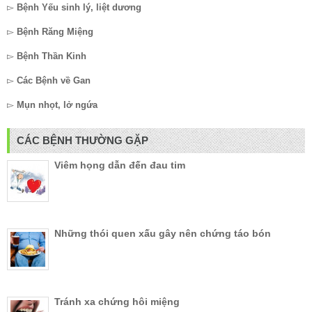
▻
Bệnh Yếu sinh lý, liệt dương
▻
Bệnh Răng Miệng
▻
Bệnh Thần Kinh
▻
Các Bệnh về Gan
▻
Mụn nhọt, lở ngứa
CÁC BỆNH THƯỜNG GẶP
Viêm họng dẫn đến đau tim
Những thói quen xấu gây nên chứng táo bón
Tránh xa chứng hôi miệng