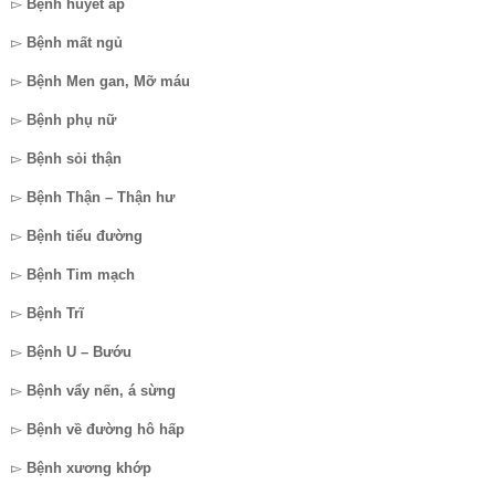
▻
Bệnh huyết áp
▻
Bệnh mất ngủ
▻
Bệnh Men gan, Mỡ máu
▻
Bệnh phụ nữ
▻
Bệnh sỏi thận
▻
Bệnh Thận – Thận hư
▻
Bệnh tiểu đường
▻
Bệnh Tim mạch
▻
Bệnh Trĩ
▻
Bệnh U – Bướu
▻
Bệnh vẩy nến, á sừng
▻
Bệnh về đường hô hấp
▻
Bệnh xương khớp