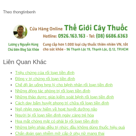
Theo thongtinbenh
Liên Quan Khác
Triệu chứng của rối loạn tiền đình
Đông y trị chứng rối loạn tiền đình
Chế độ ăn uống hợp lý cho bệnh nhân rối loạn tiền đình
Những động tác phòng trị rối loạn tiền đình
Những thảo dược giúp kiểm soát bệnh rối loạn tiền đình
Cách day bấm huyệt phong trì chữa rối loạn tiền đình
Ngộ nhận nguy hiểm về hoạt huyết dưỡng não
Người bị rối loạn tiền đình ngày càng trẻ hóa
Hoa mắt chóng mặt có phải bị rối loạn tiền đình
Những biện pháp điều trị nhức đầu không dùng thuốc hiệu quả
Chẩn đoán gan nhiễm mỡ cấp ở phụ nữ mang thai