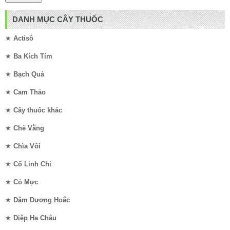
DANH MỤC CÂY THUỐC
★
Actisô
★
Ba Kích Tím
★
Bạch Quả
★
Cam Thảo
★
Cây thuốc khác
★
Chè Vằng
★
Chìa Vôi
★
Cổ Linh Chi
★
Cỏ Mực
★
Dâm Dương Hoắc
★
Diệp Hạ Châu