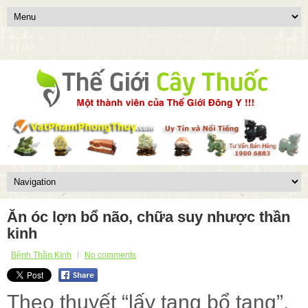
Ăn óc lợn bổ não, chữa suy nhược thần
kinh
Bệnh Thần Kinh
No comments
Theo thuyết “lấy tạng bổ tạng”,