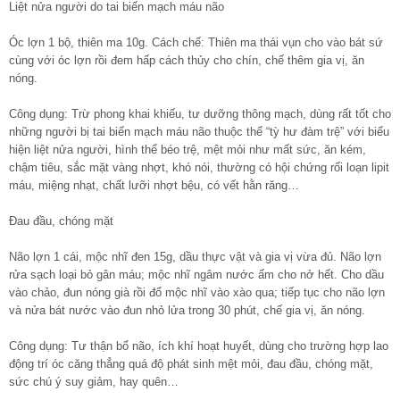
Liệt nửa người do tai biến mạch máu não
Óc lợn 1 bộ, thiên ma 10g. Cách chế: Thiên ma thái vụn cho vào bát sứ
cùng với óc lợn rồi đem hấp cách thủy cho chín, chế thêm gia vị, ăn
nóng.
Công dụng: Trừ phong khai khiếu, tư dưỡng thông mạch, dùng rất tốt cho
những người bị tai biến mạch máu não thuộc thể “tỳ hư đàm trệ” với biểu
hiện liệt nửa người, hình thể béo trệ, mệt mỏi như mất sức, ăn kém,
chậm tiêu, sắc mặt vàng nhợt, khó nói, thường có hội chứng rối loạn lipit
máu, miệng nhạt, chất lưỡi nhợt bệu, có vết hằn răng…
Đau đầu, chóng mặt
Não lợn 1 cái, mộc nhĩ đen 15g, dầu thực vật và gia vị vừa đủ. Não lợn
rửa sạch loại bỏ gân máu; mộc nhĩ ngâm nước ấm cho nở hết. Cho dầu
vào chảo, đun nóng già rồi đổ mộc nhĩ vào xào qua; tiếp tục cho não lợn
và nửa bát nước vào đun nhỏ lửa trong 30 phút, chế gia vị, ăn nóng.
Công dụng: Tư thận bổ não, ích khí hoạt huyết, dùng cho trường hợp lao
động trí óc căng thẳng quá độ phát sinh mệt mỏi, đau đầu, chóng mặt,
sức chú ý suy giảm, hay quên…