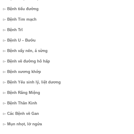
▻
Bệnh tiểu đường
▻
Bệnh Tim mạch
▻
Bệnh Trĩ
▻
Bệnh U – Bướu
▻
Bệnh vẩy nến, á sừng
▻
Bệnh về đường hô hấp
▻
Bệnh xương khớp
▻
Bệnh Yếu sinh lý, liệt dương
▻
Bệnh Răng Miệng
▻
Bệnh Thần Kinh
▻
Các Bệnh về Gan
▻
Mụn nhọt, lở ngứa