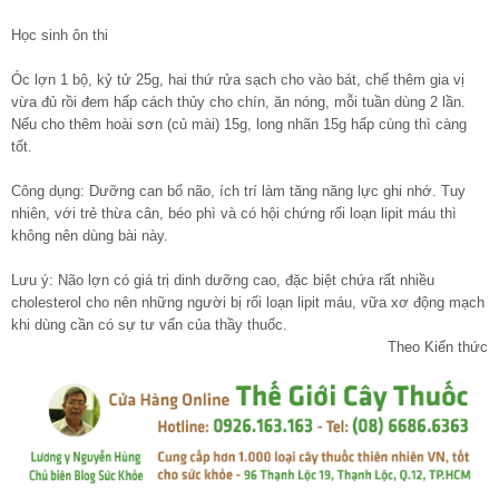
Học sinh ôn thi
Óc lợn 1 bộ, kỷ tử 25g, hai thứ rửa sạch cho vào bát, chế thêm gia vị
vừa đủ rồi đem hấp cách thủy cho chín, ăn nóng, mỗi tuần dùng 2 lần.
Nếu cho thêm hoài sơn (củ mài) 15g, long nhãn 15g hấp cùng thì càng
tốt.
Công dụng: Dưỡng can bổ não, ích trí làm tăng năng lực ghi nhớ. Tuy
nhiên, với trẻ thừa cân, béo phì và có hội chứng rối loạn lipit máu thì
không nên dùng bài này.
Lưu ý: Não lợn có giá trị dinh dưỡng cao, đặc biệt chứa rất nhiều
cholesterol cho nên những người bị rối loạn lipit máu, vữa xơ động mạch
khi dùng cần có sự tư vấn của thầy thuốc.
Theo Kiến thức