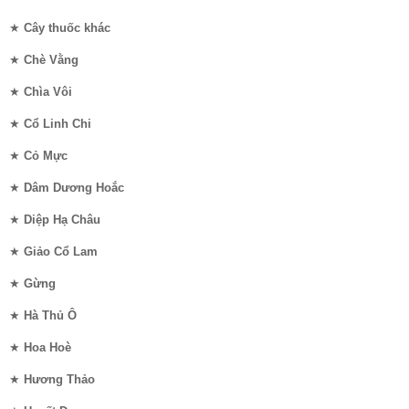
★
Cây thuốc khác
★
Chè Vằng
★
Chìa Vôi
★
Cổ Linh Chi
★
Cỏ Mực
★
Dâm Dương Hoắc
★
Diệp Hạ Châu
★
Giảo Cổ Lam
★
Gừng
★
Hà Thủ Ô
★
Hoa Hoè
★
Hương Thảo