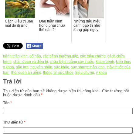
Cách điều trị đau
Đau thần kinh
Những dấu hiệu
mắt do dị ứng
hông phải chữa
cảnh báo trí nhớ
thế nào ?
đang gặp nguy
bệnh thần kinh
,
bổ não
,
các bệnh thường gặp
,
các triệu chứng
,
cách chữa
bệnh
,
chẩn đoán và điều trị
,
chữa bệnh bằng cây thuốc
,
khám bệnh
,
kiến thức
y khoa
,
não lợn
,
nguyên nhân
,
sức khỏe
,
suy nhược thần kinh
,
thầy thuốc của
bạn
,
thói quen ăn uống
,
thông tin sức khỏe
,
triệu chứng
,
y khoa
Trả lời
Thư điện tử của bạn sẽ không được hiện thị công khai.
Các trường bắt
buộc được đánh dấu
*
Tên
*
Thư điện tử
*