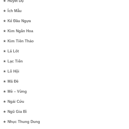
★
Huyết Dụ
★
Ích Mẫu
★
Ké Đầu Ngựa
★
Kim Ngân Hoa
★
Kim Tiền Thảo
★
Lá Lốt
★
Lạc Tiên
★
Lô Hội
★
Mã Đề
★
Mè – Vừng
★
Ngải Cứu
★
Ngũ Gia Bì
★
Nhục Thung Dung