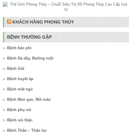
KHÁCH HÀNG PHONG THỦY
BỆNH THƯỜNG GẶP
▻
Bệnh béo phì
▻
Bệnh Dạ dày, Đường ruột
▻
Bệnh Gút
▻
Bệnh huyết áp
▻
Bệnh mất ngủ
▻
Bệnh Men gan, Mỡ máu
▻
Bệnh phụ nữ
▻
Bệnh sỏi thận
▻
Bệnh Thận – Thận hư