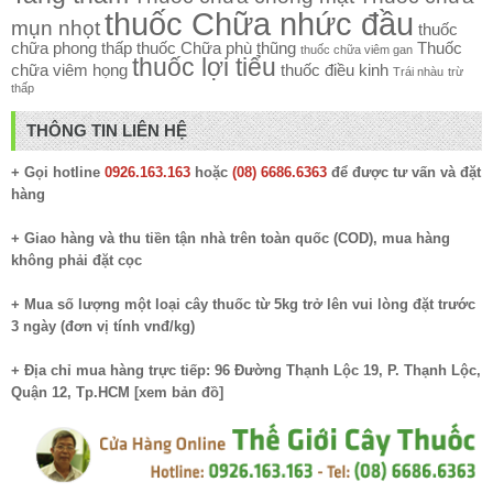
thuốc Chữa nhức đầu
mụn nhọt
thuốc
chữa phong thấp
thuốc Chữa phù thũng
Thuốc
thuốc chữa viêm gan
thuốc lợi tiểu
chữa viêm họng
thuốc điều kinh
Trái nhàu
trừ
thấp
THÔNG TIN LIÊN HỆ
+ Gọi hotline
0926.163.163
hoặc
(08) 6686.6363
để được tư vấn và đặt
hàng
+ Giao hàng và thu tiền tận nhà trên toàn quốc (COD), mua hàng
không phải đặt cọc
+ Mua số lượng một loại cây thuốc từ 5kg trở lên vui lòng đặt trước
3 ngày (đơn vị tính vnđ/kg)
+ Địa chỉ mua hàng trực tiếp: 96 Đường Thạnh Lộc 19, P. Thạnh Lộc,
Quận 12, Tp.HCM [
xem bản đồ
]