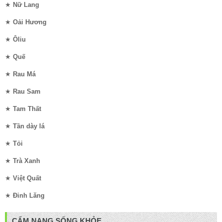
★
Nữ Lang
★
Oải Hương
★
Ôliu
★
Quế
★
Rau Má
★
Rau Sam
★
Tam Thất
★
Tần dày lá
★
Tỏi
★
Trà Xanh
★
Việt Quất
★
Đinh Lăng
CẨM NANG SỐNG KHỎE