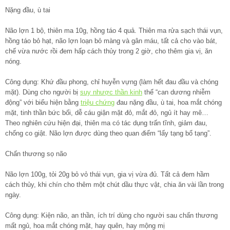
Nặng đầu, ù tai
Não lợn 1 bộ, thiên ma 10g, hồng táo 4 quả. Thiên ma rửa sạch thái vụn,
hồng táo bỏ hạt, não lợn loạn bỏ màng và gân máu, tất cả cho vào bát,
chế vừa nước rồi đem hấp cách thủy trong 2 giờ, cho thêm gia vị, ăn
nóng.
Công dụng: Khứ đầu phong, chỉ huyễn vựng (làm hết đau đầu và chóng
mặt). Dùng cho người bị
suy nhược thần kinh
thể “can dương nhiễm
động” với biểu hiện bằng
triệu chứng
đau nặng đầu, ù tai, hoa mắt chóng
mặt, tinh thần bức bối, dễ cáu giận mặt đỏ, mắt đỏ, ngủ ít hay mê…
Theo nghiên cứu hiện đại, thiên ma có tác dụng trấn tĩnh, giảm đau,
chống co giật. Não lợn được dùng theo quan điểm “lấy tạng bổ tạng”.
Chấn thương sọ não
Não lợn 100g, tỏi 20g bỏ vỏ thái vụn, gia vị vừa đủ. Tất cả đem hầm
cách thủy, khi chín cho thêm một chút dầu thực vật, chia ăn vài lần trong
ngày.
Công dụng: Kiện não, an thần, ích trí dùng cho người sau chấn thương
mất ngủ, hoa mắt chóng mặt, hay quên, hay mộng mị