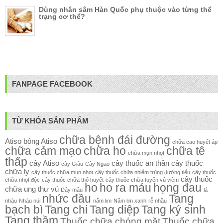
Dùng nhân sâm Hàn Quốc phụ thuộc vào từng thể
trạng cơ thể?
FANPAGE FACEBOOK
TỪ KHÓA SẢN PHẨM
chữa bệnh đái đường
Atiso
bông Atiso
chữa cao huyết áp
chữa cảm mạo
chữa ho
chữa tê
chữa mụn nhọt
thấp
cây Atiso
cây thuốc an thần
cây thuốc
cây Giầu
Cây Ngao
chữa lỵ
cây thuốc chữa mụn nhọt
cây thuốc chữa nhiễm trùng đường tiểu
cây thuốc
cây thuốc
chữa nhọt độc
cây thuốc chữa thổ huyết
cây thuốc chữa tuyến vú viêm
ho
ho ra máu
họng đau
chữa ung thư vú
Dây mấu
lá
nhức đầu
Tang
nhàu
Nhàu núi
nấm lim
Nấm lim xanh
rễ nhầu
bạch bì
Tang chi
Tang diệp
Tang ký sinh
Tang thầm
Thuốc chữa chóng mặt
Thuốc chữa