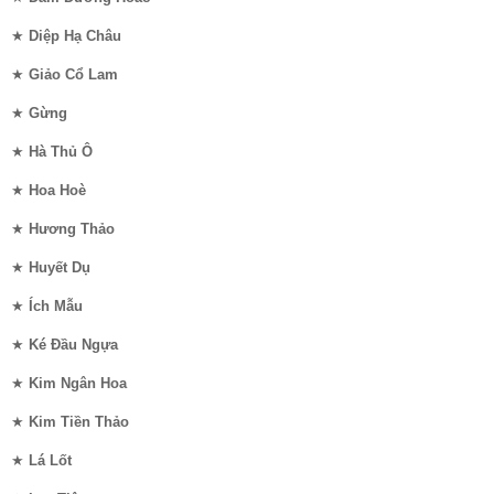
★
Diệp Hạ Châu
★
Giảo Cổ Lam
★
Gừng
★
Hà Thủ Ô
★
Hoa Hoè
★
Hương Thảo
★
Huyết Dụ
★
Ích Mẫu
★
Ké Đầu Ngựa
★
Kim Ngân Hoa
★
Kim Tiền Thảo
★
Lá Lốt