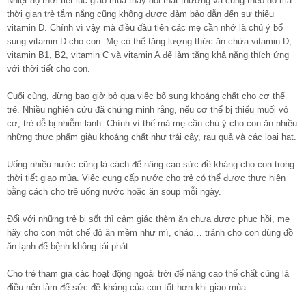
Nhiệt độ thời tiết lúc giao mùa thay đổi thất thường và cũng theo đó mà
thời gian trẻ tắm nắng cũng không được đảm bảo dẫn đến sự thiếu
vitamin D. Chính vì vậy mà điều đầu tiên các mẹ cần nhớ là chú ý bổ
sung vitamin D cho con. Mẹ có thể tăng lượng thức ăn chứa vitamin D,
vitamin B1, B2, vitamin C và vitamin A để làm tăng khả năng thích ứng
với thời tiết cho con.
Cuối cùng, đừng bao giờ bỏ qua việc bổ sung khoáng chất cho cơ thể
trẻ. Nhiều nghiên cứu đã chứng minh rằng, nếu cơ thể bị thiếu muối vô
cơ, trẻ dễ bị nhiễm lạnh. Chính vì thế mà mẹ cần chú ý cho con ăn nhiều
những thực phẩm giàu khoáng chất như trái cây, rau quả và các loại hạt.
Uống nhiều nước cũng là cách để nâng cao sức đề kháng cho con trong
thời tiết giao mùa. Việc cung cấp nước cho trẻ có thể được thực hiện
bằng cách cho trẻ uống nước hoặc ăn soup mỗi ngày.
Đối với những trẻ bị sốt thì cảm giác thèm ăn chưa được phục hồi, mẹ
hãy cho con một chế độ ăn mềm như mì, cháo… tránh cho con dùng đồ
ăn lạnh để bệnh không tái phát.
Cho trẻ tham gia các hoạt động ngoài trời để nâng cao thể chất cũng là
điều nên làm để sức đề kháng của con tốt hơn khi giao mùa.