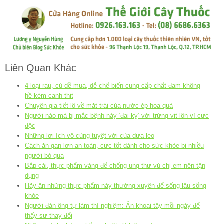
Liên Quan Khác
4 loại rau, củ dễ mua, dễ chế biến cung cấp chất đạm không
hề kém cạnh thịt
Chuyên gia tiết lộ về mặt trái của nước ép hoa quả
Người nào mà bị mắc bệnh này ‘đại kỵ’ với trứng vịt lộn vì cực
độc
Những lợi ích vô cùng tuyệt vời của dưa leo
Cách ăn gan lợn an toàn, cực tốt dành cho sức khỏe bị nhiều
người bỏ qua
Bắp cải, thực phẩm vàng để chống ung thư vú chị em nên tận
dụng
Hãy ăn những thực phẩm này thường xuyên để sống lâu sống
khỏe
Người đàn ông tự làm thí nghiệm: Ăn khoai tây mỗi ngày để
thấy sự thay đổi