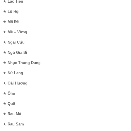
★
Lạc Tiên
★
Lô Hội
★
Mã Đề
★
Mè – Vừng
★
Ngải Cứu
★
Ngũ Gia Bì
★
Nhục Thung Dung
★
Nữ Lang
★
Oải Hương
★
Ôliu
★
Quế
★
Rau Má
★
Rau Sam