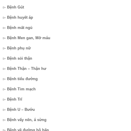
▻
Bệnh Gút
▻
Bệnh huyết áp
▻
Bệnh mất ngủ
▻
Bệnh Men gan, Mỡ máu
▻
Bệnh phụ nữ
▻
Bệnh sỏi thận
▻
Bệnh Thận – Thận hư
▻
Bệnh tiểu đường
▻
Bệnh Tim mạch
▻
Bệnh Trĩ
▻
Bệnh U – Bướu
▻
Bệnh vẩy nến, á sừng
▻
Bệnh về đường hô hấp