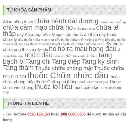
TỪ KHÓA SẢN PHẨM
chữa bệnh đái đường
Atiso
bông Atiso
chữa cao huyết áp
chữa cảm mạo
chữa ho
chữa tê
chữa mụn nhọt
thấp
cây Atiso
cây thuốc an thần
cây thuốc
cây Giầu
Cây Ngao
chữa lỵ
cây thuốc chữa mụn nhọt
cây thuốc chữa nhiễm trùng đường tiểu
cây thuốc
cây thuốc
chữa nhọt độc
cây thuốc chữa thổ huyết
cây thuốc chữa tuyến vú viêm
ho
ho ra máu
họng đau
chữa ung thư vú
Dây mấu
lá
nhức đầu
Tang
nhàu
Nhàu núi
nấm lim
Nấm lim xanh
rễ nhầu
bạch bì
Tang chi
Tang diệp
Tang ký sinh
Tang thầm
Thuốc chữa chóng mặt
Thuốc chữa
thuốc Chữa nhức đầu
mụn nhọt
thuốc
chữa phong thấp
thuốc Chữa phù thũng
Thuốc
thuốc chữa viêm gan
thuốc lợi tiểu
chữa viêm họng
thuốc điều kinh
Trái nhàu
trừ
thấp
THÔNG TIN LIÊN HỆ
+ Gọi hotline
0926.163.163
hoặc
(08) 6686.6363
để được tư vấn và đặt
hàng