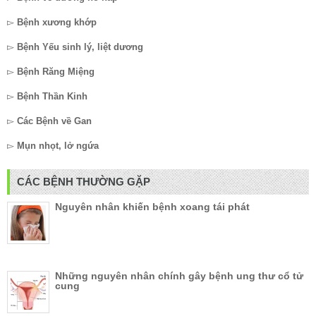
▻
Bệnh xương khớp
▻
Bệnh Yếu sinh lý, liệt dương
▻
Bệnh Răng Miệng
▻
Bệnh Thần Kinh
▻
Các Bệnh về Gan
▻
Mụn nhọt, lở ngứa
CÁC BỆNH THƯỜNG GẶP
Nguyên nhân khiến bệnh xoang tái phát
Những nguyên nhân chính gây bệnh ung thư cổ tử
cung