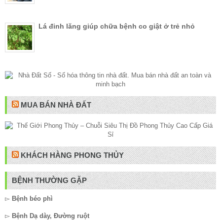
Lá đinh lăng giúp chữa bệnh co giật ở trẻ nhỏ
MUA BÁN NHÀ ĐẤT
KHÁCH HÀNG PHONG THỦY
BỆNH THƯỜNG GẶP
▻
Bệnh béo phì
▻
Bệnh Dạ dày, Đường ruột