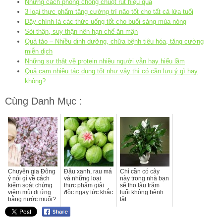
Những cách phòng chống chuột rút hiệu quả
3 loại thực phẩm tăng cường trí não tốt cho tất cả lứa tuổi
Đây chính là các thức uống tốt cho buổi sáng mùa nóng
Sỏi thận, suy thận nên hạn chế ăn mận
Quả táo – Nhiều dinh dưỡng, chữa bệnh tiêu hóa, tăng cường
miễn dịch
Những sự thật về protein nhiều người vẫn hay hiểu lầm
Quả cam nhiều tác dụng tốt như vậy thì có cần lưu ý gì hay
không?
Cùng Danh Mục :
Chuyên gia Đông
Đậu xanh, rau má
Chỉ cần có cây
ý nói gì về cách
và những loại
này trong nhà bạn
kiểm soát chứng
thực phẩm giải
sẽ thọ lâu trăm
viêm mũi dị ứng
độc ngay tức khắc
tuổi không bênh
bằng nước muối?
tật