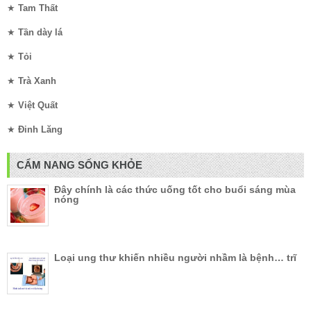
★
Tam Thất
★
Tần dày lá
★
Tỏi
★
Trà Xanh
★
Việt Quất
★
Đinh Lăng
CẨM NANG SỐNG KHỎE
Đây chính là các thức uống tốt cho buổi sáng mùa
nóng
Loại ung thư khiến nhiều người nhầm là bệnh… trĩ