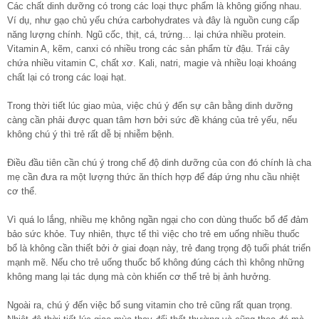
Các chất dinh dưỡng có trong các loại thực phẩm là không giống nhau.
Ví dụ, như gạo chủ yếu chứa carbohydrates và đây là nguồn cung cấp
năng lượng chính. Ngũ cốc, thịt, cá, trứng… lại chứa nhiều protein.
Vitamin A, kẽm, canxi có nhiều trong các sản phẩm từ đậu. Trái cây
chứa nhiều vitamin C, chất xơ. Kali, natri, magie và nhiều loại khoáng
chất lại có trong các loại hạt.
Trong thời tiết lúc giao mùa, việc chú ý đến sự cân bằng dinh dưỡng
càng cần phải được quan tâm hơn bởi sức đề kháng của trẻ yếu, nếu
không chú ý thì trẻ rất dễ bị nhiễm bệnh.
Điều đầu tiên cần chú ý trong chế độ dinh dưỡng của con đó chính là cha
mẹ cần đưa ra một lượng thức ăn thích hợp để đáp ứng nhu cầu nhiệt
cơ thể.
Vì quá lo lắng, nhiều mẹ không ngần ngại cho con dùng thuốc bổ để đảm
bảo sức khỏe. Tuy nhiên, thực tế thì việc cho trẻ em uống nhiều thuốc
bổ là không cần thiết bởi ở giai đoạn này, trẻ đang trọng độ tuổi phát triển
mạnh mẽ. Nếu cho trẻ uống thuốc bổ không đúng cách thì không những
không mang lại tác dụng mà còn khiến cơ thể trẻ bị ảnh hưởng.
Ngoài ra, chú ý đến việc bổ sung vitamin cho trẻ cũng rất quan trọng.