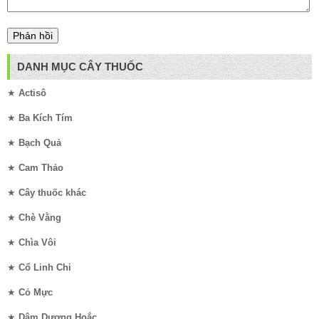
DANH MỤC CÂY THUỐC
★
Actisô
★
Ba Kích Tím
★
Bạch Quả
★
Cam Thảo
★
Cây thuốc khác
★
Chè Vằng
★
Chìa Vôi
★
Cổ Linh Chi
★
Cỏ Mực
★
Dâm Dương Hoắc