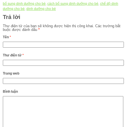
bổ sung dinh dưỡng cho bé
,
cách bổ sung dinh dưỡng cho bé
,
chế độ dinh
dưỡng cho bé
,
dinh dưỡng cho bé
Trả lời
Thư điện tử của bạn sẽ không được hiện thị công khai.
Các trường bắt
buộc được đánh dấu
*
Tên
*
Thư điện tử
*
Trang web
Bình luận