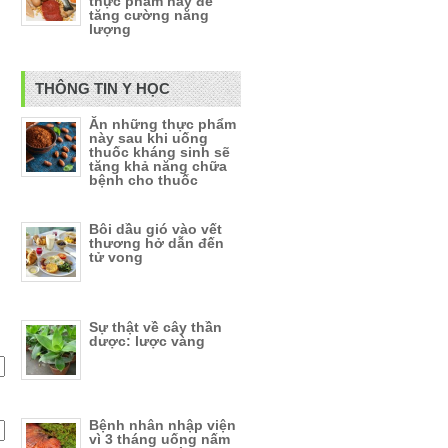
thực phẩm này để
tăng cường năng
lượng
THÔNG TIN Y HỌC
Ăn những thực phẩm
này sau khi uống
thuốc kháng sinh sẽ
tăng khả năng chữa
bệnh cho thuốc
Bôi dầu gió vào vết
thương hở dẫn đến
tử vong
Sự thật về cây thần
dược: lược vàng
Bệnh nhân nhập viện
vì 3 tháng uống nấm