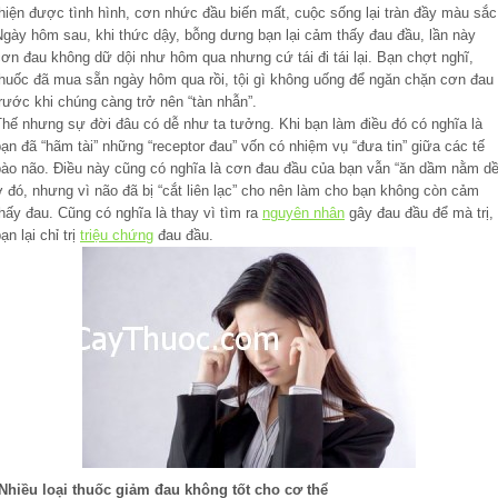
thiện được tình hình, cơn nhức đầu biến mất, cuộc sống lại tràn đầy màu sắc
Ngày hôm sau, khi thức dậy, bỗng dưng bạn lại cảm thấy đau đầu, lần này
ơn đau không dữ dội như hôm qua nhưng cứ tái đi tái lại. Bạn chợt nghĩ,
thuốc đã mua sẵn ngày hôm qua rồi, tội gì không uống để ngăn chặn cơn đau
rước khi chúng càng trở nên “tàn nhẫn”.
Thế nhưng sự đời đâu có dễ như ta tưởng. Khi bạn làm điều đó có nghĩa là
ạn đã “hãm tài” những “receptor đau” vốn có nhiệm vụ “đưa tin” giữa các tế
bào não. Điều này cũng có nghĩa là cơn đau đầu của bạn vẫn “ăn dầm nằm dề
 đó, nhưng vì não đã bị “cắt liên lạc” cho nên làm cho bạn không còn cảm
hấy đau. Cũng có nghĩa là thay vì tìm ra
nguyên nhân
gây đau đầu để mà trị,
ạn lại chỉ trị
triệu chứng
đau đầu.
Nhiều loại thuốc giảm đau không tốt cho cơ thể