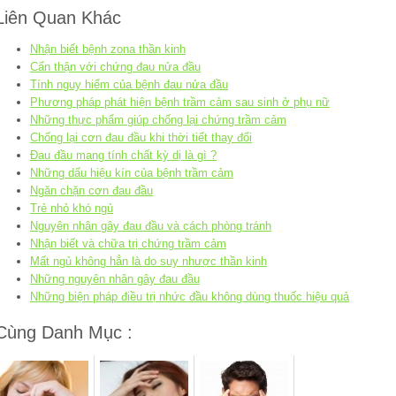
Liên Quan Khác
Nhận biết bệnh zona thần kinh
Cẩn thận với chứng đau nửa đầu
Tính nguy hiểm của bệnh đau nửa đầu
Phương pháp phát hiện bệnh trầm cảm sau sinh ở phụ nữ
Những thực phẩm giúp chống lại chứng trầm cảm
Chống lại cơn đau đầu khi thời tiết thay đổi
Đau đầu mang tính chất kỳ dị là gì ?
Những dấu hiệu kín của bệnh trầm cảm
Ngăn chặn cơn đau đầu
Trẻ nhỏ khó ngủ
Nguyên nhân gây đau đầu và cách phòng tránh
Nhận biết và chữa trị chứng trầm cảm
Mất ngủ không hẳn là do suy nhược thần kinh
Những nguyên nhân gây đau đầu
Những biện pháp điều trị nhức đầu không dùng thuốc hiệu quả
Cùng Danh Mục :