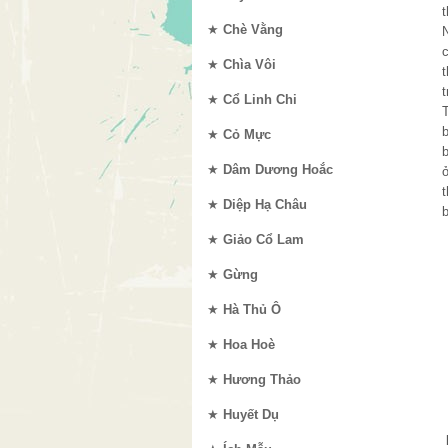
★
Chè Vằng
c
★
Chìa Vôi
t
★
Cổ Linh Chi
b
★
Cỏ Mực
★
Dâm Dương Hoắc
ở
t
★
Diệp Hạ Châu
b
★
Giảo Cổ Lam
★
Gừng
★
Hà Thủ Ô
★
Hoa Hoè
★
Hương Thảo
★
Huyết Dụ