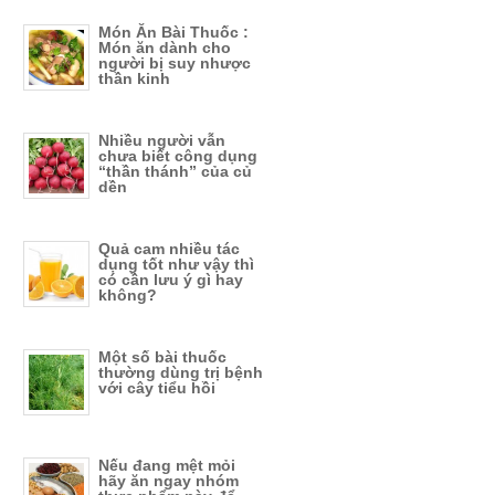
Món Ăn Bài Thuốc :
Món ăn dành cho
người bị suy nhược
thần kinh
Nhiều người vẫn
chưa biết công dụng
“thần thánh” của củ
dền
Quả cam nhiều tác
dụng tốt như vậy thì
có cần lưu ý gì hay
không?
Một số bài thuốc
thường dùng trị bệnh
với cây tiểu hồi
Nếu đang mệt mỏi
hãy ăn ngay nhóm