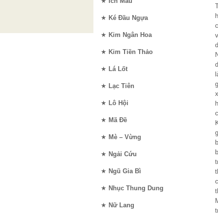
★
Ích Mẫu
★
Ké Đầu Ngựa
★
Kim Ngân Hoa
d
★
Kim Tiền Thảo
★
Lá Lốt
g
★
Lạc Tiên
x
★
Lô Hội
★
Mã Đề
★
Mè – Vừng
★
Ngải Cứu
t
★
Ngũ Gia Bì
★
Nhục Thung Dung
M
★
Nữ Lang