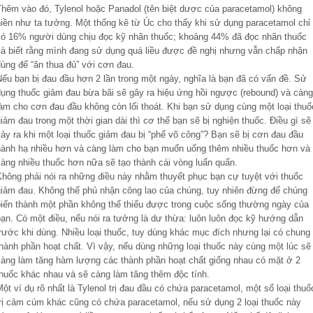
Thêm vào đó, Tylenol hoặc Panadol (tên biệt dược của paracetamol) không
hiền như ta tưởng. Một thống kê từ Úc cho thấy khi sử dụng paracetamol chỉ
có 16% người dùng chịu đọc kỹ nhãn thuốc; khoảng 44% đã đọc nhãn thuốc
và biết rằng mình đang sử dụng quá liều được đề nghị nhưng vẫn chấp nhận
ùng để “ăn thua đủ” với cơn đau.
Nếu bạn bị đau đầu hơn 2 lần trong một ngày, nghĩa là bạn đã có vấn đề. Sử
dụng thuốc giảm đau bừa bãi sẽ gây ra hiệu ứng hồi ngược (rebound) và càng
làm cho cơn đau đầu không còn lối thoát. Khi bạn sử dụng cùng một loại thuố
iảm đau trong một thời gian dài thì cơ thể bạn sẽ bị nghiện thuốc. Điều gì sẽ
ảy ra khi một loại thuốc giảm đau bị “phế võ công”? Bạn sẽ bị cơn đau đầu
hành hạ nhiều hơn và càng làm cho bạn muốn uống thêm nhiều thuốc hơn và
càng nhiều thuốc hơn nữa sẽ tạo thành cái vòng luẩn quẩn.
Không phải nói ra những điều này nhằm thuyết phục bạn cự tuyệt với thuốc
giảm đau. Không thể phủ nhận công lao của chúng, tuy nhiên đừng để chúng
biến thành một phần không thể thiếu được trong cuộc sống thường ngày của
bạn. Có một điều, nếu nói ra tưởng là dư thừa: luôn luôn đọc kỹ hướng dẫn
rước khi dùng. Nhiều loại thuốc, tuy dùng khác mục đích nhưng lại có chung
thành phần hoạt chất. Vì vậy, nếu dùng những loại thuốc này cùng một lúc sẽ
càng làm tăng hàm lượng các thành phần hoạt chất giống nhau có mặt ở 2
thuốc khác nhau và sẽ càng làm tăng thêm độc tính.
ột ví dụ rõ nhất là Tylenol trị đau đầu có chứa paracetamol, một số loại thuố
trị cảm cúm khác cũng có chứa paracetamol, nếu sử dụng 2 loại thuốc này