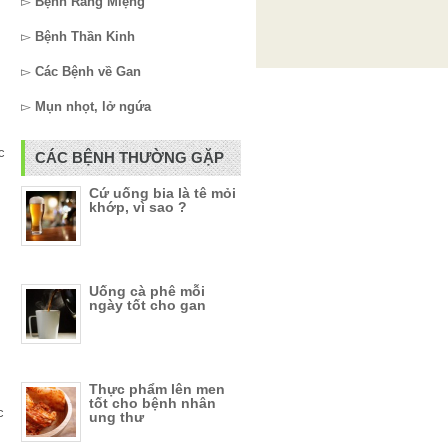
▻
Bệnh Răng Miệng
▻
Bệnh Thần Kinh
▻
Các Bệnh về Gan
▻
Mụn nhọt, lở ngứa
c
CÁC BỆNH THƯỜNG GẶP
Cứ uống bia là tê mỏi
khớp, vì sao ?
Uống cà phê mỗi
ngày tốt cho gan
Thực phẩm lên men
tốt cho bệnh nhân
c
ung thư