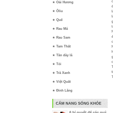
c
★
Oải Hương
★
Ôliu
l
★
Quế
g
★
Rau Má
★
Rau Sam
c
★
Tam Thất
★
Tần dày lá
★
Tỏi
t
★
Trà Xanh
T
★
Việt Quất
★
Đinh Lăng
CẨM NANG SỐNG KHỎE
6 bí quyết để các quý