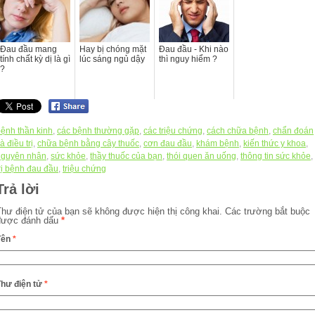
Đau đầu mang
Hay bị chóng mặt
Đau đầu - Khi nào
tính chất kỳ dị là gì
lúc sáng ngủ dậy
thì nguy hiểm ?
?
ệnh thần kinh
,
các bệnh thường gặp
,
các triệu chứng
,
cách chữa bệnh
,
chẩn đoán
à điều trị
,
chữa bệnh bằng cây thuốc
,
cơn đau đầu
,
khám bệnh
,
kiến thức y khoa
,
nguyên nhân
,
sức khỏe
,
thầy thuốc của bạn
,
thói quen ăn uống
,
thông tin sức khỏe
,
rị bệnh đau đầu
,
triệu chứng
Trả lời
Thư điện tử của bạn sẽ không được hiện thị công khai.
Các trường bắt buộc
được đánh dấu
*
Tên
*
Thư điện tử
*