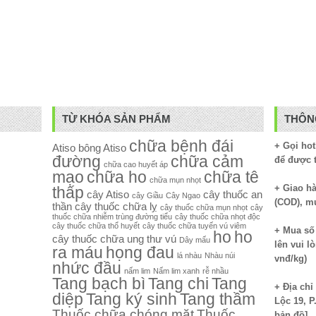
TỪ KHÓA SẢN PHẨM
THÔNG
chữa bệnh đái
+ Gọi hot
Atiso
bông Atiso
đường
chữa cảm
để được 
chữa cao huyết áp
mạo
chữa ho
chữa tê
chữa mụn nhọt
+ Giao hà
thấp
cây Atiso
cây thuốc an
cây Giầu
Cây Ngao
(COD), m
thần
cây thuốc chữa lỵ
cây thuốc chữa mụn nhọt
cây
thuốc chữa nhiễm trùng đường tiểu
cây thuốc chữa nhọt độc
cây thuốc chữa thổ huyết
cây thuốc chữa tuyến vú viêm
+ Mua số 
ho
ho
cây thuốc chữa ung thư vú
Dây mấu
lên vui l
ra máu
họng đau
lá nhàu
Nhàu núi
vnđ/kg)
nhức đầu
nấm lim
Nấm lim xanh
rễ nhầu
Tang bạch bì
Tang chi
Tang
+ Địa ch
diệp
Tang ký sinh
Tang thầm
Lộc 19, P
Thuốc chữa chóng mặt
Thuốc
bản đồ
]