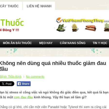
 CÂY THUỐC
LIÊN HỆ NHANH
MÓN ĂN BÀI THUỐC
MẸO HAY
CẨM NANG SỐNG
TIN Y HỌC
Không nên dùng quá nhiều thuốc giảm đau
đầu
Bệnh Thần Kinh
No comments
Bạn bị stress vì công việc và ngủ không đủ giấc đêm qua, kết quả là bạn
đã bị một
cơn đau đầu
kinh khủng. Vậy thì bạn sẽ làm gì?
hẳng có gì khó, chỉ cần một viên Panadol hoặc Tylenol thì xem ra cũng cải