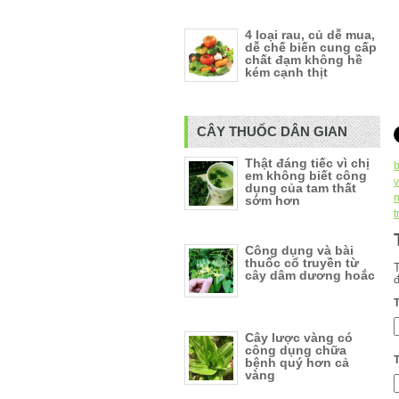
4 loại rau, củ dễ mua,
dễ chế biến cung cấp
chất đạm không hề
kém cạnh thịt
CÂY THUỐC DÂN GIAN
Thật đáng tiếc vì chị
b
em không biết công
v
dụng của tam thất
sớm hơn
t
Công dụng và bài
thuốc cổ truyền từ
cây dâm dương hoắc
Cây lược vàng có
công dụng chữa
bệnh quý hơn cả
vàng