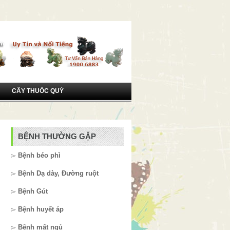
CÂY THUỐC QUÝ
BỆNH THƯỜNG GẶP
▻
Bệnh béo phì
▻
Bệnh Dạ dày, Đường ruột
▻
Bệnh Gút
▻
Bệnh huyết áp
▻
Bệnh mất ngủ