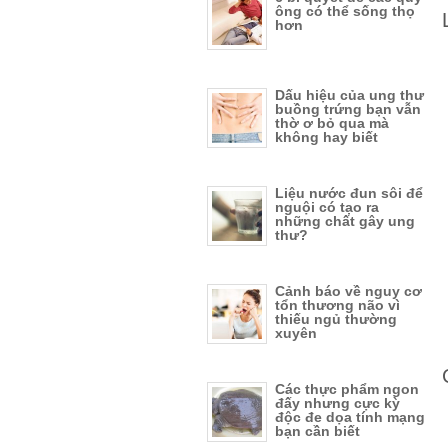
ông có thể sống thọ
hơn
Dấu hiệu của ung thư
buồng trứng bạn vẫn
thờ ơ bỏ qua mà
không hay biết
Liệu nước đun sôi để
nguội có tạo ra
những chất gây ung
thư?
Cảnh báo về nguy cơ
tổn thương não vì
thiếu ngủ thường
xuyên
Các thực phẩm ngon
đấy nhưng cực kỳ
độc đe dọa tính mạng
bạn cần biết