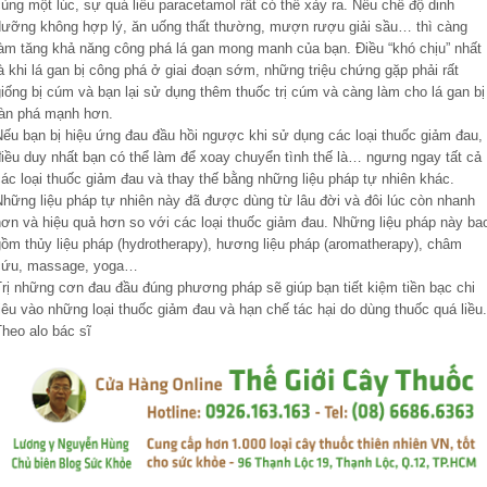
ùng một lúc, sự quá liều paracetamol rất có thể xảy ra. Nếu chế độ dinh
dưỡng không hợp lý, ăn uống thất thường, mượn rượu giải sầu… thì càng
làm tăng khả năng công phá lá gan mong manh của bạn. Điều “khó chịu” nhất
à khi lá gan bị công phá ở giai đoạn sớm, những triệu chứng gặp phải rất
iống bị cúm và bạn lại sử dụng thêm thuốc trị cúm và càng làm cho lá gan bị
tàn phá mạnh hơn.
Nếu bạn bị hiệu ứng đau đầu hồi ngược khi sử dụng các loại thuốc giảm đau,
điều duy nhất bạn có thể làm để xoay chuyển tình thế là… ngưng ngay tất cả
ác loại thuốc giảm đau và thay thế bằng những liệu pháp tự nhiên khác.
Những liệu pháp tự nhiên này đã được dùng từ lâu đời và đôi lúc còn nhanh
hơn và hiệu quả hơn so với các loại thuốc giảm đau. Những liệu pháp này ba
gồm thủy liệu pháp (hydrotherapy), hương liệu pháp (aromatherapy), châm
cứu, massage, yoga…
Trị những cơn đau đầu đúng phương pháp sẽ giúp bạn tiết kiệm tiền bạc chi
iêu vào những loại thuốc giảm đau và hạn chế tác hại do dùng thuốc quá liều.
heo alo bác sĩ