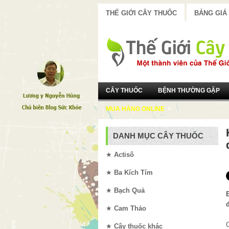
THẾ GIỚI CÂY THUỐC
BẢNG GIÁ
CÂY THUỐC
BỆNH THƯỜNG GẶP
»
MUA HÀNG ONLINE
DANH MỤC CÂY THUỐC
★
Actisô
★
Ba Kích Tím
★
Bạch Quả
★
Cam Thảo
C
★
Cây thuốc khác