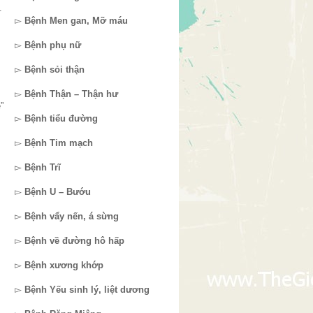
.
▻
Bệnh Men gan, Mỡ máu
▻
Bệnh phụ nữ
▻
Bệnh sỏi thận
▻
Bệnh Thận – Thận hư
”
▻
Bệnh tiểu đường
▻
Bệnh Tim mạch
▻
Bệnh Trĩ
▻
Bệnh U – Bướu
▻
Bệnh vẩy nến, á sừng
▻
Bệnh về đường hô hấp
▻
Bệnh xương khớp
▻
Bệnh Yếu sinh lý, liệt dương