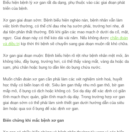
Biểu hiện bệnh lý xơ gan rất đa dạng, phụ thuộc vào các giai đoạn phát
triển của bệnh.
Xơ gan giai đoạn sớm: Bệnh biểu hiện nghèo nàn, bệnh nhân vẫn làm
việc bình thường, có thể chỉ đau nhẹ hạ sườn phải, trướng hơi nhẹ, đi
đại tiện phân thất thường. Đôi khi giãn các mao mạch ở dưới da cổ, mặt,
ngực. Giai đoạn này có thể kéo dài vài năm. Nếu không được
chẩn đoán
và điều trị
kịp thời thì bệnh sẽ chuyển sang giai đoạn muộn rất khó chữa.
Xơ gan giai đoạn muộn: Bệnh biểu hiện rõ rệt như bệnh nhân mệt mỏi, ăn
không tiêu, đầy bụng, trướng hơi, có thể thấy vàng mắt, vàng da hoặc da
sạm, phù chân hoặc bụng to dần lên do bụng chứa nước.
Muốn chẩn đoán xơ gan cần phải làm các xét nghiệm sinh hoá, huyết
học thấy có biến loạn rõ rệt. Siêu âm gan thấy nhu mô gan thô, bờ gan
mấp mô, ổ bụng có dịch hoặc không có. Soi dạ dày để xác định có giãn
tĩnh mạch thực quản, giãn tĩnh mạch dạ dày. Trong trường hợp xơ gan
giai đoạn sớm có thể phải làm sinh thiết gan dưới hướng dẫn của siêu
âm hoặc qua soi ổ bụng để xác định xơ gan.
Biến chứng khi mắc bệnh xơ gan