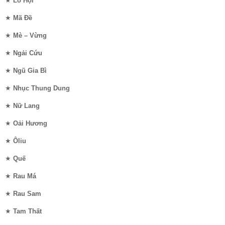
★
Lô Hội
★
Mã Đề
★
Mè – Vừng
★
Ngải Cứu
★
Ngũ Gia Bì
★
Nhục Thung Dung
★
Nữ Lang
★
Oải Hương
★
Ôliu
★
Quế
★
Rau Má
★
Rau Sam
★
Tam Thất