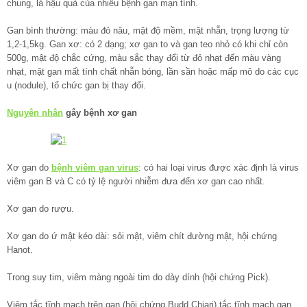
chung, là hậu quả của nhiều bệnh gan mạn tính.
Gan bình thường: màu đỏ nâu, mật độ mềm, mặt nhẵn, trọng lượng từ
1,2-1,5kg. Gan xơ: có 2 dạng; xơ gan to và gan teo nhỏ có khi chỉ còn
500g, mật độ chắc cứng, màu sắc thay đổi từ đỏ nhạt đến màu vàng
nhạt, mặt gan mất tính chất nhẵn bóng, lần sần hoặc mấp mô do các cục
u (nodule), tổ chức gan bị thay đổi.
Nguyên nhân
gây bệnh xơ gan
Xơ gan do
bệnh viêm gan virus
: có hai loại virus được xác định là virus
viêm gan B và C có tỷ lệ người nhiễm đưa đến xơ gan cao nhất.
Xơ gan do rượu.
Xơ gan do ứ mật kéo dài: sỏi mật, viêm chít đường mật, hội chứng
Hanot.
Trong suy tim, viêm màng ngoài tim do dày dính (hội chứng Pick).
Viêm tắc tĩnh mạch trên gan (hội chứng Budd Chiari) tắc tĩnh mạch gan.