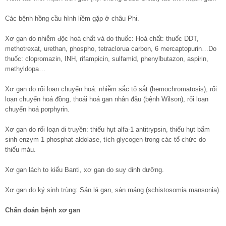
Các bệnh hồng cầu hình liềm gặp ở châu Phi.
Xơ gan do nhiễm độc hoá chất và do thuốc: Hoá chất: thuốc DDT,
methotrexat, urethan, phospho, tetraclorua carbon, 6 mercaptopurin…Do
thuốc: clopromazin, INH, rifampicin, sulfamid, phenylbutazon, aspirin,
methyldopa…
Xơ gan do rối loạn chuyển hoá: nhiễm sắc tố sắt (hemochromatosis), rối
loạn chuyển hoá đồng, thoái hoá gan nhân đậu (bệnh Wilson), rối loạn
chuyển hoá porphyrin.
Xơ gan do rối loạn di truyền: thiếu hụt alfa-1 antitrypsin, thiếu hụt bẩm
sinh enzym 1-phosphat aldolase, tích glycogen trong các tổ chức do
thiếu máu.
Xơ gan lách to kiểu Banti, xơ gan do suy dinh dưỡng.
Xơ gan do ký sinh trùng: Sán lá gan, sán máng (schistosomia mansonia).
Chẩn đoán
bệnh xơ gan