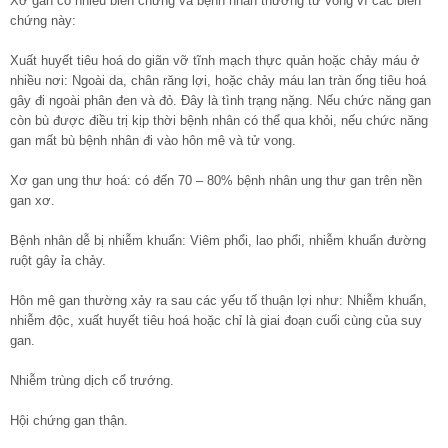
Xơ gan có nhiều biến chứng và bệnh nhân thường tử vong vì các biến
chứng này:
Xuất huyết tiêu hoá do giãn vỡ tĩnh mạch thực quản hoặc chảy máu ở
nhiều nơi: Ngoài da, chân răng lợi, hoặc chảy máu lan tràn ống tiêu hoá
gây đi ngoài phân đen và đỏ. Đây là tình trạng nặng. Nếu chức năng gan
còn bù được điều trị kịp thời bệnh nhân có thể qua khỏi, nếu chức năng
gan mất bù bệnh nhân đi vào hôn mê và tử vong.
Xơ gan ung thư hoá: có đến 70 – 80% bệnh nhân ung thư gan trên nền
gan xơ.
Bệnh nhân dễ bị nhiễm khuẩn: Viêm phổi, lao phổi, nhiễm khuẩn đường
ruột gây ỉa chảy.
Hôn mê gan thường xảy ra sau các yếu tố thuận lợi như: Nhiễm khuẩn,
nhiễm độc, xuất huyết tiêu hoá hoặc chỉ là giai đoạn cuối cùng của suy
gan.
Nhiễm trùng dịch cổ trướng.
Hội chứng gan thận.