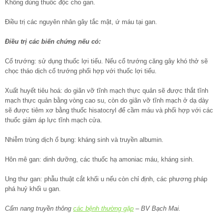
Không dùng thuốc độc cho gan.
Điều trị các nguyên nhân gây tắc mật, ứ máu tại gan.
Điều trị các biến chứng nếu có:
Cổ trướng: sử dụng thuốc lợi tiểu. Nếu cổ trướng căng gây khó thở sẽ
chọc tháo dịch cổ trướng phối hợp với thuốc lợi tiểu.
Xuất huyết tiêu hoá: do giãn vỡ tĩnh mạch thực quản sẽ được thắt tĩnh
mạch thực quản bằng vòng cao su, còn do giãn vỡ tĩnh mạch ở dạ dày
sẽ được tiêm xơ bằng thuốc hisatocryl để cầm máu và phối hợp với các
thuốc giảm áp lực tĩnh mạch cửa.
Nhiễm trùng dịch ổ bụng: kháng sinh và truyền albumin.
Hôn mê gan: dinh dưỡng, các thuốc hạ amoniac máu, kháng sinh.
Ung thư gan: phẫu thuật cắt khối u nếu còn chỉ định, các phương pháp
phá huỷ khối u gan.
Cẩm nang truyền thông
các bệnh thường gặp
– BV Bạch Mai.