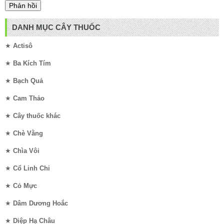
DANH MỤC CÂY THUỐC
★
Actisô
★
Ba Kích Tím
★
Bạch Quả
★
Cam Thảo
★
Cây thuốc khác
★
Chè Vằng
★
Chìa Vôi
★
Cổ Linh Chi
★
Cỏ Mực
★
Dâm Dương Hoắc
★
Diệp Hạ Châu