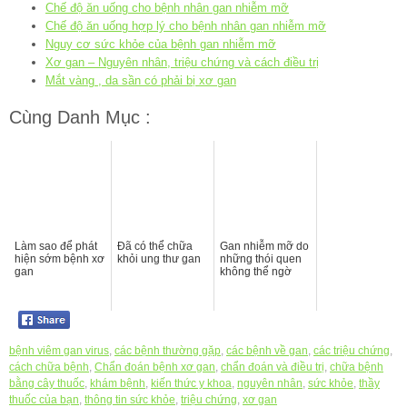
Chế độ ăn uống cho bệnh nhân gan nhiễm mỡ
Chế độ ăn uống hợp lý cho bệnh nhân gan nhiễm mỡ
Nguy cơ sức khỏe của bệnh gan nhiễm mỡ
Xơ gan – Nguyên nhân, triệu chứng và cách điều trị
Mắt vàng , da sần có phải bị xơ gan
Cùng Danh Mục :
Làm sao để phát
Đã có thể chữa
Gan nhiễm mỡ do
hiện sớm bệnh xơ
khỏi ung thư gan
những thói quen
gan
không thể ngờ
bệnh viêm gan virus
,
các bệnh thường gặp
,
các bệnh về gan
,
các triệu chứng
,
cách chữa bệnh
,
Chẩn đoán bệnh xơ gan
,
chẩn đoán và điều trị
,
chữa bệnh
bằng cây thuốc
,
khám bệnh
,
kiến thức y khoa
,
nguyên nhân
,
sức khỏe
,
thầy
thuốc của bạn
,
thông tin sức khỏe
,
triệu chứng
,
xơ gan