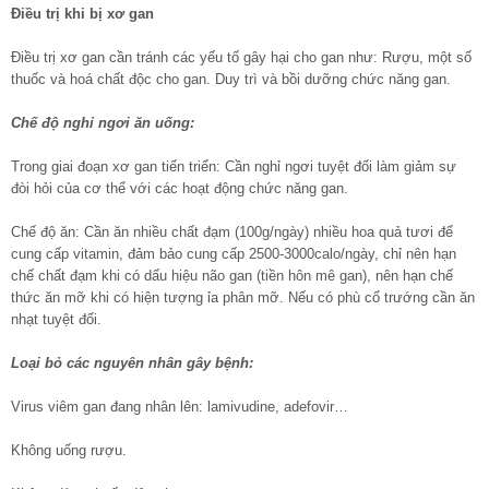
Điều trị khi bị xơ gan
Điều trị xơ gan cần tránh các yếu tố gây hại cho gan như: Rượu, một số
thuốc và hoá chất độc cho gan. Duy trì và bồi dưỡng chức năng gan.
Chế độ nghỉ ngơi ăn uống:
Trong giai đoạn xơ gan tiến triển: Cần nghỉ ngơi tuyệt đối làm giảm sự
đòi hỏi của cơ thể với các hoạt động chức năng gan.
Chế độ ăn: Cần ăn nhiều chất đạm (100g/ngày) nhiều hoa quả tươi để
cung cấp vitamin, đảm bảo cung cấp 2500-3000calo/ngày, chỉ nên hạn
chế chất đạm khi có dấu hiệu não gan (tiền hôn mê gan), nên hạn chế
thức ăn mỡ khi có hiện tượng ỉa phân mỡ. Nếu có phù cổ trướng cần ăn
nhạt tuyệt đối.
Loại bỏ các nguyên nhân gây bệnh:
Virus viêm gan đang nhân lên: lamivudine, adefovir…
Không uống rượu.