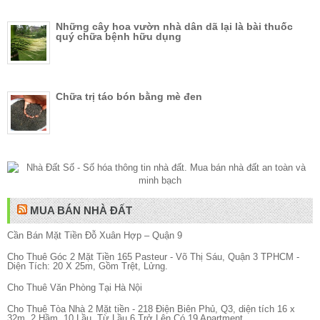
Những cây hoa vườn nhà dân dã lại là bài thuốc
quý chữa bệnh hữu dụng
Chữa trị táo bón bằng mè đen
MUA BÁN NHÀ ĐẤT
Cần Bán Mặt Tiền Đỗ Xuân Hợp – Quận 9
Cho Thuê Góc 2 Mặt Tiền 165 Pasteur - Võ Thị Sáu, Quận 3 TPHCM -
Diện Tích: 20 X 25m, Gồm Trệt, Lửng.
Cho Thuê Văn Phòng Tại Hà Nội
Cho Thuê Tòa Nhà 2 Mặt tiền - 218 Điện Biên Phủ, Q3, diện tích 16 x
32m, 2 Hầm, 10 Lầu, Từ Lầu 6 Trở Lên Có 19 Apartment