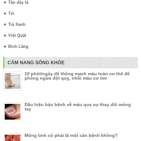
★
Tần dày lá
★
Tỏi
★
Trà Xanh
★
Việt Quất
★
Đinh Lăng
CẨM NANG SỐNG KHỎE
10 phút/ngày để thông mạch máu toàn cơ thể để
phòng ngừa đột quỵ, nhồi máu cơ tim
Dấu hiệu báo bệnh về máu qua sự thay đổi móng
tay
Mộng tinh có phải là một căn bệnh không?