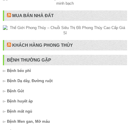
MUA BÁN NHÀ ĐẤT
KHÁCH HÀNG PHONG THỦY
BỆNH THƯỜNG GẶP
▻
Bệnh béo phì
▻
Bệnh Dạ dày, Đường ruột
▻
Bệnh Gút
▻
Bệnh huyết áp
▻
Bệnh mất ngủ
▻
Bệnh Men gan, Mỡ máu