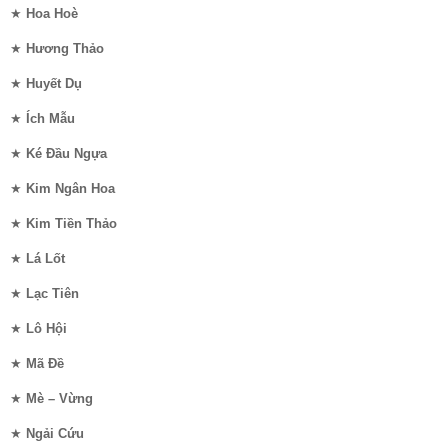
★
Hoa Hoè
★
Hương Thảo
★
Huyết Dụ
★
Ích Mẫu
★
Ké Đầu Ngựa
★
Kim Ngân Hoa
★
Kim Tiền Thảo
★
Lá Lốt
★
Lạc Tiên
★
Lô Hội
★
Mã Đề
★
Mè – Vừng
★
Ngải Cứu