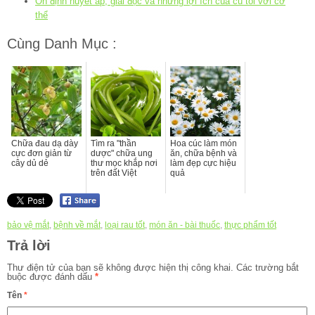
Ổn định huyết áp, giải độc và những lợi ích của củ tỏi với cơ
thể
Cùng Danh Mục :
Chữa đau dạ dày
Tìm ra "thần
Hoa cúc làm món
cực đơn giản từ
dược" chữa ung
ăn, chữa bệnh và
cây dủ dẻ
thư mọc khắp nơi
làm đẹp cực hiệu
trên đất Việt
quả
bảo vệ mắt
,
bệnh về mắt
,
loại rau tốt
,
món ăn - bài thuốc
,
thực phẩm tốt
Trả lời
Thư điện tử của bạn sẽ không được hiện thị công khai.
Các trường bắt
buộc được đánh dấu
*
Tên
*