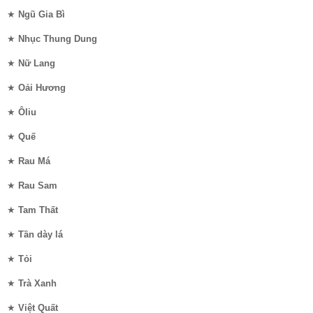
★
Ngũ Gia Bì
★
Nhục Thung Dung
★
Nữ Lang
★
Oải Hương
★
Ôliu
★
Quế
★
Rau Má
★
Rau Sam
★
Tam Thất
★
Tần dày lá
★
Tỏi
★
Trà Xanh
★
Việt Quất