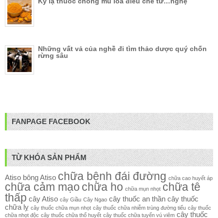
Kỳ lạ thuốc chống mù lòa điều chế từ…nghệ
Những vất vả của nghề đi tìm thảo dược quý chốn
rừng sâu
FANPAGE FACEBOOK
TỪ KHÓA SẢN PHẨM
chữa bệnh đái đường
Atiso
bông Atiso
chữa cao huyết áp
chữa cảm mạo
chữa ho
chữa tê
chữa mụn nhọt
thấp
cây Atiso
cây thuốc an thần
cây thuốc
cây Giầu
Cây Ngao
chữa lỵ
cây thuốc chữa mụn nhọt
cây thuốc chữa nhiễm trùng đường tiểu
cây thuốc
cây thuốc
chữa nhọt độc
cây thuốc chữa thổ huyết
cây thuốc chữa tuyến vú viêm