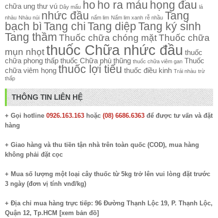
ho
ho ra máu
họng đau
chữa ung thư vú
Dây mấu
lá
nhức đầu
Tang
nhàu
Nhàu núi
nấm lim
Nấm lim xanh
rễ nhầu
bạch bì
Tang chi
Tang diệp
Tang ký sinh
Tang thầm
Thuốc chữa chóng mặt
Thuốc chữa
thuốc Chữa nhức đầu
mụn nhọt
thuốc
chữa phong thấp
thuốc Chữa phù thũng
Thuốc
thuốc chữa viêm gan
thuốc lợi tiểu
chữa viêm họng
thuốc điều kinh
Trái nhàu
trừ
thấp
THÔNG TIN LIÊN HỆ
+ Gọi hotline
0926.163.163
hoặc
(08) 6686.6363
để được tư vấn và đặt
hàng
+ Giao hàng và thu tiền tận nhà trên toàn quốc (COD), mua hàng
không phải đặt cọc
+ Mua số lượng một loại cây thuốc từ 5kg trở lên vui lòng đặt trước
3 ngày (đơn vị tính vnđ/kg)
+ Địa chỉ mua hàng trực tiếp: 96 Đường Thạnh Lộc 19, P. Thạnh Lộc,
Quận 12, Tp.HCM [
xem bản đồ
]