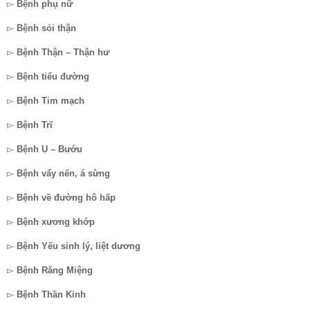
▻
Bệnh phụ nữ
▻
Bệnh sỏi thận
▻
Bệnh Thận – Thận hư
▻
Bệnh tiểu đường
▻
Bệnh Tim mạch
▻
Bệnh Trĩ
▻
Bệnh U – Bướu
▻
Bệnh vẩy nến, á sừng
▻
Bệnh về đường hô hấp
▻
Bệnh xương khớp
▻
Bệnh Yếu sinh lý, liệt dương
▻
Bệnh Răng Miệng
▻
Bệnh Thần Kinh