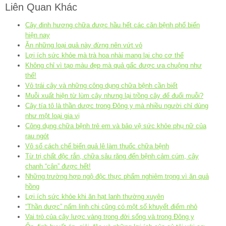
Liên Quan Khác
Cây đinh hương chữa được hầu hết các căn bệnh phổ biến
hiện nay
Ăn những loại quả này đừng nên vứt vỏ
Lợi ích sức khỏe mà trà hoa nhài mang lại cho cơ thể
Không chỉ vì tạo màu đẹp mà quả gấc được ưa chuộng như
thế!
Vỏ trái cây và những công dụng chữa bệnh cần biết
Muỗi xuất hiện từ lùm cây nhưng lại trồng cây để đuổi muỗi?
Cây tía tô là thần dược trong Đông y mà nhiều người chỉ dùng
như một loại gia vị
Công dụng chữa bệnh trẻ em và bảo vệ sức khỏe phụ nữ của
rau ngót
Vô số cách chế biến quả lê làm thuốc chữa bệnh
Từ trị chất độc rắn, chữa sâu răng đến bệnh cảm cúm, cây
chanh “cân” được hết!
Những trường hợp ngộ độc thực phẩm nghiêm trọng vì ăn quả
hồng
Lợi ích sức khỏe khi ăn hạt lanh thường xuyên
“Thần dược” nấm linh chi cũng có một số khuyết điểm nhỏ
Vai trò của cây lược vàng trong đời sống và trong Đông y