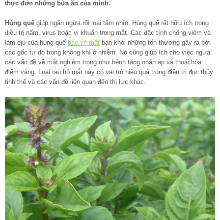
thực đơn những bữa ăn của mình.
Húng quế
giúp ngăn ngừa rối loại tầm nhìn. Húng quế rất hữu ích trong
điều trị nấm, virus hoặc vi khuẩn trong mắt. Các đặc tính chống viêm và
làm dịu của húng quế
bảo vệ mắt
bạn khỏi những tổn thương gây ra bởi
các gốc tự do trong không khí ô nhiễm. Nó cũng giúp ích cho việc ngừa
các vấn đề về mắt nghiêm trọng như bệnh tăng nhãn áp và thoái hóa
điểm vàng. Loại rau bổ mắt này có vai trò hiệu quả trong điều trị đục thủy
tinh thể và các vấn đề liên quan đến thị lực khác.