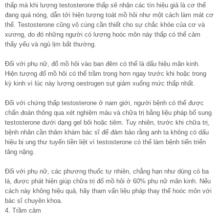
thấp mà khi lượng testosterone thấp sẽ nhận các tín hiệu giả là cơ thể
đang quá nóng, dẫn tới hiện tượng toát mồ hôi như một cách làm mát cơ
thể. Testosterone cũng vô cùng cần thiết cho sự chắc khỏe của cơ và
xương, do đó những người có lượng hoóc môn này thấp có thể cảm
thấy yếu và ngủ lịm bất thường.
Đối với phụ nữ, đổ mồ hôi vào ban đêm có thể là dấu hiệu mãn kinh.
Hiện tượng đổ mồ hôi có thể trầm trọng hơn ngay trước khi hoặc trong
kỳ kinh vì lúc này lượng oestrogen sụt giảm xuống mức thấp nhất.
Đối với chứng thấp testosterone ở nam giới, người bệnh có thể được
chẩn đoán thông qua xét nghiệm máu và chữa trị bằng liệu pháp bổ sung
testosterone dưới dạng gel bôi hoặc tiêm. Tuy nhiên, trước khi chữa trị,
bệnh nhân cần thăm khám bác sĩ để đảm bảo rằng anh ta không có dấu
hiệu bị ung thư tuyến tiền liệt vì testosterone có thể làm bệnh tiến triển
tăng nặng.
Đối với phụ nữ, các phương thuốc tự nhiên, chẳng hạn như dùng cỏ ba
lá, được phát hiện giúp chữa trị đổ mồ hôi ở 60% phụ nữ mãn kinh. Nếu
cách này không hiệu quả, hãy tham vấn liệu pháp thay thế hoóc môn với
bác sĩ chuyên khoa.
4. Trầm cảm