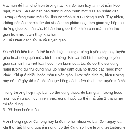
Vậy nên để hạn chế hiện tượng này, khi đói bạn hãy ăn một nắm kẹo
ngọt, mềm. Sau đó bạn nên trang bị cho mình một bữa ăn nhằm giữ
lượng đường trong máu ổn định và tránh bị tụt đường huyết. Tuy nhiên,
không nên ăn socola lúc đói vì các sản phẩm ngọt làm giảm sự hấp thu
đường glucoza của các tế bào trong cơ thể, khiến bạn mất nhiều thời
gian hơn mới cảm thấy khá hơn.
2. Dấu hiệu các vấn đề về tuyến giáp
Đổ mồ hôi liên tục có thể là dấu hiệu chứng cường tuyến giáp hay tuyến
giáp hoạt động quá mức bình thường. Khi cơ thể bình thường, tuyến
giáp sản sinh ra một loại hoóc môn kiểm soát tốc độ cơ thể sử dụng
năng lượng dự trữ cũng như độ nhạy cảm của nó trước các hoóc môn
khác. Khi quá nhiều hoóc môn tuyến giáp được sản sinh ra, hiện tượng
này có thể gây đổ mồ hôi liên tục bằng cách kích thích các tuyến mồ hôi.
Trong trường hợp này, bạn có thể dùng thuốc để làm giảm lượng hoóc
môn tuyến giáp. Tuy nhiên, việc uống thuốc có thể mất gần 1 tháng mới
có tác dụng.
3. Rối loạn hoóc môn
Với những người đàn ông hay bị đổ mồ hôi nhiều về ban đêm,ngay cả
khi thời tiết không quá ấm nóng, có thể đang sở hữu lượng testosterone