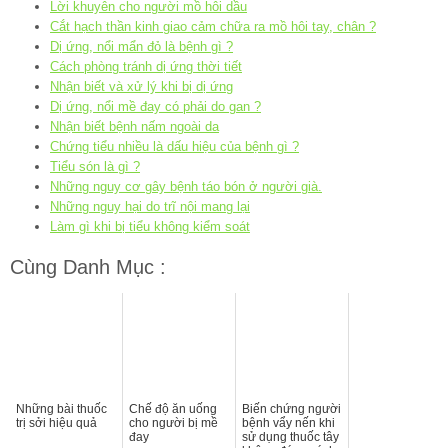
Lời khuyên cho người mồ hôi dầu
Cắt hạch thần kinh giao cảm chữa ra mồ hôi tay, chân ?
Dị ứng, nổi mẩn đỏ là bệnh gì ?
Cách phòng tránh dị ứng thời tiết
Nhận biết và xử lý khi bị dị ứng
Dị ứng, nổi mề đay có phải do gan ?
Nhận biết bệnh nấm ngoài da
Chứng tiểu nhiều là dấu hiệu của bệnh gì ?
Tiểu són là gì ?
Những nguy cơ gây bệnh táo bón ở người già.
Những nguy hại do trĩ nội mang lại
Làm gì khi bị tiểu không kiểm soát
Cùng Danh Mục :
Những bài thuốc
Chế độ ăn uống
Biến chứng người
trị sởi hiệu quả
cho người bị mề
bệnh vẩy nến khi
đay
sử dụng thuốc tây