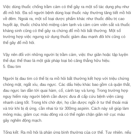
Việc dùng thuốc chống trầm cảm có thể gây ra một số tác dụng phụ như
đồ mồ hôi. Đa số người bệnh dùng loại thuốc này thường tăng tiết mồ hôi
về đêm. Ngoài ra, một số loại dược phẩm khác như thuốc điều trị cao
huyết áp, thuốc chữa khô miệng cảm lạnh và cảm cúm viên sắt và thuốc
kháng sinh cũng có thể gây ra chứng đổ mồ hôi bất thường. Một số
trường hợp việc ngưng sử dụng thuốc giảm đau mạnh đôi khi cũng có
thể gây đổ mồ hôi.
Vậy nên đối với những người bị trầm cảm, việc thư giãn hoặc tập luyện
thể dục thể thao là một giải pháp loại bỏ căng thẳng hữu hiệu.
5. Đau tim
Người bị đau tim có thể bị ra mồ hôi bất thường kết hợp với triệu chứng
chóng mặt, ngất xỉu, đau ngực. Các dấu hiệu khác bao gồm cả quặn thắt,
đau ngực lan dần tới quai hàm, cổ, cánh tay và lưng. Trong trường hợp
nguy hiểm này người bệnh cần được đưa đi cấp cứu bệnh viện càng
nhanh càng tốt. Trong khi chờ đợi, họ cần được ngồi ở tư thế thoải mái
và trừ khi bị dị ứng, cần nhai từ từ 300mg aspirin. Cách này sẽ giúp làm
mỏng máu, giảm cục máu đông và có thể ngăn chặn giãn nở cục máu
gây nghẽn động mạch.
Tổng kết: Ra mồ hôi là phản ứng bình thường của cơ thể. Tuy nhiên, nếu