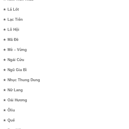
★
Lá Lốt
★
Lạc Tiên
★
Lô Hội
★
Mã Đề
★
Mè – Vừng
★
Ngải Cứu
★
Ngũ Gia Bì
★
Nhục Thung Dung
★
Nữ Lang
★
Oải Hương
★
Ôliu
★
Quế