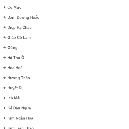
★
Cỏ Mực
★
Dâm Dương Hoắc
★
Diệp Hạ Châu
★
Giảo Cổ Lam
★
Gừng
★
Hà Thủ Ô
★
Hoa Hoè
★
Hương Thảo
★
Huyết Dụ
★
Ích Mẫu
★
Ké Đầu Ngựa
★
Kim Ngân Hoa
★
Kim Tiền Thảo