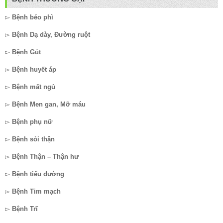
▻
Bệnh béo phì
▻
Bệnh Dạ dày, Đường ruột
▻
Bệnh Gút
▻
Bệnh huyết áp
▻
Bệnh mất ngủ
▻
Bệnh Men gan, Mỡ máu
▻
Bệnh phụ nữ
▻
Bệnh sỏi thận
▻
Bệnh Thận – Thận hư
▻
Bệnh tiểu đường
▻
Bệnh Tim mạch
▻
Bệnh Trĩ