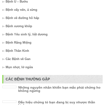
▻
Bệnh U – Bướu
▻
Bệnh vẩy nến, á sừng
▻
Bệnh về đường hô hấp
▻
Bệnh xương khớp
▻
Bệnh Yếu sinh lý, liệt dương
▻
Bệnh Răng Miệng
▻
Bệnh Thần Kinh
▻
Các Bệnh về Gan
▻
Mụn nhọt, lở ngứa
CÁC BỆNH THƯỜNG GẶP
Những nguyên nhân khiến bạn mắc phải chứng ho
không ngừng
Dấu hiệu chứng tỏ bạn đang bị suy nhược thần