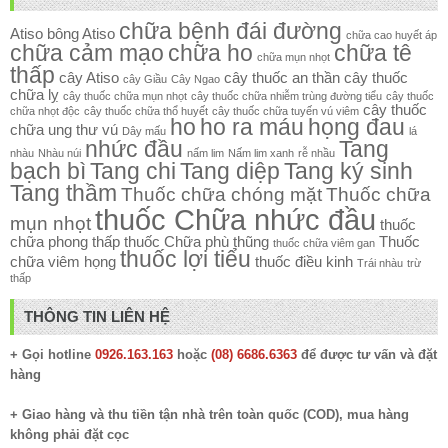
chữa bệnh đái đường
Atiso
bông Atiso
chữa cao huyết áp
chữa cảm mạo
chữa ho
chữa tê
chữa mụn nhọt
thấp
cây Atiso
cây thuốc an thần
cây thuốc
cây Giầu
Cây Ngao
chữa lỵ
cây thuốc chữa mụn nhọt
cây thuốc chữa nhiễm trùng đường tiểu
cây thuốc
cây thuốc
chữa nhọt độc
cây thuốc chữa thổ huyết
cây thuốc chữa tuyến vú viêm
ho
ho ra máu
họng đau
chữa ung thư vú
Dây mấu
lá
nhức đầu
Tang
nhàu
Nhàu núi
nấm lim
Nấm lim xanh
rễ nhầu
bạch bì
Tang chi
Tang diệp
Tang ký sinh
Tang thầm
Thuốc chữa chóng mặt
Thuốc chữa
thuốc Chữa nhức đầu
mụn nhọt
thuốc
chữa phong thấp
thuốc Chữa phù thũng
Thuốc
thuốc chữa viêm gan
thuốc lợi tiểu
chữa viêm họng
thuốc điều kinh
Trái nhàu
trừ
thấp
THÔNG TIN LIÊN HỆ
+ Gọi hotline
0926.163.163
hoặc
(08) 6686.6363
để được tư vấn và đặt
hàng
+ Giao hàng và thu tiền tận nhà trên toàn quốc (COD), mua hàng
không phải đặt cọc