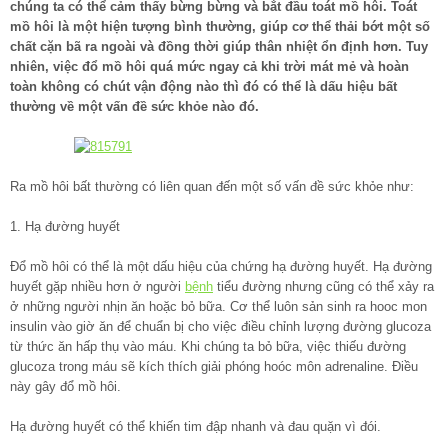
chúng ta có thể cảm thấy bừng bừng và bắt đầu toát mồ hôi. Toát
mồ hôi là một hiện tượng bình thường, giúp cơ thể thải bớt một số
chất cặn bã ra ngoài và đồng thời giúp thân nhiệt ổn định hơn. Tuy
nhiên, việc đổ mồ hôi quá mức ngay cả khi trời mát mẻ và hoàn
toàn không có chút vận động nào thì đó có thể là dấu hiệu bất
thường về một vấn đề sức khỏe nào đó.
Ra mồ hôi bất thường có liên quan đến một số vấn đề sức khỏe như:
1. Hạ đường huyết
Đổ mồ hôi có thể là một dấu hiệu của chứng hạ đường huyết. Hạ đường
huyết gặp nhiều hơn ở người
bệnh
tiểu đường nhưng cũng có thể xảy ra
ở những người nhịn ăn hoặc bỏ bữa. Cơ thể luôn sản sinh ra hooc mon
insulin vào giờ ăn để chuẩn bị cho việc điều chỉnh lượng đường glucoza
từ thức ăn hấp thụ vào máu. Khi chúng ta bỏ bữa, việc thiếu đường
glucoza trong máu sẽ kích thích giải phóng hoóc môn adrenaline. Điều
này gây đổ mồ hôi.
Hạ đường huyết có thể khiến tim đập nhanh và đau quặn vì đói.