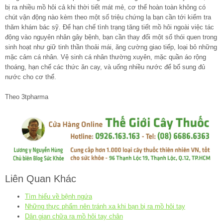
bị ra nhiều mồ hôi cả khi thời tiết mát mẻ, cơ thể hoàn toàn không có
chút vận động nào kèm theo một số triệu chứng lạ bạn cần tới kiểm tra
thăm khám bác sỹ. Để hạn chế tình trạng tăng tiết mồ hôi ngoài việc tác
động vào nguyên nhân gây bệnh, bạn cần thay đổi một số thói quen trong
sinh hoạt như giữ tinh thần thoải mái, ăng cường giao tiếp, loại bỏ những
mặc cảm cá nhân. Vệ sinh cá nhân thường xuyên, mặc quần áo rộng
thoáng, hạn chế các thức ăn cay, và uống nhiều nước để bổ sung đủ
nước cho cơ thể.
Theo 3tpharma
Liên Quan Khác
Tìm hiểu về bệnh ngứa
Những thực phẩm nên tránh xa khi bạn bị ra mồ hôi tay
Dân gian chữa ra mồ hôi tay chân