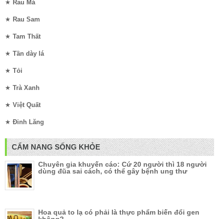
★
Rau Má
★
Rau Sam
★
Tam Thất
★
Tần dày lá
★
Tỏi
★
Trà Xanh
★
Việt Quất
★
Đinh Lăng
CẨM NANG SỐNG KHỎE
Chuyên gia khuyến cáo: Cứ 20 người thì 18 người
dùng đũa sai cách, có thể gây bệnh ung thư
Hoa quả to lạ có phải là thực phẩm biến đổi gen