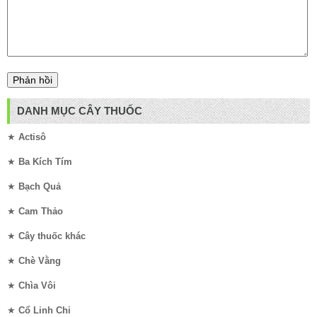
DANH MỤC CÂY THUỐC
★
Actisô
★
Ba Kích Tím
★
Bạch Quả
★
Cam Thảo
★
Cây thuốc khác
★
Chè Vằng
★
Chìa Vôi
★
Cổ Linh Chi