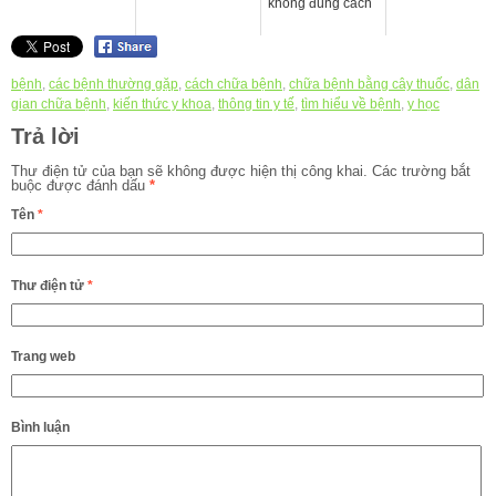
không đúng cách
bệnh
,
các bệnh thường gặp
,
cách chữa bệnh
,
chữa bệnh bằng cây thuốc
,
dân
gian chữa bệnh
,
kiến thức y khoa
,
thông tin y tế
,
tìm hiểu về bệnh
,
y học
Trả lời
Thư điện tử của bạn sẽ không được hiện thị công khai.
Các trường bắt
buộc được đánh dấu
*
Tên
*
Thư điện tử
*
Trang web
Bình luận