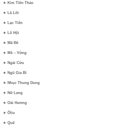
★
Kim Tiền Thảo
★
Lá Lốt
★
Lạc Tiên
★
Lô Hội
★
Mã Đề
★
Mè – Vừng
★
Ngải Cứu
★
Ngũ Gia Bì
★
Nhục Thung Dung
★
Nữ Lang
★
Oải Hương
★
Ôliu
★
Quế