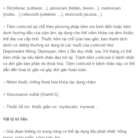
+ Diclofenac (voltaren…), piroxicam (felden, brexin…), meloxicam
(mobic…) celecoxib (celebrex …), etoricoxib (acoxia…)
– Tiêm corticoid tại chỗ theo phương pháp tiêm mù kinh điển hoặc tiêm
dưới hướng dẫn của siêu âm: áp dụng cho thể viêm khớp vai đơn thuần,
thể đau vai cấp tính. Thuốc tiêm tại chỗ (vào bao gân, bao thanh dịch
dưới cơ delta) thường sử dụng là các muối của corticoid như
Depomedrol 40mg; Diprospan; tiêm 1 lần duy nhất; sau 3-6 tháng có thể
tiêm nhắc lại nếu bệnh nhân đau trở lại. Tránh tiêm corticoid ở bệnh nhân
có đứt gân bán phần do thoái hóa. Tiêm corticoid ở bệnh nhân này có thể
dẫn đến hoại tử gân và gây đứt gân hoàn toàn.
– Nhóm thuốc chống thoái hóa khớp tác dụng chậm
+ Glucosamin sulfat (Viartril-S)
– Thuốc hỗ trợ: thuốc giãn cơ: mydocalm, myomal…
Vật lý trị liệu
– Giai đoạn không có sưng nóng có thể áp dụng liệu phát nhiệt: hồng
ngoại, sóng ngắn, sóng siêu âm…