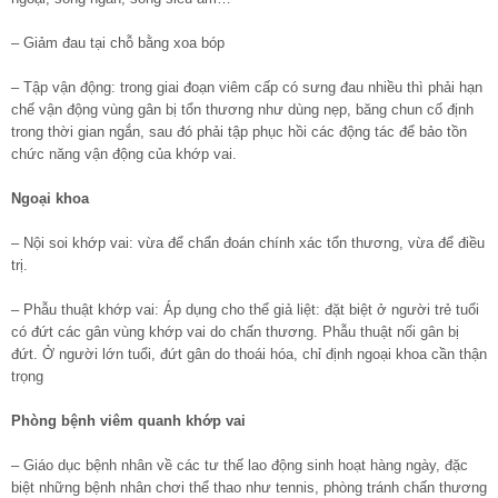
– Giảm đau tại chỗ bằng xoa bóp
– Tập vận động: trong giai đoạn viêm cấp có sưng đau nhiều thì phải hạn
chế vận động vùng gân bị tổn thương như dùng nẹp, băng chun cố định
trong thời gian ngắn, sau đó phải tập phục hồi các động tác để bảo tồn
chức năng vận động của khớp vai.
Ngoại khoa
– Nội soi khớp vai: vừa để chẩn đoán chính xác tổn thương, vừa để điều
trị.
– Phẫu thuật khớp vai: Áp dụng cho thể giả liệt: đặt biệt ở người trẻ tuổi
có đứt các gân vùng khớp vai do chấn thương. Phẫu thuật nối gân bị
đứt. Ở người lớn tuổi, đứt gân do thoái hóa, chỉ định ngoại khoa cần thận
trọng
Phòng bệnh viêm quanh khớp vai
– Giáo dục bệnh nhân về các tư thế lao động sinh hoạt hàng ngày, đặc
biệt những bệnh nhân chơi thể thao như tennis, phòng tránh chấn thương