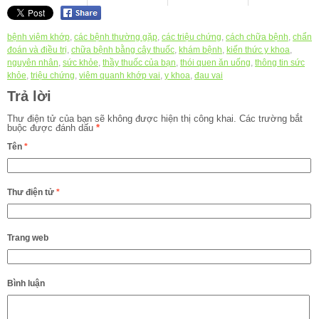
bệnh viêm khớp
,
các bệnh thường gặp
,
các triệu chứng
,
cách chữa bệnh
,
chẩn
đoán và điều trị
,
chữa bệnh bằng cây thuốc
,
khám bệnh
,
kiến thức y khoa
,
nguyên nhân
,
sức khỏe
,
thầy thuốc của bạn
,
thói quen ăn uống
,
thông tin sức
khỏe
,
triệu chứng
,
viêm quanh khớp vai
,
y khoa
,
đau vai
Trả lời
Thư điện tử của bạn sẽ không được hiện thị công khai.
Các trường bắt
buộc được đánh dấu
*
Tên
*
Thư điện tử
*
Trang web
Bình luận