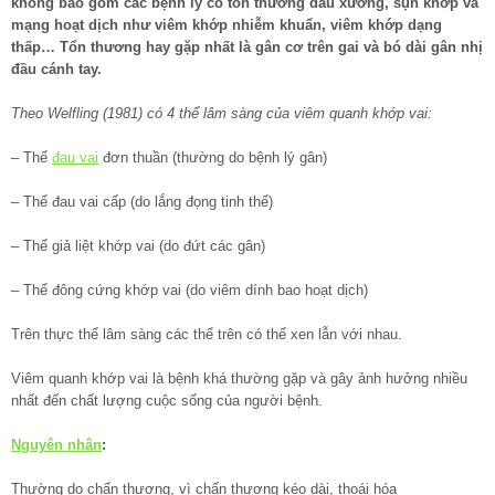
không bao gồm các bệnh lý có tổn thương đầu xương, sụn khớp và
mạng hoạt dịch như viêm khớp nhiễm khuẩn, viêm khớp dạng
thấp… Tổn thương hay gặp nhất là gân cơ trên gai và bó dài gân nhị
đầu cánh tay.
Theo Welfling (1981) có 4 thể lâm sàng của viêm quanh khớp vai:
– Thể
đau vai
đơn thuần (thường do bệnh lý gân)
– Thể đau vai cấp (do lắng đọng tinh thể)
– Thể giả liệt khớp vai (do đứt các gân)
– Thể đông cứng khớp vai (do viêm dính bao hoạt dịch)
Trên thực thể lâm sàng các thể trên có thể xen lẫn với nhau.
Viêm quanh khớp vai là bệnh khá thường gặp và gây ảnh hưởng nhiều
nhất đến chất lượng cuộc sống của người bệnh.
Nguyên nhân
:
Thường do chấn thương, vì chấn thương kéo dài, thoái hóa