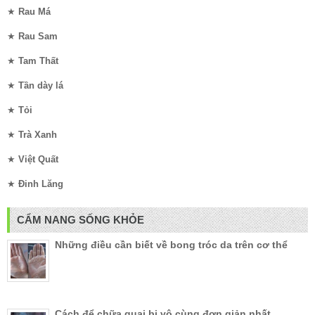
★
Rau Má
★
Rau Sam
★
Tam Thất
★
Tần dày lá
★
Tỏi
★
Trà Xanh
★
Việt Quất
★
Đinh Lăng
CẨM NANG SỐNG KHỎE
Những điều cần biết về bong tróc da trên cơ thể
Cách để chữa quai bị vô cùng đơn giản nhất