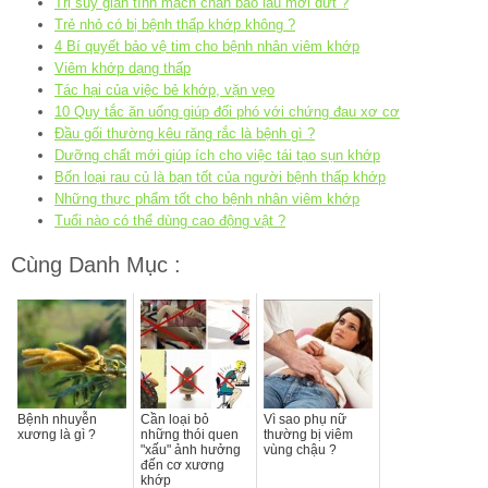
Trị suy giãn tĩnh mạch chân bao lâu mới dứt ?
Trẻ nhỏ có bị bệnh thấp khớp không ?
4 Bí quyết bảo vệ tim cho bệnh nhân viêm khớp
Viêm khớp dạng thấp
Tác hại của việc bẻ khớp, vặn vẹo
10 Quy tắc ăn uống giúp đối phó với chứng đau xơ cơ
Đầu gối thường kêu răng rắc là bệnh gì ?
Dưỡng chất mới giúp ích cho việc tái tạo sụn khớp
Bốn loại rau củ là bạn tốt của người bệnh thấp khớp
Những thực phẩm tốt cho bệnh nhân viêm khớp
Tuổi nào có thể dùng cao động vật ?
Cùng Danh Mục :
Bệnh nhuyễn
Cần loại bỏ
Vì sao phụ nữ
xương là gì ?
những thói quen
thường bị viêm
"xấu" ảnh hưởng
vùng chậu ?
đến cơ xương
khớp