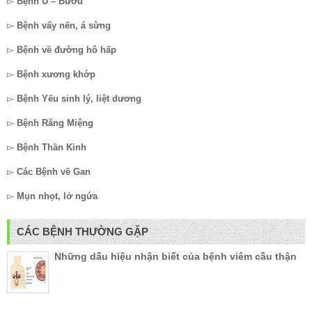
▻
Bệnh U – Bướu
▻
Bệnh vẩy nến, á sừng
▻
Bệnh về đường hô hấp
▻
Bệnh xương khớp
▻
Bệnh Yếu sinh lý, liệt dương
▻
Bệnh Răng Miệng
▻
Bệnh Thần Kinh
▻
Các Bệnh về Gan
▻
Mụn nhọt, lở ngứa
CÁC BỆNH THƯỜNG GẶP
Những dấu hiệu nhận biết của bệnh viêm cầu thận