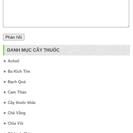
DANH MỤC CÂY THUỐC
★
Actisô
★
Ba Kích Tím
★
Bạch Quả
★
Cam Thảo
★
Cây thuốc khác
★
Chè Vằng
★
Chìa Vôi