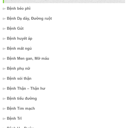
▻
Bệnh béo phì
▻
Bệnh Dạ dày, Đường ruột
▻
Bệnh Gút
▻
Bệnh huyết áp
▻
Bệnh mất ngủ
▻
Bệnh Men gan, Mỡ máu
▻
Bệnh phụ nữ
▻
Bệnh sỏi thận
▻
Bệnh Thận – Thận hư
▻
Bệnh tiểu đường
▻
Bệnh Tim mạch
▻
Bệnh Trĩ