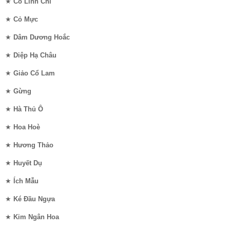
★
Cổ Linh Chi
★
Cỏ Mực
★
Dâm Dương Hoắc
★
Diệp Hạ Châu
★
Giảo Cổ Lam
★
Gừng
★
Hà Thủ Ô
★
Hoa Hoè
★
Hương Thảo
★
Huyết Dụ
★
Ích Mẫu
★
Ké Đầu Ngựa
★
Kim Ngân Hoa