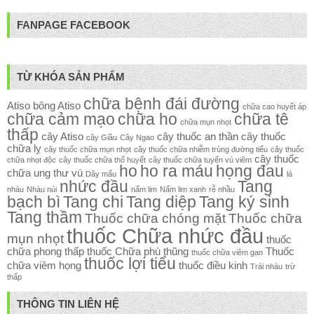
FANPAGE FACEBOOK
TỪ KHÓA SẢN PHẨM
chữa bệnh đái đường
Atiso
bông Atiso
chữa cao huyết áp
chữa cảm mạo
chữa ho
chữa tê
chữa mụn nhọt
thấp
cây Atiso
cây thuốc an thần
cây thuốc
cây Giầu
Cây Ngao
chữa lỵ
cây thuốc chữa mụn nhọt
cây thuốc chữa nhiễm trùng đường tiểu
cây thuốc
cây thuốc
chữa nhọt độc
cây thuốc chữa thổ huyết
cây thuốc chữa tuyến vú viêm
ho
ho ra máu
họng đau
chữa ung thư vú
Dây mấu
lá
nhức đầu
Tang
nhàu
Nhàu núi
nấm lim
Nấm lim xanh
rễ nhầu
bạch bì
Tang chi
Tang diệp
Tang ký sinh
Tang thầm
Thuốc chữa chóng mặt
Thuốc chữa
thuốc Chữa nhức đầu
mụn nhọt
thuốc
chữa phong thấp
thuốc Chữa phù thũng
Thuốc
thuốc chữa viêm gan
thuốc lợi tiểu
chữa viêm họng
thuốc điều kinh
Trái nhàu
trừ
thấp
THÔNG TIN LIÊN HỆ