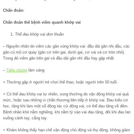
Chẩn đoán:
Chẩn đoán thể bệnh viêm quanh khớp vai
Thể đau khớp vai đơn thuần
– Nguyên nhân do viêm các gân vùng khớp vai: đầu dài gân nhị đầu, các
gân củ mũ cơ quay (gân cơ trên gai, dưới gai, cơ vai và cơ tròn nhỏ).
Trong đó viêm gân trên gai và đầu dài gân nhì đầu hay gặp nhất.
–
Triệu chứng
lâm sàng:
+ Thường gặp ở người trẻ chơi thể thao, hoặc người trên 50 tuổi.
+ Có thể đau khớp vai tự nhiên, song thường do vận động khớp vai quá
mức, hoặc sau những vi chấn thương liên tiếp ở khớp vai. Đau kiểu cơ
học, tăng khi làm một số động tác cử động vai, có thể đau tăng về đêm.
Bệnh nhân khó nằm nghiêng, khi nằm tỳ vào vai đau tăng, đôi khi đau lan
xuống cánh tay, cẳng tay.
+ Khám không thấy hạn chế vận động chủ động và thụ động, không giảm