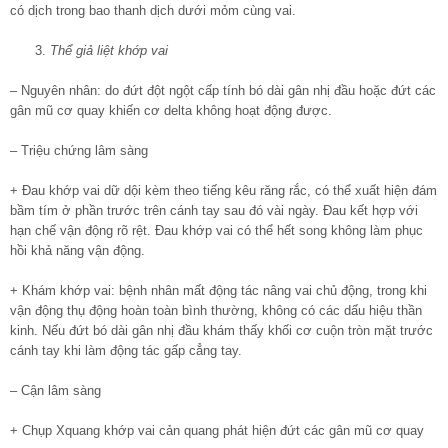
có dịch trong bao thanh dịch dưới mỏm cùng vai.
Thể giả liệt khớp vai
– Nguyên nhân: do đứt đột ngột cấp tính bó dài gân nhị đầu hoặc đứt các
gân mũ cơ quay khiến cơ delta không hoạt động được.
– Triệu chứng lâm sàng
+ Đau khớp vai dữ dội kèm theo tiếng kêu răng rắc, có thể xuất hiện đám
bầm tím ở phần trước trên cánh tay sau đó vài ngày. Đau kết hợp với
hạn chế vận động rõ rệt. Đau khớp vai có thể hết song không làm phục
hồi khả năng vận động.
+ Khám khớp vai: bệnh nhân mất động tác nâng vai chủ động, trong khi
vận động thụ động hoàn toàn bình thường, không có các dấu hiệu thần
kinh. Nếu đứt bó dài gân nhị đầu khám thấy khối cơ cuộn tròn mặt trước
cánh tay khi làm động tác gấp cẳng tay.
– Cận lâm sàng
+ Chụp Xquang khớp vai cản quang phát hiện đứt các gân mũ cơ quay