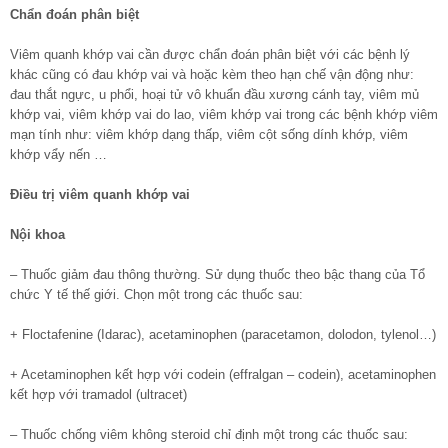
Chẩn đoán phân biệt
Viêm quanh khớp vai cần được chẩn đoán phân biệt với các bệnh lý
khác cũng có đau khớp vai và hoặc kèm theo hạn chế vận động như:
đau thắt ngực, u phổi, hoại tử vô khuẩn đầu xương cánh tay, viêm mủ
khớp vai, viêm khớp vai do lao, viêm khớp vai trong các bệnh khớp viêm
mạn tính như: viêm khớp dạng thấp, viêm cột sống dính khớp, viêm
khớp vẩy nến …
Điều trị viêm quanh khớp vai
Nội khoa
– Thuốc giảm đau thông thường. Sử dụng thuốc theo bậc thang của Tổ
chức Y tế thế giới. Chọn một trong các thuốc sau:
+ Floctafenine (Idarac), acetaminophen (paracetamon, dolodon, tylenol…)
+ Acetaminophen kết hợp với codein (effralgan – codein), acetaminophen
kết hợp với tramadol (ultracet)
– Thuốc chống viêm không steroid chỉ định một trong các thuốc sau: