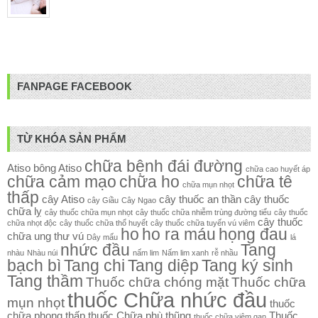
FANPAGE FACEBOOK
TỪ KHÓA SẢN PHẨM
chữa bệnh đái đường
Atiso
bông Atiso
chữa cao huyết áp
chữa cảm mạo
chữa ho
chữa tê
chữa mụn nhọt
thấp
cây Atiso
cây thuốc an thần
cây thuốc
cây Giầu
Cây Ngao
chữa lỵ
cây thuốc chữa mụn nhọt
cây thuốc chữa nhiễm trùng đường tiểu
cây thuốc
cây thuốc
chữa nhọt độc
cây thuốc chữa thổ huyết
cây thuốc chữa tuyến vú viêm
ho
ho ra máu
họng đau
chữa ung thư vú
Dây mấu
lá
nhức đầu
Tang
nhàu
Nhàu núi
nấm lim
Nấm lim xanh
rễ nhầu
bạch bì
Tang chi
Tang diệp
Tang ký sinh
Tang thầm
Thuốc chữa chóng mặt
Thuốc chữa
thuốc Chữa nhức đầu
mụn nhọt
thuốc
chữa phong thấp
thuốc Chữa phù thũng
Thuốc
thuốc chữa viêm gan