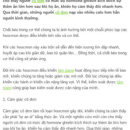
cho thấy người
cô đơn
có mức độ hormone ghrelin kích thích sự
thèm ăn lớn hơn sau khi họ ăn, khiến họ cảm thấy đói nhanh hơn.
Qua thời gian, những người
cô đơn
nạp vào nhiều calo hơn hẳn
người bình thường.
Chất béo trong cơ thể chúng ta bị ảnh hưởng bởi một chuỗi phức tạp các
hoocmon được điều khiển bởi não và cơ thể.
Khi các hoocmon này xáo trộn sẽ dẫn đến hiện tượng tim đập nhanh,
huyết áp cao khi giận dữ, bao tử quặn lên… Đồng thời, cả chất béo trong
cơ thể cũng sẽ phản ứng.
Đôi khi các hoocmon điều khiển
tâm trạng
hoạt động trực tiếp trên tế bào
mỡ, khiến chúng ta tăng hoặc giảm các mô mỡ. Đôi lúc chúng lại điều
khiển các hành vi khiến cân nặng tăng vọt. Vì thế, kiểm soát được
tâm
trạng
cũng giúp bạn kiểm soát được cân nặng của mình.
1. Cảm giác cô đơn
Cảm giác cô đơn làm rối loạn hoocmon gây đói, khiến chúng ta cảm thấy
cần phải “tự an ủi” bằng thức ăn. Và một nghiên cứu mới còn cho thấy
người cô đơn có mức độ hormone ghrelin kích thích sự thèm ăn lớn hơn
sau khi họ ăn, khiến họ cảm thấy đói nhanh hơn. Qua thời gian, những