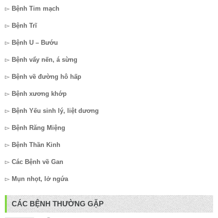
▻
Bệnh Tim mạch
▻
Bệnh Trĩ
▻
Bệnh U – Bướu
▻
Bệnh vẩy nến, á sừng
▻
Bệnh về đường hô hấp
▻
Bệnh xương khớp
▻
Bệnh Yếu sinh lý, liệt dương
▻
Bệnh Răng Miệng
▻
Bệnh Thần Kinh
▻
Các Bệnh về Gan
▻
Mụn nhọt, lở ngứa
CÁC BỆNH THƯỜNG GẶP