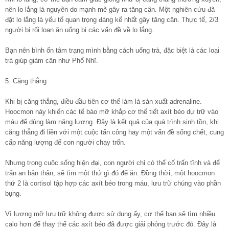
nên lo lắng là nguyên do mạnh mẽ gây ra tăng cân. Một nghiên cứu đã
đặt lo lắng là yếu tố quan trọng đáng kể nhất gây tăng cân. Thực tế, 2/3
người bị rối loạn ăn uống bị các vấn đề về lo lắng.
Bạn nên bình ổn tâm trạng mình bằng cách uống trà, đặc biệt là các loại
trà giúp giảm cân như Phổ Nhĩ.
5. Căng thẳng
Khi bị căng thẳng, điều đầu tiên cơ thể làm là sản xuất adrenaline.
Hoocmon này khiến các tế bào mỡ khắp cơ thể tiết axít béo dự trữ vào
máu để dùng làm năng lượng. Đây là kết quả của quá trình sinh tồn, khi
căng thẳng đi liền với một cuộc tấn công hay một vấn đề sống chết, cung
cấp năng lượng để con người chạy trốn.
Nhưng trong cuộc sống hiện đại, con người chỉ có thể cố trấn tĩnh và để
trấn an bản thân, sẽ tìm một thứ gì đó để ăn. Đồng thời, một hoocmon
thứ 2 là cortisol tập hợp các axít béo trong máu, lưu trữ chúng vào phần
bụng.
Vì lượng mỡ lưu trữ không được sử dụng ấy, cơ thể bạn sẽ tìm nhiều
calo hơn để thay thế các axít béo đã được giải phóng trước đó. Đây là