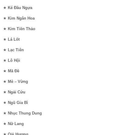
★
Ké Đầu Ngựa
★
Kim Ngân Hoa
★
Kim Tiền Thảo
★
Lá Lốt
★
Lạc Tiên
★
Lô Hội
★
Mã Đề
★
Mè – Vừng
★
Ngải Cứu
★
Ngũ Gia Bì
★
Nhục Thung Dung
★
Nữ Lang
★
Oải Hương