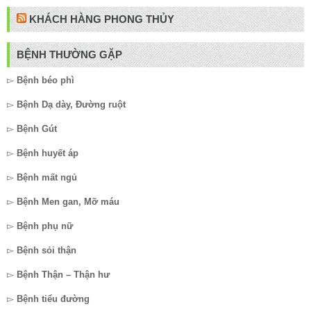
KHÁCH HÀNG PHONG THỦY
BỆNH THƯỜNG GẶP
▻
Bệnh béo phì
▻
Bệnh Dạ dày, Đường ruột
▻
Bệnh Gút
▻
Bệnh huyết áp
▻
Bệnh mất ngủ
▻
Bệnh Men gan, Mỡ máu
▻
Bệnh phụ nữ
▻
Bệnh sỏi thận
▻
Bệnh Thận – Thận hư
▻
Bệnh tiểu đường