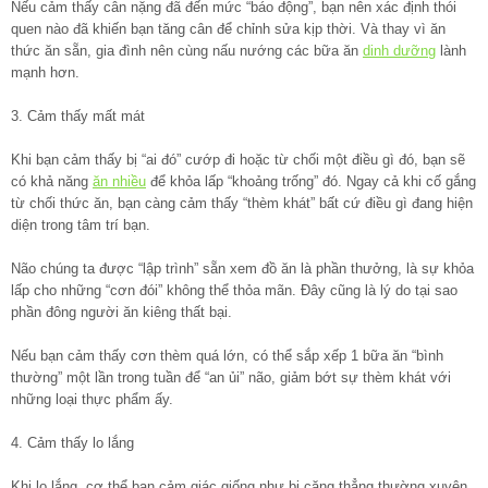
Nếu cảm thấy cân nặng đã đến mức “báo động”, bạn nên xác định thói
quen nào đã khiến bạn tăng cân để chỉnh sửa kịp thời. Và thay vì ăn
thức ăn sẵn, gia đình nên cùng nấu nướng các bữa ăn
dinh dưỡng
lành
mạnh hơn.
3. Cảm thấy mất mát
Khi bạn cảm thấy bị “ai đó” cướp đi hoặc từ chối một điều gì đó, bạn sẽ
có khả năng
ăn nhiều
để khỏa lấp “khoảng trống” đó. Ngay cả khi cố gắng
từ chối thức ăn, bạn càng cảm thấy “thèm khát” bất cứ điều gì đang hiện
diện trong tâm trí bạn.
Não chúng ta được “lập trình” sẵn xem đồ ăn là phần thưởng, là sự khỏa
lấp cho những “cơn đói” không thể thỏa mãn. Đây cũng là lý do tại sao
phần đông người ăn kiêng thất bại.
Nếu bạn cảm thấy cơn thèm quá lớn, có thể sắp xếp 1 bữa ăn “bình
thường” một lần trong tuần để “an ủi” não, giảm bớt sự thèm khát với
những loại thực phẩm ấy.
4. Cảm thấy lo lắng
Khi lo lắng, cơ thể bạn cảm giác giống như bị căng thẳng thường xuyên,