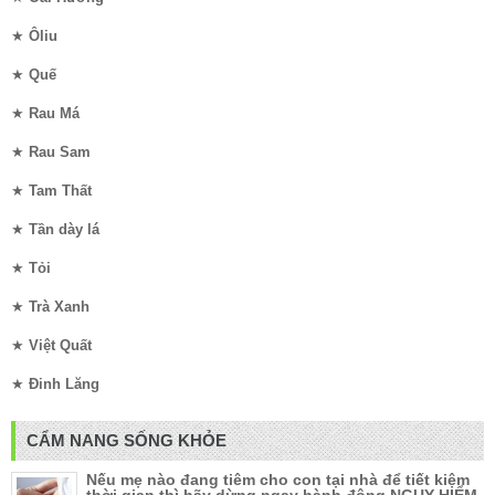
★
Ôliu
★
Quế
★
Rau Má
★
Rau Sam
★
Tam Thất
★
Tần dày lá
★
Tỏi
★
Trà Xanh
★
Việt Quất
★
Đinh Lăng
CẨM NANG SỐNG KHỎE
Nếu mẹ nào đang tiêm cho con tại nhà để tiết kiệm