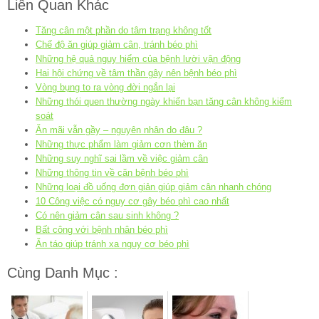
Liên Quan Khác
Tăng cân một phần do tâm trạng không tốt
Chế độ ăn giúp giảm cân, tránh béo phì
Những hệ quả nguy hiểm của bệnh lười vận động
Hai hội chứng về tâm thần gây nên bệnh béo phì
Vòng bụng to ra vòng đời ngắn lại
Những thói quen thường ngày khiến bạn tăng cân không kiểm
soát
Ăn mãi vẫn gầy – nguyên nhân do đâu ?
Những thực phẩm làm giảm cơn thèm ăn
Những suy nghĩ sai lầm về việc giảm cân
Những thông tin về căn bệnh béo phì
Những loại đồ uống đơn giản giúp giảm cân nhanh chóng
10 Công việc có nguy cơ gây béo phì cao nhất
Có nên giảm cân sau sinh không ?
Bất công với bệnh nhân béo phì
Ăn táo giúp tránh xa nguy cơ béo phì
Cùng Danh Mục :