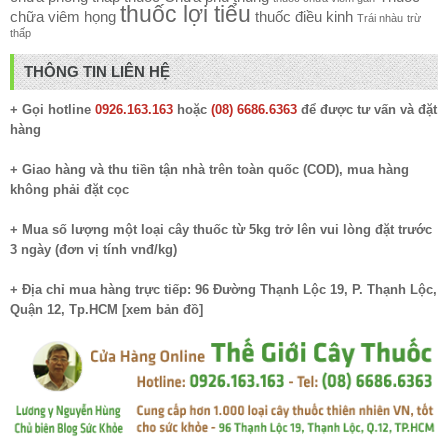
thuốc lợi tiểu
chữa viêm họng
thuốc điều kinh
Trái nhàu
trừ
thấp
THÔNG TIN LIÊN HỆ
+ Gọi hotline
0926.163.163
hoặc
(08) 6686.6363
để được tư vấn và đặt
hàng
+ Giao hàng và thu tiền tận nhà trên toàn quốc (COD), mua hàng
không phải đặt cọc
+ Mua số lượng một loại cây thuốc từ 5kg trở lên vui lòng đặt trước
3 ngày (đơn vị tính vnđ/kg)
+ Địa chỉ mua hàng trực tiếp: 96 Đường Thạnh Lộc 19, P. Thạnh Lộc,
Quận 12, Tp.HCM [
xem bản đồ
]