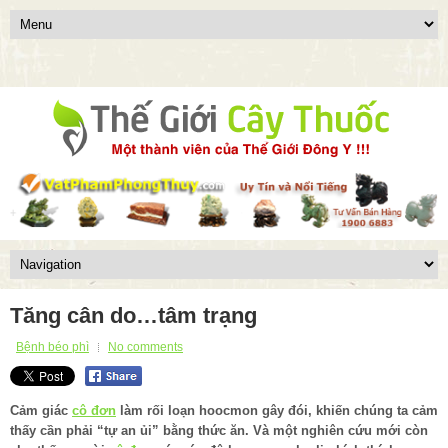
Tăng cân do…tâm trạng
Bệnh béo phì
No comments
Cảm giác
cô đơn
làm rối loạn hoocmon gây đói, khiến chúng ta cảm
thấy cần phải “tự an ủi” bằng thức ăn. Và một nghiên cứu mới còn