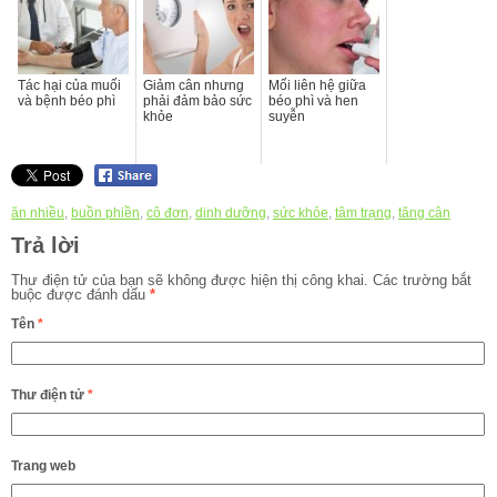
Tác hại của muối
Giảm cân nhưng
Mối liên hệ giữa
và bệnh béo phì
phải đảm bảo sức
béo phì và hen
khỏe
suyễn
ăn nhiều
,
buồn phiền
,
cô đơn
,
dinh dưỡng
,
sức khỏe
,
tâm trạng
,
tăng cân
Trả lời
Thư điện tử của bạn sẽ không được hiện thị công khai.
Các trường bắt
buộc được đánh dấu
*
Tên
*
Thư điện tử
*
Trang web