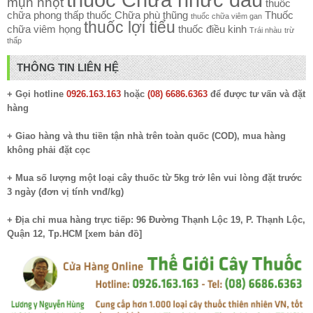
mụn nhọt
thuốc
chữa phong thấp
thuốc Chữa phù thũng
Thuốc
thuốc chữa viêm gan
thuốc lợi tiểu
chữa viêm họng
thuốc điều kinh
Trái nhàu
trừ
thấp
THÔNG TIN LIÊN HỆ
+ Gọi hotline
0926.163.163
hoặc
(08) 6686.6363
để được tư vấn và đặt
hàng
+ Giao hàng và thu tiền tận nhà trên toàn quốc (COD), mua hàng
không phải đặt cọc
+ Mua số lượng một loại cây thuốc từ 5kg trở lên vui lòng đặt trước
3 ngày (đơn vị tính vnđ/kg)
+ Địa chỉ mua hàng trực tiếp: 96 Đường Thạnh Lộc 19, P. Thạnh Lộc,
Quận 12, Tp.HCM [
xem bản đồ
]