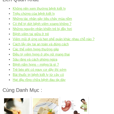
Không nên xem thường bệnh kiết lỵ
Triệu chứng của bệnh kiết lỵ
Những tác nhân gây tiêu chảy mùa nồm
Có thể trị dứt bệnh viêm xoang không ?
Những nguyên nhân khiến trẻ bị đầy hơi
Bệnh viêm tai giữa ở trẻ
Viêm mũi dị ứng và hen phế quản khác nhau chỗ nào ?
Cách lấy ráy tai an toàn và đúng cách
Các thể viêm họng thường gặp
Điều trị viêm họng ở phụ nữ mang thai
Sâu răng và cách phòng ngừa
Bệnh nấm họng – miệng là gì ?
Trẻ béo phì có nguy cơ dậy thì sớm
Bài thuốc trị bệnh kiết lỵ từ cây cỏ
Hạt đậu rồng chữa bệnh đau dạ dày
Cùng Danh Mục :