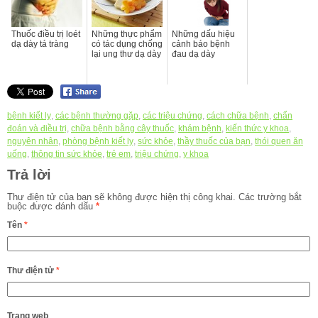
Thuốc điều trị loét
Những thực phẩm
Những dấu hiệu
dạ dày tá tràng
có tác dụng chống
cảnh báo bệnh
lại ung thư dạ dày
đau dạ dày
bệnh kiết lỵ
,
các bệnh thường gặp
,
các triệu chứng
,
cách chữa bệnh
,
chẩn
đoán và điều trị
,
chữa bệnh bằng cây thuốc
,
khám bệnh
,
kiến thức y khoa
,
nguyên nhân
,
phòng bệnh kiết lỵ
,
sức khỏe
,
thầy thuốc của bạn
,
thói quen ăn
uống
,
thông tin sức khỏe
,
trẻ em
,
triệu chứng
,
y khoa
Trả lời
Thư điện tử của bạn sẽ không được hiện thị công khai.
Các trường bắt
buộc được đánh dấu
*
Tên
*
Thư điện tử
*
Trang web