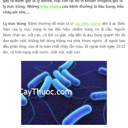
gây ra được gọi là lỵ amibe, loại còn lại do vi khuẩn Shigella gọi là
lỵ trực trùng. Những
triệu chứng
của bệnh thường là đau bụng, tiêu
chảy,sốt nhẹ,…
Lỵ trực trùng
: Bệnh thường dễ nhận ra vì
các triệu chứng
đến ồ ạt. Biểu
hiện của lỵ trực trùng là hai dấu hiệu: nhiễm trùng và đi cầu. Người
bệnh chán ăn, sốt cao, có thể co giật, tiếp đến là đau bụng quanh rốn rồi
đau quặn ruột, không thể đứng thẳng mà phải khom người, đi ngoài ban
đầu phân lỏng, sau đi ra toàn chất nhầy lẫn máu. Đi ngoài một ngày 10-12
lần, có tình trạng mất nước, mệt mỏi, kiệt sức.