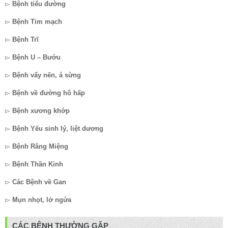
▻
Bệnh tiểu đường
▻
Bệnh Tim mạch
▻
Bệnh Trĩ
▻
Bệnh U – Bướu
▻
Bệnh vẩy nến, á sừng
▻
Bệnh về đường hô hấp
▻
Bệnh xương khớp
▻
Bệnh Yếu sinh lý, liệt dương
▻
Bệnh Răng Miệng
▻
Bệnh Thần Kinh
▻
Các Bệnh về Gan
▻
Mụn nhọt, lở ngứa
CÁC BỆNH THƯỜNG GẶP