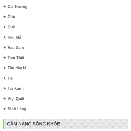
★
Oải Hương
★
Ôliu
★
Quế
★
Rau Má
★
Rau Sam
★
Tam Thất
★
Tần dày lá
★
Tỏi
★
Trà Xanh
★
Việt Quất
★
Đinh Lăng
CẨM NANG SỐNG KHỎE