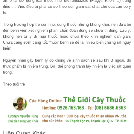
amíp lại sử dụng loại thuốc như Metronidazole (Flagyl, Klion …) trong
điều trị. Việc điều trị phải có sự theo dõi, giám sát chặt chẽ của cán bộ y
tế.
Trong trường hợp trẻ còn nhỏ, dùng thuốc nhưng không khỏi, nên đứa bé
đến bệnh viện xét nghiệm phân, chẩn đoán đúng sẽ chữa trị đúng. Lưu ý,
không nên tự ý đi mua thuốc hoặc chữa theo kinh nghiệm dân gian.
Chữa càng sớm càng tốt, “nuôi” bệnh sẽ để lại nhiều biến chứng rất nguy
hiểm.
Nguyên nhân gây bệnh lỵ do không vệ sinh sạch sẽ sau khi đi ngoài, do
thực phẩm bị nhiễm trùng. Bởi thế phòng tránh lây nhiễm là việc rất quan
trọng.
Theo tuổi trẻ
Liên Quan Khác