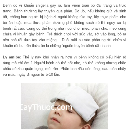
Bệnh do vi khuẩn shigella gây ra, làm viêm toàn bộ đại tràng và trực
tràng. Bệnh thường lây truyền qua phân. Do đó, nếu không giữ vệ sinh
tốt, chẳng hạn người bị bệnh đi ngoài không rửa tay, lấy thực phẩm cho
bé ăn hoặc mua thực phẩm đường phố không sạch sẽ thì nguy cơ bị
bệnh rất cao. Cũng có thể trong nhà nuôi chó, mèo, phân chó, mèo cũng
chứa vi khuẩn gây bệnh. Trẻ thích chơi với súc vật, sờ vào lông, bò ra
nền nhà rồi đưa tay vào miệng… Ruồi ruồi bu vào phân người chứa vi
khuẩn rồi bu trên thức ăn là những “nguồn truyền bệnh rất nhanh.
Lỵ amibe
: Thể lỵ này khó nhận ra hơn vì bệnh không có biểu hiện rõ
ràng mà chỉ âm ỉ. Người bệnh có thể sốt nhẹ, có thể không nhưng chắc
chắc sẽ đau quặn bụng, mót rặn. Phân ban đầu còn lỏng, sau toàn nhầy
và máu, ngày đi ngoài từ 5-10 lần.