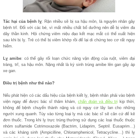
Tác hại của bệnh lỵ
: Rặn nhiều sẽ bị sa hậu môn, là nguyên nhân gây
bệnh trĩ. Đối với các bé, vì mất nhiều chất bổ dưỡng nên dễ bị viêm đa
dây thần kinh. Hội chứng viêm niệu đạo kết mạc mắt có thể xuất hiện
sau khi bị lỵ. Trẻ có thể bị viêm khớp rồi để lại di chứng teo cơ rất nguy
hiểm.
Lỵ amibe
: có thể gây rối loạn chức năng vận động của ruột, viêm đại
tràng, trĩ, sa hậu môn. Nặng nhất là ký sinh trùng amibe lên gan gây áp
xe gan.
Điều trị bệnh như thế nào?
Nếu phát hiện có các dấu hiệu của bệnh kiết lỵ, bệnh nhân phải vào bệnh
viện ngay để được bác sĩ thăm khám,
chẩn đoán và điều trị
kịp thời,
không để bệnh chuyển thành nặng và có nguy cơ lây lan cho những
người xung quanh. Tùy vào từng loại lỵ mà các bác sĩ sẽ căn cứ để kê
đơn thuốc. Trong khi lỵ trực trùng thường sử dụng các loại thuốc thuộc
nhóm sulfamide Cotrimoxazole (Bactrim, Lidaprim, Septril. Eusaprim…)
và các kháng sinh (Ampicilline, Chloramphenicol, Tetracycline…) thì lỵ