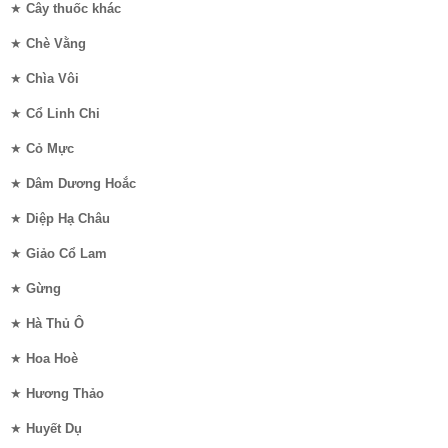
★
Cây thuốc khác
★
Chè Vằng
★
Chìa Vôi
★
Cổ Linh Chi
★
Cỏ Mực
★
Dâm Dương Hoắc
★
Diệp Hạ Châu
★
Giảo Cổ Lam
★
Gừng
★
Hà Thủ Ô
★
Hoa Hoè
★
Hương Thảo
★
Huyết Dụ