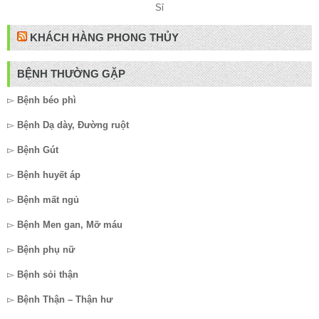
KHÁCH HÀNG PHONG THỦY
BỆNH THƯỜNG GẶP
▻
Bệnh béo phì
▻
Bệnh Dạ dày, Đường ruột
▻
Bệnh Gút
▻
Bệnh huyết áp
▻
Bệnh mất ngủ
▻
Bệnh Men gan, Mỡ máu
▻
Bệnh phụ nữ
▻
Bệnh sỏi thận
▻
Bệnh Thận – Thận hư