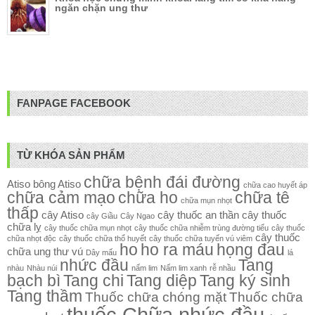
ngăn chặn ung thư
FANPAGE FACEBOOK
TỪ KHÓA SẢN PHẨM
chữa bệnh đái đường
Atiso
bông Atiso
chữa cao huyết áp
chữa cảm mạo
chữa ho
chữa tê
chữa mụn nhọt
thấp
cây Atiso
cây thuốc an thần
cây thuốc
cây Giầu
Cây Ngao
chữa lỵ
cây thuốc chữa mụn nhọt
cây thuốc chữa nhiễm trùng đường tiểu
cây thuốc
cây thuốc
chữa nhọt độc
cây thuốc chữa thổ huyết
cây thuốc chữa tuyến vú viêm
ho
ho ra máu
họng đau
chữa ung thư vú
Dây mấu
lá
nhức đầu
Tang
nhàu
Nhàu núi
nấm lim
Nấm lim xanh
rễ nhầu
bạch bì
Tang chi
Tang diệp
Tang ký sinh
Tang thầm
Thuốc chữa chóng mặt
Thuốc chữa
thuốc Chữa nhức đầu