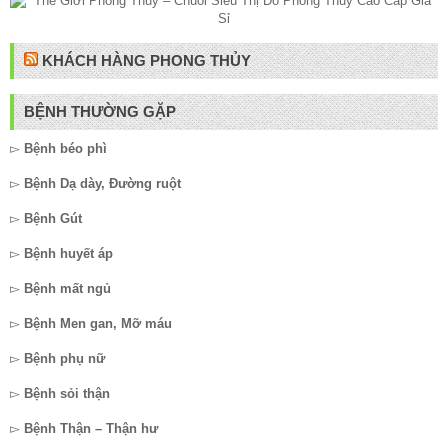
KHÁCH HÀNG PHONG THỦY
BỆNH THƯỜNG GẶP
▻
Bệnh béo phì
▻
Bệnh Dạ dày, Đường ruột
▻
Bệnh Gút
▻
Bệnh huyết áp
▻
Bệnh mất ngủ
▻
Bệnh Men gan, Mỡ máu
▻
Bệnh phụ nữ
▻
Bệnh sỏi thận
▻
Bệnh Thận – Thận hư