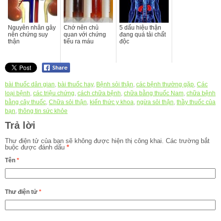
Nguyên nhân gây
Chớ nên chủ
5 dấu hiệu thận
nên chứng suy
quan với chứng
đang quá tải chất
thận
tiểu ra máu
độc
bài thuốc dân gian
,
bài thuốc hay
,
Bệnh sỏi thận
,
các bệnh thường gặp
,
Các
loại bệnh
,
các triệu chứng
,
cách chữa bệnh
,
chữa bằng thuốc Nam
,
chữa bệnh
bằng cây thuốc
,
Chữa sỏi thận
,
kiến thức y khoa
,
ngừa sỏi thận
,
thầy thuốc của
bạn
,
thông tin sức khỏe
Trả lời
Thư điện tử của bạn sẽ không được hiện thị công khai.
Các trường bắt
buộc được đánh dấu
*
Tên
*
Thư điện tử
*