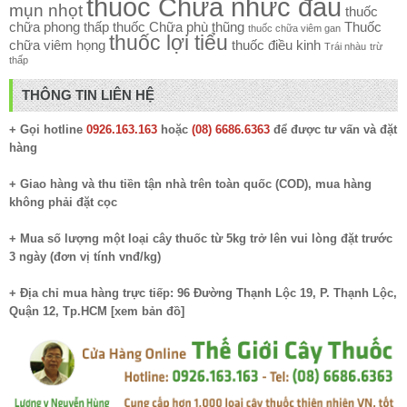
thuốc Chữa nhức đầu
mụn nhọt
thuốc
chữa phong thấp
thuốc Chữa phù thũng
Thuốc
thuốc chữa viêm gan
thuốc lợi tiểu
chữa viêm họng
thuốc điều kinh
Trái nhàu
trừ
thấp
THÔNG TIN LIÊN HỆ
+ Gọi hotline
0926.163.163
hoặc
(08) 6686.6363
để được tư vấn và đặt
hàng
+ Giao hàng và thu tiền tận nhà trên toàn quốc (COD), mua hàng
không phải đặt cọc
+ Mua số lượng một loại cây thuốc từ 5kg trở lên vui lòng đặt trước
3 ngày (đơn vị tính vnđ/kg)
+ Địa chỉ mua hàng trực tiếp: 96 Đường Thạnh Lộc 19, P. Thạnh Lộc,
Quận 12, Tp.HCM [
xem bản đồ
]