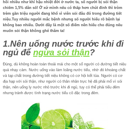
hôi nhiều như khí hậu nhiệt đới ở nước ta, số người bị sỏi thận
chiếm 1,5% dân số! Ở xứ mình nếu có thấp hơn chút đỉnh thì tròm
trèm gần triệu người đang khổ vì viên sỏi đâu đó trong đường tiết
niệu.Tuy nhiều người mắc bệnh nhưng số người hiểu rõ bệnh lại
không bao nhiêu. Dưới đây là một số điểm nên hiểu cho đúng nếu
muốn sỏi thận không ghé thăm ta!
1.Nên uống nước trước khi đi
ngủ để
ngừa sỏi thận
?
Đúng, dù không hoàn toàn thoải mái cho một số người có đường tiết niệu
quá nhạy cảm. Nước uống vào làm loãng nước tiểu, nhờ đó khoáng chất
và tạp chất trong đường tiết niệu không có cơ hội kết tủa. Người có cơ
địa hạp với sỏi thận, như người có thân nhân trực hệ đã phải mổ vì sỏi
thận, nên uống ly nước nhỏ trước khi đi ngủ, tuy có thể phải tiểu đêm
nhưng tránh được tình trạng nước tiểu cô đặc trong đêm.