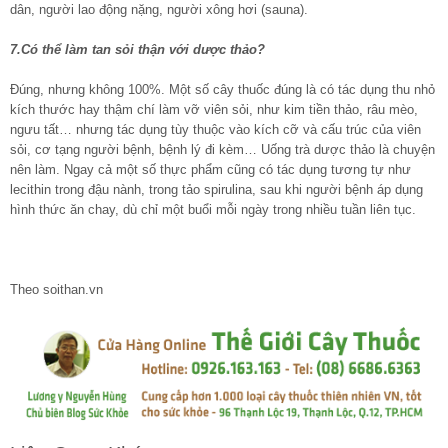
dân, người lao động nặng, người xông hơi (sauna).
7.Có thể làm tan sỏi thận với dược thảo?
Đúng, nhưng không 100%. Một số cây thuốc đúng là có tác dụng thu nhỏ
kích thước hay thậm chí làm vỡ viên sỏi, như kim tiền thảo, râu mèo,
ngưu tất… nhưng tác dụng tùy thuộc vào kích cỡ và cấu trúc của viên
sỏi, cơ tạng người bệnh, bệnh lý đi kèm… Uống trà dược thảo là chuyện
nên làm. Ngay cả một số thực phẩm cũng có tác dụng tương tự như
lecithin trong đậu nành, trong tảo spirulina, sau khi người bệnh áp dụng
hình thức ăn chay, dù chỉ một buổi mỗi ngày trong nhiều tuần liên tục.
Theo soithan.vn