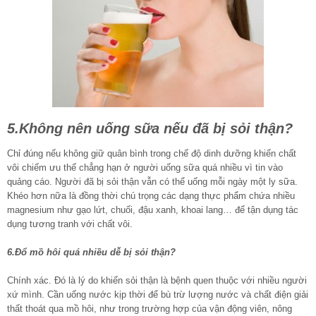
5.Không nên uống sữa nếu đã bị sỏi thận?
Chỉ đúng nếu không giữ quân bình trong chế độ dinh dưỡng khiến chất
vôi chiếm ưu thế chẳng hạn ở người uống sữa quá nhiều vì tin vào
quảng cáo. Người đã bị sỏi thận vẫn có thể uống mỗi ngày một ly sữa.
Khéo hơn nữa là đồng thời chú trọng các dạng thực phẩm chứa nhiều
magnesium như gạo lứt, chuối, đậu xanh, khoai lang… để tận dụng tác
dụng tương tranh với chất vôi.
6.Đổ mồ hôi quá nhiều dễ bị sỏi thận?
Chính xác. Đó là lý do khiến sỏi thận là bệnh quen thuộc với nhiều người
xứ mình. Cần uống nước kịp thời để bù trừ lượng nước và chất điện giải
thất thoát qua mồ hôi, như trong trường hợp của vận động viên, nông