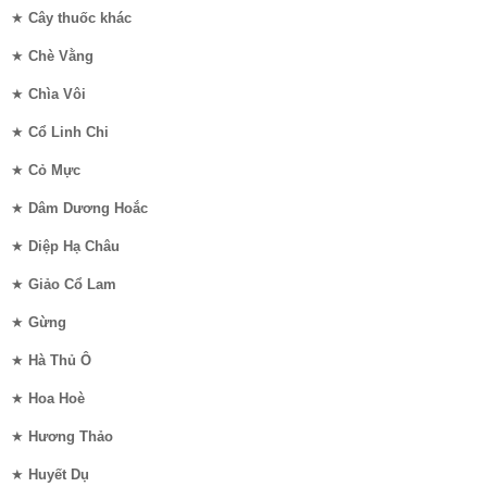
★
Cây thuốc khác
★
Chè Vằng
★
Chìa Vôi
★
Cổ Linh Chi
★
Cỏ Mực
★
Dâm Dương Hoắc
★
Diệp Hạ Châu
★
Giảo Cổ Lam
★
Gừng
★
Hà Thủ Ô
★
Hoa Hoè
★
Hương Thảo
★
Huyết Dụ