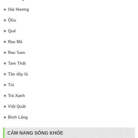
★
Oải Hương
★
Ôliu
★
Quế
★
Rau Má
★
Rau Sam
★
Tam Thất
★
Tần dày lá
★
Tỏi
★
Trà Xanh
★
Việt Quất
★
Đinh Lăng
CẨM NANG SỐNG KHỎE