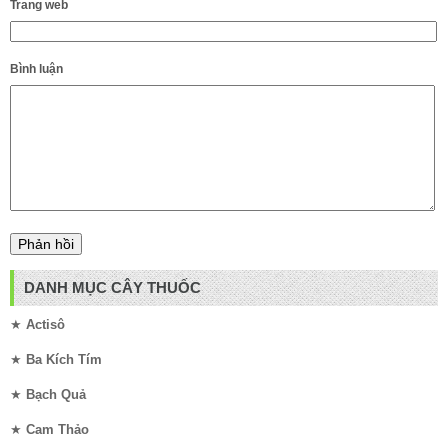
Trang web
Bình luận
DANH MỤC CÂY THUỐC
★
Actisô
★
Ba Kích Tím
★
Bạch Quả
★
Cam Thảo