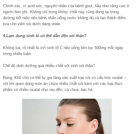
Chính xác, vì acid uric, nguyên nhân của bệnh gout, hầu như tăng cao ở
người béo phì. Không chỉ trong khớp, chất này cũng đọng lại trong
đường tiết niệu nếu bệnh nhân uống nước không đủ và tạo thành điểm
tựa cho viên sỏi dưới dạng urate.
4.Lạm dụng sinh tố có thể dẫn đến sỏi thận?
Không sai, rõ nhất là với sinh tố C nếu uống liên tục 500mg mỗi ngày
trong nhiều tuần.
Chế độ dinh dưỡng quá nhiều chất vôi sinh sỏi thận?
Đúng. Khổ chủ có thể tự gia tăng sản xuất loại sỏi có cấu trúc oxalat –
vôi khi quen dùng món ăn chứa nhiều chất vôi kèm với các loại thực
phẩm có nhiều oxalat như rau dền, cà chua, bạc hà.