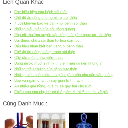
Liên Quan Khác
Các biểu hiện của bệnh sỏi thận
Chế độ ăn uống cho người bị sỏi thận
7 Lời khuyên bảo vệ bạn khỏi bệnh sỏi thận
Những biểu hiện của sỏi bàng quang
Phụ nữ thường xuyên vận động sẽ giảm nguy cơ sỏi thận
Bài thuốc chữa sỏi thận từ hoa dâm bụt
Dấu hiệu nhận biết bạn đang bị bệnh thận
Chế độ ăn uống phòng tránh sỏi thận
Cây râu mèo chữa viêm thận
Dùng nước muối sinh lý trị viêm mũi có nên không ?
Những triệu chứng của bệnh suy thận
Những biện pháp hữu ích giúp giảm cân cho dân văn phòng
Bóp và ngâm chân trị suy giãn tĩnh mạch
Ăn nhiều quả hồng, quả thị sẽ gây hại cho ruột
Chiều cao của phụ nữ có thể giảm đi tới 5 cm lúc về già
Cùng Danh Mục :