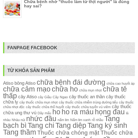
Chữa bệnh nhờ “thuốc làm từ thịt người” là đúng
hay sai?
FANPAGE FACEBOOK
TỪ KHÓA SẢN PHẨM
chữa bệnh đái đường
Atiso
bông Atiso
chữa cao huyết áp
chữa cảm mạo
chữa ho
chữa tê
chữa mụn nhọt
thấp
cây Atiso
cây thuốc an thần
cây thuốc
cây Giầu
Cây Ngao
chữa lỵ
cây thuốc chữa mụn nhọt
cây thuốc chữa nhiễm trùng đường tiểu
cây thuốc
cây thuốc
chữa nhọt độc
cây thuốc chữa thổ huyết
cây thuốc chữa tuyến vú viêm
ho
ho ra máu
họng đau
chữa ung thư vú
Dây mấu
lá
nhức đầu
Tang
nhàu
Nhàu núi
nấm lim
Nấm lim xanh
rễ nhầu
bạch bì
Tang chi
Tang diệp
Tang ký sinh
Tang thầm
Thuốc chữa chóng mặt
Thuốc chữa