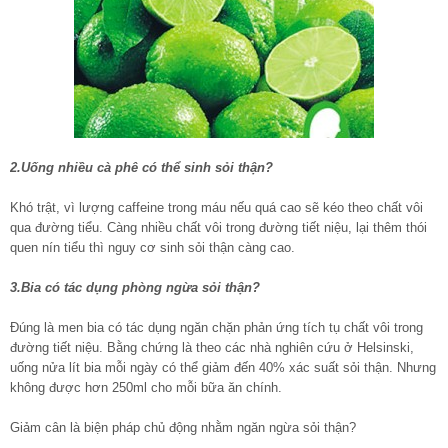
2.Uống nhiều cà phê có thể sinh sỏi thận?
Khó trật, vì lượng caffeine trong máu nếu quá cao sẽ kéo theo chất vôi
qua đường tiểu. Càng nhiều chất vôi trong đường tiết niệu, lại thêm thói
quen nín tiểu thì nguy cơ sinh sỏi thận càng cao.
3.Bia có tác dụng phòng ngừa sỏi thận?
Đúng là men bia có tác dụng ngăn chặn phản ứng tích tụ chất vôi trong
đường tiết niệu. Bằng chứng là theo các nhà nghiên cứu ở Helsinski,
uống nửa lít bia mỗi ngày có thể giảm đến 40% xác suất sỏi thận. Nhưng
không được hơn 250ml cho mỗi bữa ăn chính.
Giảm cân là biện pháp chủ động nhằm ngăn ngừa sỏi thận?