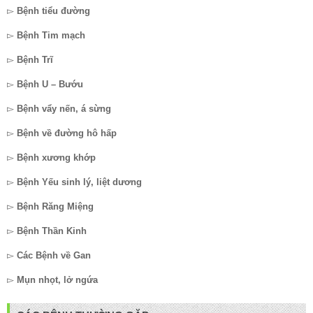
▻
Bệnh tiểu đường
▻
Bệnh Tim mạch
▻
Bệnh Trĩ
▻
Bệnh U – Bướu
▻
Bệnh vẩy nến, á sừng
▻
Bệnh về đường hô hấp
▻
Bệnh xương khớp
▻
Bệnh Yếu sinh lý, liệt dương
▻
Bệnh Răng Miệng
▻
Bệnh Thần Kinh
▻
Các Bệnh về Gan
▻
Mụn nhọt, lở ngứa