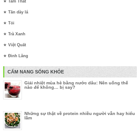
★
Tam Thất
★
Tần dày lá
★
Tỏi
★
Trà Xanh
★
Việt Quất
★
Đinh Lăng
CẨM NANG SỐNG KHỎE
Giải nhiệt mùa hè bằng nước dâu: Nên uống thế
nào để không… bị say?
Những sự thật về protein nhiều người vẫn hay hiểu
lầm