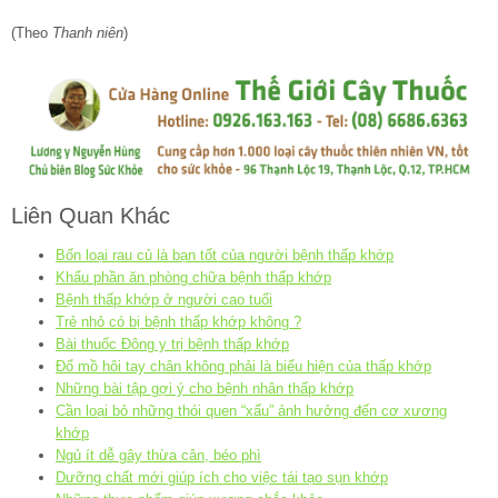
(Theo
Thanh niên
)
Liên Quan Khác
Bốn loại rau củ là bạn tốt của người bệnh thấp khớp
Khẩu phần ăn phòng chữa bệnh thấp khớp
Bệnh thấp khớp ở người cao tuổi
Trẻ nhỏ có bị bệnh thấp khớp không ?
Bài thuốc Đông y trị bệnh thấp khớp
Đổ mồ hôi tay chân không phải là biểu hiện của thấp khớp
Những bài tập gợi ý cho bệnh nhân thấp khớp
Cần loại bỏ những thói quen “xấu” ảnh hưởng đến cơ xương
khớp
Ngủ ít dễ gây thừa cân, béo phì
Dưỡng chất mới giúp ích cho việc tái tạo sụn khớp