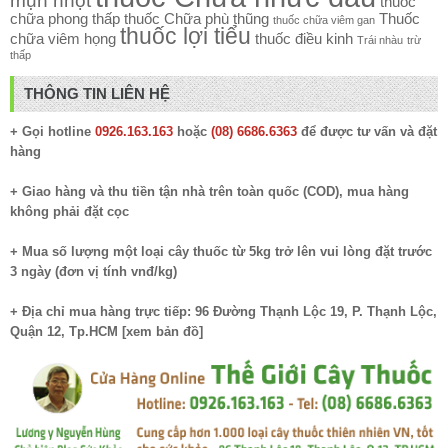
mụn nhọt
thuốc
chữa phong thấp
thuốc Chữa phù thũng
Thuốc
thuốc chữa viêm gan
thuốc lợi tiểu
chữa viêm họng
thuốc điều kinh
Trái nhàu
trừ
thấp
THÔNG TIN LIÊN HỆ
+ Gọi hotline
0926.163.163
hoặc
(08) 6686.6363
để được tư vấn và đặt
hàng
+ Giao hàng và thu tiền tận nhà trên toàn quốc (COD), mua hàng
không phải đặt cọc
+ Mua số lượng một loại cây thuốc từ 5kg trở lên vui lòng đặt trước
3 ngày (đơn vị tính vnđ/kg)
+ Địa chỉ mua hàng trực tiếp: 96 Đường Thạnh Lộc 19, P. Thạnh Lộc,
Quận 12, Tp.HCM [
xem bản đồ
]