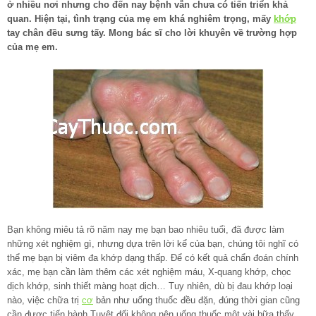
ở nhiều nơi nhưng cho đến nay bệnh vẫn chưa có tiến triển khả
quan. Hiện tại, tình trạng của mẹ em khá nghiêm trọng, mấy
khớp
tay chân đều sưng tấy. Mong bác sĩ cho lời khuyên về trường hợp
của mẹ em.
Bạn không miêu tả rõ năm nay mẹ bạn bao nhiêu tuổi, đã được làm
những xét nghiệm gì, nhưng dựa trên lời kể của bạn, chúng tôi nghĩ có
thể mẹ bạn bị viêm đa khớp dạng thấp. Để có kết quả chẩn đoán chính
xác, mẹ bạn cần làm thêm các xét nghiệm máu, X-quang khớp, chọc
dịch khớp, sinh thiết màng hoạt dịch… Tuy nhiên, dù bị đau khớp loại
nào, việc chữa trị
cơ
bản như uống thuốc đều đặn, đúng thời gian cũng
cần được tiến hành Tuyệt đối không nên uống thuốc một vài bữa thấy