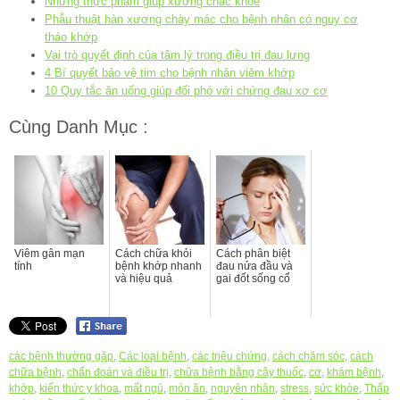
Những thực phẩm giúp xương chắc khỏe
Phẫu thuật hàn xương chày mác cho bệnh nhân có nguy cơ
tháo khớp
Vai trò quyết định của tâm lý trong điều trị đau lưng
4 Bí quyết bảo vệ tim cho bệnh nhân viêm khớp
10 Quy tắc ăn uống giúp đối phó với chứng đau xơ cơ
Cùng Danh Mục :
Viêm gân mạn
Cách chữa khỏi
Cách phân biệt
tính
bệnh khớp nhanh
đau nửa đầu và
và hiệu quả
gai đốt sống cổ
các bệnh thường gặp
,
Các loại bệnh
,
các triệu chứng
,
cách chăm sóc
,
cách
chữa bệnh
,
chẩn đoán và điều trị
,
chữa bệnh bằng cây thuốc
,
cơ
,
khám bệnh
,
khớp
,
kiến thức y khoa
,
mất ngủ
,
món ăn
,
nguyên nhân
,
stress
,
sức khỏe
,
Thấp