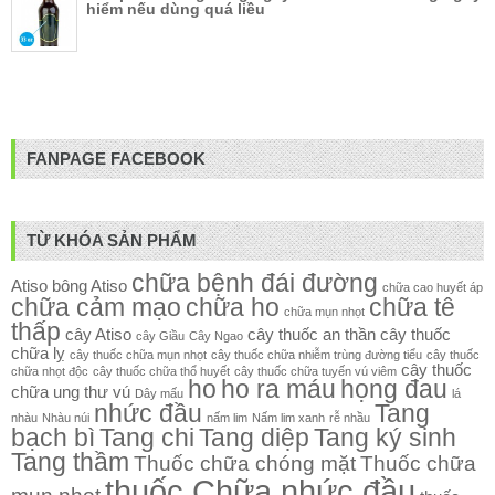
hiểm nếu dùng quá liều
FANPAGE FACEBOOK
TỪ KHÓA SẢN PHẨM
chữa bệnh đái đường
Atiso
bông Atiso
chữa cao huyết áp
chữa cảm mạo
chữa ho
chữa tê
chữa mụn nhọt
thấp
cây Atiso
cây thuốc an thần
cây thuốc
cây Giầu
Cây Ngao
chữa lỵ
cây thuốc chữa mụn nhọt
cây thuốc chữa nhiễm trùng đường tiểu
cây thuốc
cây thuốc
chữa nhọt độc
cây thuốc chữa thổ huyết
cây thuốc chữa tuyến vú viêm
ho
ho ra máu
họng đau
chữa ung thư vú
Dây mấu
lá
nhức đầu
Tang
nhàu
Nhàu núi
nấm lim
Nấm lim xanh
rễ nhầu
bạch bì
Tang chi
Tang diệp
Tang ký sinh
Tang thầm
Thuốc chữa chóng mặt
Thuốc chữa
thuốc Chữa nhức đầu