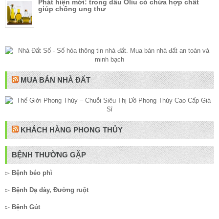
Phát hiện mới: trong dầu Oliu có chứa hợp chất
giúp chống ung thư
MUA BÁN NHÀ ĐẤT
KHÁCH HÀNG PHONG THỦY
BỆNH THƯỜNG GẶP
▻
Bệnh béo phì
▻
Bệnh Dạ dày, Đường ruột
▻
Bệnh Gút