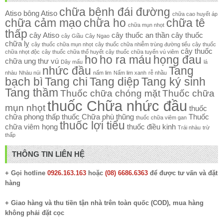
chữa bệnh đái đường
Atiso
bông Atiso
chữa cao huyết áp
chữa cảm mạo
chữa ho
chữa tê
chữa mụn nhọt
thấp
cây Atiso
cây thuốc an thần
cây thuốc
cây Giầu
Cây Ngao
chữa lỵ
cây thuốc chữa mụn nhọt
cây thuốc chữa nhiễm trùng đường tiểu
cây thuốc
cây thuốc
chữa nhọt độc
cây thuốc chữa thổ huyết
cây thuốc chữa tuyến vú viêm
ho
ho ra máu
họng đau
chữa ung thư vú
Dây mấu
lá
nhức đầu
Tang
nhàu
Nhàu núi
nấm lim
Nấm lim xanh
rễ nhầu
bạch bì
Tang chi
Tang diệp
Tang ký sinh
Tang thầm
Thuốc chữa chóng mặt
Thuốc chữa
thuốc Chữa nhức đầu
mụn nhọt
thuốc
chữa phong thấp
thuốc Chữa phù thũng
Thuốc
thuốc chữa viêm gan
thuốc lợi tiểu
chữa viêm họng
thuốc điều kinh
Trái nhàu
trừ
thấp
THÔNG TIN LIÊN HỆ
+ Gọi hotline
0926.163.163
hoặc
(08) 6686.6363
để được tư vấn và đặt
hàng
+ Giao hàng và thu tiền tận nhà trên toàn quốc (COD), mua hàng
không phải đặt cọc