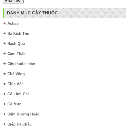
DANH MỤC CÂY THUỐC
★
Actisô
★
Ba Kích Tím
★
Bạch Quả
★
Cam Thảo
★
Cây thuốc khác
★
Chè Vằng
★
Chìa Vôi
★
Cổ Linh Chi
★
Cỏ Mực
★
Dâm Dương Hoắc
★
Diệp Hạ Châu