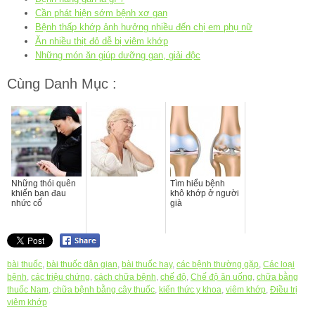
Cần phát hiện sớm bệnh xơ gan
Bệnh thấp khớp ảnh hưởng nhiều đến chị em phụ nữ
Ăn nhiều thịt đỏ dễ bị viêm khớp
Những món ăn giúp dưỡng gan, giải độc
Cùng Danh Mục :
Những thói quên
Tìm hiểu bệnh
khiến bạn đau
khô khớp ở người
nhức cổ
già
bài thuốc
,
bài thuốc dân gian
,
bài thuốc hay
,
các bệnh thường gặp
,
Các loại
bệnh
,
các triệu chứng
,
cách chữa bệnh
,
chế độ
,
Chế độ ăn uống
,
chữa bằng
thuốc Nam
,
chữa bệnh bằng cây thuốc
,
kiến thức y khoa
,
viêm khớp
,
Điều trị
viêm khớp