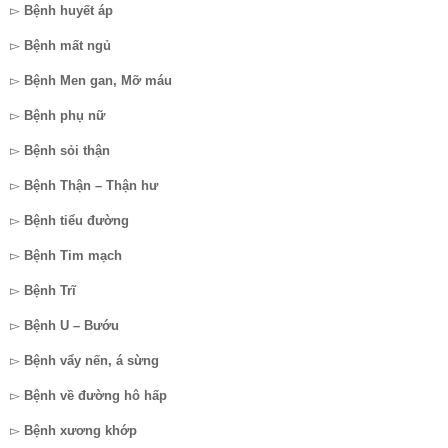
▻
Bệnh huyết áp
▻
Bệnh mất ngủ
▻
Bệnh Men gan, Mỡ máu
▻
Bệnh phụ nữ
▻
Bệnh sỏi thận
▻
Bệnh Thận – Thận hư
▻
Bệnh tiểu đường
▻
Bệnh Tim mạch
▻
Bệnh Trĩ
▻
Bệnh U – Bướu
▻
Bệnh vẩy nến, á sừng
▻
Bệnh về đường hô hấp
▻
Bệnh xương khớp