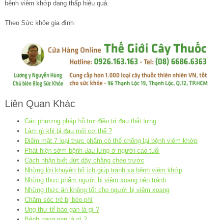
bệnh viêm khớp dạng thấp hiệu quả.
Theo Sức khỏe gia đình
Liên Quan Khác
Các phương pháp hỗ trợ điều trị đau thắt lưng
Làm gì khi bị đau mỏi cơ thể ?
Điểm mặt 7 loại thực phẩm có thể chống lại bệnh viêm khớp
Phát hiện sớm bệnh đau lưng ở người cao tuổi
Cách nhận biết đứt dây chằng chéo trước
Những lời khuyên bổ ích giúp tránh xa bệnh viêm khớp
Những thực phẩm người bị viêm xoang nên tránh
Những thức ăn không tốt cho người bị viêm xoang
Chăm sóc trẻ bị béo phì
Ung thư tế bào gan là gì ?
Bệnh nang gan là gì ?