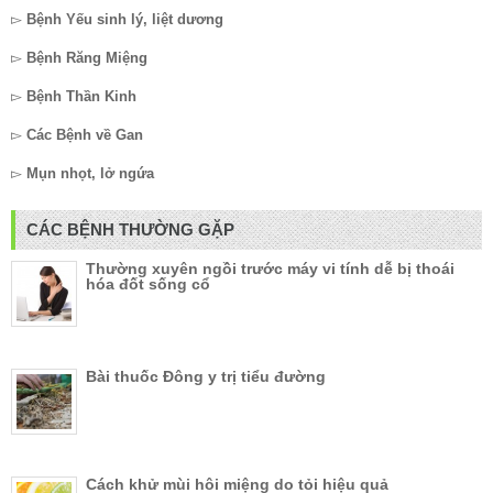
▻
Bệnh Yếu sinh lý, liệt dương
▻
Bệnh Răng Miệng
▻
Bệnh Thần Kinh
▻
Các Bệnh về Gan
▻
Mụn nhọt, lở ngứa
CÁC BỆNH THƯỜNG GẶP
Thường xuyên ngồi trước máy vi tính dễ bị thoái
hóa đốt sống cổ
Bài thuốc Đông y trị tiểu đường
Cách khử mùi hôi miệng do tỏi hiệu quả