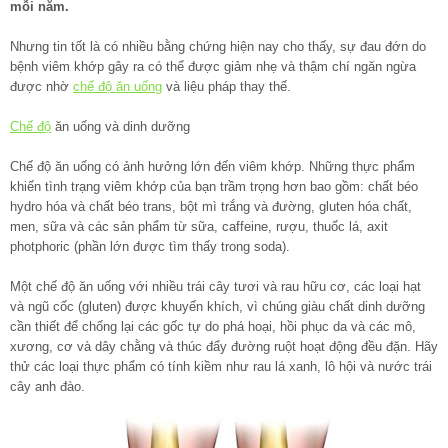
mỗi năm.
Nhưng tin tốt là có nhiều bằng chứng hiện nay cho thấy, sự đau đớn do
bệnh viêm khớp gây ra có thể được giảm nhẹ và thậm chí ngăn ngừa
được nhờ
chế độ ăn uống
và liệu pháp thay thế.
Chế độ
ăn uống và dinh dưỡng
Chế độ ăn uống có ảnh hưởng lớn đến viêm khớp. Những thực phẩm
khiến tình trạng viêm khớp của bạn trầm trọng hơn bao gồm: chất béo
hydro hóa và chất béo trans, bột mì trắng và đường, gluten hóa chất,
men, sữa và các sản phẩm từ sữa, caffeine, rượu, thuốc lá, axit
photphoric (phần lớn được tìm thấy trong soda).
Một chế độ ăn uống với nhiều trái cây tươi và rau hữu cơ, các loại hạt
và ngũ cốc (gluten) được khuyến khích, vì chúng giàu chất dinh dưỡng
cần thiết để chống lại các gốc tự do phá hoại, hồi phục da và các mô,
xương, cơ và dây chằng và thúc đẩy đường ruột hoạt động đều đặn. Hãy
thử các loại thực phẩm có tính kiềm như rau lá xanh, lô hội và nước trái
cây anh đào.