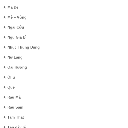
★
Mã Đề
★
Mè – Vừng
★
Ngải Cứu
★
Ngũ Gia Bì
★
Nhục Thung Dung
★
Nữ Lang
★
Oải Hương
★
Ôliu
★
Quế
★
Rau Má
★
Rau Sam
★
Tam Thất
★
Tần dày lá