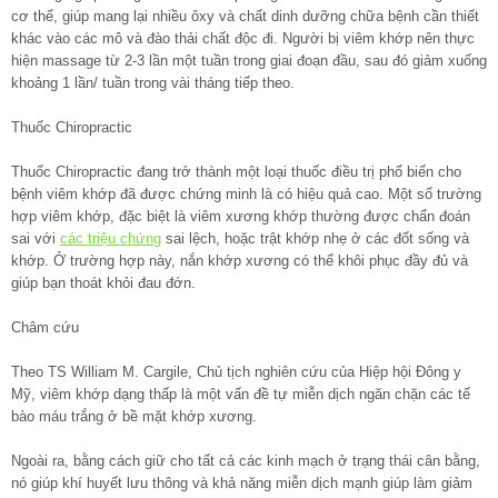
cơ thể, giúp mang lại nhiều ôxy và chất dinh dưỡng chữa bệnh cần thiết
khác vào các mô và đào thải chất độc đi. Người bị viêm khớp nên thực
hiện massage từ 2-3 lần một tuần trong giai đoạn đầu, sau đó giảm xuống
khoảng 1 lần/ tuần trong vài tháng tiếp theo.
Thuốc Chiropractic
Thuốc Chiropractic đang trở thành một loại thuốc điều trị phổ biến cho
bệnh viêm khớp đã được chứng minh là có hiệu quả cao. Một số trường
hợp viêm khớp, đặc biệt là viêm xương khớp thường được chẩn đoán
sai với
các triệu chứng
sai lệch, hoặc trật khớp nhẹ ở các đốt sống và
khớp. Ở trường hợp này, nắn khớp xương có thể khôi phục đầy đủ và
giúp bạn thoát khỏi đau đớn.
Châm cứu
Theo TS William M. Cargile, Chủ tịch nghiên cứu của Hiệp hội Đông y
Mỹ, viêm khớp dạng thấp là một vấn đề tự miễn dịch ngăn chặn các tế
bào máu trắng ở bề mặt khớp xương.
Ngoài ra, bằng cách giữ cho tất cả các kinh mạch ở trạng thái cân bằng,
nó giúp khí huyết lưu thông và khả năng miễn dịch mạnh giúp làm giảm