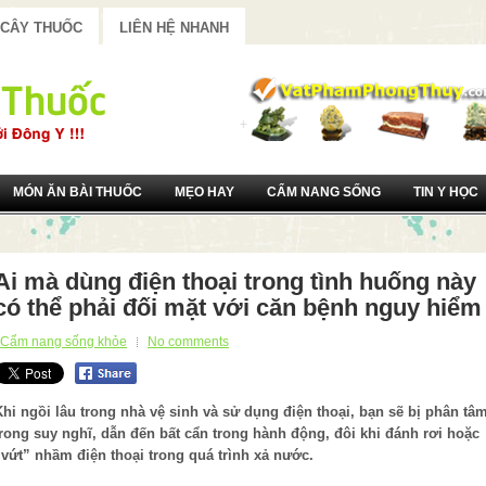
 CÂY THUỐC
LIÊN HỆ NHANH
MÓN ĂN BÀI THUỐC
MẸO HAY
CẨM NANG SỐNG
TIN Y HỌC
Ai mà dùng điện thoại trong tình huống này
có thể phải đối mặt với căn bệnh nguy hiểm
Cẩm nang sống khỏe
No comments
Khi ngồi lâu trong nhà vệ sinh và sử dụng điện thoại, bạn sẽ bị phân tâ
trong suy nghĩ, dẫn đến bất cẩn trong hành động, đôi khi đánh rơi hoặc
“vứt” nhầm điện thoại trong quá trình xả nước.