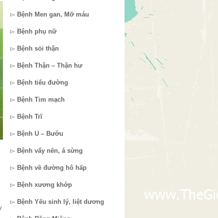
▻
Bệnh Men gan, Mỡ máu
▻
Bệnh phụ nữ
▻
Bệnh sỏi thận
▻
Bệnh Thận – Thận hư
▻
Bệnh tiểu đường
▻
Bệnh Tim mạch
▻
Bệnh Trĩ
▻
Bệnh U – Bướu
▻
Bệnh vẩy nến, á sừng
▻
Bệnh về đường hô hấp
▻
Bệnh xương khớp
▻
Bệnh Yếu sinh lý, liệt dương
y