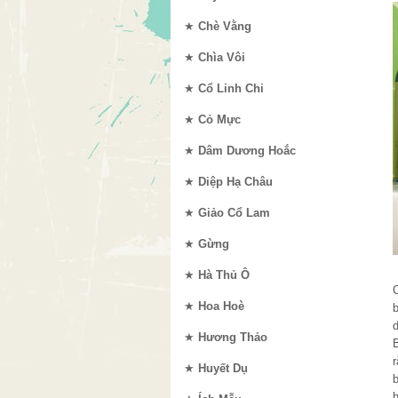
★
Chè Vằng
★
Chìa Vôi
★
Cổ Linh Chi
★
Cỏ Mực
★
Dâm Dương Hoắc
★
Diệp Hạ Châu
★
Giảo Cổ Lam
★
Gừng
★
Hà Thủ Ô
★
Hoa Hoè
b
d
★
Hương Thảo
B
r
★
Huyết Dụ
b