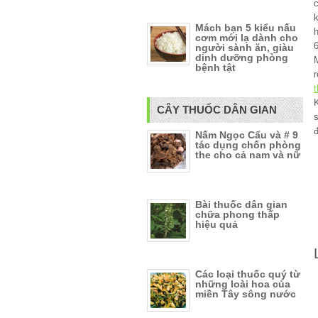
Mách bạn 5 kiểu nấu
h
cơm mới lạ dành cho
6
người sành ăn, giàu
dinh dưỡng phòng
M
bệnh tật
t
K
CÂY THUỐC DÂN GIAN
s
đ
Nấm Ngọc Cẩu và # 9
tác dụng chốn phòng
the cho cả nam và nữ
Bài thuốc dân gian
chữa phong thấp
hiệu quả
Các loại thuốc quý từ
những loài hoa của
miền Tây sông nước