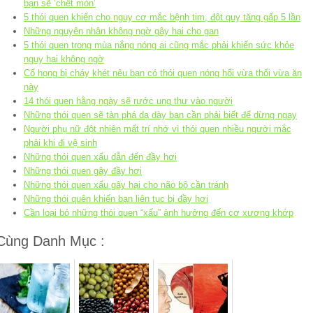
bạn sẽ ‘chết mòn’
5 thói quen khiến cho nguy cơ mắc bệnh tim, đột quỵ tăng gấp 5 lần
Những nguyên nhân không ngờ gây hại cho gan
5 thói quen trong mùa nắng nóng ai cũng mắc phải khiến sức khỏe
nguy hại không ngờ
Cổ họng bị cháy khét nêu bạn có thói quen nóng hổi vừa thổi vừa ăn
này
14 thói quen hằng ngày sẽ rước ung thư vào người
Những thói quen sẽ tàn phá dạ dày bạn cần phải biết để dừng ngay
Người phụ nữ đột nhiên mất trí nhớ vì thói quen nhiều người mắc
phải khi đi vệ sinh
Những thói quen xấu dẫn đến đầy hơi
Những thói quen gây đầy hơi
Những thói quen xấu gây hại cho não bộ cần tránh
Những thói quên khiến bạn liên tục bị đầy hơi
Cần loại bỏ những thói quen “xấu” ảnh hưởng đến cơ xương khớp
Cùng Danh Mục :