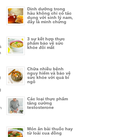
Dinh dưỡng trong
hàu không chỉ có tác
dụng với sinh lý nam,
đây là minh chứng
3 sự kết hợp thực
phẩm bảo vệ sức
à
khỏe đôi mắt
n
Chữa nhiều bệnh
nguy hiểm và bảo vệ
sức khỏe với quả bí
g
ngô
g
Các loại thực phẩm
tăng cường
testosterone
h
Món ăn bài thuốc hay
từ loài cua đồng