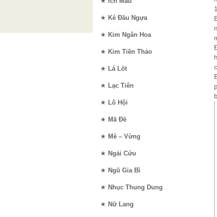
★
Ích Mẫu
1
★
Ké Đầu Ngựa
B
★
Kim Ngân Hoa
m
Đ
★
Kim Tiền Thảo
h
c
★
Lá Lốt
B
★
Lạc Tiên
p
★
Lô Hội
★
Mã Đề
★
Mè – Vừng
★
Ngải Cứu
★
Ngũ Gia Bì
★
Nhục Thung Dung
★
Nữ Lang