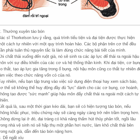
2. Thường xuyên táo bón
ác sĩ Thorkelson lưu ý rằng, quá trình tiểu tiện và đại tiện được thực hiện
một cách tự nhiên với một quy trình hoàn hảo. Các bộ phận trên cơ thể đều
ần phải tuân thủ nguyên tắc là làm đúng chức năng bài tiết của mình.
hi chất thải xuống đến ruột già, nó sẽ sinh ra các áp lực để thải ra ngoài hậu
ôn với sự điều khiển của các cơ và hệ thống thần kinh. Khi đại tiện, cơ bụn
o thắt, tạo áp lực gia tăng trong ổ bụng, nội hậu môn cũng co thắt tự nhiên đ
làm việc theo chức năng vốn có của nó.
Tuy nhiên, nếu bạn tập trung vào việc sử dụng điện thoại hay xem sách báo,
cơ thể sẽ không thể huy động đầy đủ “lực” dành cho các cơ bụng, cơ hoành,
không tạo được “sức mạnh” giúp hậu môn đẩy chất thải ra ngoài một cách tự
hiên.
ết quả là, sau một thời gian kéo dài, bạn sẽ có hiện tượng táo bón, nếu
không khắc phục, triệu chứng này sẽ càng ngày càng trở nên trầm trọng hơn.
hông dừng lại ở đó, đại tràng có khả năng thấm hút thủy phân tốt, ngồi lâu
trong nhà vệ sinh nó sẽ hấp thụ một phần hơi nước, làm khô chất thải bên
rong ruột già, dẫn đến táo bón nặng hơn.
. Dễ ngất xỉu