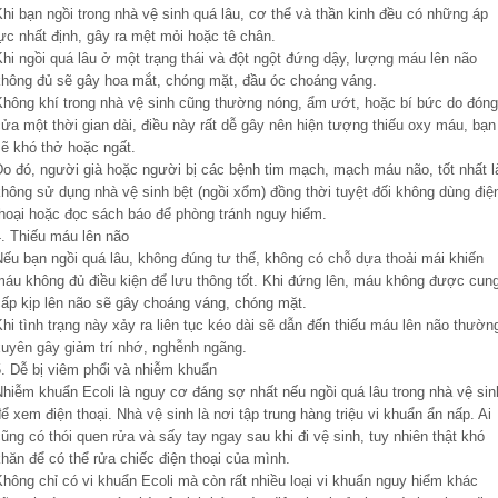
hi bạn ngồi trong nhà vệ sinh quá lâu, cơ thể và thần kinh đều có những áp
ực nhất định, gây ra mệt mỏi hoặc tê chân.
hi ngồi quá lâu ở một trạng thái và đột ngột đứng dậy, lượng máu lên não
không đủ sẽ gây hoa mắt, chóng mặt, đầu óc choáng váng.
Không khí trong nhà vệ sinh cũng thường nóng, ẩm ướt, hoặc bí bức do đóng
ửa một thời gian dài, điều này rất dễ gây nên hiện tượng thiếu oxy máu, bạn
sẽ khó thở hoặc ngất.
Do đó, người già hoặc người bị các bệnh tim mạch, mạch máu não, tốt nhất l
không sử dụng nhà vệ sinh bệt (ngồi xổm) đồng thời tuyệt đối không dùng điệ
thoại hoặc đọc sách báo để phòng tránh nguy hiểm.
4. Thiếu máu lên não
Nếu bạn ngồi quá lâu, không đúng tư thế, không có chỗ dựa thoải mái khiến
máu không đủ điều kiện để lưu thông tốt. Khi đứng lên, máu không được cun
cấp kịp lên não sẽ gây choáng váng, chóng mặt.
hi tình trạng này xảy ra liên tục kéo dài sẽ dẫn đến thiếu máu lên não thườn
xuyên gây giảm trí nhớ, nghễnh ngãng.
5. Dễ bị viêm phổi và nhiễm khuẩn
Nhiễm khuẩn Ecoli là nguy cơ đáng sợ nhất nếu ngồi quá lâu trong nhà vệ sin
ể xem điện thoại. Nhà vệ sinh là nơi tập trung hàng triệu vi khuẩn ẩn nấp. Ai
ũng có thói quen rửa và sấy tay ngay sau khi đi vệ sinh, tuy nhiên thật khó
hăn để có thể rửa chiếc điện thoại của mình.
hông chỉ có vi khuẩn Ecoli mà còn rất nhiều loại vi khuẩn nguy hiểm khác