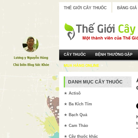
THẾ GIỚI CÂY THUỐC
BẢNG GIÁ
CÂY THUỐC
BỆNH THƯỜNG GẶP
»
MUA HÀNG ONLINE
DANH MỤC CÂY THUỐC
★
Actisô
★
Ba Kích Tím
★
Bạch Quả
★
Cam Thảo
★
Cây thuốc khác