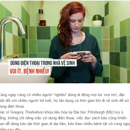
Càng ngày càng có nhiều người “nghiện” dùng di động mọi lúc mọi nơi, đặc
iệt đối với nhiều người trẻ tuổi, họ tận dụng cả thời gian khi đi vệ sinh để sử
ụng điện thoại.
ác sĩ Gregory Thorkelson khoa tiêu hóa tại Đại học Pittsburgh (Mỹ) lưy ý
ằng, không chỉ riêng việc sử dụng điện thoại, việc đọc sách báo cũng khiến
ạn dễ dàng kéo dài thời gian đi đại tiện, kéo theo nhiều bệnh tật vô cùng ngu
hiểm sau đây.