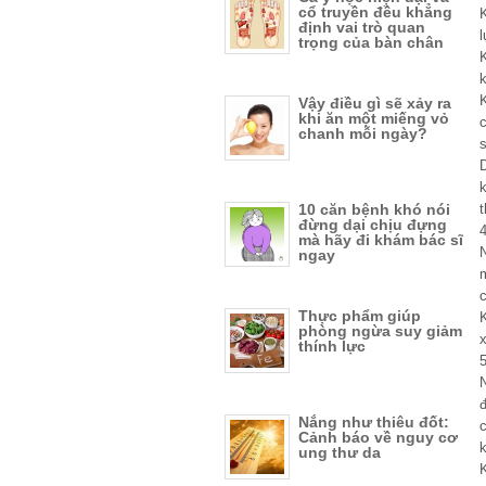
cổ truyền đều khẳng
K
định vai trò quan
l
trọng của bàn chân
K
Vậy điều gì sẽ xảy ra
khi ăn một miếng vỏ
c
chanh mỗi ngày?
10 căn bệnh khó nói
đừng dại chịu đựng
mà hãy đi khám bác sĩ
ngay
Thực phẩm giúp
K
phòng ngừa suy giảm
thính lực
đ
Nắng như thiêu đốt:
c
Cảnh báo về nguy cơ
k
ung thư da
K