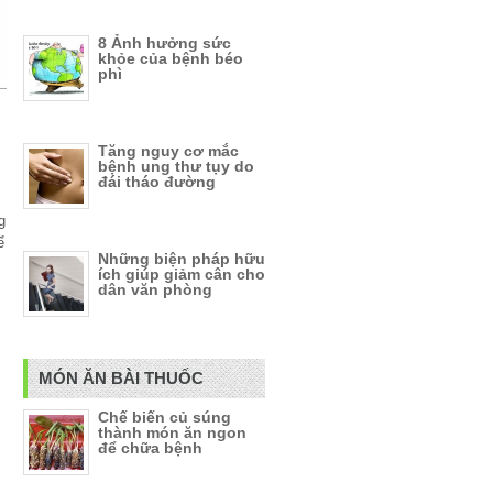
8 Ảnh hưởng sức
khỏe của bệnh béo
phì
Tăng nguy cơ mắc
bệnh ung thư tụy do
đái tháo đường
g
ể
Những biện pháp hữu
ích giúp giảm cân cho
dân văn phòng
MÓN ĂN BÀI THUỐC
Chế biến củ súng
thành món ăn ngon
để chữa bệnh