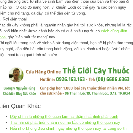
cũng thường trực từ nhà vệ sinh bám vào điện thoại của bạn và theo bạn đi
khắp nơi. Ở cấp độ nặng hơn, vi khuẩn Ecoli có thể gây ra các bệnh nguy
iểm cho nội tạng, dạ dày, có thể dẫn đến tử vong.
. Rơi điện thoại
ặc dù đây không phải là nguyên nhân gây hại tới sức khỏe, nhưng lại là rắc
rối phổ biến nhất được cảnh báo do có quá nhiều người có
cách dùng điện
hoại
gây “tiền mất tật mang” này.
hi ngồi lâu trong nhà vệ sinh và sử dụng điện thoại, bạn sẽ bị phân tâm trong
uy nghĩ, dẫn đến bất cẩn trong hành động, đôi khi đánh rơi hoặc “vứt” nhầm
iện thoại trong quá trình xả nước.
Liên Quan Khác
Đây chính là những thói quen làm hại thận nhất định phải tránh
Thai nhi sẽ phát triển chậm nếu mẹ bầu có những thói quen này
Nếu như không điều chỉnh ngay những thói quen này tại công sở thì