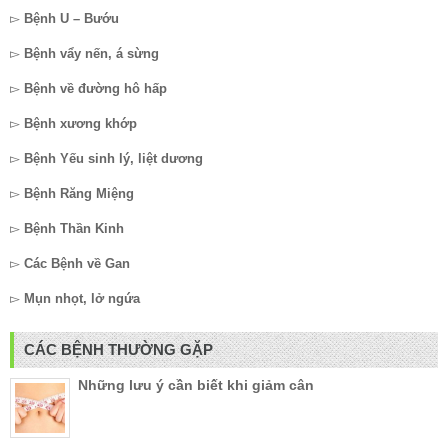
▻
Bệnh U – Bướu
▻
Bệnh vẩy nến, á sừng
▻
Bệnh về đường hô hấp
▻
Bệnh xương khớp
▻
Bệnh Yếu sinh lý, liệt dương
▻
Bệnh Răng Miệng
▻
Bệnh Thần Kinh
▻
Các Bệnh về Gan
▻
Mụn nhọt, lở ngứa
CÁC BỆNH THƯỜNG GẶP
Những lưu ý cần biết khi giảm cân