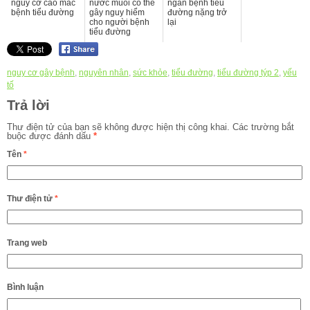
nguy cơ cao mắc
nước muối có thể
ngăn bệnh tiểu
bệnh tiểu đường
gây nguy hiểm
đường nặng trở
cho người bệnh
lại
tiểu đường
nguy cơ gây bệnh
,
nguyên nhân
,
sức khỏe
,
tiểu đường
,
tiểu đường týp 2
,
yếu
tố
Trả lời
Thư điện tử của bạn sẽ không được hiện thị công khai.
Các trường bắt
buộc được đánh dấu
*
Tên
*
Thư điện tử
*
Trang web
Bình luận