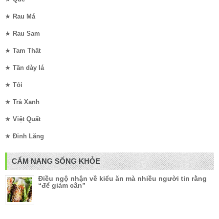
★
Rau Má
★
Rau Sam
★
Tam Thất
★
Tần dày lá
★
Tỏi
★
Trà Xanh
★
Việt Quất
★
Đinh Lăng
CẨM NANG SỐNG KHỎE
Điều ngộ nhận về kiểu ăn mà nhiều người tin rằng
“để giảm cân”