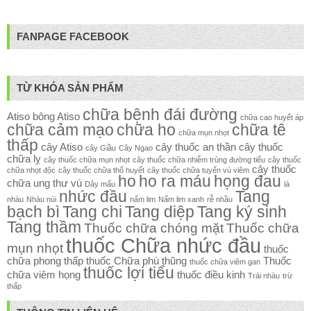
FANPAGE FACEBOOK
TỪ KHÓA SẢN PHẨM
chữa bệnh đái đường
Atiso
bông Atiso
chữa cao huyết áp
chữa cảm mạo
chữa ho
chữa tê
chữa mụn nhọt
thấp
cây Atiso
cây thuốc an thần
cây thuốc
cây Giầu
Cây Ngao
chữa lỵ
cây thuốc chữa mụn nhọt
cây thuốc chữa nhiễm trùng đường tiểu
cây thuốc
cây thuốc
chữa nhọt độc
cây thuốc chữa thổ huyết
cây thuốc chữa tuyến vú viêm
ho
ho ra máu
họng đau
chữa ung thư vú
Dây mấu
lá
nhức đầu
Tang
nhàu
Nhàu núi
nấm lim
Nấm lim xanh
rễ nhầu
bạch bì
Tang chi
Tang diệp
Tang ký sinh
Tang thầm
Thuốc chữa chóng mặt
Thuốc chữa
thuốc Chữa nhức đầu
mụn nhọt
thuốc
chữa phong thấp
thuốc Chữa phù thũng
Thuốc
thuốc chữa viêm gan
thuốc lợi tiểu
chữa viêm họng
thuốc điều kinh
Trái nhàu
trừ
thấp