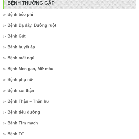
BỆNH THƯỜNG GẶP
▻
Bệnh béo phì
▻
Bệnh Dạ dày, Đường ruột
▻
Bệnh Gút
▻
Bệnh huyết áp
▻
Bệnh mất ngủ
▻
Bệnh Men gan, Mỡ máu
▻
Bệnh phụ nữ
▻
Bệnh sỏi thận
▻
Bệnh Thận – Thận hư
▻
Bệnh tiểu đường
▻
Bệnh Tim mạch
▻
Bệnh Trĩ