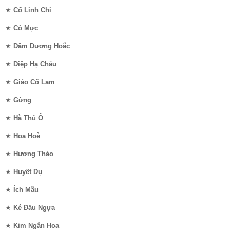
★
Cổ Linh Chi
★
Cỏ Mực
★
Dâm Dương Hoắc
★
Diệp Hạ Châu
★
Giảo Cổ Lam
★
Gừng
★
Hà Thủ Ô
★
Hoa Hoè
★
Hương Thảo
★
Huyết Dụ
★
Ích Mẫu
★
Ké Đầu Ngựa
★
Kim Ngân Hoa