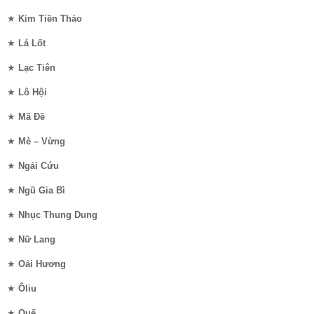
★
Kim Tiền Thảo
★
Lá Lốt
★
Lạc Tiên
★
Lô Hội
★
Mã Đề
★
Mè – Vừng
★
Ngải Cứu
★
Ngũ Gia Bì
★
Nhục Thung Dung
★
Nữ Lang
★
Oải Hương
★
Ôliu
★
Quế