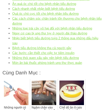
Ăn quả óc chó tốt cho bệnh nhân tiểu đường
Cách nhanh nhất nhận biết bệnh tiểu đường
Quả óc chó cực tốt cho bệnh nhân tiểu đường
Các cách chăm sóc chân tránh tổn thương cho bệnh nhân tiểu
đường
Những loại trái cây vô hại đối với bệnh nhân tiểu đường
Nguy cơ cao bị ung thư tụy ở người đái tháo đường
Nhận biết bệnh tiểu đường tuýp 2 thông qua những dấu hiệu
sau
Bệnh tiểu đường không tha cả người gầy
Các bước cần thiết cho việc tự tiêm insulin
Những thói quen xấu gây nên bệnh tiểu đường
Món ăn bài thuốc phòng tránh ung thư thực quản
Cùng Danh Mục :
Những người có
Ngâm chân vào
Chế độ ăn ít calo