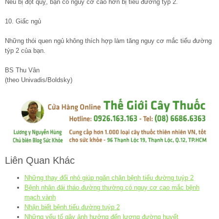
Nếu bị đột quỵ, bạn có nguy cơ cao hơn bị tiểu đường týp 2.
10. Giấc ngủ
Những thói quen ngủ không thích hợp làm tăng nguy cơ mắc tiểu đường
týp 2 của bạn.
BS Thu Vân
(theo Univadis/Boldsky)
Liên Quan Khác
Những thay đổi nhỏ giúp ngăn chặn bệnh tiểu đường tuýp 2
Bệnh nhân đái tháo đường thường có nguy cơ cao mắc bệnh
mạch vành
Nhận biết bệnh tiểu đường tuýp 2
Những yếu tố gây ảnh hưởng đến lượng đường huyết