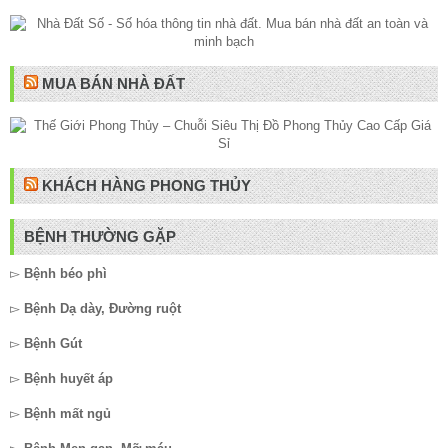
MUA BÁN NHÀ ĐẤT
KHÁCH HÀNG PHONG THỦY
BỆNH THƯỜNG GẶP
▻
Bệnh béo phì
▻
Bệnh Dạ dày, Đường ruột
▻
Bệnh Gút
▻
Bệnh huyết áp
▻
Bệnh mất ngủ