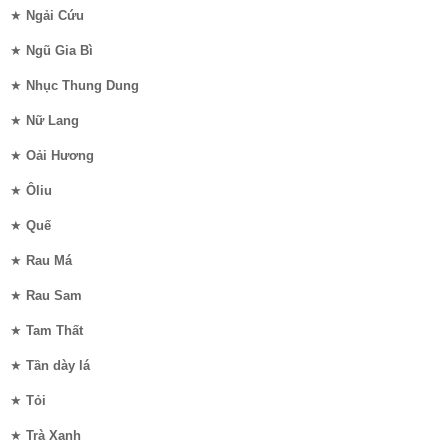
★
Ngải Cứu
★
Ngũ Gia Bì
★
Nhục Thung Dung
★
Nữ Lang
★
Oải Hương
★
Ôliu
★
Quế
★
Rau Má
★
Rau Sam
★
Tam Thất
★
Tần dày lá
★
Tỏi
★
Trà Xanh