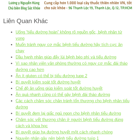
Liên Quan Khác
Uống “tiểu đường hoàn” không rõ nguồn gốc, bệnh nhân tử
vong
Muốn tránh nguy cơ mắc bệnh tiểu đường hãy tích cực ăn
chay
Dầu hạnh nhân giúp đẩy lùi bệnh béo phì và tiểu đường
Vì sao nhân viên văn phòng thường có nguy cơ mắc đái tháo
đường cao hơn
Ăn ít gluten có thể bị tiểu đường tupe 2
Bí quyết kiểm soát tốt đường huyết
Chế độ ăn uống giúp kiểm soát tốt đường huyết
Ăn quá nhanh cũng có thể gây bệnh đái tháo đường
Các cách chăm sóc chân tránh tổn thương cho bệnh nhân tiểu
đường
Bí quyết đem lại giấc ngủ ngon cho bệnh nhân tiểu đường
Chăm sóc vết thương chân ở người bệnh tiểu đường đúng
cách và khoa học
Bí quyết giúp hạ đường huyết một cách nhanh chóng
Nguyên nhân gây nên bệnh tiểu đường tuýp 1