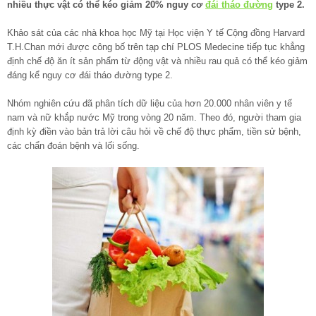
nhiều thực vật có thể kéo giảm 20% nguy cơ
đái tháo đường
type 2.
Khảo sát của các nhà khoa học Mỹ tại Học viện Y tế Cộng đồng Harvard
T.H.Chan mới được công bố trên tạp chí PLOS Medecine tiếp tục khẳng
định chế độ ăn ít sản phẩm từ động vật và nhiều rau quả có thể kéo giảm
đáng kể nguy cơ đái tháo đường type 2.
Nhóm nghiên cứu đã phân tích dữ liệu của hơn 20.000 nhân viên y tế
nam và nữ khắp nước Mỹ trong vòng 20 năm. Theo đó, người tham gia
định kỳ điền vào bản trả lời câu hỏi về chế độ thực phẩm, tiền sử bệnh,
các chẩn đoán bệnh và lối sống.