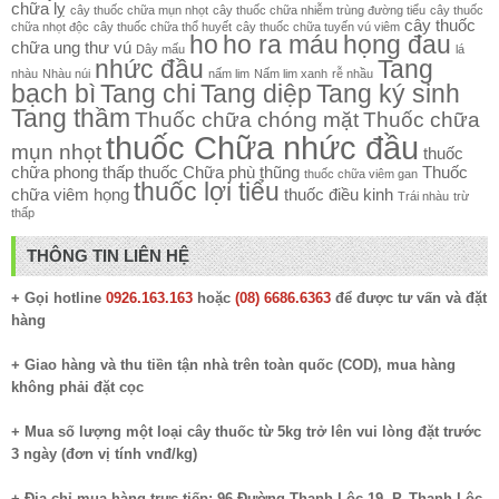
chữa lỵ
cây thuốc chữa mụn nhọt
cây thuốc chữa nhiễm trùng đường tiểu
cây thuốc
cây thuốc
chữa nhọt độc
cây thuốc chữa thổ huyết
cây thuốc chữa tuyến vú viêm
ho
ho ra máu
họng đau
chữa ung thư vú
Dây mấu
lá
nhức đầu
Tang
nhàu
Nhàu núi
nấm lim
Nấm lim xanh
rễ nhầu
bạch bì
Tang chi
Tang diệp
Tang ký sinh
Tang thầm
Thuốc chữa chóng mặt
Thuốc chữa
thuốc Chữa nhức đầu
mụn nhọt
thuốc
chữa phong thấp
thuốc Chữa phù thũng
Thuốc
thuốc chữa viêm gan
thuốc lợi tiểu
chữa viêm họng
thuốc điều kinh
Trái nhàu
trừ
thấp
THÔNG TIN LIÊN HỆ
+ Gọi hotline
0926.163.163
hoặc
(08) 6686.6363
để được tư vấn và đặt
hàng
+ Giao hàng và thu tiền tận nhà trên toàn quốc (COD), mua hàng
không phải đặt cọc
+ Mua số lượng một loại cây thuốc từ 5kg trở lên vui lòng đặt trước
3 ngày (đơn vị tính vnđ/kg)
+ Địa chỉ mua hàng trực tiếp: 96 Đường Thạnh Lộc 19, P. Thạnh Lộc,