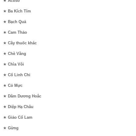
★
Actisô
★
Ba Kích Tím
★
Bạch Quả
★
Cam Thảo
★
Cây thuốc khác
★
Chè Vằng
★
Chìa Vôi
★
Cổ Linh Chi
★
Cỏ Mực
★
Dâm Dương Hoắc
★
Diệp Hạ Châu
★
Giảo Cổ Lam
★
Gừng