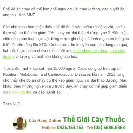
Chế độ ăn chay có thể hạn chế nguy cơ đái tháo đường, cao huyết áp,
ung thư. Ảnh MNT
Các nhà khoa học nhận thấy chế độ ăn ít sản phẩm từ động vật, nhiều
thực vật có thể kéo giảm 20% nguy cơ đái tháo đường type 2. Đặc biệt,
việc dùng các loại thực vật từng được ghi nhận là lành mạnh có thể giúp
tỉ lệ nói trên tăng lên 34%. Cụ thể hơn, họ khuyến cáo nên dùng rau quả,
hạt thô, thực phẩm chứa nhiều chất xơ,
chất chống ôxy hóa
,
chất dinh
dưỡng
vi lượng và axít béo không bão hòa.
Trước đó, một khảo sát trên 15.000 người được công bố trên tạp chí
Nutrition, Metabolism and Cardiovascular Diseases hồi năm 2013 từng
cho thấy chế độ ăn chay có thể kéo giảm nguy cơ đái tháo đường. Mặc
khác, theo những nghiên cứu trước đây, ăn chay có thể giúp giảm thiểu
nguy cơ ung thư
và cao huyết áp.
Theo NLD