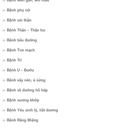
▻
Bệnh Men gan, Mỡ máu
▻
Bệnh phụ nữ
▻
Bệnh sỏi thận
▻
Bệnh Thận – Thận hư
▻
Bệnh tiểu đường
▻
Bệnh Tim mạch
▻
Bệnh Trĩ
▻
Bệnh U – Bướu
▻
Bệnh vẩy nến, á sừng
▻
Bệnh về đường hô hấp
▻
Bệnh xương khớp
▻
Bệnh Yếu sinh lý, liệt dương
▻
Bệnh Răng Miệng