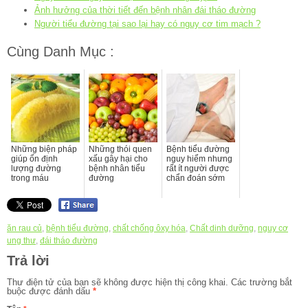
Ảnh hưởng của thời tiết đến bệnh nhân đái tháo đường
Người tiểu đường tại sao lại hay có nguy cơ tim mạch ?
Cùng Danh Mục :
Những biện pháp
Những thói quen
Bệnh tiểu đường
giúp ổn định
xấu gây hại cho
nguy hiểm nhưng
lượng đường
bệnh nhân tiểu
rất ít người được
trong máu
đường
chẩn đoán sớm
ăn rau củ
,
bệnh tiểu đường
,
chất chống ôxy hóa
,
Chất dinh dưỡng
,
nguy cơ
ung thư
,
đái tháo đường
Trả lời
Thư điện tử của bạn sẽ không được hiện thị công khai.
Các trường bắt
buộc được đánh dấu
*