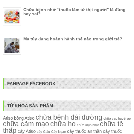
Chữa bệnh nhờ “thuốc làm từ thịt người” là đúng
hay sai?
Ma túy đang hoành hành thế nào trong giới trẻ?
FANPAGE FACEBOOK
TỪ KHÓA SẢN PHẨM
chữa bệnh đái đường
Atiso
bông Atiso
chữa cao huyết áp
chữa cảm mạo
chữa ho
chữa tê
chữa mụn nhọt
thấp
cây Atiso
cây thuốc an thần
cây thuốc
cây Giầu
Cây Ngao