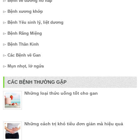
▻
Bệnh về đường hô hấp
▻
Bệnh xương khớp
▻
Bệnh Yếu sinh lý, liệt dương
▻
Bệnh Răng Miệng
▻
Bệnh Thần Kinh
▻
Các Bệnh về Gan
▻
Mụn nhọt, lở ngứa
CÁC BỆNH THƯỜNG GẶP
Những loại thức uống tốt cho gan
Những cách trị khó tiêu đơn giản mà hiệu quả