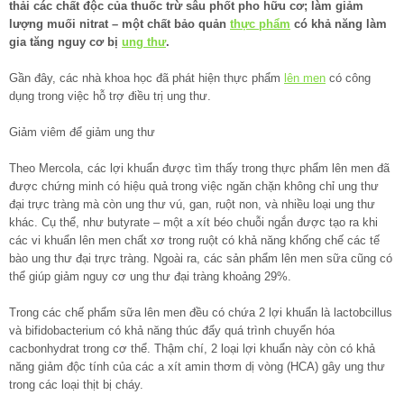
thải các chất độc của thuốc trừ sâu phốt pho hữu cơ; làm giảm
lượng muối nitrat – một chất bảo quản
thực phẩm
có khả năng làm
gia tăng nguy cơ bị
ung thư
.
Gần đây, các nhà khoa học đã phát hiện thực phẩm
lên men
có công
dụng trong việc hỗ trợ điều trị ung thư.
Giảm viêm để giảm ung thư
Theo Mercola, các lợi khuẩn được tìm thấy trong thực phẩm lên men đã
được chứng minh có hiệu quả trong việc ngăn chặn không chỉ ung thư
đại trực tràng mà còn ung thư vú, gan, ruột non, và nhiều loại ung thư
khác. Cụ thể, như butyrate – một a xít béo chuỗi ngắn được tạo ra khi
các vi khuẩn lên men chất xơ trong ruột có khả năng khống chế các tế
bào ung thư đại trực tràng. Ngoài ra, các sản phẩm lên men sữa cũng có
thể giúp giảm nguy cơ ung thư đại tràng khoảng 29%.
Trong các chế phẩm sữa lên men đều có chứa 2 lợi khuẩn là lactobcillus
và bifidobacterium có khả năng thúc đẩy quá trình chuyển hóa
cacbonhydrat trong cơ thể. Thậm chí, 2 loại lợi khuẩn này còn có khả
năng giảm độc tính của các a xít amin thơm dị vòng (HCA) gây ung thư
trong các loại thịt bị cháy.