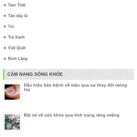
★
Tam Thất
★
Tần dày lá
★
Tỏi
★
Trà Xanh
★
Việt Quất
★
Đinh Lăng
CẨM NANG SỐNG KHỎE
Dấu hiệu báo bệnh về máu qua sự thay đổi móng
tay
Bật mí về sức khỏe qua tình trạng răng miệng