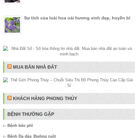
Sự tích của loài hoa oải hương xinh đẹp, huyền bí
MUA BÁN NHÀ ĐẤT
KHÁCH HÀNG PHONG THỦY
BỆNH THƯỜNG GẶP
▻
Bệnh béo phì
▻
Bệnh Dạ dày, Đường ruột