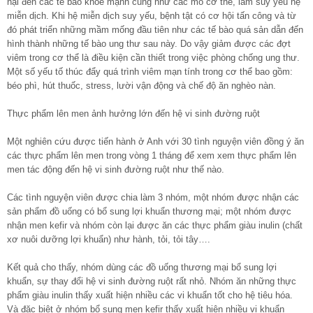
hại đến các tế bào khỏe mạnh cũng như các mô cơ thể, làm suy yếu hệ
miễn dịch. Khi hệ miễn dịch suy yếu, bệnh tật có cơ hội tấn công và từ
đó phát triển những mầm mống đầu tiên như các tế bào quá sản dẫn đến
hình thành những tế bào ung thư sau này. Do vậy giảm được các đợt
viêm trong cơ thể là điều kiện cần thiết trong việc phòng chống ung thư.
Một số yếu tố thúc đẩy quá trình viêm mạn tính trong cơ thể bao gồm:
béo phì, hút thuốc, stress, lười vận động và chế độ ăn nghèo nàn.
Thực phẩm lên men ảnh hưởng lớn đến hệ vi sinh đường ruột
Một nghiên cứu được tiến hành ở Anh với 30 tình nguyện viên đồng ý ăn
các thực phẩm lên men trong vòng 1 tháng để xem xem thực phẩm lên
men tác động đến hệ vi sinh đường ruột như thế nào.
Các tình nguyện viên được chia làm 3 nhóm, một nhóm được nhận các
sản phẩm đồ uống có bổ sung lợi khuẩn thương mại; một nhóm được
nhận men kefir và nhóm còn lại được ăn các thực phẩm giàu inulin (chất
xơ nuôi dưỡng lợi khuẩn) như hành, tỏi, tỏi tây….
Kết quả cho thấy, nhóm dùng các đồ uống thương mại bổ sung lợi
khuẩn, sự thay đổi hệ vi sinh đường ruột rất nhỏ. Nhóm ăn những thực
phẩm giàu inulin thấy xuất hiện nhiều các vi khuẩn tốt cho hệ tiêu hóa.
Và đặc biệt ở nhóm bổ sung men kefir thấy xuất hiện nhiều vi khuẩn