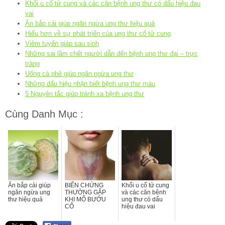
Khối u cổ tử cung và các căn bệnh ung thư có dấu hiệu đau
vai
Ăn bắp cải giúp ngăn ngừa ung thư hiệu quả
Hiểu hơn về sự phát triển của ung thư cổ tử cung
Viêm tuyến giáp sau sinh
Những sai lầm chết người dẫn đến bệnh ung thư đại – trực
tràng
Uống cà phê giúp ngăn ngừa ung thư
Những dấu hiệu nhận biết bệnh ung thư máu
5 Nguyên tắc giúp tránh xa bệnh ung thư
Cùng Danh Mục :
Ăn bắp cải giúp
BIẾN CHỨNG
Khối u cổ tử cung
ngăn ngừa ung
THƯỜNG GẶP
và các căn bệnh
thư hiệu quả
KHI MỔ BƯỚU
ung thư có dấu
CỔ
hiệu đau vai