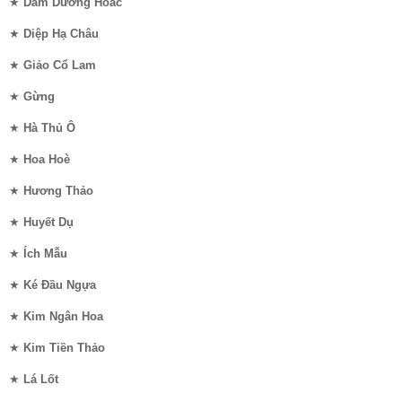
★
Dâm Dương Hoắc
★
Diệp Hạ Châu
★
Giảo Cổ Lam
★
Gừng
★
Hà Thủ Ô
★
Hoa Hoè
★
Hương Thảo
★
Huyết Dụ
★
Ích Mẫu
★
Ké Đầu Ngựa
★
Kim Ngân Hoa
★
Kim Tiền Thảo
★
Lá Lốt