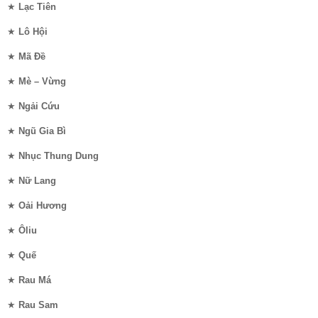
★
Lạc Tiên
★
Lô Hội
★
Mã Đề
★
Mè – Vừng
★
Ngải Cứu
★
Ngũ Gia Bì
★
Nhục Thung Dung
★
Nữ Lang
★
Oải Hương
★
Ôliu
★
Quế
★
Rau Má
★
Rau Sam