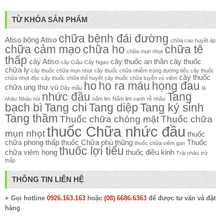
TỪ KHÓA SẢN PHẨM
chữa bệnh đái đường
Atiso
bông Atiso
chữa cao huyết áp
chữa cảm mạo
chữa ho
chữa tê
chữa mụn nhọt
thấp
cây Atiso
cây thuốc an thần
cây thuốc
cây Giầu
Cây Ngao
chữa lỵ
cây thuốc chữa mụn nhọt
cây thuốc chữa nhiễm trùng đường tiểu
cây thuốc
cây thuốc
chữa nhọt độc
cây thuốc chữa thổ huyết
cây thuốc chữa tuyến vú viêm
ho
ho ra máu
họng đau
chữa ung thư vú
Dây mấu
lá
nhức đầu
Tang
nhàu
Nhàu núi
nấm lim
Nấm lim xanh
rễ nhầu
bạch bì
Tang chi
Tang diệp
Tang ký sinh
Tang thầm
Thuốc chữa chóng mặt
Thuốc chữa
thuốc Chữa nhức đầu
mụn nhọt
thuốc
chữa phong thấp
thuốc Chữa phù thũng
Thuốc
thuốc chữa viêm gan
thuốc lợi tiểu
chữa viêm họng
thuốc điều kinh
Trái nhàu
trừ
thấp
THÔNG TIN LIÊN HỆ
+ Gọi hotline
0926.163.163
hoặc
(08) 6686.6363
để được tư vấn và đặt
hàng