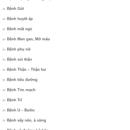
▻
Bệnh Gút
▻
Bệnh huyết áp
▻
Bệnh mất ngủ
▻
Bệnh Men gan, Mỡ máu
▻
Bệnh phụ nữ
▻
Bệnh sỏi thận
▻
Bệnh Thận – Thận hư
▻
Bệnh tiểu đường
▻
Bệnh Tim mạch
▻
Bệnh Trĩ
▻
Bệnh U – Bướu
▻
Bệnh vẩy nến, á sừng