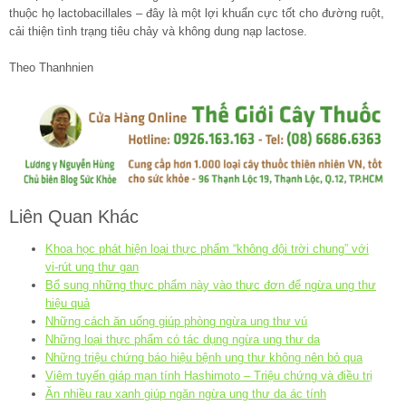
thuộc họ lactobacillales – đây là một lợi khuẩn cực tốt cho đường ruột,
cải thiện tình trạng tiêu chảy và không dung nạp lactose.
Theo Thanhnien
Liên Quan Khác
Khoa học phát hiện loại thực phẩm “không đội trời chung” với
vi-rút ung thư gan
Bổ sung những thực phẩm này vào thực đơn để ngừa ung thư
hiệu quả
Những cách ăn uống giúp phòng ngừa ung thư vú
Những loại thực phẩm có tác dụng ngừa ung thư da
Những triệu chứng báo hiệu bệnh ung thư không nên bỏ qua
Viêm tuyến giáp mạn tính Hashimoto – Triệu chứng và điều trị
Ăn nhiều rau xanh giúp ngăn ngừa ung thư da ác tính