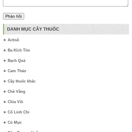
DANH MỤC CÂY THUỐC
★
Actisô
★
Ba Kích Tím
★
Bạch Quả
★
Cam Thảo
★
Cây thuốc khác
★
Chè Vằng
★
Chìa Vôi
★
Cổ Linh Chi
★
Cỏ Mực