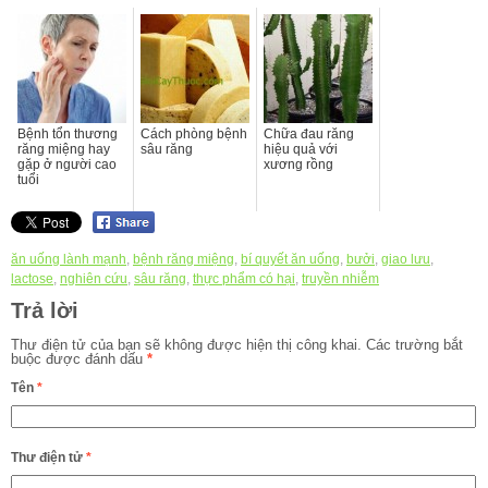
Bệnh tổn thương
Cách phòng bệnh
Chữa đau răng
răng miệng hay
sâu răng
hiệu quả với
gặp ở người cao
xương rồng
tuổi
ăn uống lành mạnh
,
bệnh răng miệng
,
bí quyết ăn uống
,
bưởi
,
giao lưu
,
lactose
,
nghiên cứu
,
sâu răng
,
thực phẩm có hại
,
truyền nhiễm
Trả lời
Thư điện tử của bạn sẽ không được hiện thị công khai.
Các trường bắt
buộc được đánh dấu
*
Tên
*
Thư điện tử
*