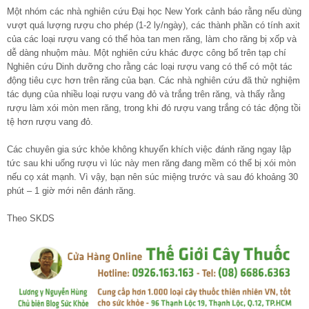
Một nhóm các nhà nghiên cứu Đại học New York cảnh báo rằng nếu dùng
vượt quá lượng rượu cho phép (1-2 ly/ngày), các thành phần có tính axit
của các loại rượu vang có thể hòa tan men răng, làm cho răng bị xốp và
dễ dàng nhuộm màu. Một nghiên cứu khác được công bố trên tạp chí
Nghiên cứu Dinh dưỡng cho rằng các loại rượu vang có thể có một tác
động tiêu cực hơn trên răng của bạn. Các nhà nghiên cứu đã thử nghiệm
tác dụng của nhiều loại rượu vang đỏ và trắng trên răng, và thấy rằng
rượu làm xói mòn men răng, trong khi đó rượu vang trắng có tác động tồi
tệ hơn rượu vang đỏ.
Các chuyên gia sức khỏe không khuyến khích việc đánh răng ngay lập
tức sau khi uống rượu vì lúc này men răng đang mềm có thể bị xói mòn
nếu cọ xát mạnh. Vì vậy, bạn nên súc miệng trước và sau đó khoảng 30
phút – 1 giờ mới nên đánh răng.
Theo SKDS