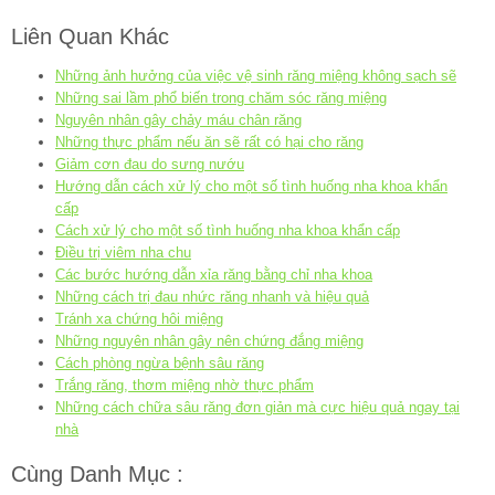
Liên Quan Khác
Những ảnh hưởng của việc vệ sinh răng miệng không sạch sẽ
Những sai lầm phổ biến trong chăm sóc răng miệng
Nguyên nhân gây chảy máu chân răng
Những thực phẩm nếu ăn sẽ rất có hại cho răng
Giảm cơn đau do sưng nướu
Hướng dẫn cách xử lý cho một số tình huống nha khoa khẩn
cấp
Cách xử lý cho một số tình huống nha khoa khẩn cấp
Điều trị viêm nha chu
Các bước hướng dẫn xỉa răng bằng chỉ nha khoa
Những cách trị đau nhức răng nhanh và hiệu quả
Tránh xa chứng hôi miệng
Những nguyên nhân gây nên chứng đắng miệng
Cách phòng ngừa bệnh sâu răng
Trắng răng, thơm miệng nhờ thực phẩm
Những cách chữa sâu răng đơn giản mà cực hiệu quả ngay tại
nhà
Cùng Danh Mục :