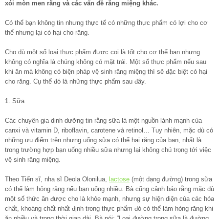
xói mòn men răng và các vấn đề răng miệng khác.
Có thể bạn không tin nhưng thực tế có những thực phẩm có lợi cho cơ
thể nhưng lại có hại cho răng.
Cho dù một số loại thực phẩm được coi là tốt cho cơ thể bạn nhưng
không có nghĩa là chúng không có mặt trái. Một số thực phẩm nếu sau
khi ăn mà không có biện pháp vệ sinh răng miệng thì sẽ đặc biệt có hại
cho răng. Cụ thể đó là những thực phẩm sau đây.
1. Sữa
Các chuyên gia dinh dưỡng tin rằng sữa là một nguồn lành mạnh của
canxi và vitamin D, riboflavin, carotene và retinol… Tuy nhiên, mặc dù có
những ưu điểm trên nhưng uống sữa có thể hại răng của bạn, nhất là
trong trường hợp bạn uống nhiều sữa nhưng lại không chú trọng tới việc
vệ sinh răng miệng.
Theo Tiến sĩ, nha sĩ Deola Olonilua,
lactose
(một dạng đường) trong sữa
có thể làm hỏng răng nếu bạn uống nhiều. Bà cũng cảnh báo rằng mặc dù
một số thức ăn được cho là khỏe mạnh, nhưng sự hiện diện của các hóa
chất, khoáng chất nhất định trong thực phẩm đó có thể làm hỏng răng khi
ăn nhiều và trong thời gian dài. Bà nói: “Loại đường trong sữa là đường