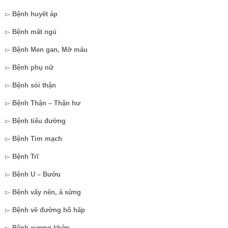
▻
Bệnh huyết áp
▻
Bệnh mất ngủ
▻
Bệnh Men gan, Mỡ máu
▻
Bệnh phụ nữ
▻
Bệnh sỏi thận
▻
Bệnh Thận – Thận hư
▻
Bệnh tiểu đường
▻
Bệnh Tim mạch
▻
Bệnh Trĩ
▻
Bệnh U – Bướu
▻
Bệnh vẩy nến, á sừng
▻
Bệnh về đường hô hấp
▻
Bệnh xương khớp