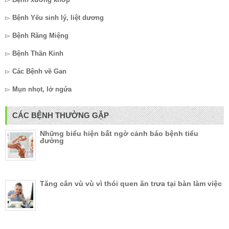
▻
Bệnh Yếu sinh lý, liệt dương
▻
Bệnh Răng Miệng
▻
Bệnh Thần Kinh
▻
Các Bệnh về Gan
▻
Mụn nhọt, lở ngứa
CÁC BỆNH THƯỜNG GẶP
Những biểu hiện bất ngờ cảnh báo bệnh tiểu
đường
Tăng cân vù vù vì thói quen ăn trưa tại bàn làm việc