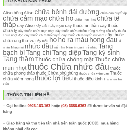
TỪ KHÓA SẢN PHẨM
chữa bệnh đái đường
Atiso
bông Atiso
chữa cao huyết áp
chữa cảm mạo
chữa ho
chữa tê
chữa mụn nhọt
thấp
cây Atiso
cây thuốc an thần
cây thuốc
cây Giầu
Cây Ngao
chữa lỵ
cây thuốc chữa mụn nhọt
cây thuốc chữa nhiễm trùng đường tiểu
cây thuốc
cây thuốc
chữa nhọt độc
cây thuốc chữa thổ huyết
cây thuốc chữa tuyến vú viêm
ho
ho ra máu
họng đau
chữa ung thư vú
Dây mấu
lá
nhức đầu
Tang
nhàu
Nhàu núi
nấm lim
Nấm lim xanh
rễ nhầu
bạch bì
Tang chi
Tang diệp
Tang ký sinh
Tang thầm
Thuốc chữa chóng mặt
Thuốc chữa
thuốc Chữa nhức đầu
mụn nhọt
thuốc
chữa phong thấp
thuốc Chữa phù thũng
Thuốc
thuốc chữa viêm gan
thuốc lợi tiểu
chữa viêm họng
thuốc điều kinh
Trái nhàu
trừ
thấp
THÔNG TIN LIÊN HỆ
+ Gọi hotline
0926.163.163
hoặc
(08) 6686.6363
để được tư vấn và đặt
hàng
+ Giao hàng và thu tiền tận nhà trên toàn quốc (COD), mua hàng
không phải đặt cọc