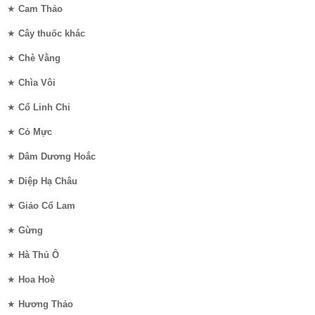
★
Cam Thảo
★
Cây thuốc khác
★
Chè Vằng
★
Chìa Vôi
★
Cổ Linh Chi
★
Cỏ Mực
★
Dâm Dương Hoắc
★
Diệp Hạ Châu
★
Giảo Cổ Lam
★
Gừng
★
Hà Thủ Ô
★
Hoa Hoè
★
Hương Thảo