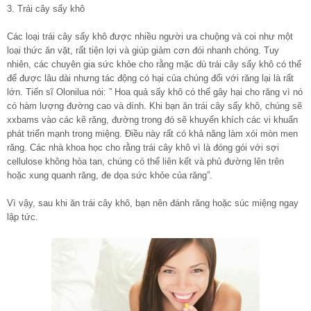
3. Trái cây sấy khô
Các loại trái cây sấy khô được nhiều người ưa chuộng và coi như một
loại thức ăn vặt, rất tiện lợi và giúp giảm cơn đói nhanh chóng. Tuy
nhiên, các chuyên gia sức khỏe cho rằng mặc dù trái cây sấy khô có thể
để được lâu dài nhưng tác động có hại của chúng đối với răng lại là rất
lớn. Tiến sĩ Olonilua nói: ” Hoa quả sấy khô có thể gây hại cho răng vì nó
có hàm lượng đường cao và dính. Khi bạn ăn trái cây sấy khô, chúng sẽ
xxbams vào các kẽ răng, đường trong đó sẽ khuyến khích các vi khuẩn
phát triển mạnh trong miệng. Điều này rất có khả năng làm xói mòn men
răng. Các nhà khoa học cho rằng trái cây khô vì là đóng gói với sợi
cellulose không hòa tan, chúng có thể liên kết và phủ đường lên trên
hoặc xung quanh răng, đe dọa sức khỏe của răng”.
Vì vậy, sau khi ăn trái cây khô, bạn nên đánh răng hoặc súc miệng ngay
lập tức.