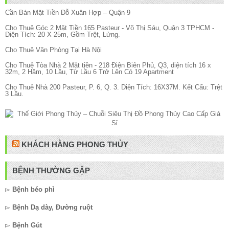
Cần Bán Mặt Tiền Đỗ Xuân Hợp – Quận 9
Cho Thuê Góc 2 Mặt Tiền 165 Pasteur - Võ Thị Sáu, Quận 3 TPHCM -
Diện Tích: 20 X 25m, Gồm Trệt, Lửng.
Cho Thuê Văn Phòng Tại Hà Nội
Cho Thuê Tòa Nhà 2 Mặt tiền - 218 Điện Biên Phủ, Q3, diện tích 16 x
32m, 2 Hầm, 10 Lầu, Từ Lầu 6 Trở Lên Có 19 Apartment
Cho Thuê Nhà 200 Pasteur, P. 6, Q. 3. Diện Tích: 16X37M. Kết Cấu: Trệt
3 Lầu.
KHÁCH HÀNG PHONG THỦY
BỆNH THƯỜNG GẶP
▻
Bệnh béo phì
▻
Bệnh Dạ dày, Đường ruột
▻
Bệnh Gút