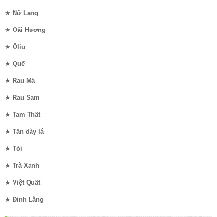
★
Nữ Lang
★
Oải Hương
★
Ôliu
★
Quế
★
Rau Má
★
Rau Sam
★
Tam Thất
★
Tần dày lá
★
Tỏi
★
Trà Xanh
★
Việt Quất
★
Đinh Lăng