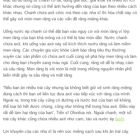
Mặc dù đồ uống từ chanh có tác dụng giải độc, giải khát và nhiều lợi ích
khác nhưng nó cũng có thể ảnh hưởng đến răng của bạn theo nhiều cách
khác nhau. Chanh chứa axit citric mà theo các nha sĩ thì hóa chất này có
thể gây xói mòn men răng và các vấn đề răng miệng khác.
Uống nước ép chanh có thể đặt bạn vào nguy cơ xói mòn răng vì lớp
men răng của bạn khá mỏng và có thể bị bào mòn dần. Nước chanh
chứa axit, khi uống vào axit này sẽ kích thích nướu răng và làm mềm
men răng. Các chuyên gia sức khỏe cảnh báo rằng tiêu thụ thường
xuyên các sản phẩm có chứa axit cuối cùng sẽ phá hủy men răng và làm
cho răng bạn chuyển sang màu ngà. Cuối cùng, răng sẽ dễ bị nhạy cảm
và sâu răng. Men răng bị xói mòn là một trong những nguyên nhân phổ
biến nhất gây ra sâu răng và mất răng.
“Nếu bạn ăn nhiều trái cây nhưng lại không biết giữ vệ sinh răng miệng
đúng cách thì bạn sẽ liên tục đưa axit vào tiếp xúc với răng của mình.
Ngoài ra, trong trái cây cũng có đường và nước bọt của bạn sẽ không
thể loại bỏ hết được chúng, cũng như không thể trung hòa axit. Điều này
rất dễ làm hại răng của bạn”, Tiến sĩ Olonilua nói. Ngoài chanh, một số
trái cây khác cũng chứa nhiều axit như cam, táo và nước ép
bưởi
.
Lời khuyên của các nha sĩ là nên súc miệng sạch sau khi ăn trái cây.