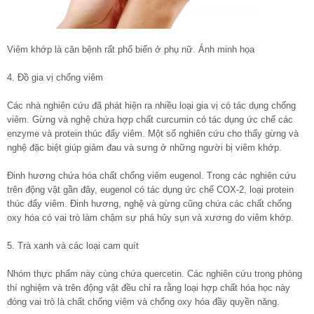
Viêm khớp là căn bệnh rất phổ biến ở phụ nữ. Ảnh minh họa
4. Đồ gia vị chống viêm
Các nhà nghiên cứu đã phát hiện ra nhiều loại gia vị có tác dụng chống
viêm. Gừng và nghệ chứa hợp chất curcumin có tác dụng ức chế các
enzyme và protein thúc đẩy viêm. Một số nghiên cứu cho thấy gừng và
nghệ đặc biệt giúp giảm đau và sưng ở những người bị viêm khớp.
Đinh hương chứa hóa chất chống viêm eugenol. Trong các nghiên cứu
trên động vật gần đây, eugenol có tác dụng ức chế COX-2, loại protein
thúc đẩy viêm. Đinh hương, nghệ và gừng cũng chứa các chất chống
oxy hóa có vai trò làm chậm sự phá hủy sụn và xương do viêm khớp.
5. Trà xanh và các loại cam quít
Nhóm thực phẩm này cùng chứa quercetin. Các nghiên cứu trong phòng
thí nghiệm và trên động vật đều chỉ ra rằng loại hợp chất hóa học này
đóng vai trò là chất chống viêm và chống oxy hóa đầy quyền năng.