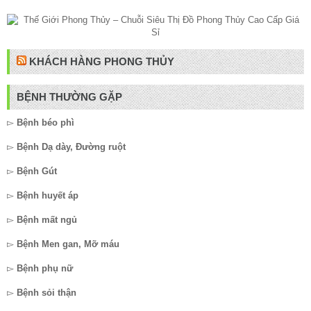
KHÁCH HÀNG PHONG THỦY
BỆNH THƯỜNG GẶP
▻
Bệnh béo phì
▻
Bệnh Dạ dày, Đường ruột
▻
Bệnh Gút
▻
Bệnh huyết áp
▻
Bệnh mất ngủ
▻
Bệnh Men gan, Mỡ máu
▻
Bệnh phụ nữ
▻
Bệnh sỏi thận