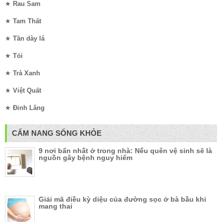
★
Rau Sam
★
Tam Thất
★
Tần dày lá
★
Tỏi
★
Trà Xanh
★
Việt Quất
★
Đinh Lăng
CẨM NANG SỐNG KHỎE
9 nơi bẩn nhất ở trong nhà: Nếu quên vệ sinh sẽ là
nguồn gây bệnh nguy hiểm
Giải mã điều kỳ diệu của đường sọc ở bà bầu khi
mang thai