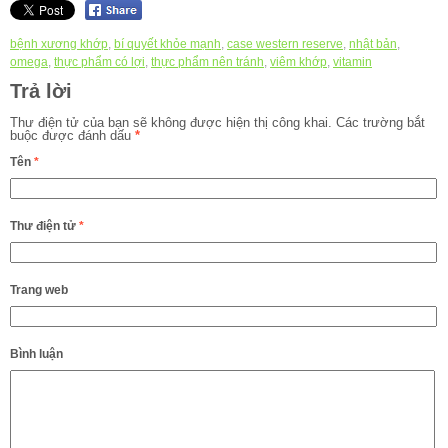
bệnh xương khớp
,
bí quyết khỏe mạnh
,
case western reserve
,
nhật bản
,
omega
,
thực phẩm có lợi
,
thực phẩm nên tránh
,
viêm khớp
,
vitamin
Trả lời
Thư điện tử của bạn sẽ không được hiện thị công khai.
Các trường bắt
buộc được đánh dấu
*
Tên
*
Thư điện tử
*
Trang web
Bình luận