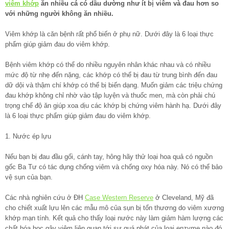
viêm khớp
ăn nhiều cá có dầu dường như ít bị viêm và đau hơn so
với những người không ăn nhiều.
Viêm khớp là căn bệnh rất phổ biến ở phụ nữ. Dưới đây là 6 loại thực
phẩm giúp giảm đau do viêm khớp.
Bệnh viêm khớp có thể do nhiều nguyên nhân khác nhau và có nhiều
mức độ từ nhẹ đến nặng, các khớp có thể bị đau từ trung bình đến đau
dữ dội và thậm chí khớp có thể bị biến dạng. Muốn giảm các triệu chứng
đau khớp không chỉ nhờ vào tập luyện và thuốc men, mà còn phải chú
trọng chế độ ăn giúp xoa dịu các khớp bị chứng viêm hành hạ. Dưới đây
là 6 loại thực phẩm giúp giảm đau do viêm khớp.
1. Nước ép lựu
Nếu bạn bị đau đầu gối, cánh tay, hông hãy thử loại hoa quả có nguồn
gốc Ba Tư có tác dụng chống viêm và chống oxy hóa này. Nó có thể bảo
vệ sụn của bạn.
Các nhà nghiên cứu ở ĐH
Case Western Reserve
ở Cleveland, Mỹ đã
cho chiết xuất lựu lên các mẫu mô của sụn bị tổn thương do viêm xương
khớp mạn tính. Kết quả cho thấy loại nước này làm giảm hàm lượng các
chất hóa học gây viêm liên quan tới sự quá phát của loại enzyme nào đó.