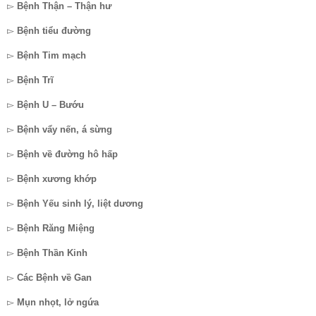
▻
Bệnh Thận – Thận hư
▻
Bệnh tiểu đường
▻
Bệnh Tim mạch
▻
Bệnh Trĩ
▻
Bệnh U – Bướu
▻
Bệnh vẩy nến, á sừng
▻
Bệnh về đường hô hấp
▻
Bệnh xương khớp
▻
Bệnh Yếu sinh lý, liệt dương
▻
Bệnh Răng Miệng
▻
Bệnh Thần Kinh
▻
Các Bệnh về Gan
▻
Mụn nhọt, lở ngứa