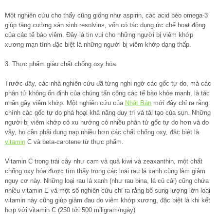
Một nghiên cứu cho thấy cũng giống như aspirin, các acid béo omega-3
giúp tăng cường sản sinh resolvins, vốn có tác dụng ức chế hoạt động
của các tế bào viêm. Đây là tin vui cho những người bị viêm khớp
xương mạn tính đặc biệt là những người bị viêm khớp dạng thấp.
3. Thực phẩm giàu chất chống oxy hóa
Trước đây, các nhà nghiên cứu đã từng nghi ngờ các gốc tự do, mà các
phân tử không ổn định của chúng tấn công các tế bào khỏe mạnh, là tác
nhân gây viêm khớp. Một nghiên cứu của
Nhật Bản
mới đây chỉ ra rằng
chính các gốc tự do phá hoại khả năng duy trì và tái tạo của sụn. Những
người bị viêm khớp có xu hướng có nhiều phân tử gốc tự do hơn và do
vậy, họ cần phải dung nạp nhiều hơn các chất chống oxy, đặc biệt là
vitamin
C và beta-carotene từ thực phẩm.
Vitamin C trong trái cây như cam và quả kiwi và zeaxanthin, một chất
chống oxy hóa được tìm thấy trong các loại rau lá xanh cũng làm giảm
nguy cơ này. Những loại rau lá xanh (như rau bina, lá củ cải) cũng chứa
nhiều vitamin E và một số nghiên cứu chỉ ra rằng bổ sung lượng lớn loại
vitamin này cũng giúp giảm đau do viêm khớp xương, đặc biệt là khi kết
hợp với vitamin C (250 tới 500 miligram/ngày)