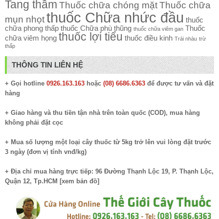
Tang thầm
Thuốc chữa chóng mặt
Thuốc chữa
thuốc Chữa nhức đầu
mụn nhọt
thuốc
chữa phong thấp
thuốc Chữa phù thũng
Thuốc
thuốc chữa viêm gan
thuốc lợi tiểu
chữa viêm họng
thuốc điều kinh
Trái nhàu
trừ
thấp
THÔNG TIN LIÊN HỆ
+ Gọi hotline
0926.163.163
hoặc
(08) 6686.6363
để được tư vấn và đặt
hàng
+ Giao hàng và thu tiền tận nhà trên toàn quốc (COD), mua hàng
không phải đặt cọc
+ Mua số lượng một loại cây thuốc từ 5kg trở lên vui lòng đặt trước
3 ngày (đơn vị tính vnđ/kg)
+ Địa chỉ mua hàng trực tiếp: 96 Đường Thạnh Lộc 19, P. Thạnh Lộc,
Quận 12, Tp.HCM [
xem bản đồ
]