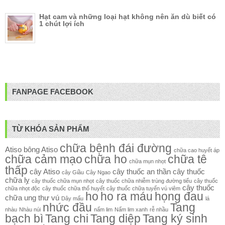
Hạt cam và những loại hạt không nên ăn dù biết có
1 chút lợi ích
FANPAGE FACEBOOK
TỪ KHÓA SẢN PHẨM
chữa bệnh đái đường
Atiso
bông Atiso
chữa cao huyết áp
chữa cảm mạo
chữa ho
chữa tê
chữa mụn nhọt
thấp
cây Atiso
cây thuốc an thần
cây thuốc
cây Giầu
Cây Ngao
chữa lỵ
cây thuốc chữa mụn nhọt
cây thuốc chữa nhiễm trùng đường tiểu
cây thuốc
cây thuốc
chữa nhọt độc
cây thuốc chữa thổ huyết
cây thuốc chữa tuyến vú viêm
ho
ho ra máu
họng đau
chữa ung thư vú
Dây mấu
lá
nhức đầu
Tang
nhàu
Nhàu núi
nấm lim
Nấm lim xanh
rễ nhầu
bạch bì
Tang chi
Tang diệp
Tang ký sinh