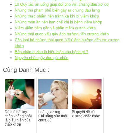
10 Quy tắc ăn uống giúp đối phó với chứng đau xơ cơ
Những thủ phạm phổ biến gây ra chứng đau lưng
Những thực phẩm nên tránh xa khi bị viêm khớp
Những món ăn nên hạn chế khi bị bệnh viêm khớp
Viêm điểm bám gân và phần mềm quanh khớp
Những thói quen xấu gây ảnh hưởng đến xương khớp
Cần loại bỏ những thói quen “xấu” ảnh hưởng đến cơ xương
khớp
Bắp chân bị đau là biểu hiện của bệnh gì ?
Nguyên nhân gây đau gót chân
Cùng Danh Mục :
Đổ mồ hôi tay
Loãng xương -
Bí quyết để có
chân không phải
Chỉ uống sửa thôi
xương chắc khỏe
là biểu hiện của
chưa đủ
thấp khớp