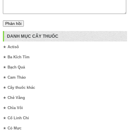
DANH MỤC CÂY THUỐC
★
Actisô
★
Ba Kích Tím
★
Bạch Quả
★
Cam Thảo
★
Cây thuốc khác
★
Chè Vằng
★
Chìa Vôi
★
Cổ Linh Chi
★
Cỏ Mực