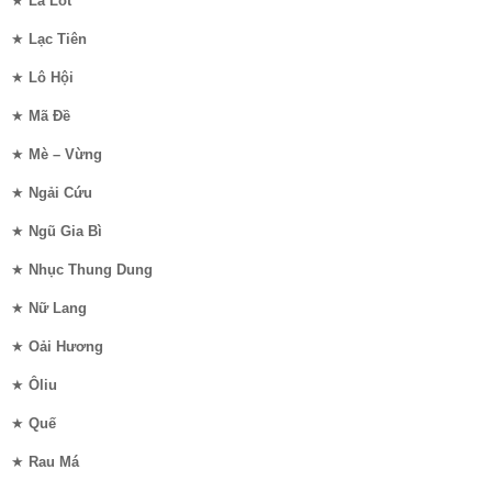
★
Lá Lốt
★
Lạc Tiên
★
Lô Hội
★
Mã Đề
★
Mè – Vừng
★
Ngải Cứu
★
Ngũ Gia Bì
★
Nhục Thung Dung
★
Nữ Lang
★
Oải Hương
★
Ôliu
★
Quế
★
Rau Má