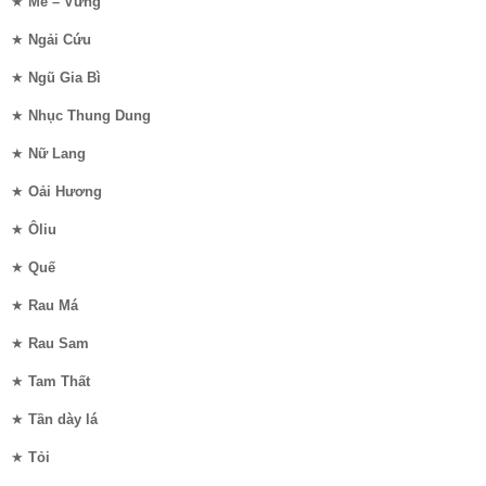
★
Mè – Vừng
★
Ngải Cứu
★
Ngũ Gia Bì
★
Nhục Thung Dung
★
Nữ Lang
★
Oải Hương
★
Ôliu
★
Quế
★
Rau Má
★
Rau Sam
★
Tam Thất
★
Tần dày lá
★
Tỏi