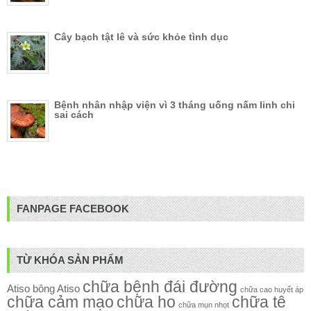
Cây bạch tật lê và sức khỏe tình dục
Bệnh nhân nhập viện vì 3 tháng uống nấm linh chi
sai cách
FANPAGE FACEBOOK
TỪ KHÓA SẢN PHẨM
chữa bệnh đái đường
Atiso
bông Atiso
chữa cao huyết áp
chữa cảm mạo
chữa ho
chữa tê
chữa mụn nhọt