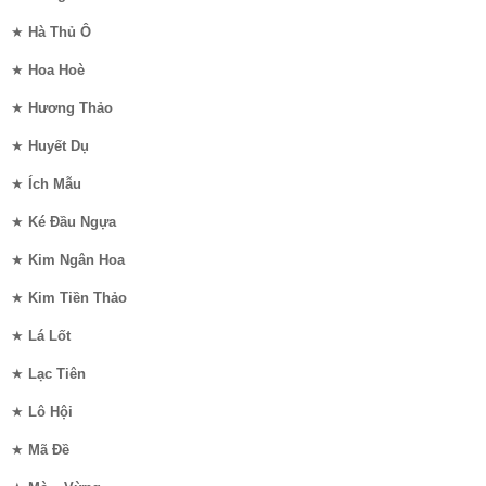
★
Hà Thủ Ô
★
Hoa Hoè
★
Hương Thảo
★
Huyết Dụ
★
Ích Mẫu
★
Ké Đầu Ngựa
★
Kim Ngân Hoa
★
Kim Tiền Thảo
★
Lá Lốt
★
Lạc Tiên
★
Lô Hội
★
Mã Đề