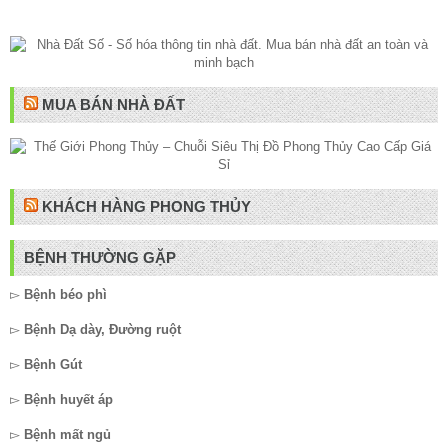
MUA BÁN NHÀ ĐẤT
KHÁCH HÀNG PHONG THỦY
BỆNH THƯỜNG GẶP
▻
Bệnh béo phì
▻
Bệnh Dạ dày, Đường ruột
▻
Bệnh Gút
▻
Bệnh huyết áp
▻
Bệnh mất ngủ