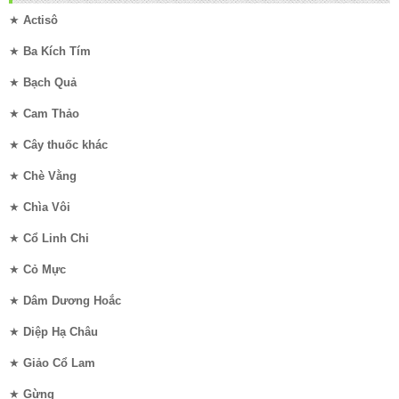
★
Actisô
★
Ba Kích Tím
★
Bạch Quả
★
Cam Thảo
★
Cây thuốc khác
★
Chè Vằng
★
Chìa Vôi
★
Cổ Linh Chi
★
Cỏ Mực
★
Dâm Dương Hoắc
★
Diệp Hạ Châu
★
Giảo Cổ Lam
★
Gừng