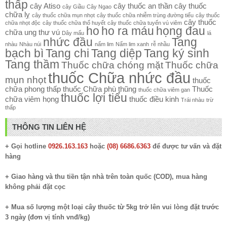
thấp
cây Atiso
cây thuốc an thần
cây thuốc
cây Giầu
Cây Ngao
chữa lỵ
cây thuốc chữa mụn nhọt
cây thuốc chữa nhiễm trùng đường tiểu
cây thuốc
cây thuốc
chữa nhọt độc
cây thuốc chữa thổ huyết
cây thuốc chữa tuyến vú viêm
ho
ho ra máu
họng đau
chữa ung thư vú
Dây mấu
lá
nhức đầu
Tang
nhàu
Nhàu núi
nấm lim
Nấm lim xanh
rễ nhầu
bạch bì
Tang chi
Tang diệp
Tang ký sinh
Tang thầm
Thuốc chữa chóng mặt
Thuốc chữa
thuốc Chữa nhức đầu
mụn nhọt
thuốc
chữa phong thấp
thuốc Chữa phù thũng
Thuốc
thuốc chữa viêm gan
thuốc lợi tiểu
chữa viêm họng
thuốc điều kinh
Trái nhàu
trừ
thấp
THÔNG TIN LIÊN HỆ
+ Gọi hotline
0926.163.163
hoặc
(08) 6686.6363
để được tư vấn và đặt
hàng
+ Giao hàng và thu tiền tận nhà trên toàn quốc (COD), mua hàng
không phải đặt cọc
+ Mua số lượng một loại cây thuốc từ 5kg trở lên vui lòng đặt trước
3 ngày (đơn vị tính vnđ/kg)