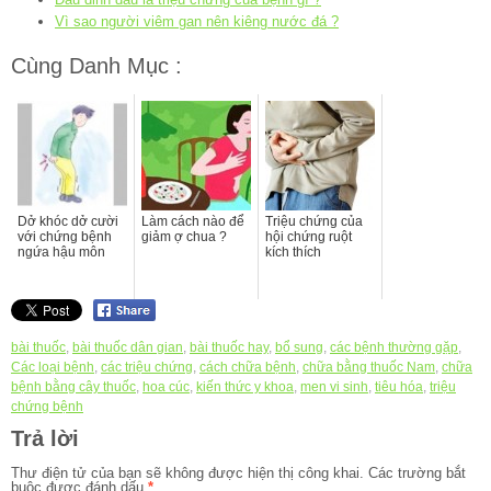
Vì sao người viêm gan nên kiêng nước đá ?
Cùng Danh Mục :
Dở khóc dở cười
Làm cách nào để
Triệu chứng của
với chứng bệnh
giảm ợ chua ?
hội chứng ruột
ngứa hậu môn
kích thích
bài thuốc
,
bài thuốc dân gian
,
bài thuốc hay
,
bổ sung
,
các bệnh thường gặp
,
Các loại bệnh
,
các triệu chứng
,
cách chữa bệnh
,
chữa bằng thuốc Nam
,
chữa
bệnh bằng cây thuốc
,
hoa cúc
,
kiến thức y khoa
,
men vi sinh
,
tiêu hóa
,
triệu
chứng bệnh
Trả lời
Thư điện tử của bạn sẽ không được hiện thị công khai.
Các trường bắt
buộc được đánh dấu
*