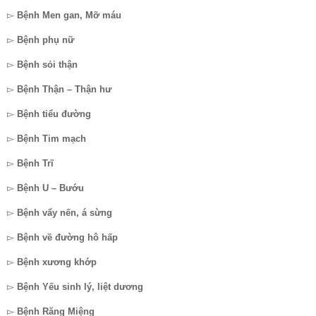
▻
Bệnh Men gan, Mỡ máu
▻
Bệnh phụ nữ
▻
Bệnh sỏi thận
▻
Bệnh Thận – Thận hư
▻
Bệnh tiểu đường
▻
Bệnh Tim mạch
▻
Bệnh Trĩ
▻
Bệnh U – Bướu
▻
Bệnh vẩy nến, á sừng
▻
Bệnh về đường hô hấp
▻
Bệnh xương khớp
▻
Bệnh Yếu sinh lý, liệt dương
▻
Bệnh Răng Miệng