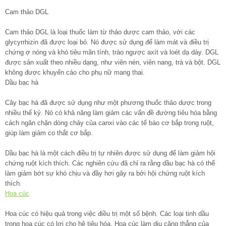
Cam thảo DGL
Cam thảo DGL là loại thuốc làm từ thảo dược cam thảo, với các
glycyrrhizin đã được loại bỏ. Nó được sử dụng để làm mát và điều trị
chứng ợ nóng và khó tiêu mãn tính, trào ngược axít và loét dạ dày. DGL
được sản xuất theo nhiều dạng, như viên nén, viên nang, trà và bột. DGL
không được khuyến cáo cho phụ nữ mang thai.
Dầu bạc hà
Cây bạc hà đã được sử dụng như một phương thuốc thảo dược trong
nhiều thế kỷ. Nó có khả năng làm giảm các vấn đề đường tiêu hóa bằng
cách ngăn chặn dòng chảy của canxi vào các tế bào cơ bắp trong ruột,
giúp làm giảm co thắt cơ bắp.
Dầu bạc hà là một cách điều trị tự nhiên được sử dụng để làm giảm hội
chứng ruột kích thích. Các nghiên cứu đã chỉ ra rằng dầu bạc hà có thể
làm giảm bớt sự khó chịu và đầy hơi gây ra bởi hội chứng ruột kích
thích.
Hoa cúc
Hoa cúc có hiệu quả trong việc điều trị một số bệnh. Các loại tinh dầu
trong hoa cúc có lợi cho hệ tiêu hóa. Hoa cúc làm dịu căng thẳng của