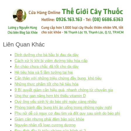
Liên Quan Khác
Dinh dưỡng cho bà bầu bị đau dạ dày
Cách xử lý khi bị viêm đường tiêu hóa cấp
Ăn cháo chưa chắc đã tốt cho dạ dày
Hệ tiêu hóa và 5 lầm tưởng tai hại
Cẩn thận với những triệu chứng đầy bụng, khó tiêu
Những thực phẩm tốt cho hệ tiêu hóa
9 Bí quyết giảm cân hiệu quả, nhanh chóng từ chuyên gia
Ung thư gan nặng hơn khi thiếu vitamin D
Quý ông yếu sinh lý do béo phì ngày càng nhiều
Phòng tránh đầy bụng khi ăn uống trong những ngày nghỉ
Phụ nữ dễ có nguy cơ đau tim và đột quỵ sau sinh do béo phì
Giảm cân nhưng phải đảm bảo sức khỏe
Nguyên nhân rối loạn cương dương
Đau đỉnh đầu là triệu chứng của bệnh gì ?