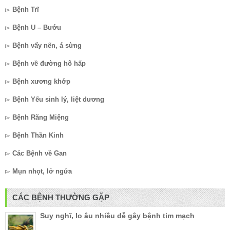
▻
Bệnh Trĩ
▻
Bệnh U – Bướu
▻
Bệnh vẩy nến, á sừng
▻
Bệnh về đường hô hấp
▻
Bệnh xương khớp
▻
Bệnh Yếu sinh lý, liệt dương
▻
Bệnh Răng Miệng
▻
Bệnh Thần Kinh
▻
Các Bệnh về Gan
▻
Mụn nhọt, lở ngứa
CÁC BỆNH THƯỜNG GẶP
Suy nghĩ, lo âu nhiều dễ gây bệnh tim mạch