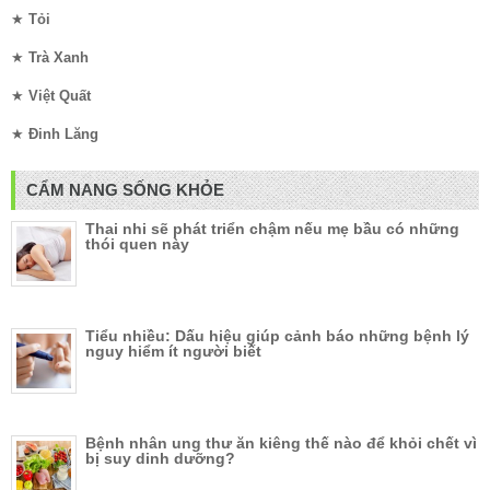
★
Tỏi
★
Trà Xanh
★
Việt Quất
★
Đinh Lăng
CẨM NANG SỐNG KHỎE
Thai nhi sẽ phát triển chậm nếu mẹ bầu có những
thói quen này
Tiểu nhiều: Dấu hiệu giúp cảnh báo những bệnh lý
nguy hiểm ít người biết
Bệnh nhân ung thư ăn kiêng thế nào để khỏi chết vì
bị suy dinh dưỡng?