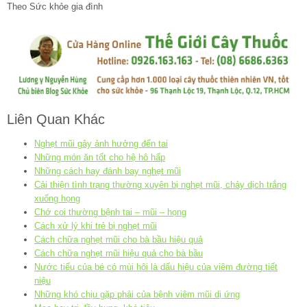
Theo Sức khỏe gia đình
Liên Quan Khác
Nghẹt mũi gây ảnh hưởng đến tai
Những món ăn tốt cho hệ hô hấp
Những cách hay đánh bay nghẹt mũi
Cải thiện tình trạng thường xuyên bị nghẹt mũi, chảy dịch trắng
xuống họng
Chớ coi thường bệnh tai – mũi – họng
Cách xử lý khi trẻ bị nghẹt mũi
Cách chữa nghẹt mũi cho bà bầu hiệu quả
Cách chữa nghẹt mũi hiệu quả cho bà bầu
Nước tiểu của bé có mùi hôi là dấu hiệu của viêm đường tiết
niệu
Những khó chịu gặp phải của bệnh viêm mũi dị ứng