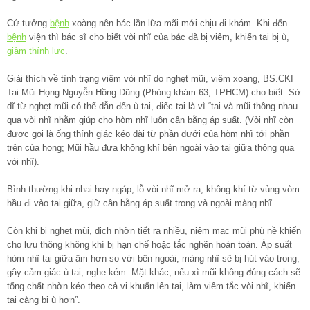
Cứ tưởng
bệnh
xoàng nên bác lần lữa mãi mới chịu đi khám. Khi đến
bệnh
viện thì bác sĩ cho biết vòi nhĩ của bác đã bị viêm, khiến tai bị ù,
giảm thính lực
.
Giải thích về tình trạng viêm vòi nhĩ do nghẹt mũi, viêm xoang, BS.CKI
Tai Mũi Họng Nguyễn Hồng Dũng (Phòng khám 63, TPHCM) cho biết: Sở
dĩ từ nghẹt mũi có thể dẫn đến ù tai, điếc tai là vì “tai và mũi thông nhau
qua vòi nhĩ nhằm giúp cho hòm nhĩ luôn cân bằng áp suất. (Vòi nhĩ còn
được gọi là ống thính giác kéo dài từ phần dưới của hòm nhĩ tới phần
trên của họng; Mũi hầu đưa không khí bên ngoài vào tai giữa thông qua
vòi nhĩ).
Bình thường khi nhai hay ngáp, lỗ vòi nhĩ mở ra, không khí từ vùng vòm
hầu đi vào tai giữa, giữ cân bằng áp suất trong và ngoài màng nhĩ.
Còn khi bị nghẹt mũi, dịch nhờn tiết ra nhiều, niêm mạc mũi phù nề khiến
cho lưu thông không khí bị hạn chế hoặc tắc nghẽn hoàn toàn. Áp suất
hòm nhĩ tai giữa âm hơn so với bên ngoài, màng nhĩ sẽ bị hút vào trong,
gây cảm giác ù tai, nghe kém. Mặt khác, nếu xì mũi không đúng cách sẽ
tống chất nhờn kéo theo cả vi khuẩn lên tai, làm viêm tắc vòi nhĩ, khiến
tai càng bị ù hơn”.