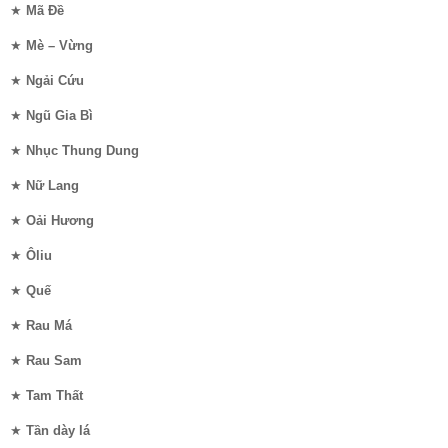
★
Mã Đề
★
Mè – Vừng
★
Ngải Cứu
★
Ngũ Gia Bì
★
Nhục Thung Dung
★
Nữ Lang
★
Oải Hương
★
Ôliu
★
Quế
★
Rau Má
★
Rau Sam
★
Tam Thất
★
Tần dày lá