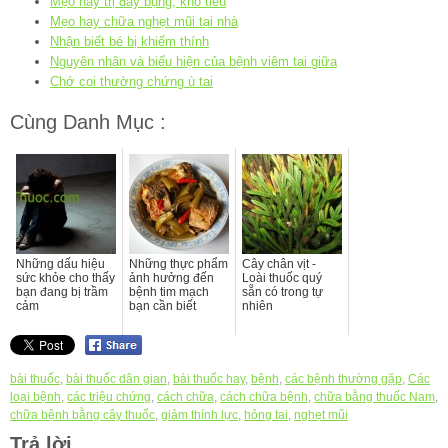
Mẹo hay trị đầy bụng, khó tiêu
Mẹo hay chữa nghẹt mũi tại nhà
Nhận biết bé bị khiếm thính
Nguyên nhân và biểu hiện của bệnh viêm tai giữa
Chớ coi thường chứng ù tai
Cùng Danh Mục :
Những dấu hiệu
Những thực phẩm
Cây chân vịt -
sức khỏe cho thấy
ảnh hưởng đến
Loài thuốc quý
bạn đang bị trầm
bệnh tim mạch
sẵn có trong tự
cảm
bạn cần biết
nhiên
bài thuốc
,
bài thuốc dân gian
,
bài thuốc hay
,
bệnh
,
các bệnh thường gặp
,
Các
loại bệnh
,
các triệu chứng
,
cách chữa
,
cách chữa bệnh
,
chữa bằng thuốc Nam
,
chữa bệnh bằng cây thuốc
,
giảm thính lực
,
hỏng tai
,
nghẹt mũi
Trả lời