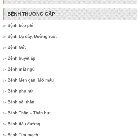
BỆNH THƯỜNG GẶP
▻
Bệnh béo phì
▻
Bệnh Dạ dày, Đường ruột
▻
Bệnh Gút
▻
Bệnh huyết áp
▻
Bệnh mất ngủ
▻
Bệnh Men gan, Mỡ máu
▻
Bệnh phụ nữ
▻
Bệnh sỏi thận
▻
Bệnh Thận – Thận hư
▻
Bệnh tiểu đường
▻
Bệnh Tim mạch