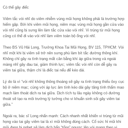
Có thể gây điếc
Viêm tắc vòi nhĩ do viêm nhiễm vùng mũi họng không phải là trường hợp
hiếm gặp. Bởi khi viêm mũi họng, niêm mạc vùng mũi họng gần cửa vào
vòi nhĩ cũng bị sưng lên làm tắc cửa vào vòi nhĩ. Vi trùng từ mũi họng
cũng có thể đi vào vòi nhĩ làm viêm toàn bộ ống vòi nhĩ.
Theo BS Vũ Hải Long, Trưởng Khoa Tai Mũi Họng, BV 115, TPHCM: Vòi
nhĩ một khi bị viêm sẽ trở nên sưng phù làm bít tắc đường thông khí.
Không chỉ gây ra tình trạng mất cân bằng khí áp giữa trong và ngoài
màng nhĩ gây đau tai, giảm thính lực; viêm tắc vòi nhĩ còn dễ gây ra
viêm tai giữa, thậm chí là điếc tai nếu để kéo dài.
Lý do là vì “vòi nhĩ không thông thoáng sẽ gây ra tình trạng thiếu ôxy cục
bộ ở niêm mạc; cùng với áp lực âm tính kéo dài gây tăng tính thấm mao
mạch làm thoát dịch ra tai giữa. Dịch tích tụ lâu ngày không có đường
thoát sẽ tạo ra môi trường lý tưởng cho vi khuẩn sinh sôi gây viêm tai
giữa.”
Ngoài ra, bác sĩ Long nhấn mạnh: Cách nhanh nhất khiến vi trùng từ mũi
họng vào tai gây viêm tai là xì mũi không đúng cách. Cố sức hỉ mũi khi
mũi đang bị nghẹt sẽ làm dịch bẩn “tống” ngược lên vòi mang theo vi