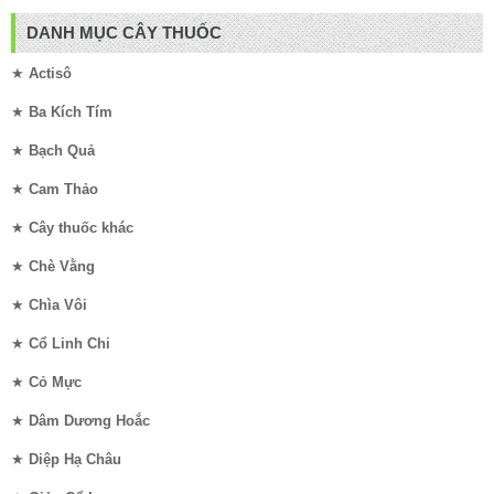
DANH MỤC CÂY THUỐC
★
Actisô
★
Ba Kích Tím
★
Bạch Quả
★
Cam Thảo
★
Cây thuốc khác
★
Chè Vằng
★
Chìa Vôi
★
Cổ Linh Chi
★
Cỏ Mực
★
Dâm Dương Hoắc
★
Diệp Hạ Châu