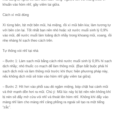
khuẩn vào hòm nhĩ, gây viêm tai giữa.
Cách xì mũi đúng
Xì từng bên, bịt một bên mũi, há miệng, rồi xì mũi bên kia; làm tương tự
với bên còn lại. Tốt nhất bạn nên nhỏ hoặc xịt nước muối sinh lý 0,9%
vào mũi, để nước muối làm loãng dịch nhầy trong khoang mũi, xoang, rồi
nhẹ nhàng hỉ sạch theo cách trên.
Tự thông vòi nhĩ tại nhà
– Bước 1: Làm sạch mũi bằng cách nhỏ nước muối sinh lý 0,9% hỉ sạch
dịch nhầy; nhỏ thuốc co mạch để làm thông mũi. (Bạn bắt buộc phải hỉ
sạch dịch mũi và làm thông mũi trước khi thực hiện phương pháp này,
nếu không dịch mũi sẽ tràn vào hòm nhĩ gây viêm tai giữa).
– Bước 2: Hít hơi vào phổi sau đó ngậm miệng, bóp chặt hai cánh mũi
và thở mạnh dồn hơi ra mũi. Chú ý: Mũi lúc này bị bịt nên nên không khí
bị nén sẽ đẩy mở cửa vòi nhĩ và thoát lên hòm nhĩ. Không khí đẩy vào
màng nhĩ làm cho màng nhĩ căng phồng ra ngoài sẽ tạo ra một tiếng
“zắc”.