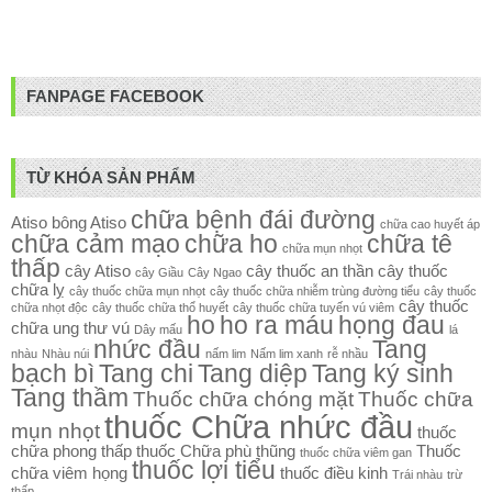
FANPAGE FACEBOOK
TỪ KHÓA SẢN PHẨM
chữa bệnh đái đường
Atiso
bông Atiso
chữa cao huyết áp
chữa cảm mạo
chữa ho
chữa tê
chữa mụn nhọt
thấp
cây Atiso
cây thuốc an thần
cây thuốc
cây Giầu
Cây Ngao
chữa lỵ
cây thuốc chữa mụn nhọt
cây thuốc chữa nhiễm trùng đường tiểu
cây thuốc
cây thuốc
chữa nhọt độc
cây thuốc chữa thổ huyết
cây thuốc chữa tuyến vú viêm
ho
ho ra máu
họng đau
chữa ung thư vú
Dây mấu
lá
nhức đầu
Tang
nhàu
Nhàu núi
nấm lim
Nấm lim xanh
rễ nhầu
bạch bì
Tang chi
Tang diệp
Tang ký sinh
Tang thầm
Thuốc chữa chóng mặt
Thuốc chữa
thuốc Chữa nhức đầu
mụn nhọt
thuốc
chữa phong thấp
thuốc Chữa phù thũng
Thuốc
thuốc chữa viêm gan
thuốc lợi tiểu
chữa viêm họng
thuốc điều kinh
Trái nhàu
trừ
thấp