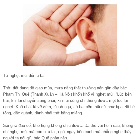
Từ nghẹt mũi đến ù tai
Thời tiết đang độ giao mùa, mưa nắng thất thường nên gần đây bác
Phạm Thị Quế (Thanh Xuân – Hà Nội) khốn khổ vì nghẹt mũi. “Lúc bên
trái, khi lại chuyển sang phải, xì mũi cũng chỉ thông được một lúc lại
nghẹt. Khổ nhất là về đêm, lúc đi ngủ, cả hai bên mũi cứ như bị ai đổ bê
tông, đặc quánh, đành phải thở bằng miệng.
Sáng ra đau cổ, khô họng không chịu được. Đã thế vài hôm sau, không
chỉ nghẹt mũi mà còn bị ù tai, ngồi ngay bên cạnh mà chẳng nghe thấy
người ta nói gì”, bác Quế phàn nàn.