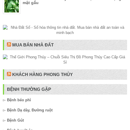
mật gấu
MUA BÁN NHÀ ĐẤT
KHÁCH HÀNG PHONG THỦY
BỆNH THƯỜNG GẶP
▻
Bệnh béo phì
▻
Bệnh Dạ dày, Đường ruột
▻
Bệnh Gút