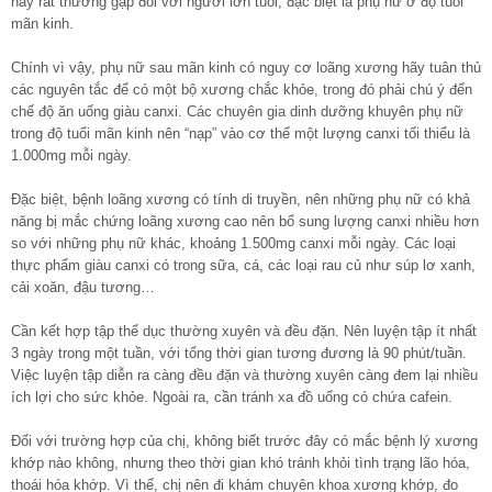
này rất thường gặp đối với người lớn tuổi, đặc biệt là phụ nữ ở độ tuổi
mãn kinh.
Chính vì vậy, phụ nữ sau mãn kinh có nguy cơ loãng xương hãy tuân thủ
các nguyên tắc để có một bộ xương chắc khỏe, trong đó phải chú ý đến
chế độ ăn uống giàu canxi. Các chuyên gia dinh dưỡng khuyên phụ nữ
trong độ tuổi mãn kinh nên “nạp” vào cơ thể một lượng canxi tối thiểu là
1.000mg mỗi ngày.
Đặc biệt, bệnh loãng xương có tính di truyền, nên những phụ nữ có khả
năng bị mắc chứng loãng xương cao nên bổ sung lượng canxi nhiều hơn
so với những phụ nữ khác, khoảng 1.500mg canxi mỗi ngày. Các loại
thực phẩm giàu canxi có trong sữa, cá, các loại rau củ như súp lơ xanh,
cải xoăn, đậu tương…
Cần kết hợp tập thể dục thường xuyên và đều đặn. Nên luyện tập ít nhất
3 ngày trong một tuần, với tổng thời gian tương đương là 90 phút/tuần.
Việc luyện tập diễn ra càng đều đặn và thường xuyên càng đem lại nhiều
ích lợi cho sức khỏe. Ngoài ra, cần tránh xa đồ uống có chứa cafein.
Đối với trường hợp của chị, không biết trước đây có mắc bệnh lý xương
khớp nào không, nhưng theo thời gian khó tránh khỏi tình trạng lão hóa,
thoái hóa khớp. Vì thế, chị nên đi khám chuyên khoa xương khớp, đo