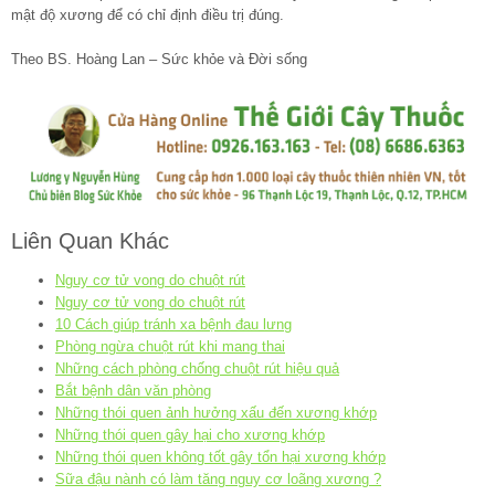
mật độ xương để có chỉ định điều trị đúng.
Theo BS. Hoàng Lan – Sức khỏe và Đời sống
Liên Quan Khác
Nguy cơ tử vong do chuột rút
Nguy cơ tử vong do chuột rút
10 Cách giúp tránh xa bệnh đau lưng
Phòng ngừa chuột rút khi mang thai
Những cách phòng chống chuột rút hiệu quả
Bắt bệnh dân văn phòng
Những thói quen ảnh hưởng xấu đến xương khớp
Những thói quen gây hại cho xương khớp
Những thói quen không tốt gây tổn hại xương khớp
Sữa đậu nành có làm tăng nguy cơ loãng xương ?