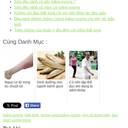
Sữa đậu nành có gây loãng xương ?
Sữa đậu nành và nguy cơ loãng xương
Không còn đau thắt lưng chỉ với bốn động tác đơn giản
Đậu nành phòng chống chứng loãng xương cho phụ nữ mãn
kinh
Triệu chứng của thoát vị đĩa đệm cột sống thắt lưng
Cùng Danh Mục :
Nguy cơ tử vong
Dinh dưỡng cho
Có nên tập thể
do chuột rút
người bệnh guot
dục khi đang bị
viêm khớp
loãng xương
,
mãn kinh
,
phòng ngừa loãng xương
,
phụ nữ trung niên
,
đau
nhức xương khớp