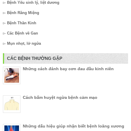
▻
Bệnh Yếu sinh lý, liệt dương
▻
Bệnh Răng Miệng
▻
Bệnh Thần Kinh
▻
Các Bệnh về Gan
▻
Mụn nhọt, lở ngứa
CÁC BỆNH THƯỜNG GẶP
Những cách đánh bay cơn đau đầu kinh niên
Cách bấm huyệt ngừa bệnh cảm mạo
Những dấu hiệu giúp nhận biết bệnh loãng xương