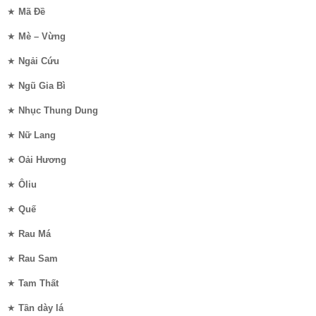
★
Mã Đề
★
Mè – Vừng
★
Ngải Cứu
★
Ngũ Gia Bì
★
Nhục Thung Dung
★
Nữ Lang
★
Oải Hương
★
Ôliu
★
Quế
★
Rau Má
★
Rau Sam
★
Tam Thất
★
Tần dày lá