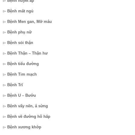
▻
Bệnh huyết áp
▻
Bệnh mất ngủ
▻
Bệnh Men gan, Mỡ máu
▻
Bệnh phụ nữ
▻
Bệnh sỏi thận
▻
Bệnh Thận – Thận hư
▻
Bệnh tiểu đường
▻
Bệnh Tim mạch
▻
Bệnh Trĩ
▻
Bệnh U – Bướu
▻
Bệnh vẩy nến, á sừng
▻
Bệnh về đường hô hấp
▻
Bệnh xương khớp