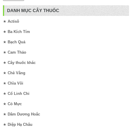
DANH MỤC CÂY THUỐC
★
Actisô
★
Ba Kích Tím
★
Bạch Quả
★
Cam Thảo
★
Cây thuốc khác
★
Chè Vằng
★
Chìa Vôi
★
Cổ Linh Chi
★
Cỏ Mực
★
Dâm Dương Hoắc
★
Diệp Hạ Châu