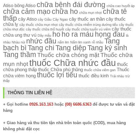
chữa bệnh đái đường
Atiso
bông Atiso
chữa cao huyết áp
chữa cảm mạo
chữa ho
chữa tê
chữa mụn nhọt
thấp
cây Atiso
cây thuốc an thần
cây thuốc
cây Giầu
Cây Ngao
chữa lỵ
cây thuốc chữa mụn nhọt
cây thuốc chữa nhiễm trùng đường tiểu
cây thuốc
cây thuốc
chữa nhọt độc
cây thuốc chữa thổ huyết
cây thuốc chữa tuyến vú viêm
ho
ho ra máu
họng đau
chữa ung thư vú
Dây mấu
lá
nhức đầu
Tang
nhàu
Nhàu núi
nấm lim
Nấm lim xanh
rễ nhầu
bạch bì
Tang chi
Tang diệp
Tang ký sinh
Tang thầm
Thuốc chữa chóng mặt
Thuốc chữa
thuốc Chữa nhức đầu
mụn nhọt
thuốc
chữa phong thấp
thuốc Chữa phù thũng
Thuốc
thuốc chữa viêm gan
thuốc lợi tiểu
chữa viêm họng
thuốc điều kinh
Trái nhàu
trừ
thấp
THÔNG TIN LIÊN HỆ
+ Gọi hotline
0926.163.163
hoặc
(08) 6686.6363
để được tư vấn và đặt
hàng
+ Giao hàng và thu tiền tận nhà trên toàn quốc (COD), mua hàng
không phải đặt cọc