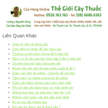
Liên Quan Khác
Giảm trí nhớ do thừa cân
Chơi điện tử nhiều dễ gây tăng cân
Thường xuyên thức khuya dễ bị béo phì
Nguy cơ di căn ung thư tăng gấp 5 lần vì béo phì
Chuyển hóa mỡ giúp chữa béo phì
Người béo phì nên ăn bao nhiêu muối là đủ ?
Giảm cân nhờ ăn kiêng – Chuyện dễ mà khó
Tăng nguy cơ loãng xương do ăn kiêng
Giảm cân bằng những cách đơn giản nhất
Phụ nữ béo phì tăng nguy cơ mắc bệnh tim
Những loại thức ăn giúp bạn “giải tán” mỡ
Những cách giảm cân độc đáo kiểu Nhật
Ăn no mà vẫn không béo
Khi nào thì được gọi là thừa cân ?