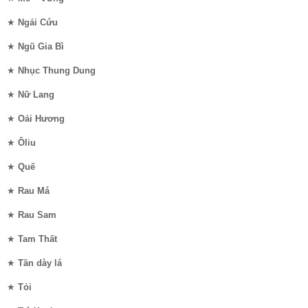
★
Ngải Cứu
★
Ngũ Gia Bì
★
Nhục Thung Dung
★
Nữ Lang
★
Oải Hương
★
Ôliu
★
Quế
★
Rau Má
★
Rau Sam
★
Tam Thất
★
Tần dày lá
★
Tỏi