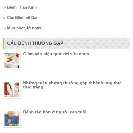
▻
Bệnh Thần Kinh
▻
Các Bệnh về Gan
▻
Mụn nhọt, lở ngứa
CÁC BỆNH THƯỜNG GẶP
Giảm cân hiệu quả với sữa chua
Những triệu chứng thường gặp ở bệnh ung thư
trực tràng
Bệnh táo bón ở người cao tuổi