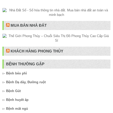
MUA BÁN NHÀ ĐẤT
KHÁCH HÀNG PHONG THỦY
BỆNH THƯỜNG GẶP
▻
Bệnh béo phì
▻
Bệnh Dạ dày, Đường ruột
▻
Bệnh Gút
▻
Bệnh huyết áp
▻
Bệnh mất ngủ