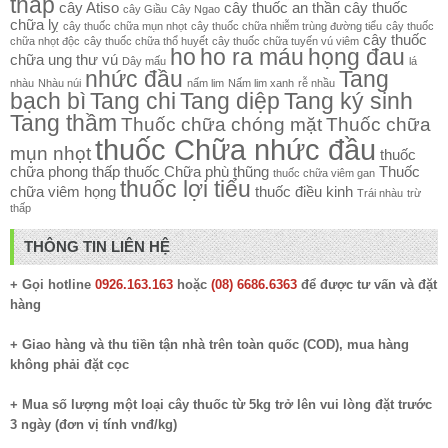
thấp
cây Atiso
cây thuốc an thần
cây thuốc
cây Giầu
Cây Ngao
chữa lỵ
cây thuốc chữa mụn nhọt
cây thuốc chữa nhiễm trùng đường tiểu
cây thuốc
cây thuốc
chữa nhọt độc
cây thuốc chữa thổ huyết
cây thuốc chữa tuyến vú viêm
ho
ho ra máu
họng đau
chữa ung thư vú
Dây mấu
lá
nhức đầu
Tang
nhàu
Nhàu núi
nấm lim
Nấm lim xanh
rễ nhầu
bạch bì
Tang chi
Tang diệp
Tang ký sinh
Tang thầm
Thuốc chữa chóng mặt
Thuốc chữa
thuốc Chữa nhức đầu
mụn nhọt
thuốc
chữa phong thấp
thuốc Chữa phù thũng
Thuốc
thuốc chữa viêm gan
thuốc lợi tiểu
chữa viêm họng
thuốc điều kinh
Trái nhàu
trừ
thấp
THÔNG TIN LIÊN HỆ
+ Gọi hotline
0926.163.163
hoặc
(08) 6686.6363
để được tư vấn và đặt
hàng
+ Giao hàng và thu tiền tận nhà trên toàn quốc (COD), mua hàng
không phải đặt cọc
+ Mua số lượng một loại cây thuốc từ 5kg trở lên vui lòng đặt trước
3 ngày (đơn vị tính vnđ/kg)