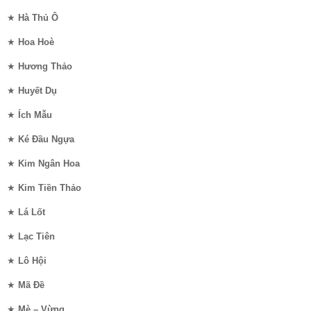
★
Hà Thủ Ô
★
Hoa Hoè
★
Hương Thảo
★
Huyết Dụ
★
Ích Mẫu
★
Ké Đầu Ngựa
★
Kim Ngân Hoa
★
Kim Tiền Thảo
★
Lá Lốt
★
Lạc Tiên
★
Lô Hội
★
Mã Đề
★
Mè – Vừng