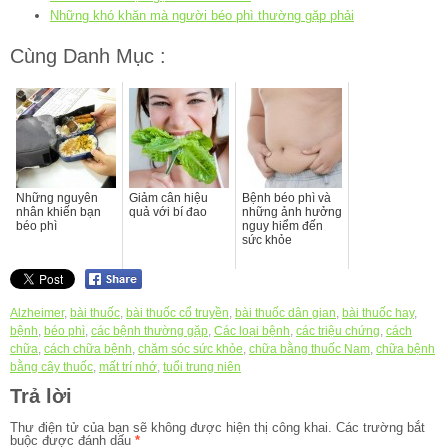
Những khó khăn mà người béo phì thường gặp phải
Cùng Danh Mục :
Những nguyên
Giảm cân hiệu
Bệnh béo phì và
nhân khiến bạn
quả với bí đao
những ảnh hưởng
béo phì
nguy hiểm đến
sức khỏe
Alzheimer
,
bài thuốc
,
bài thuốc cổ truyền
,
bài thuốc dân gian
,
bài thuốc hay
,
bệnh
,
béo phì
,
các bệnh thường gặp
,
Các loại bệnh
,
các triệu chứng
,
cách
chữa
,
cách chữa bệnh
,
chăm sóc sức khỏe
,
chữa bằng thuốc Nam
,
chữa bệnh
bằng cây thuốc
,
mất trí nhớ
,
tuổi trung niên
Trả lời
Thư điện tử của bạn sẽ không được hiện thị công khai.
Các trường bắt
buộc được đánh dấu
*