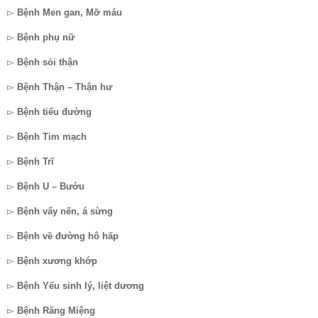
▻
Bệnh Men gan, Mỡ máu
▻
Bệnh phụ nữ
▻
Bệnh sỏi thận
▻
Bệnh Thận – Thận hư
▻
Bệnh tiểu đường
▻
Bệnh Tim mạch
▻
Bệnh Trĩ
▻
Bệnh U – Bướu
▻
Bệnh vẩy nến, á sừng
▻
Bệnh về đường hô hấp
▻
Bệnh xương khớp
▻
Bệnh Yếu sinh lý, liệt dương
▻
Bệnh Răng Miệng