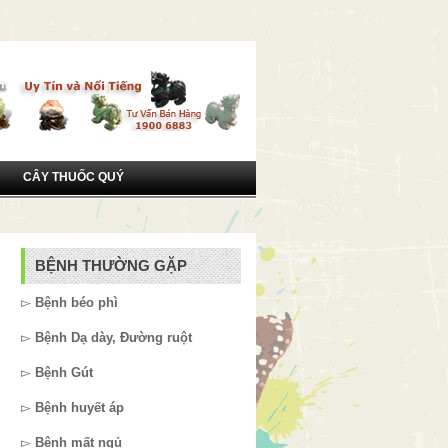
CÂY THUỐC QUÝ
BỆNH THƯỜNG GẶP
▻
Bệnh béo phì
▻
Bệnh Dạ dày, Đường ruột
▻
Bệnh Gút
▻
Bệnh huyết áp
▻
Bệnh mất ngủ