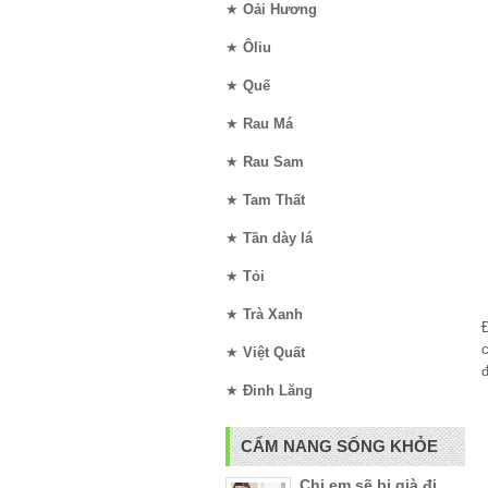
★
Oải Hương
★
Ôliu
★
Quế
★
Rau Má
★
Rau Sam
★
Tam Thất
★
Tần dày lá
★
Tỏi
★
Trà Xanh
★
Việt Quất
đ
★
Đinh Lăng
CẨM NANG SỐNG KHỎE
Chị em sẽ bị già đi