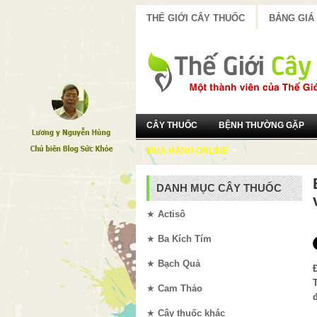
THẾ GIỚI CÂY THUỐC
BẢNG GIÁ
CÂY THUỐC
BỆNH THƯỜNG GẶP
»
MUA HÀNG ONLINE
DANH MỤC CÂY THUỐC
★
Actisô
★
Ba Kích Tím
★
Bạch Quả
★
Cam Thảo
★
Cây thuốc khác