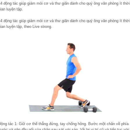
14 động tác giúp giảm mỏi cơ và thư giãn dành cho quý ông văn phòng ít thời
ian luyện tập.
14 động tác giúp giảm mỏi cơ và thư giãn dành cho quý ông văn phòng ít thời
ian luyện tập, theo Live strong.
Động tác 1: Giữ cơ thể thẳng đứng, tay chống hông. Bước một chân về phía
rước và gập đầu gối của chân sau sát với sàn. Về lại vị trí cũ và tiếp tục với