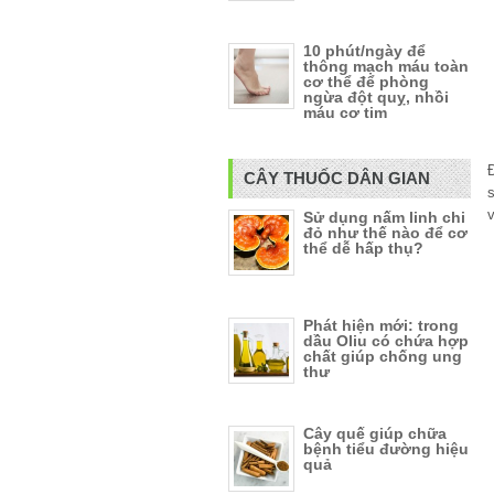
10 phút/ngày để
thông mạch máu toàn
cơ thể để phòng
ngừa đột quỵ, nhồi
máu cơ tim
CÂY THUỐC DÂN GIAN
s
v
Sử dụng nấm linh chi
đỏ như thế nào để cơ
thể dễ hấp thụ?
Phát hiện mới: trong
dầu Oliu có chứa hợp
chất giúp chống ung
thư
Cây quế giúp chữa
bệnh tiểu đường hiệu
quả