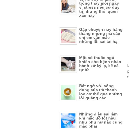
trông thấy mỗi ngày
vì stress nếu cứ duy
trì những thói quen
xấu này
Gặp chuyện này hàng
tháng nhưng mà các
chị em vẫn mắc
những lỗi sai tai hại
Một số thuốc ngủ
khiến cho bệnh nhân
hành xử kỳ lạ, kể cả
Đ
tự tử
p
t
Bất ngờ với công
dụng của trà thanh
lọc cơ thể qua những
lời quảng cáo
Những điều sai lầm
khi mặc đồ lót hầu
như phụ nữ nào cũng
mắc phải