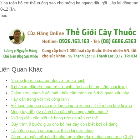
từ hạ toàn bộ cơ thể xuống sao cho mông hạ ngang đầu gối. Lặp lại động tác
0-12 lần.
Theo
Liên Quan Khác
Những lợi ích của bơi đối với trẻ sơ sinh
6 phản xạ đầu đời của trẻ sơ sinh các bậc bố mẹ cần phải lưu ý
Chăm sóc, bảo vệ đôi mắt khỏe cần tránh xa 6 thói quen xấu này
Hãy cẩn trọng với thịt đông lạnh
Rối loạn tiêu hóa sau mỗi lần uống rượu bia – Hiểm họa khó lường
Móng tay dễ gãy cảnh báo căn bệnh nguy hiểm nào ?
Những điều cần biết về bong tróc da trên cơ thể
Quy trình 8 bước giúp cho bố mẹ dạy con biết bơi dễ dàng
Tắm đúng cách sẽ giúp cải thiện lại sức khỏe
Dù có tức giận cỡ nào thì cha mẹ không được đánh con trong 3 độ