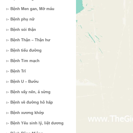
▻
Bệnh Men gan, Mỡ máu
▻
Bệnh phụ nữ
▻
Bệnh sỏi thận
▻
Bệnh Thận – Thận hư
▻
Bệnh tiểu đường
▻
Bệnh Tim mạch
▻
Bệnh Trĩ
▻
Bệnh U – Bướu
▻
Bệnh vẩy nến, á sừng
▻
Bệnh về đường hô hấp
▻
Bệnh xương khớp
▻
Bệnh Yếu sinh lý, liệt dương