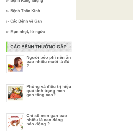
▻
Bệnh Răng Miệng
▻
Bệnh Thần Kinh
▻
Các Bệnh về Gan
▻
Mụn nhọt, lở ngứa
CÁC BỆNH THƯỜNG GẶP
Người béo phì nên ăn
bao nhiêu muối là đủ
?
Phòng và điều trị hiệu
quả tình trạng men
gan tăng cao?
y
Chỉ số men gan bao
nhiêu là cao đáng
báo động ?