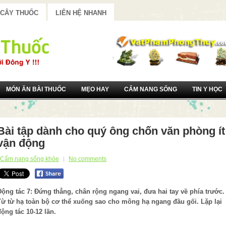
 CÂY THUỐC
LIÊN HỆ NHANH
MÓN ĂN BÀI THUỐC
MẸO HAY
CẨM NANG SỐNG
TIN Y HỌC
Bài tập dành cho quý ông chốn văn phòng ít
vận động
Cẩm nang sống khỏe
No comments
Động tác 7: Đứng thẳng, chân rộng ngang vai, đưa hai tay về phía trước.
Từ từ hạ toàn bộ cơ thể xuống sao cho mông hạ ngang đầu gối. Lặp lại
động tác 10-12 lần.