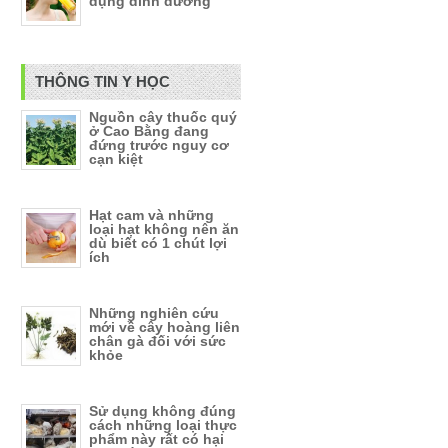
dụng dinh dưỡng
THÔNG TIN Y HỌC
Nguồn cây thuốc quý
ở Cao Bằng đang
đứng trước nguy cơ
cạn kiệt
Hạt cam và những
loại hạt không nên ăn
dù biết có 1 chút lợi
ích
Những nghiên cứu
mới về cây hoàng liên
chân gà đối với sức
khỏe
Sử dụng không đúng
cách những loại thực
phẩm này rất có hại