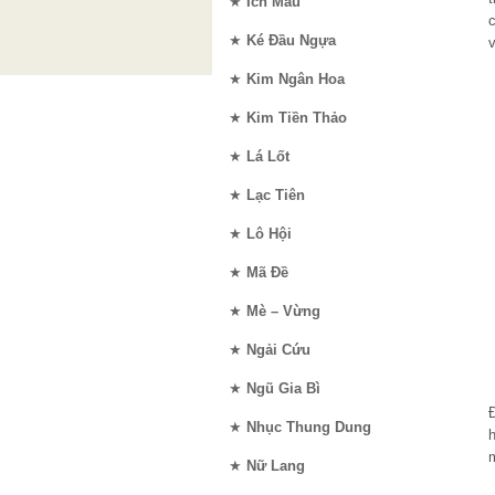
★
Ích Mẫu
c
★
Ké Đầu Ngựa
v
★
Kim Ngân Hoa
★
Kim Tiền Thảo
★
Lá Lốt
★
Lạc Tiên
★
Lô Hội
★
Mã Đề
★
Mè – Vừng
★
Ngải Cứu
★
Ngũ Gia Bì
Đ
★
Nhục Thung Dung
m
★
Nữ Lang