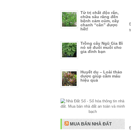
Từ trị chất độc rắn,
chữa sâu răng đến
bệnh cảm cúm, cây
chanh “cân” được
hết!
t
Trồng cây Ngũ Gia Bì
nó sẽ đuổi muỗi cho
gia đình bạn
Huyết dụ – Loài thảo
dược giúp cầm máu
hiệu quả
MUA BÁN NHÀ ĐẤT