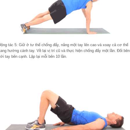
Động tác 5: Giữ ở tư thế chống đẩy, nâng một tay lên cao và xoay cả cơ thể
ang hướng cánh tay. Về lại vị trí cũ và thực hiện chống đẩy một lần. Đổi bên
ới tay bên cạnh. Lặp lại mỗi bên 10 lần.