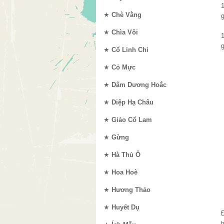
★
Chè Vằng
g
★
Chìa Vôi
g
★
Cổ Linh Chi
★
Cỏ Mực
★
Dâm Dương Hoắc
★
Diệp Hạ Châu
★
Giảo Cổ Lam
★
Gừng
★
Hà Thủ Ô
★
Hoa Hoè
★
Hương Thảo
★
Huyết Dụ
t