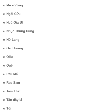
★
Mè – Vừng
★
Ngải Cứu
★
Ngũ Gia Bì
★
Nhục Thung Dung
★
Nữ Lang
★
Oải Hương
★
Ôliu
★
Quế
★
Rau Má
★
Rau Sam
★
Tam Thất
★
Tần dày lá
★
Tỏi