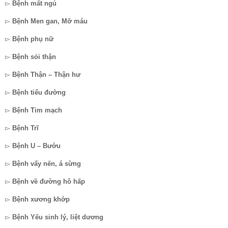
▻
Bệnh mất ngủ
▻
Bệnh Men gan, Mỡ máu
▻
Bệnh phụ nữ
▻
Bệnh sỏi thận
▻
Bệnh Thận – Thận hư
▻
Bệnh tiểu đường
▻
Bệnh Tim mạch
▻
Bệnh Trĩ
▻
Bệnh U – Bướu
▻
Bệnh vẩy nến, á sừng
▻
Bệnh về đường hô hấp
▻
Bệnh xương khớp
▻
Bệnh Yếu sinh lý, liệt dương