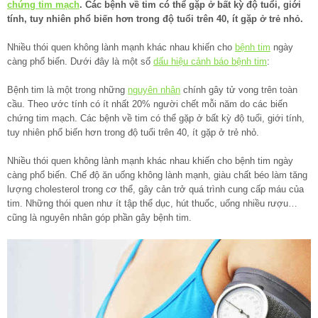
chứng tim mạch
. Các bệnh về tim có thể gặp ở bất kỳ độ tuổi, giới
tính, tuy nhiên phổ biến hơn trong độ tuổi trên 40, ít gặp ở trẻ nhỏ.
Nhiều thói quen không lành mạnh khác nhau khiến cho
bệnh tim
ngày
càng phổ biến. Dưới đây là một số
dấu hiệu cảnh báo bệnh tim
:
Bệnh tim là một trong những
nguyên nhân
chính gây tử vong trên toàn
cầu. Theo ước tính có ít nhất 20% người chết mỗi năm do các biến
chứng tim mạch. Các bệnh về tim có thể gặp ở bất kỳ độ tuổi, giới tính,
tuy nhiên phổ biến hơn trong độ tuổi trên 40, ít gặp ở trẻ nhỏ.
Nhiều thói quen không lành mạnh khác nhau khiến cho bệnh tim ngày
càng phổ biến. Chế độ ăn uống không lành mạnh, giàu chất béo làm tăng
lượng cholesterol trong cơ thể, gây cản trở quá trình cung cấp máu của
tim. Những thói quen như ít tập thể dục, hút thuốc, uống nhiều rượu…
cũng là nguyên nhân góp phần gây bệnh tim.