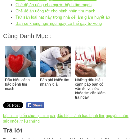
Chế độ ăn uống cho người bệnh tim mạch
Chế độ ăn uống tốt cho bệnh nhân tim mạch
Trữ sẵn loại hạt này trong nhà để làm giảm huyết áp
Bạn sẽ không ngờ ngủ ngáy có thể gây tử vong
Cùng Danh Mục :
Dấu hiệu cảnh
Béo phì khiến tim
Những dấu hiệu
báo bệnh tim
nhanh 'già'
cảnh báo bạn có
mạch
vấn đề về sức
khỏe tim cần kiểm
tra ngay
bệnh tim
,
biến chứng tim mạch
,
dấu hiệu cảnh báo bệnh tim
,
nguyên nhân
,
sức khỏe
,
triệu chứng
Trả lời