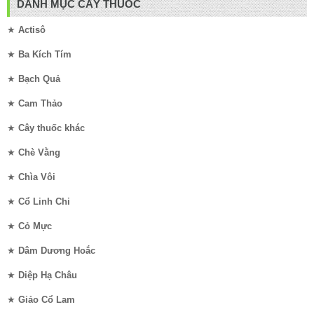
DANH MỤC CÂY THUỐC
★
Actisô
★
Ba Kích Tím
★
Bạch Quả
★
Cam Thảo
★
Cây thuốc khác
★
Chè Vằng
★
Chìa Vôi
★
Cổ Linh Chi
★
Cỏ Mực
★
Dâm Dương Hoắc
★
Diệp Hạ Châu
★
Giảo Cổ Lam