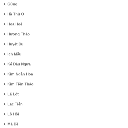
★
Gừng
★
Hà Thủ Ô
★
Hoa Hoè
★
Hương Thảo
★
Huyết Dụ
★
Ích Mẫu
★
Ké Đầu Ngựa
★
Kim Ngân Hoa
★
Kim Tiền Thảo
★
Lá Lốt
★
Lạc Tiên
★
Lô Hội
★
Mã Đề