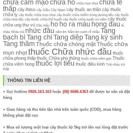
chữa cảm mạo
chữa ho
chữa tê
chữa mụn nhọt
thấp
cây Atiso
cây thuốc an thần
cây thuốc
cây Giầu
Cây Ngao
chữa lỵ
cây thuốc chữa mụn nhọt
cây thuốc chữa nhiễm trùng đường tiểu
cây thuốc
cây thuốc
chữa nhọt độc
cây thuốc chữa thổ huyết
cây thuốc chữa tuyến vú viêm
ho
ho ra máu
họng đau
chữa ung thư vú
Dây mấu
lá
nhức đầu
Tang
nhàu
Nhàu núi
nấm lim
Nấm lim xanh
rễ nhầu
bạch bì
Tang chi
Tang diệp
Tang ký sinh
Tang thầm
Thuốc chữa chóng mặt
Thuốc chữa
thuốc Chữa nhức đầu
mụn nhọt
thuốc
chữa phong thấp
thuốc Chữa phù thũng
Thuốc
thuốc chữa viêm gan
thuốc lợi tiểu
chữa viêm họng
thuốc điều kinh
Trái nhàu
trừ
thấp
THÔNG TIN LIÊN HỆ
+ Gọi hotline
0926.163.163
hoặc
(08) 6686.6363
để được tư vấn và đặt
hàng
+ Giao hàng và thu tiền tận nhà trên toàn quốc (COD), mua hàng
không phải đặt cọc
+ Mua số lượng một loại cây thuốc từ 5kg trở lên vui lòng đặt trước