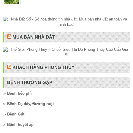
MUA BÁN NHÀ ĐẤT
KHÁCH HÀNG PHONG THỦY
BỆNH THƯỜNG GẶP
▻
Bệnh béo phì
▻
Bệnh Dạ dày, Đường ruột
▻
Bệnh Gút
▻
Bệnh huyết áp