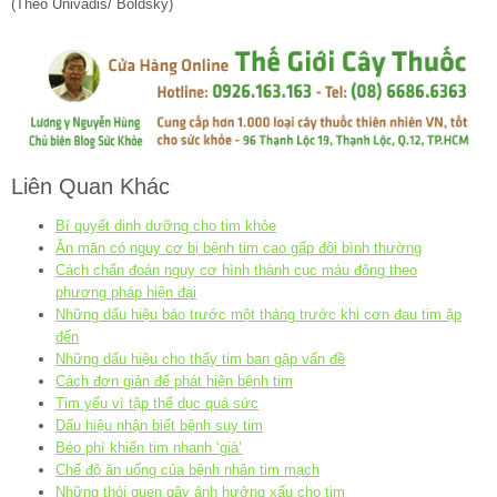
(Theo Univadis/ Boldsky)
Liên Quan Khác
Bí quyết dinh dưỡng cho tim khỏe
Ăn mặn có nguy cơ bị bệnh tim cao gấp đôi bình thường
Cách chẩn đoán nguy cơ hình thành cục máu đông theo
phương pháp hiện đại
Những dấu hiệu báo trước một tháng trước khi cơn đau tim ập
đến
Những dấu hiệu cho thấy tim bạn gặp vấn đề
Cách đơn giản để phát hiện bệnh tim
Tim yếu vì tập thể dục quá sức
Dấu hiệu nhận biết bệnh suy tim
Béo phì khiến tim nhanh ‘già’
Chế độ ăn uống của bệnh nhân tim mạch
Những thói quen gây ảnh hưởng xấu cho tim