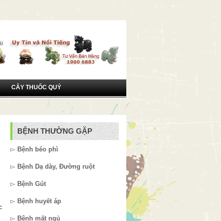
CÂY THUỐC QUÝ
BỆNH THƯỜNG GẶP
▻
Bệnh béo phì
▻
Bệnh Dạ dày, Đường ruột
▻
Bệnh Gút
▻
Bệnh huyết áp
c
▻
Bệnh mất ngủ