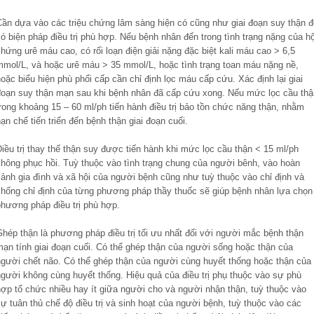
Cần dựa vào các triệu chứng lâm sàng hiện có cũng như giai đoạn suy thận đ
ó biện pháp điều trị phù hợp. Nếu bệnh nhân đến trong tình trạng nặng của hộ
hứng urê máu cao, có rối loạn điện giải nặng đặc biệt kali máu cao > 6,5
mmol/L, và hoặc urê máu > 35 mmol/L, hoặc tình trạng toan máu nặng nề,
oặc biểu hiện phù phổi cấp cần chỉ định lọc máu cấp cứu. Xác định lại giai
đoạn suy thận mạn sau khi bệnh nhân đã cấp cứu xong. Nếu mức lọc cầu thậ
rong khoảng 15 – 60 ml/ph tiến hành điều trị bảo tồn chức năng thận, nhằm
ạn chế tiến triển đến bệnh thận giai đoạn cuối.
iều trị thay thế thận suy được tiến hành khi mức lọc cầu thận < 15 ml/ph
không phục hồi. Tuỳ thuộc vào tình trạng chung của người bênh, vào hoàn
cảnh gia đình và xã hội của người bệnh cũng như tuỳ thuộc vào chỉ định và
chống chỉ định của từng phương pháp thầy thuốc sẽ giúp bệnh nhân lựa chọn
phương pháp điều trị phù hợp.
Ghép thận là phương pháp điều trị tối ưu nhất đối với người mắc bệnh thận
mạn tính giai đoạn cuối. Có thể ghép thận của người sống hoặc thận của
người chết não. Có thể ghép thận của người cùng huyết thống hoặc thận của
người không cùng huyết thống. Hiệu quả của điều trị phụ thuộc vào sự phù
hợp tổ chức nhiều hay ít giữa người cho và người nhận thận, tuỳ thuộc vào
ự tuân thủ chế độ điều trị và sinh hoạt của người bệnh, tuỳ thuộc vào các