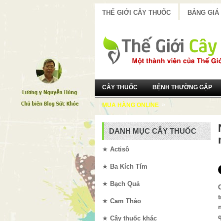
THẾ GIỚI CÂY THUỐC
BẢNG GIÁ
CÂY THUỐC
BỆNH THƯỜNG GẶP
»
MUA HÀNG ONLINE
DANH MỤC CÂY THUỐC
★
Actisô
★
Ba Kích Tím
★
Bạch Quả
★
Cam Thảo
★
Cây thuốc khác