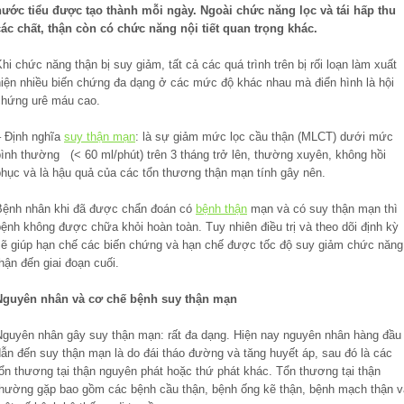
nước tiểu được tạo thành mỗi ngày. Ngoài chức năng lọc và tái hấp thu
các chất, thận còn có chức năng nội tiết quan trọng khác.
hi chức năng thận bị suy giảm, tất cả các quá trình trên bị rối loạn làm xuất
hiện nhiều biến chứng đa dạng ở các mức độ khác nhau mà điển hình là hội
chứng urê máu cao.
– Định nghĩa
suy thận mạn
: là sự giảm mức lọc cầu thận (MLCT) dưới mức
bình thường (< 60 ml/phút) trên 3 tháng trở lên, thường xuyên, không hồi
phục và là hậu quả của các tổn thương thận mạn tính gây nên.
Bệnh nhân khi đã được chẩn đoán có
bệnh thận
mạn và có suy thận mạn thì
ệnh không được chữa khỏi hoàn toàn. Tuy nhiên điều trị và theo dõi định kỳ
sẽ giúp hạn chế các biến chứng và hạn chế được tốc độ suy giảm chức năng
hận đến giai đoạn cuối.
Nguyên nhân và cơ chế bệnh suy thận mạn
Nguyên nhân gây suy thận mạn: rất đa dạng. Hiện nay nguyên nhân hàng đầu
dẫn đến suy thận mạn là do đái tháo đường và tăng huyết áp, sau đó là các
tổn thương tại thận nguyên phát hoặc thứ phát khác. Tổn thương tại thận
thường gặp bao gồm các bệnh cầu thận, bệnh ống kẽ thận, bệnh mạch thận v