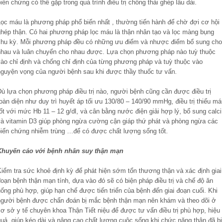
iến chứng có thể gặp trong quá trình điều trị chống thải ghép lâu dài.
Lọc máu là phương pháp phổ biến nhất , thường tiến hành để chờ đợi cơ hội
ghép thận. Có hai phương pháp lọc máu là thận nhân tạo và lọc màng bụng
chu kỳ. Mỗi phương pháp đều có những ưu điểm và nhược điểm bổ sung cho
nhau và luân chuyển cho nhau được. Lựa chọn phương pháp nào tuỳ thuộc
vào chỉ định và chống chỉ định của từng phương pháp và tuỳ thuộc vào
nguyện vọng của người bệnh sau khi được thầy thuốc tư vấn.
Dù lựa chọn phương pháp điều trị nào, người bệnh cũng cần được điều trị
oàn diện như duy trì huyết áp tối ưu 130/80 – 140/90 mmHg, điều trị thiếu m
ốt với mức Hb 11 – 12 g/dl, và cân bằng nước điện giải hợp lý, bổ sung calci
và vitamin D3 giúp phòng ngừa cường cận giáp thứ phát và phòng ngừa các
biến chứng nhiễm trùng …để có được chất lượng sống tốt.
Khuyến cáo với bệnh nhân suy thận mạn
Kiểm tra sức khoẻ định kỳ để phát hiện sớm tổn thương thận và xác định giai
oạn bệnh thận mạn tính, dựa vào đó sẽ có biện pháp điều trị và chế độ ăn
ống phù hợp, giúp hạn chế được tiến triển của bệnh đến giai đoạn cuối. Khi
người bệnh được chẩn đoán bị mắc bệnh thận mạn nên khám và theo dõi ở
ơ sở y tế chuyên khoa Thận Tiết niệu để được tư vấn điều trị phù hợp, hiệu
quả, giúp kéo dài và nâng cao chất lượng cuộc sống khi chức năng thận đã bị