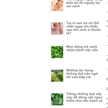
kém do lỗi ngoáy tai
sai cách
Tại vì sao trẻ có thể
chết ngay tức khắc
sau khi sinh vì thuốc
lá?
Mẹo dùng trà xanh
chữa bệnh vẩy nến
–
1
Những tác dụng
không thể nào ngờ
tới của bắp cải
Trồng những loại cây
này để động vật nguy
hiểm như rắn tránh xa
r