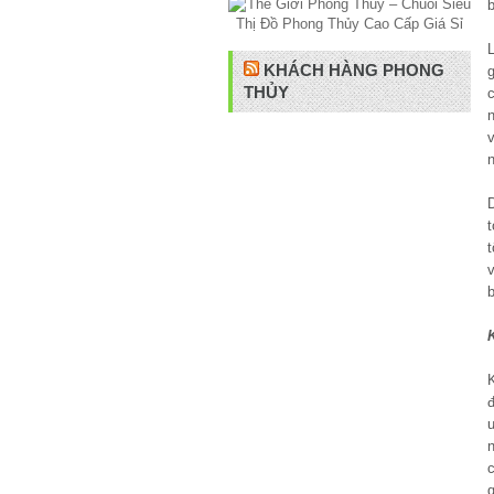
b
KHÁCH HÀNG PHONG
THỦY
t
t
đ
u
c