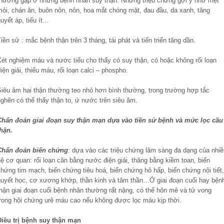
thường gặp ở những bệnh nhân suy thận. Những triệu chứng gợi ý như mệt
mỏi, chán ăn, buôn nôn, nôn, hoa mắt chóng mặt, đau đầu, da xanh, tăng
uyết áp, tiểu ít…
iền sử : mắc bệnh thận trên 3 tháng, tái phát và tiến triển tăng dần.
Xét nghiệm máu và nước tiểu cho thấy có suy thận, có hoặc không rối loạn
iện giải, thiếu máu, rối loạn calci – phospho.
Siêu âm hai thận thường teo nhỏ hơn bình thường, trong trường hợp tắc
ghẽn có thể thấy thận to, ứ nước trên siêu âm.
Chẩn đoán giai đoạn suy thận mạn dựa vào tiền sử bệnh và mức lọc cầu
thận.
Chẩn đoán biến chứng
: dựa vào các triệu chứng lâm sàng đa dạng của nhiề
ệ cơ quan: rối loạn cân bằng nước điện giải, thăng bằng kiềm toan, biến
hứng tim mạch, biến chứng tiêu hoá, biến chứng hô hấp, biến chứng nội tiết,
huyết học, cơ xương khớp, thần kinh và tâm thần…Ở giai đoạn cuối hay bện
thận giai đoạn cuối bệnh nhân thường rất nặng, có thể hôn mê và tử vong
trong hội chứng urê máu cao nếu không được lọc máu kịp thời.
Điều trị bệnh suy thận mạn