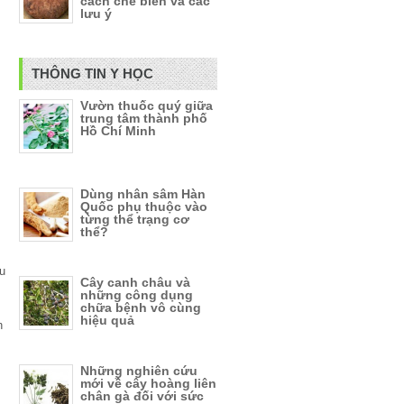
cách chế biến và các
lưu ý
THÔNG TIN Y HỌC
Vườn thuốc quý giữa
trung tâm thành phố
Hồ Chí Minh
Dùng nhân sâm Hàn
Quốc phụ thuộc vào
từng thể trạng cơ
thể?
u
Cây canh châu và
những công dụng
chữa bệnh vô cùng
hiệu quả
h
Những nghiên cứu
mới về cây hoàng liên
chân gà đối với sức