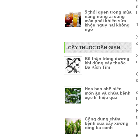
5 thói quen trong mùa
h
nắng nóng ai cũng
mắc phải khiến sức
T
khỏe nguy hại không
ngờ
đ
CÂY THUỐC DÂN GIAN
Bổ thận tráng dương
n
khi dùng cây thuốc
Ba Kích Tím
Hoa ban chế biến
món ăn và chữa bệnh
cực kì hiệu quả
h
c
Công dụng chữa
bệnh của cây xương
rồng ba cạnh