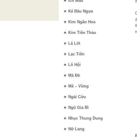
★
Ích Mẫu
★
Ké Đầu Ngựa
đ
★
Kim Ngân Hoa
t
★
Kim Tiền Thảo
★
Lá Lốt
★
Lạc Tiên
★
Lô Hội
★
Mã Đề
★
Mè – Vừng
★
Ngải Cứu
★
Ngũ Gia Bì
★
Nhục Thung Dung
★
Nữ Lang