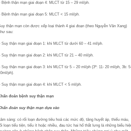
– Bệnh thận mạn giai đoạn 4: MLCT từ 15 – 29 ml/ph.
– Bệnh thận mạn giai đoạn 5: MLCT < 15 ml/ph.
Suy thận mạn còn được xếp loại thành 4 giai đoạn (theo Nguyễn Văn Xang)
như sau:
– Suy thận mạn giai đoạn 1: khi MLCT từ dưới 60 – 41 ml/ph.
– Suy thận mạn giai đoạn 2: khi MLCT từ 21 – 40 ml/ph.
 Suy thận mạn giai đoạn 3: khi MLCT từ 5 – 20 ml/ph (3ª: 11- 20 ml/ph, 3b: 5
0ml/ph).
– Suy thận mạn giai đoạn 4: khi MLCT < 5 ml/ph.
Chẩn đoán bệnh suy thận mạn
Chẩn đoán suy thận mạn dựa vào
Lâm sàng: có rối loạn đường tiêu hoá các mức độ, tăng huyết áp, thiếu máu,
ối loạn tiểu tiện, tiểu ít hoặc nhiều, đau tức hai hố thắt lưng là những biểu hiệ