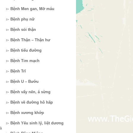
▻
Bệnh Men gan, Mỡ máu
▻
Bệnh phụ nữ
▻
Bệnh sỏi thận
▻
Bệnh Thận – Thận hư
▻
Bệnh tiểu đường
▻
Bệnh Tim mạch
▻
Bệnh Trĩ
▻
Bệnh U – Bướu
▻
Bệnh vẩy nến, á sừng
▻
Bệnh về đường hô hấp
▻
Bệnh xương khớp
▻
Bệnh Yếu sinh lý, liệt dương
à