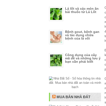
Lá lốt và các món ăn
bài thuốc từ Lá Lốt
c
c
h
Bệnh gout, bệnh gan
và tác dụng chữa
t
bệnh của lá vối
h
Đ
Công dụng của cây
mã đề và những lưu ý
bạn cần phải biết
MUA BÁN NHÀ ĐẤT
s