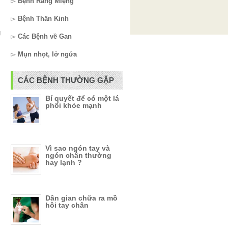
▻
Bệnh Răng Miệng
▻
Bệnh Thần Kinh
g
▻
Các Bệnh về Gan
▻
Mụn nhọt, lở ngứa
CÁC BỆNH THƯỜNG GẶP
Bí quyết để có một lá
phổi khỏe mạnh
Vì sao ngón tay và
ngón chân thường
hay lạnh ?
Dân gian chữa ra mồ
hôi tay chân