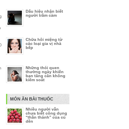
Dấu hiệu nhận biết
người trầm cảm
g
à
Chữa hôi miệng từ
các loại gia vị nhà
0
bếp
Những thói quen
n
thường ngày khiến
bạn tăng cân không
kiểm soát
MÓN ĂN BÀI THUỐC
Nhiều người vẫn
chưa biết công dụng
“thần thánh” của củ
dền