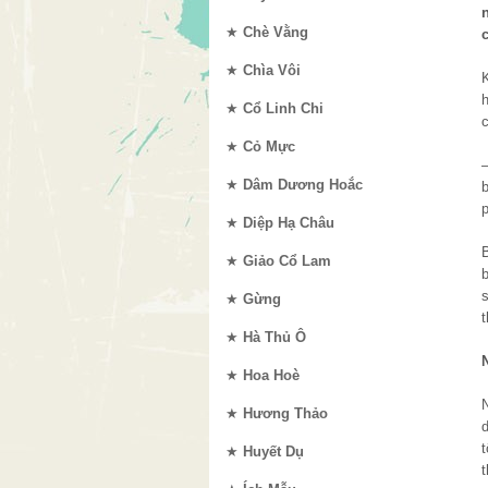
★
Chè Vằng
★
Chìa Vôi
K
★
Cổ Linh Chi
★
Cỏ Mực
★
Dâm Dương Hoắc
★
Diệp Hạ Châu
★
Giảo Cổ Lam
b
★
Gừng
t
★
Hà Thủ Ô
★
Hoa Hoè
★
Hương Thảo
★
Huyết Dụ