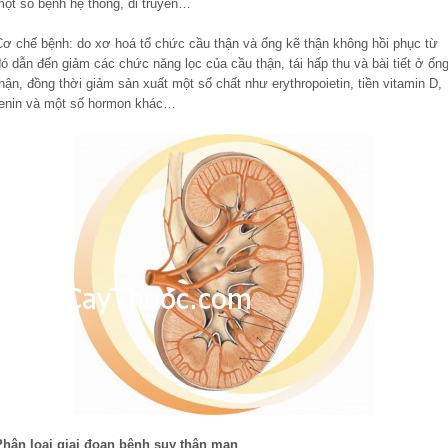
một số bệnh hệ thống, di truyền…
Cơ chế bệnh: do xơ hoá tổ chức cầu thận và ống kẽ thận không hồi phục từ
ó dẫn đến giảm các chức năng lọc của cầu thận, tái hấp thu và bài tiết ở ốn
hận, đồng thời giảm sản xuất một số chất như erythropoietin, tiền vitamin D,
renin và một số hormon khác…
Phân loại giai đoạn bệnh suy thận mạn