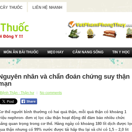
 CÂY THUỐC
LIÊN HỆ NHANH
MÓN ĂN BÀI THUỐC
MẸO HAY
CẨM NANG SỐNG
TIN Y HỌC
Nguyên nhân và chẩn đoán chứng suy thận
mạn
Bệnh Thận - Thận hư
No comments
Cơ thể người bình thường có hai quả thận, mỗi quả thận có khoảng 1
triệu nephron- đơn vị lọc cầu thận hoạt động để đảm bảo nhiều chức
năng quan trọng trong cơ thể. Hàng ngày có khoảng 180 lít dịch được lọ
qua thận nhưng có 99% nước được tái hấp thu lại và chỉ có 1,5 – 2,0 lit