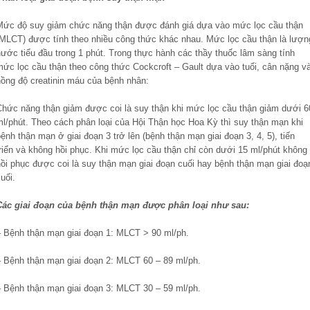
Mức độ suy giảm chức năng thận được đánh giá dựa vào mức lọc cầu thận
(MLCT) được tính theo nhiều công thức khác nhau. Mức lọc cầu thận là lượn
ước tiểu đầu trong 1 phút. Trong thực hành các thầy thuốc lâm sàng tính
mức lọc cầu thận theo công thức Cockcroft – Gault dựa vào tuổi, cân nặng v
nồng độ creatinin máu của bệnh nhân:
Chức năng thận giảm được coi là suy thận khi mức lọc cầu thận giảm dưới 6
ml/phút. Theo cách phân loại của Hội Thận học Hoa Kỳ thì suy thận mạn khi
ệnh thận mạn ở giai đoạn 3 trở lên (bệnh thận mạn giai đoạn 3, 4, 5), tiến
riển và không hồi phục. Khi mức lọc cầu thận chỉ còn dưới 15 ml/phút không
hồi phục được coi là suy thận mạn giai đoạn cuối hay bệnh thận mạn giai đoạ
uối.
Các giai đoạn của bệnh thận mạn được phân loại như sau:
– Bệnh thận mạn giai đoạn 1: MLCT > 90 ml/ph.
– Bệnh thận mạn giai đoạn 2: MLCT 60 – 89 ml/ph.
– Bệnh thận mạn giai đoạn 3: MLCT 30 – 59 ml/ph.