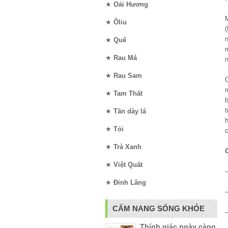
★
Oải Hương
★
Ôliu
n
★
Quế
★
Rau Má
★
Rau Sam
★
Tam Thất
b
t
★
Tần dày lá
★
Tỏi
c
★
Trà Xanh
★
Việt Quất
★
Đinh Lăng
CẨM NANG SỐNG KHỎE
Thính giác ngày càng