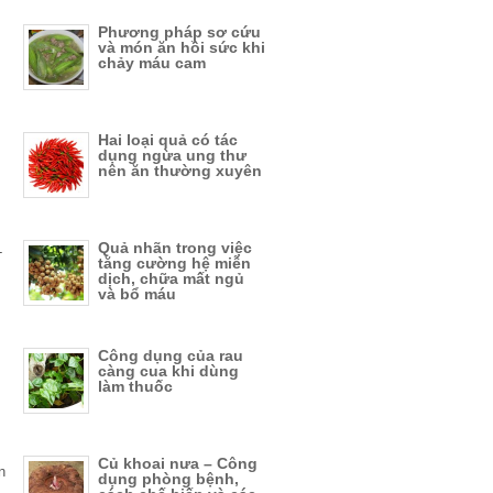
Phương pháp sơ cứu
và món ăn hồi sức khi
chảy máu cam
Hai loại quả có tác
dụng ngừa ung thư
nên ăn thường xuyên
Quả nhãn trong việc
-
tăng cường hệ miễn
dịch, chữa mất ngủ
và bổ máu
Công dụng của rau
càng cua khi dùng
làm thuốc
Củ khoai nưa – Công
n
dụng phòng bệnh,