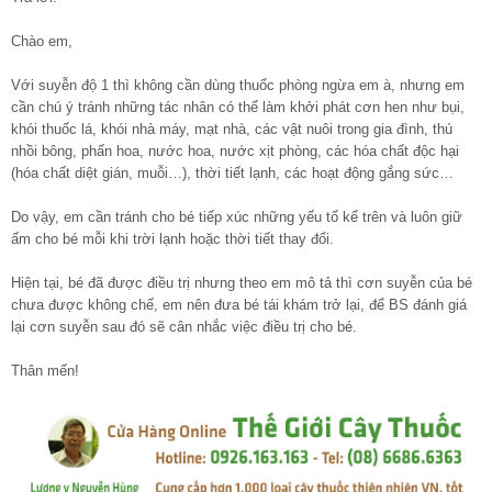
Chào em,
Với suyễn độ 1 thì không cần dùng thuốc phòng ngừa em à, nhưng em
cần chú ý tránh những tác nhân có thể làm khởi phát cơn hen như bụi,
khói thuốc lá, khói nhà máy, mạt nhà, các vật nuôi trong gia đình, thú
nhồi bông, phấn hoa, nước hoa, nước xịt phòng, các hóa chất độc hại
(hóa chất diệt gián, muỗi…), thời tiết lạnh, các hoạt động gắng sức…
Do vậy, em cần tránh cho bé tiếp xúc những yếu tố kể trên và luôn giữ
ấm cho bé mỗi khi trời lạnh hoặc thời tiết thay đổi.
Hiện tại, bé đã được điều trị nhưng theo em mô tả thì cơn suyễn của bé
chưa được không chế, em nên đưa bé tái khám trở lại, để BS đánh giá
lại cơn suyễn sau đó sẽ cân nhắc việc điều trị cho bé.
Thân mến!