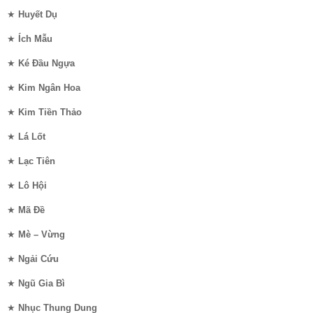
★
Huyết Dụ
★
Ích Mẫu
★
Ké Đầu Ngựa
★
Kim Ngân Hoa
★
Kim Tiền Thảo
★
Lá Lốt
★
Lạc Tiên
★
Lô Hội
★
Mã Đề
★
Mè – Vừng
★
Ngải Cứu
★
Ngũ Gia Bì
★
Nhục Thung Dung