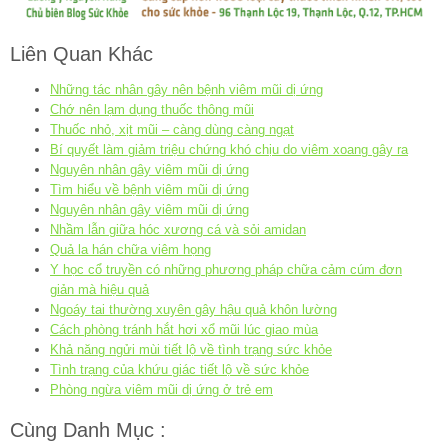
Liên Quan Khác
Những tác nhân gây nên bệnh viêm mũi dị ứng
Chớ nên lạm dụng thuốc thông mũi
Thuốc nhỏ, xịt mũi – càng dùng càng ngạt
Bí quyết làm giảm triệu chứng khó chịu do viêm xoang gây ra
Nguyên nhân gây viêm mũi dị ứng
Tìm hiểu về bệnh viêm mũi dị ứng
Nguyên nhân gây viêm mũi dị ứng
Nhầm lẫn giữa hóc xương cá và sỏi amidan
Quả la hán chữa viêm họng
Y học cổ truyền có những phương pháp chữa cảm cúm đơn
giản mà hiệu quả
Ngoáy tai thường xuyên gây hậu quả khôn lường
Cách phòng tránh hắt hơi xổ mũi lúc giao mùa
Khả năng ngửi mùi tiết lộ về tình trạng sức khỏe
Tình trạng của khứu giác tiết lộ về sức khỏe
Phòng ngừa viêm mũi dị ứng ở trẻ em
Cùng Danh Mục :