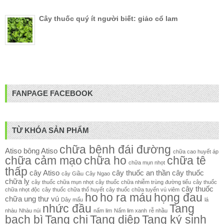
Cây thuốc quý ít người biết: giảo cổ lam
FANPAGE FACEBOOK
TỪ KHÓA SẢN PHẨM
chữa bệnh đái đường
Atiso
bông Atiso
chữa cao huyết áp
chữa cảm mạo
chữa ho
chữa tê
chữa mụn nhọt
thấp
cây Atiso
cây thuốc an thần
cây thuốc
cây Giầu
Cây Ngao
chữa lỵ
cây thuốc chữa mụn nhọt
cây thuốc chữa nhiễm trùng đường tiểu
cây thuốc
cây thuốc
chữa nhọt độc
cây thuốc chữa thổ huyết
cây thuốc chữa tuyến vú viêm
ho
ho ra máu
họng đau
chữa ung thư vú
Dây mấu
lá
nhức đầu
Tang
nhàu
Nhàu núi
nấm lim
Nấm lim xanh
rễ nhầu
bạch bì
Tang chi
Tang diệp
Tang ký sinh