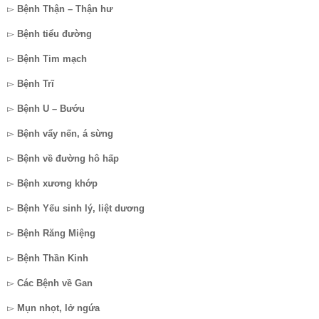
▻
Bệnh Thận – Thận hư
▻
Bệnh tiểu đường
▻
Bệnh Tim mạch
▻
Bệnh Trĩ
▻
Bệnh U – Bướu
▻
Bệnh vẩy nến, á sừng
▻
Bệnh về đường hô hấp
▻
Bệnh xương khớp
▻
Bệnh Yếu sinh lý, liệt dương
▻
Bệnh Răng Miệng
▻
Bệnh Thần Kinh
▻
Các Bệnh về Gan
▻
Mụn nhọt, lở ngứa