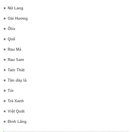
★
Nữ Lang
★
Oải Hương
★
Ôliu
★
Quế
★
Rau Má
★
Rau Sam
★
Tam Thất
★
Tần dày lá
★
Tỏi
★
Trà Xanh
★
Việt Quất
★
Đinh Lăng