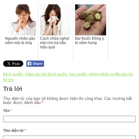
Nguyên nhân gây
Cách chữa nghẹt
Bài thuốc Đông y
viêm mũi dị ứng
mũi cho bà bầu
trị viêm họng
hiệu quả
Bé bị suyễn
,
chăm sóc khi bé bị suyễn
,
hen suyễn
,
phòng bệnh suyễn cho trẻ
,
trẻ em
Trả lời
Thư điện tử của bạn sẽ không được hiện thị công khai.
Các trường bắt
buộc được đánh dấu
*
Tên
*
Thư điện tử
*