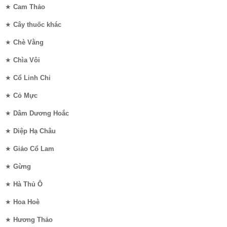
★
Cam Thảo
★
Cây thuốc khác
★
Chè Vằng
★
Chìa Vôi
★
Cổ Linh Chi
★
Cỏ Mực
★
Dâm Dương Hoắc
★
Diệp Hạ Châu
★
Giảo Cổ Lam
★
Gừng
★
Hà Thủ Ô
★
Hoa Hoè
★
Hương Thảo