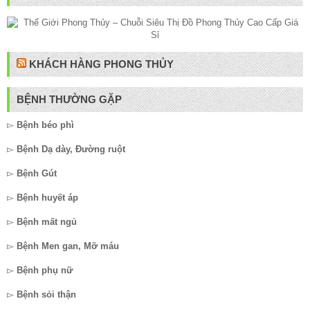
KHÁCH HÀNG PHONG THỦY
BỆNH THƯỜNG GẶP
▻
Bệnh béo phì
▻
Bệnh Dạ dày, Đường ruột
▻
Bệnh Gút
▻
Bệnh huyết áp
▻
Bệnh mất ngủ
▻
Bệnh Men gan, Mỡ máu
▻
Bệnh phụ nữ
▻
Bệnh sỏi thận