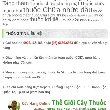
Tang thầm
Thuốc chữa chóng mặt
Thuốc chữa
thuốc Chữa nhức đầu
mụn nhọt
thuốc
chữa phong thấp
thuốc Chữa phù thũng
Thuốc
thuốc chữa viêm gan
thuốc lợi tiểu
chữa viêm họng
thuốc điều kinh
Trái nhàu
trừ
thấp
THÔNG TIN LIÊN HỆ
+ Gọi hotline
0926.163.163
hoặc
(08) 6686.6363
để được tư vấn và đặt
hàng
+ Giao hàng và thu tiền tận nhà trên toàn quốc (COD), mua hàng
không phải đặt cọc
+ Mua số lượng một loại cây thuốc từ 5kg trở lên vui lòng đặt trước
3 ngày (đơn vị tính vnđ/kg)
+ Địa chỉ mua hàng trực tiếp: 96 Đường Thạnh Lộc 19, P. Thạnh Lộc,
Quận 12, Tp.HCM [
xem bản đồ
]