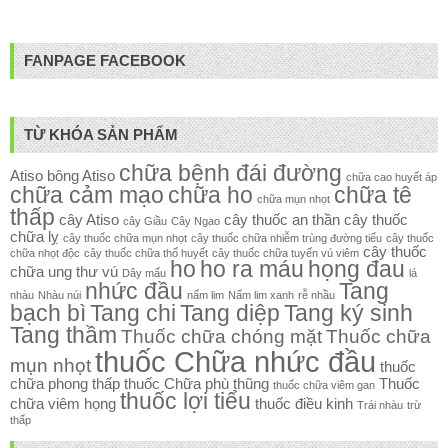
FANPAGE FACEBOOK
TỪ KHÓA SẢN PHẨM
chữa bệnh đái đường
Atiso
bông Atiso
chữa cao huyết áp
chữa cảm mạo
chữa ho
chữa tê
chữa mụn nhọt
thấp
cây Atiso
cây thuốc an thần
cây thuốc
cây Giầu
Cây Ngao
chữa lỵ
cây thuốc chữa mụn nhọt
cây thuốc chữa nhiễm trùng đường tiểu
cây thuốc
cây thuốc
chữa nhọt độc
cây thuốc chữa thổ huyết
cây thuốc chữa tuyến vú viêm
ho
ho ra máu
họng đau
chữa ung thư vú
Dây mấu
lá
nhức đầu
Tang
nhàu
Nhàu núi
nấm lim
Nấm lim xanh
rễ nhầu
bạch bì
Tang chi
Tang diệp
Tang ký sinh
Tang thầm
Thuốc chữa chóng mặt
Thuốc chữa
thuốc Chữa nhức đầu
mụn nhọt
thuốc
chữa phong thấp
thuốc Chữa phù thũng
Thuốc
thuốc chữa viêm gan
thuốc lợi tiểu
chữa viêm họng
thuốc điều kinh
Trái nhàu
trừ
thấp