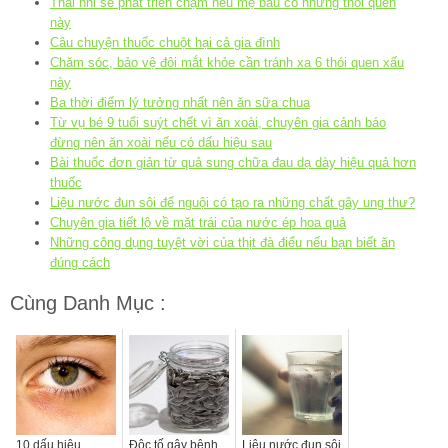
Thai nhi sẽ phát triển chậm nếu mẹ bầu có những thói quen
này
Câu chuyện thuốc chuột hại cả gia đình
Chăm sóc, bảo vệ đôi mắt khỏe cần tránh xa 6 thói quen xấu
này
Ba thời điểm lý tưởng nhất nên ăn sữa chua
Từ vụ bé 9 tuổi suýt chết vì ăn xoài, chuyên gia cảnh báo
đừng nên ăn xoài nếu có dấu hiệu sau
Bài thuốc đơn giản từ quả sung chữa đau dạ dày hiệu quả hơn
thuốc
Liệu nước đun sôi để nguội có tạo ra những chất gây ung thư?
Chuyên gia tiết lộ về mặt trái của nước ép hoa quả
Những công dụng tuyệt vời của thịt đà điểu nếu bạn biết ăn
đúng cách
Cùng Danh Mục :
10 dấu hiệu
Độc tố gây bệnh
Liệu nước đun sôi