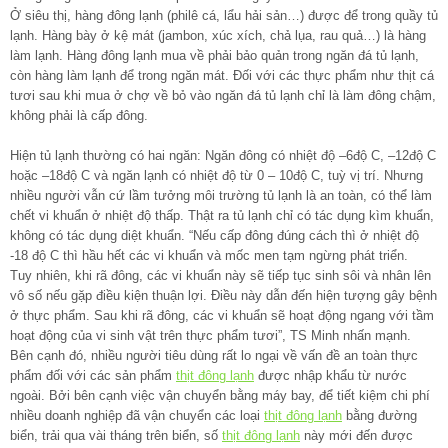
Ở siêu thị, hàng đông lạnh (philê cá, lẩu hải sản…) được để trong quầy tủ
lạnh. Hàng bày ở kệ mát (jambon, xúc xích, chả lụa, rau quả…) là hàng
làm lạnh. Hàng đông lạnh mua về phải bảo quản trong ngăn đá tủ lạnh,
còn hàng làm lạnh để trong ngăn mát. Đối với các thực phẩm như thịt cá
tươi sau khi mua ở chợ về bỏ vào ngăn đá tủ lạnh chỉ là làm đông chậm,
không phải là cấp đông.
Hiện tủ lạnh thường có hai ngăn: Ngăn đông có nhiệt độ –6độ C, –12độ C
hoặc –18độ C và ngăn lạnh có nhiệt độ từ 0 – 10độ C, tuỳ vị trí. Nhưng
nhiều người vẫn cứ lầm tưởng môi trường tủ lạnh là an toàn, có thể làm
chết vi khuẩn ở nhiệt độ thấp. Thật ra tủ lạnh chỉ có tác dụng kìm khuẩn,
không có tác dụng diệt khuẩn. “Nếu cấp đông đúng cách thì ở nhiệt độ
-18 độ C thì hầu hết các vi khuẩn và mốc men tạm ngừng phát triển.
Tuy nhiên, khi rã đông, các vi khuẩn này sẽ tiếp tục sinh sôi và nhân lên
vô số nếu gặp điều kiện thuận lợi. Điều này dẫn đến hiện tượng gây bệnh
ở thực phẩm. Sau khi rã đông, các vi khuẩn sẽ hoạt động ngang với tầm
hoạt động của vi sinh vật trên thực phẩm tươi”, TS Minh nhấn mạnh.
Bên cạnh đó, nhiều người tiêu dùng rất lo ngại về vấn đề an toàn thực
phẩm đối với các sản phẩm
thịt đông lạnh
được nhập khẩu từ nước
ngoài. Bởi bên cạnh việc vận chuyển bằng máy bay, để tiết kiệm chi phí
nhiều doanh nghiệp đã vận chuyển các loại
thịt đông lạnh
bằng đường
biển, trải qua vài tháng trên biển, số
thịt đông lạnh
này mới đến được