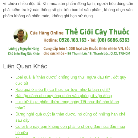
vì chứa nhiều độc tố. Khi mua sản phẩm đông lạnh, người tiêu dùng cần
phải kiểm tra kỹ các thông số ghi trên bao bì sản phẩm, không chọn sản
phẩm không có nhãn mác, không ghi hạn sử dụng.
Liên Quan Khác
Loại quả là “thần dược” chống ung thư, ngừa đau tim, đột quỵ
cực tốt
Rau quả ở siêu thị có thực sự tươi như là bạn nghĩ?
Bài tập dành cho quý ông chốn văn phòng ít vận động
Lưu trữ thực phẩm thừa trong ngày Tết như thế nào là an
toàn?
Đừng nghĩ quả quýt là thần dược, nó cũng có những hạn chế
sau đây
Có bí kíp này bạn không còn phải lo chứng đau nửa đầu mùa
hè nữa