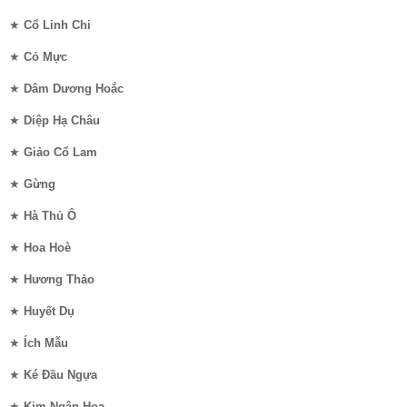
★
Cổ Linh Chi
★
Cỏ Mực
★
Dâm Dương Hoắc
★
Diệp Hạ Châu
★
Giảo Cổ Lam
★
Gừng
★
Hà Thủ Ô
★
Hoa Hoè
★
Hương Thảo
★
Huyết Dụ
★
Ích Mẫu
★
Ké Đầu Ngựa
★
Kim Ngân Hoa