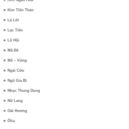
★
Kim Tiền Thảo
★
Lá Lốt
★
Lạc Tiên
★
Lô Hội
★
Mã Đề
★
Mè – Vừng
★
Ngải Cứu
★
Ngũ Gia Bì
★
Nhục Thung Dung
★
Nữ Lang
★
Oải Hương
★
Ôliu