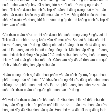
nước, cho vào hộp hay túi ni lông kín hơi rồi cất trữ trong ngăn đá tủ
lạnh. Thịt nên được bọc nhiều lớp để tránh bị đông cứng quá mức, dẫn
đến mất nước, khiến thay đổi màu sắc, mùi vị. Đồng thời buộc thịt thật
chặt để nước và không khí ít lọt vào sẽ giúp thịt sẽ không bị nhiều lớp đá
bám vào bề mặt.
Các thực phẩm hữu cơ chỉ nên được bảo quản trong vòng 3 ngày đổ lại.
Thịt phải cắt nhỏ ra từng khúc vừa đủ một bữa. Sau đó ăn bữa nào thì
bỏ ra, rã đông và sử dụng. Không nên để cả tảng thịt to, rồi rã đông, sau
đó lại làm đông đá trở lại, sẽ chóng hỏng thịt. Mỗi lần cấp đông – rã đông,
các chất dinh dưỡng đều giảm 20%, mất nhiều dinh dưỡng hoà tan trong
thịt, một số chất gần như mất hết. Cách làm này đã vô tình làm cho quá
trình vi khuẩn tăng lên gấp nhiều lần.
Nhằm phòng tránh ngộ độc thực phẩm và các bệnh lây truyền qua thực
phẩm trong mùa hè, bác sĩ Vi khuyến cáo người tiêu dùng cần chọn mua
những thực phẩm còn tươi, nếu là thực phẩm đông lạnh cần được bảo
quản tốt, thực phẩm có nguồn gốc, còn hạn sử dụng.
Đối với các thực phẩm cần bảo quản ở điều kiện nhiệt độ thấp như thịt,
thủy sản đông lạnh, sản phảm chế biến từ sữa… cần lựa chọn các cửa
hàng có đầy đủ điều kiện bảo quản. Hạn chế mua đồ nội tạng đông lạnh