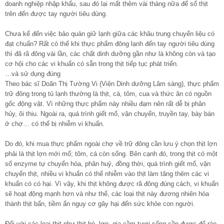
doanh nghiệp nhập khẩu, sau đó lại mất thêm vài tháng nữa để số thịt
trên đến được tay người tiêu dùng.
Chưa kể đến việc bảo quản giữ lạnh giữa các khâu trung chuyển liệu có
đạt chuẩn? Rất có thể khi thực phẩm đông lạnh đến tay người tiêu dùng
thì đã rã đông vài lần, các chất dinh dưỡng gần như là không còn và tạo
cơ hội cho các vi khuẩn có sẵn trong thịt tiếp tục phát triển.
…và sử dụng đúng
Theo bác sĩ Doãn Thị Tường Vi (Viện Dinh dưỡng Lâm sàng), thực phẩm
trữ đông trong tủ lạnh thường là thịt, cá, tôm, cua và thức ăn có nguồn
gốc động vật. Vì những thực phẩm này nhiều đạm nên rất dễ bị phân
hủy, ôi thiu. Ngoài ra, quá trình giết mổ, vận chuyển, truyền tay, bày bán
ở chợ… có thể bị nhiễm vi khuẩn.
Do đó, khi mua thực phẩm ngoài chợ về trữ đông cần lưu ý chọn thịt lợn
phải là thịt lợn mới mổ; tôm, cá còn sống. Bên cạnh đó, trong thịt có một
số enzyme tự chuyển hóa, phân huỷ, đồng thời, quá trình giết mổ, vận
chuyển thịt, nhiều vi khuẩn có thể nhiễm vào thịt làm tăng thêm các vi
khuẩn có có hại. Vì vậy, khi thịt không được rã đông đúng cách, vi khuẩn
sẽ hoạt động mạnh hơn và như thế, các loại thịt này đương nhiên hóa
thành thịt bẩn, tiềm ẩn nguy cơ gây hại đến sức khỏe con người.
Đối với các loại thịt như thịt bò, lợn, gia cầm tươi sống cần được để ráo