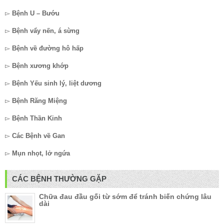
▻
Bệnh U – Bướu
▻
Bệnh vẩy nến, á sừng
▻
Bệnh về đường hô hấp
▻
Bệnh xương khớp
▻
Bệnh Yếu sinh lý, liệt dương
▻
Bệnh Răng Miệng
▻
Bệnh Thần Kinh
▻
Các Bệnh về Gan
▻
Mụn nhọt, lở ngứa
CÁC BỆNH THƯỜNG GẶP
Chữa đau đầu gối từ sớm để tránh biến chứng lâu
dài