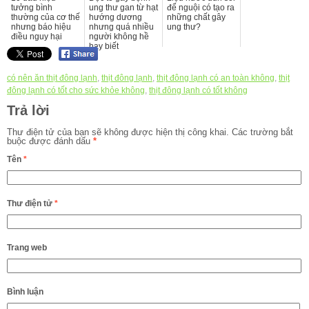
tưởng bình
ung thư gan từ hạt
để nguội có tạo ra
thường của cơ thế
hướng dương
những chất gây
nhưng báo hiệu
nhưng quá nhiều
ung thư?
điều nguy hại
người không hề
hay biết
có nên ăn thịt đông lạnh
,
thịt đông lạnh
,
thịt đông lạnh có an toàn không
,
thịt
đông lạnh có tốt cho sức khỏe không
,
thịt đông lạnh có tốt không
Trả lời
Thư điện tử của bạn sẽ không được hiện thị công khai.
Các trường bắt
buộc được đánh dấu
*
Tên
*
Thư điện tử
*
Trang web
Bình luận