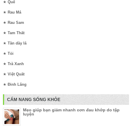
★
Quế
★
Rau Má
★
Rau Sam
★
Tam Thất
★
Tần dày lá
★
Tỏi
★
Trà Xanh
★
Việt Quất
★
Đinh Lăng
CẨM NANG SỐNG KHỎE
Mẹo giúp bạn giảm nhanh cơn đau khớp do tập
luyện