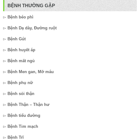
BỆNH THƯỜNG GẶP
▻
Bệnh béo phì
▻
Bệnh Dạ dày, Đường ruột
▻
Bệnh Gút
▻
Bệnh huyết áp
▻
Bệnh mất ngủ
▻
Bệnh Men gan, Mỡ máu
▻
Bệnh phụ nữ
▻
Bệnh sỏi thận
▻
Bệnh Thận – Thận hư
▻
Bệnh tiểu đường
▻
Bệnh Tim mạch
▻
Bệnh Trĩ