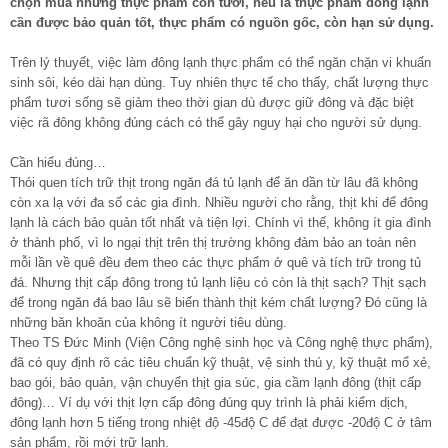
chọn mua những thực phẩm còn tươi, nếu là thực phẩm đông lạnh
cần được bảo quản tốt, thực phẩm có nguồn gốc, còn hạn sử dụng.
Trên lý thuyết, việc làm đông lạnh thực phẩm có thể ngăn chặn vi khuẩn
sinh sôi, kéo dài hạn dùng. Tuy nhiên thực tế cho thấy, chất lượng thực
phẩm tươi sống sẽ giảm theo thời gian dù được giữ đông và đặc biệt
việc rã đông không đúng cách có thể gây nguy hại cho người sử dụng.
Cần hiểu đúng…
Thói quen tích trữ thịt trong ngăn đá tủ lạnh để ăn dần từ lâu đã không
còn xa lạ với đa số các gia đình. Nhiều người cho rằng, thịt khi để đông
lạnh là cách bảo quản tốt nhất và tiện lợi. Chính vì thế, không ít gia đình
ở thành phố, vì lo ngại thịt trên thị trường không đảm bảo an toàn nên
mỗi lần về quê đều đem theo các thực phẩm ở quê và tích trữ trong tủ
đá. Nhưng thịt cấp đông trong tủ lạnh liệu có còn là thịt sạch? Thịt sạch
để trong ngăn đá bao lâu sẽ biến thành thịt kém chất lượng? Đó cũng là
những băn khoăn của không ít người tiêu dùng.
Theo TS Đức Minh (Viện Công nghệ sinh học và Công nghệ thực phẩm),
đã có quy định rõ các tiêu chuẩn kỹ thuật, vệ sinh thú y, kỹ thuật mổ xẻ,
bao gói, bảo quản, vận chuyển thịt gia súc, gia cầm lạnh đông (thịt cấp
đông)… Ví dụ với thịt lợn cấp đông đúng quy trình là phải kiểm dịch,
đông lạnh hơn 5 tiếng trong nhiệt độ -45độ C để đạt được -20độ C ở tâm
sản phẩm, rồi mới trữ lạnh.