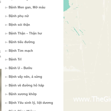
i
▻
Bệnh Men gan, Mỡ máu
▻
Bệnh phụ nữ
▻
Bệnh sỏi thận
▻
Bệnh Thận – Thận hư
▻
Bệnh tiểu đường
▻
Bệnh Tim mạch
c
m
▻
Bệnh Trĩ
▻
Bệnh U – Bướu
▻
Bệnh vẩy nến, á sừng
▻
Bệnh về đường hô hấp
▻
Bệnh xương khớp
▻
Bệnh Yếu sinh lý, liệt dương