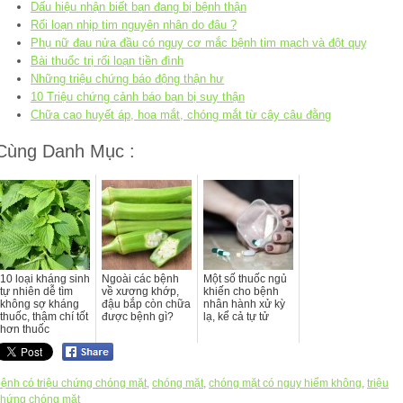
Dấu hiệu nhận biết bạn đang bị bệnh thận
Rối loạn nhịp tim nguyên nhân do đâu ?
Phụ nữ đau nửa đầu có nguy cơ mắc bệnh tim mạch và đột quỵ
Bài thuốc trị rối loạn tiền đình
Những triệu chứng báo động thận hư
10 Triệu chứng cảnh báo bạn bị suy thận
Chữa cao huyết áp, hoa mắt, chóng mắt từ cây câu đằng
Cùng Danh Mục :
10 loại kháng sinh
Ngoài các bệnh
Một số thuốc ngủ
tự nhiên dễ tìm
về xương khớp,
khiến cho bệnh
không sợ kháng
đậu bắp còn chữa
nhân hành xử kỳ
thuốc, thậm chí tốt
được bệnh gì?
lạ, kể cả tự tử
hơn thuốc
ệnh có triệu chứng chóng mặt
,
chóng mặt
,
chóng mặt có nguy hiểm không
,
triệu
chứng chóng mặt