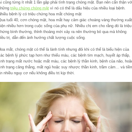
i cũng từng ít nhất 1 lần gặp phải tình trạng chóng mặt. Bạn nên cẩn thận vớ
những
triệu chứng chóng mặt
vì nó có thể là dấu hiệu của nhiều loại bệnh.
Nhiều bệnh lý có triệu chứng hoa mắt chóng mặt
Qua tuổi 40, cơn chóng mặt, hoa mắt hay cảm giác choáng váng thường xuất
iện nhiều hơn trong cuộc sống của phụ nữ. Nhiều chị em cho rằng đó là triệu
chứng bình thường, thỉnh thoảng mới xảy ra nên thường bỏ qua mà không
điều trị, dẫn đến ảnh hưởng chất lượng cuộc sống.
oa mắt, chóng mặt có thể là lành tính nhưng đôi khi có thể là biểu hiện của
các bệnh lý phức tạp hơn như thiếu máu, các bệnh tim mạch, huyết áp thấp,
tình trạng mất nước hoặc mất máu, các bệnh lý thần kinh, bệnh của não, hoặ
tình trạng căng thẳng, mất ngủ hoặc suy nhược thần kinh, trầm cảm… và tiề
n nhiều nguy cơ nếu không điều trị kịp thời.