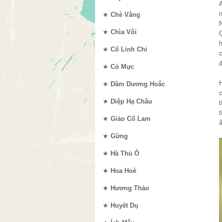
A
★
Chè Vằng
★
Chìa Vôi
h
★
Cổ Linh Chi
★
Cỏ Mực
H
★
Dâm Dương Hoắc
★
Diệp Hạ Châu
★
Giảo Cổ Lam
ẩ
★
Gừng
★
Hà Thủ Ô
★
Hoa Hoè
★
Hương Thảo
★
Huyết Dụ