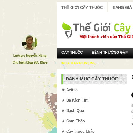
THẾ GIỚI CÂY THUỐC
BẢNG GIÁ
CÂY THUỐC
BỆNH THƯỜNG GẶP
»
MUA HÀNG ONLINE
DANH MỤC CÂY THUỐC
★
Actisô
★
Ba Kích Tím
★
Bạch Quả
★
Cam Thảo
★
Cây thuốc khác