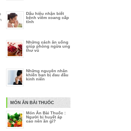
Dấu hiệu nhận biết
p
bệnh viêm xoang cấp
n
tính
Những cách ăn uống
giúp phòng ngừa ung
thư vú
Những nguyên nhân
khiến bạn bị đau đầu
kinh niên
MÓN ĂN BÀI THUỐC
Món Ăn Bài Thuốc :
Người bị huyết áp
cao nên ăn gì?