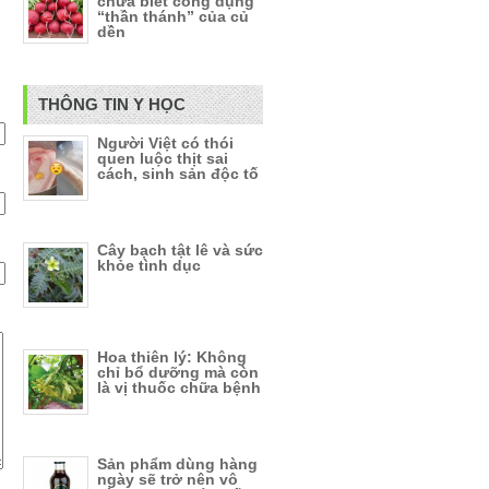
chưa biết công dụng
“thần thánh” của củ
dền
THÔNG TIN Y HỌC
Người Việt có thói
quen luộc thịt sai
cách, sinh sản độc tố
Cây bạch tật lê và sức
khỏe tình dục
Hoa thiên lý: Không
chỉ bổ dưỡng mà còn
là vị thuốc chữa bệnh
Sản phẩm dùng hàng
ngày sẽ trở nên vô