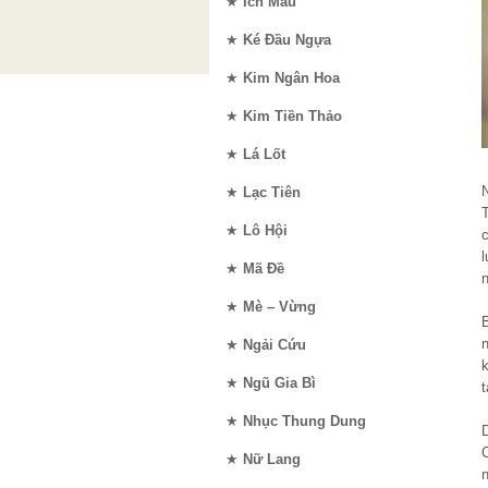
★
Ích Mẫu
★
Ké Đầu Ngựa
★
Kim Ngân Hoa
★
Kim Tiền Thảo
★
Lá Lốt
★
Lạc Tiên
T
★
Lô Hội
l
★
Mã Đề
★
Mè – Vừng
B
★
Ngải Cứu
★
Ngũ Gia Bì
★
Nhục Thung Dung
D
★
Nữ Lang