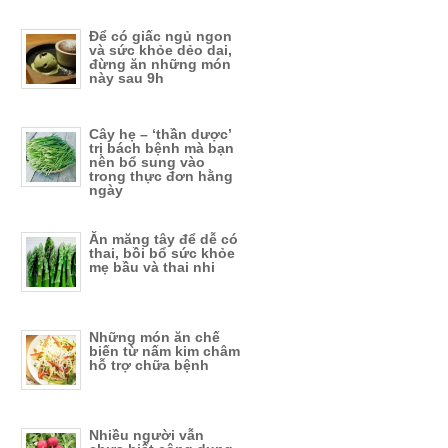
Để có giấc ngủ ngon
và sức khỏe dẻo dai,
đừng ăn những món
này sau 9h
Cây hẹ – ‘thần dược’
trị bách bệnh mà bạn
nên bổ sung vào
trong thực đơn hằng
ngày
Ăn măng tây để dễ có
thai, bồi bổ sức khỏe
mẹ bầu và thai nhi
Những món ăn chế
biến từ nấm kim châm
hỗ trợ chữa bệnh
Nhiều người vẫn