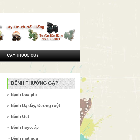
CÂY THUỐC QUÝ
BỆNH THƯỜNG GẶP
▻
Bệnh béo phì
▻
Bệnh Dạ dày, Đường ruột
▻
Bệnh Gút
▻
Bệnh huyết áp
▻
Bệnh mất ngủ