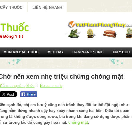
 CÂY THUỐC
LIÊN HỆ NHANH
MÓN ĂN BÀI THUỐC
MẸO HAY
CẨM NANG SỐNG
TIN Y HỌC
Chớ nên xem nhẹ triệu chứng chóng mặt
Cẩm nang sống khỏe
No comments
Bên cạnh đó, chị em lưu ý cũng nên tránh thay đổi tư thế đột ngột như
đang nằm đứng nhanh dậy hay xoay nhanh sang hai bên. Điều tối quan
trọng là không được uống rượu, bia trong khi đang sử dụng dược phẩm
vì sự tương tác đó cũng gây hoa mắt,
chóng mặt
.