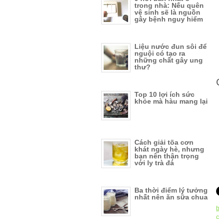
trong nhà: Nếu quên
vệ sinh sẽ là nguồn
gây bệnh nguy hiểm
Liệu nước đun sôi để
nguội có tạo ra
những chất gây ung
thư?
Top 10 lợi ích sức
khỏe mà hàu mang lại
Cách giải tõa cơn
khát ngày hè, nhưng
bạn nên thận trọng
với ly trà đá
Ba thời điểm lý tưởng
nhất nên ăn sữa chua
b