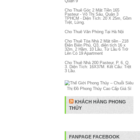
Quận 9
Cho Thuê Góc 2 Mặt Tiền 165
Pasteur - Võ Thị Sáu, Quận 3
TPHCM - Diện Tích: 20 X 25m, Gồm
Trệt, Lửng.
Cho Thuê Văn Phòng Tại Hà Nội
Cho Thuê Tòa Nhà 2 Mặt tiền - 218
Điện Biên Phủ, Q3, diện tích 16 x
32m, 2 Hầm, 10 Lầu, Từ Lầu 6 Trở
Lên Có 19 Apartment
Cho Thuê Nhà 200 Pasteur, P. 6, Q.
3. Diện Tích: 16X37M. Kết Cấu: Trệt
3 Lầu.
KHÁCH HÀNG PHONG
THỦY
FANPAGE FACEBOOK