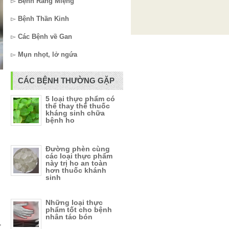
▻
Bệnh Răng Miệng
▻
Bệnh Thần Kinh
▻
Các Bệnh về Gan
▻
Mụn nhọt, lở ngứa
CÁC BỆNH THƯỜNG GẶP
5 loại thực phẩm có
thể thay thế thuốc
kháng sinh chữa
bệnh ho
Đường phèn cùng
các loại thực phẩm
này trị ho an toàn
hơn thuốc khánh
sinh
Những loại thực
phẩm tốt cho bệnh
nhân táo bón
,