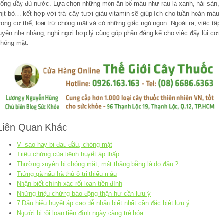
uống đầy đủ nước. Lựa chọn những món ăn bổ máu như rau lá xanh, hải sản,
hịt bò… kết hợp với trái cây tươi giàu vitamin sẽ giúp ích cho tuần hoàn máu
rong cơ thể, loại trừ chóng mặt và có những giấc ngủ ngon. Ngoài ra, việc tậ
luyện nhẹ nhàng, nghỉ ngơi hợp lý cũng góp phần đáng kể cho việc đẩy lùi cơ
chóng mặt.
Liên Quan Khác
Vì sao hay bị đau đầu, chóng mặt
Triệu chứng của bệnh huyết áp thấp
Thường xuyên bị chóng mặt, mất thăng bằng là do đâu ?
Trứng gà nấu hà thủ ô trị thiếu máu
Nhận biết chính xác rối loạn tiền đình
Những triệu chứng báo động thận hư cần lưu ý
7 Dấu hiệu huyết áp cao dễ nhận biết nhất cần đặc biệt lưu ý
Người bị rối loạn tiền đình ngày càng trẻ hóa