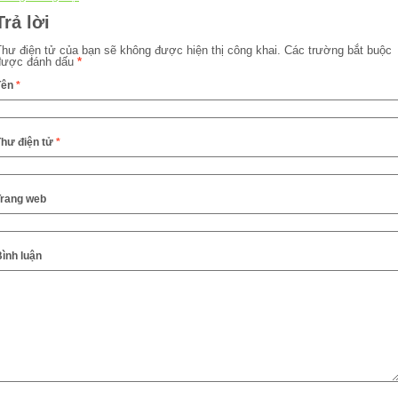
Trả lời
Thư điện tử của bạn sẽ không được hiện thị công khai.
Các trường bắt buộc
được đánh dấu
*
Tên
*
Thư điện tử
*
Trang web
ình luận