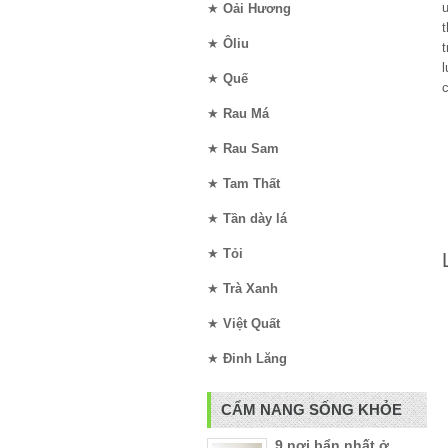
★
Oải Hương
t
★
Ôliu
t
★
Quế
★
Rau Má
★
Rau Sam
★
Tam Thất
★
Tần dày lá
★
Tỏi
★
Trà Xanh
★
Việt Quất
★
Đinh Lăng
CẨM NANG SỐNG KHỎE
9 nơi bẩn nhất ở