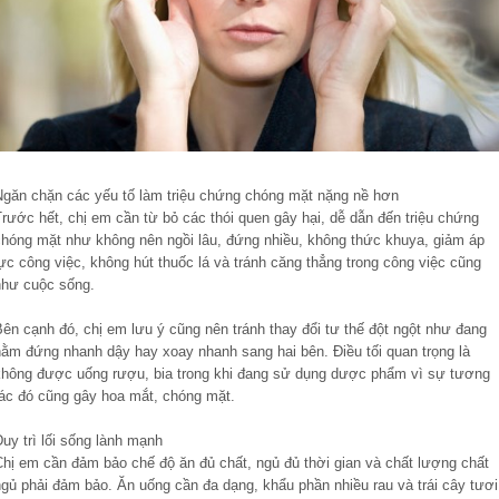
Ngăn chặn các yếu tố làm triệu chứng chóng mặt nặng nề hơn
rước hết, chị em cần từ bỏ các thói quen gây hại, dễ dẫn đến triệu chứng
chóng mặt như không nên ngồi lâu, đứng nhiều, không thức khuya, giảm áp
ực công việc, không hút thuốc lá và tránh căng thẳng trong công việc cũng
như cuộc sống.
ên cạnh đó, chị em lưu ý cũng nên tránh thay đổi tư thế đột ngột như đang
nằm đứng nhanh dậy hay xoay nhanh sang hai bên. Điều tối quan trọng là
không được uống rượu, bia trong khi đang sử dụng dược phẩm vì sự tương
tác đó cũng gây hoa mắt, chóng mặt.
uy trì lối sống lành mạnh
Chị em cần đảm bảo chế độ ăn đủ chất, ngủ đủ thời gian và chất lượng chất
ngủ phải đảm bảo. Ăn uống cần đa dạng, khẩu phần nhiều rau và trái cây tươi