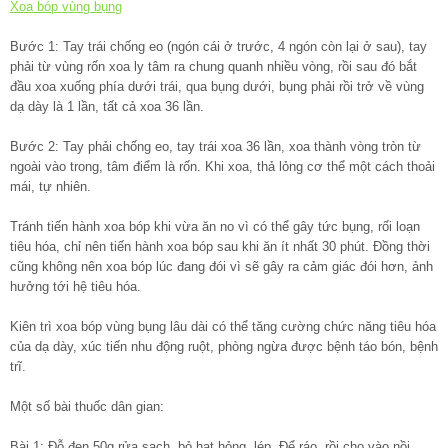
Xoa bóp vùng bụng
Bước 1: Tay trái chống eo (ngón cái ở trước, 4 ngón còn lại ở sau), tay
phải từ vùng rốn xoa ly tâm ra chung quanh nhiều vòng, rồi sau đó bắt
đầu xoa xuống phía dưới trái, qua bụng dưới, bụng phải rồi trở về vùng
dạ dày là 1 lần, tất cả xoa 36 lần.
Bước 2: Tay phải chống eo, tay trái xoa 36 lần, xoa thành vòng tròn từ
ngoài vào trong, tâm điểm là rốn. Khi xoa, thả lỏng cơ thể một cách thoải
mái, tự nhiên.
Tránh tiến hành xoa bóp khi vừa ăn no vì có thể gây tức bụng, rối loạn
tiêu hóa, chỉ nên tiến hành xoa bóp sau khi ăn ít nhất 30 phút. Đồng thời
cũng không nên xoa bóp lúc đang đói vì sẽ gây ra cảm giác đói hơn, ảnh
hưởng tới hệ tiêu hóa.
Kiên trì xoa bóp vùng bụng lâu dài có thể tăng cường chức năng tiêu hóa
của dạ dày, xúc tiến nhu động ruột, phòng ngừa được bệnh táo bón, bệnh
trĩ.
Một số bài thuốc dân gian:
Bài 1: Đỗ đen 50g rửa sạch, bỏ hạt hỏng, lép. Để ráo, rồi cho vào nồi