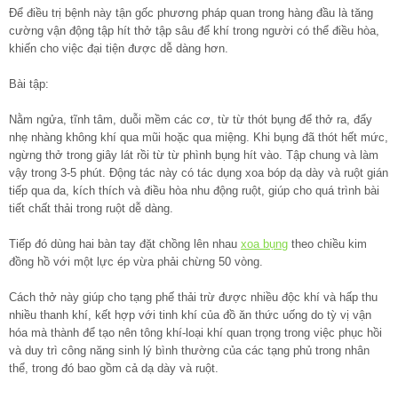
Để điều trị bệnh này tận gốc phương pháp quan trong hàng đầu là tăng
cường vận động tập hít thở tập sâu để khí trong người có thể điều hòa,
khiến cho việc đại tiện được dễ dàng hơn.
Bài tập:
Nằm ngửa, tĩnh tâm, duỗi mềm các cơ, từ từ thót bụng để thở ra, đẩy
nhẹ nhàng không khí qua mũi hoặc qua miệng. Khi bụng đã thót hết mức,
ngừng thở trong giây lát rồi từ từ phình bụng hít vào. Tập chung và làm
vậy trong 3-5 phút. Động tác này có tác dụng xoa bóp dạ dày và ruột gián
tiếp qua da, kích thích và điều hòa nhu động ruột, giúp cho quá trình bài
tiết chất thải trong ruột dễ dàng.
Tiếp đó dùng hai bàn tay đặt chồng lên nhau
xoa bụng
theo chiều kim
đồng hồ với một lực ép vừa phải chừng 50 vòng.
Cách thở này giúp cho tạng phế thải trừ được nhiều độc khí và hấp thu
nhiều thanh khí, kết hợp với tinh khí của đồ ăn thức uống do tỳ vị vận
hóa mà thành để tạo nên tông khí-loại khí quan trọng trong việc phục hồi
và duy trì công năng sinh lý bình thường của các tạng phủ trong nhân
thể, trong đó bao gồm cả dạ dày và ruột.