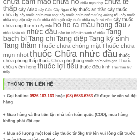
chữa cảm mạo
chữa ho
chữa tê
chữa mụn nhọt
thấp
cây Atiso
cây thuốc an thần
cây thuốc
cây Giầu
Cây Ngao
chữa lỵ
cây thuốc chữa mụn nhọt
cây thuốc chữa nhiễm trùng đường tiểu
cây thuốc
cây thuốc
chữa nhọt độc
cây thuốc chữa thổ huyết
cây thuốc chữa tuyến vú viêm
ho
ho ra máu
họng đau
chữa ung thư vú
Dây mấu
lá
nhức đầu
Tang
nhàu
Nhàu núi
nấm lim
Nấm lim xanh
rễ nhầu
bạch bì
Tang chi
Tang diệp
Tang ký sinh
Tang thầm
Thuốc chữa chóng mặt
Thuốc chữa
thuốc Chữa nhức đầu
mụn nhọt
thuốc
chữa phong thấp
thuốc Chữa phù thũng
Thuốc
thuốc chữa viêm gan
thuốc lợi tiểu
chữa viêm họng
thuốc điều kinh
Trái nhàu
trừ
thấp
THÔNG TIN LIÊN HỆ
+ Gọi hotline
0926.163.163
hoặc
(08) 6686.6363
để được tư vấn và đặt
hàng
+ Giao hàng và thu tiền tận nhà trên toàn quốc (COD), mua hàng
không phải đặt cọc
+ Mua số lượng một loại cây thuốc từ 5kg trở lên vui lòng đặt trước
3 ngày (đơn vị tính vnđ/kg)