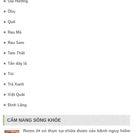
★
Oải Hương
★
Ôliu
★
Quế
★
Rau Má
★
Rau Sam
★
Tam Thất
★
Tần dày lá
★
Tỏi
★
Trà Xanh
★
Việt Quất
★
Đinh Lăng
CẨM NANG SỐNG KHỎE
Rượu ớt có thực sự chữa được các bệnh nguy hiểm