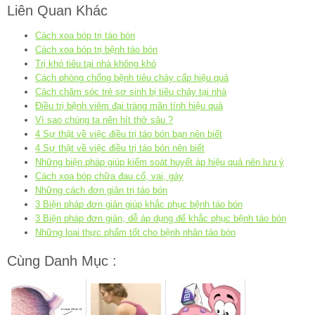
Liên Quan Khác
Cách xoa bóp trị táo bón
Cách xoa bóp trị bệnh táo bón
Trị khó tiêu tại nhà không khó
Cách phòng chống bệnh tiêu chảy cấp hiệu quả
Cách chăm sóc trẻ sơ sinh bị tiêu chảy tại nhà
Điều trị bệnh viêm đại tràng mãn tính hiệu quả
Vì sao chúng ta nên hít thở sâu ?
4 Sự thật về việc điều trị táo bón bạn nên biết
4 Sự thật về việc điều trị táo bón nên biết
Những biện pháp giúp kiểm soát huyết áp hiệu quả nên lưu ý
Cách xoa bóp chữa đau cổ, vai, gáy
Những cách đơn giản trị táo bón
3 Biện pháp đơn giản giúp khắc phục bệnh táo bón
3 Biện pháp đơn giản, dễ áp dụng để khắc phục bệnh táo bón
Những loại thực phẩm tốt cho bệnh nhân táo bón
Cùng Danh Mục :