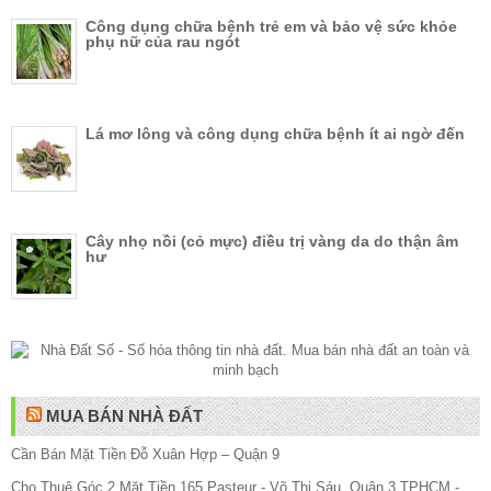
Công dụng chữa bệnh trẻ em và bảo vệ sức khỏe
phụ nữ của rau ngót
Lá mơ lông và công dụng chữa bệnh ít ai ngờ đến
Cây nhọ nồi (cỏ mực) điều trị vàng da do thận âm
hư
MUA BÁN NHÀ ĐẤT
Cần Bán Mặt Tiền Đỗ Xuân Hợp – Quận 9
Cho Thuê Góc 2 Mặt Tiền 165 Pasteur - Võ Thị Sáu, Quận 3 TPHCM -