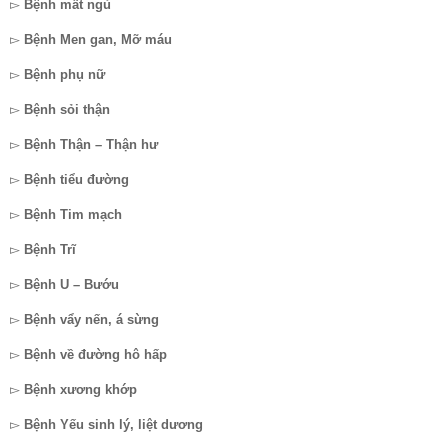
▻
Bệnh mất ngủ
▻
Bệnh Men gan, Mỡ máu
▻
Bệnh phụ nữ
▻
Bệnh sỏi thận
▻
Bệnh Thận – Thận hư
▻
Bệnh tiểu đường
▻
Bệnh Tim mạch
▻
Bệnh Trĩ
▻
Bệnh U – Bướu
▻
Bệnh vẩy nến, á sừng
▻
Bệnh về đường hô hấp
▻
Bệnh xương khớp
▻
Bệnh Yếu sinh lý, liệt dương