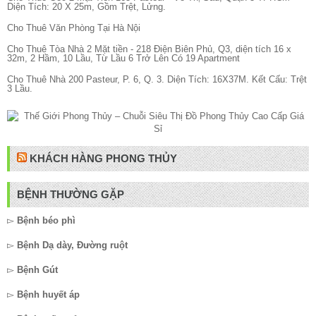
Diện Tích: 20 X 25m, Gồm Trệt, Lửng.
Cho Thuê Văn Phòng Tại Hà Nội
Cho Thuê Tòa Nhà 2 Mặt tiền - 218 Điện Biên Phủ, Q3, diện tích 16 x
32m, 2 Hầm, 10 Lầu, Từ Lầu 6 Trở Lên Có 19 Apartment
Cho Thuê Nhà 200 Pasteur, P. 6, Q. 3. Diện Tích: 16X37M. Kết Cấu: Trệt
3 Lầu.
KHÁCH HÀNG PHONG THỦY
BỆNH THƯỜNG GẶP
▻
Bệnh béo phì
▻
Bệnh Dạ dày, Đường ruột
▻
Bệnh Gút
▻
Bệnh huyết áp