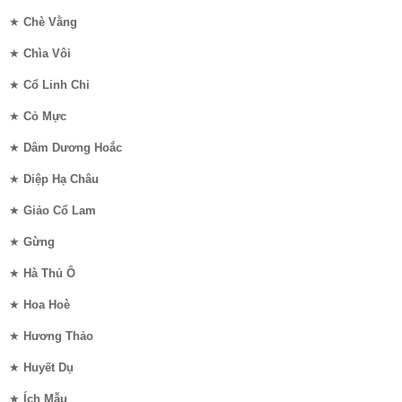
★
Chè Vằng
★
Chìa Vôi
★
Cổ Linh Chi
★
Cỏ Mực
★
Dâm Dương Hoắc
★
Diệp Hạ Châu
★
Giảo Cổ Lam
★
Gừng
★
Hà Thủ Ô
★
Hoa Hoè
★
Hương Thảo
★
Huyết Dụ
★
Ích Mẫu