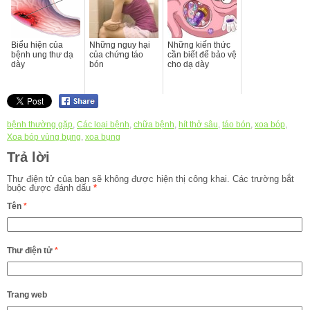
Biểu hiện của
Những nguy hại
Những kiến thức
bệnh ung thư dạ
của chứng táo
cần biết để bảo vệ
dày
bón
cho dạ dày
bệnh thường gặp
,
Các loại bệnh
,
chữa bệnh
,
hít thở sâu
,
táo bón
,
xoa bóp
,
Xoa bóp vùng bụng
,
xoa bụng
Trả lời
Thư điện tử của bạn sẽ không được hiện thị công khai.
Các trường bắt
buộc được đánh dấu
*
Tên
*
Thư điện tử
*
Trang web