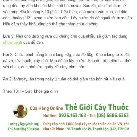
rang đều tay đến khi bốc khói khô hết nước. Sau đó, cho 1 chút muối
vào rang đều khoảng 5-10 phút. Tiếp theo, cho nước vào ninh, cô đặc
còn khoảng 1/3 lượng nước ban đầu. Lấy nước đó để nguội rồi trực tiếp.
Nếu cảm thấy khó uống có thể cho thêm chút đường.
Lưu ý: Nên cho đường vừa đủ không cho quá nhiều sẽ giảm tác dụng
chữa bệnh
của đỗ đen.
Bài 2: Chữa bệnh bằng khoai lang 50g, mía đỏ 60g. Khoai lang tươi để
cả vỏ, rửa sạch, xay nhỏ. Mía đỏ ép lấy nước. Sau đó, trộn đều hai thứ
với nhau, đun nhỏ lửa, quấy đều tay cho chín.
Ăn 2 lần/ngày, ăn trong ngày 1 tuần có thể giảm táo bón rất hiệu quả.
Theo T3H – Sức khỏe gia đình