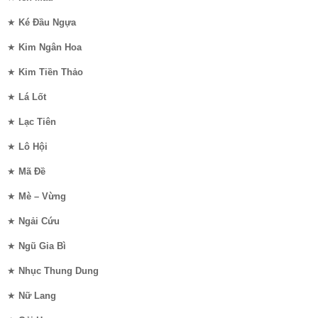
★
Ké Đầu Ngựa
★
Kim Ngân Hoa
★
Kim Tiền Thảo
★
Lá Lốt
★
Lạc Tiên
★
Lô Hội
★
Mã Đề
★
Mè – Vừng
★
Ngải Cứu
★
Ngũ Gia Bì
★
Nhục Thung Dung
★
Nữ Lang