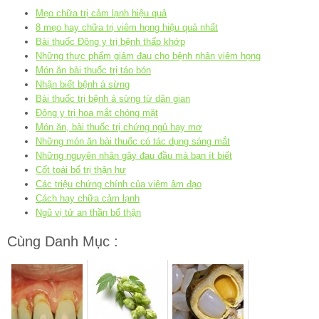
Mẹo chữa trị cảm lạnh hiệu quả
8 mẹo hay chữa trị viêm họng hiệu quả nhất
Bài thuốc Đông y trị bệnh thấp khớp
Những thực phẩm giảm đau cho bệnh nhân viêm họng
Món ăn bài thuốc trị táo bón
Nhận biết bệnh á sừng
Bài thuốc trị bệnh á sừng từ dân gian
Đông y trị hoa mắt chóng mặt
Món ăn, bài thuốc trị chứng ngủ hay mơ
Những món ăn bài thuốc có tác dụng sáng mắt
Những nguyên nhân gây đau đầu mà bạn ít biết
Cốt toái bổ trị thận hư
Các triệu chứng chính của viêm âm đạo
Cách hay chữa cảm lạnh
Ngũ vị tử an thần bổ thận
Cùng Danh Mục :