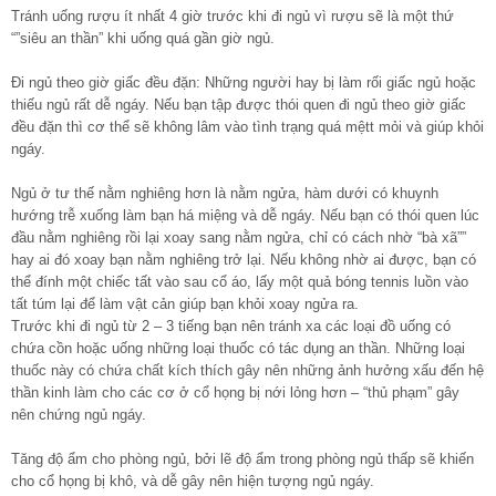
Tránh uống rượu ít nhất 4 giờ trước khi đi ngủ vì rượu sẽ là một thứ
“”siêu an thần” khi uống quá gần giờ ngủ.
Đi ngủ theo giờ giấc đều đặn: Những người hay bị làm rối giấc ngủ hoặc
thiếu ngủ rất dễ ngáy. Nếu bạn tập được thói quen đi ngủ theo giờ giấc
đều đặn thì cơ thể sẽ không lâm vào tình trạng quá mệtt mỏi và giúp khỏi
ngáy.
Ngủ ở tư thế nằm nghiêng hơn là nằm ngửa, hàm dưới có khuynh
hướng trễ xuống làm bạn há miệng và dễ ngáy. Nếu bạn có thói quen lúc
đầu nằm nghiêng rồi lại xoay sang nằm ngửa, chỉ có cách nhờ “bà xã””
hay ai đó xoay bạn nằm nghiêng trở lại. Nếu không nhờ ai được, bạn có
thể đính một chiếc tất vào sau cổ áo, lấy một quả bóng tennis luồn vào
tất túm lại để làm vật cản giúp bạn khỏi xoay ngửa ra.
Trước khi đi ngủ từ 2 – 3 tiếng bạn nên tránh xa các loại đồ uống có
chứa cồn hoặc uống những loại thuốc có tác dụng an thần. Những loại
thuốc này có chứa chất kích thích gây nên những ảnh hưởng xấu đến hệ
thần kinh làm cho các cơ ở cổ họng bị nới lỏng hơn – “thủ phạm” gây
nên chứng ngủ ngáy.
Tăng độ ẩm cho phòng ngủ, bởi lẽ độ ẩm trong phòng ngủ thấp sẽ khiến
cho cổ họng bị khô, và dễ gây nên hiện tượng ngủ ngáy.