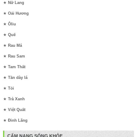
★
Nữ Lang
★
Oải Hương
★
Ôliu
★
Quế
★
Rau Má
★
Rau Sam
★
Tam Thất
★
Tần dày lá
★
Tỏi
★
Trà Xanh
★
Việt Quất
★
Đinh Lăng
CẨM NANG SỐNG KHỎE