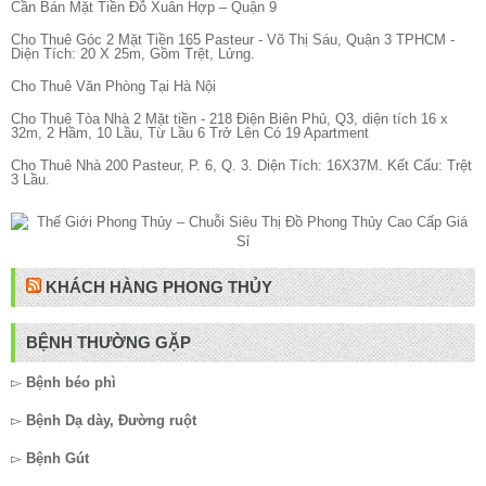
Cần Bán Mặt Tiền Đỗ Xuân Hợp – Quận 9
Cho Thuê Góc 2 Mặt Tiền 165 Pasteur - Võ Thị Sáu, Quận 3 TPHCM -
Diện Tích: 20 X 25m, Gồm Trệt, Lửng.
Cho Thuê Văn Phòng Tại Hà Nội
Cho Thuê Tòa Nhà 2 Mặt tiền - 218 Điện Biên Phủ, Q3, diện tích 16 x
32m, 2 Hầm, 10 Lầu, Từ Lầu 6 Trở Lên Có 19 Apartment
Cho Thuê Nhà 200 Pasteur, P. 6, Q. 3. Diện Tích: 16X37M. Kết Cấu: Trệt
3 Lầu.
KHÁCH HÀNG PHONG THỦY
BỆNH THƯỜNG GẶP
▻
Bệnh béo phì
▻
Bệnh Dạ dày, Đường ruột
▻
Bệnh Gút