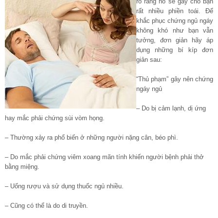
rõ ràng nó sẽ gây cho bạn
rất nhiều phiền toái. Để
khắc phục chứng ngủ ngáy
không khó như bạn vẫn
tưởng, đơn giản hãy áp
dụng những bí kíp đơn
giản sau:
“Thủ phạm” gây nên chứng
ngáy ngủ
– Do bị cảm lạnh, dị ứng
hay mắc phải chứng sùi vòm họng.
– Thường xảy ra phổ biến ở những người nặng cân, béo phì.
– Do mắc phải chứng viêm xoang mãn tính khiến người bệnh phải thở
bằng miệng.
– Uống rượu và sử dụng thuốc ngủ nhiều.
– Cũng có thể là do di truyền.