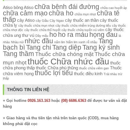
chữa bệnh đái đường
Atiso
bông Atiso
chữa cao huyết áp
chữa cảm mạo
chữa ho
chữa tê
chữa mụn nhọt
thấp
cây Atiso
cây thuốc an thần
cây thuốc
cây Giầu
Cây Ngao
chữa lỵ
cây thuốc chữa mụn nhọt
cây thuốc chữa nhiễm trùng đường tiểu
cây thuốc
cây thuốc
chữa nhọt độc
cây thuốc chữa thổ huyết
cây thuốc chữa tuyến vú viêm
ho
ho ra máu
họng đau
chữa ung thư vú
Dây mấu
lá
nhức đầu
Tang
nhàu
Nhàu núi
nấm lim
Nấm lim xanh
rễ nhầu
bạch bì
Tang chi
Tang diệp
Tang ký sinh
Tang thầm
Thuốc chữa chóng mặt
Thuốc chữa
thuốc Chữa nhức đầu
mụn nhọt
thuốc
chữa phong thấp
thuốc Chữa phù thũng
Thuốc
thuốc chữa viêm gan
thuốc lợi tiểu
chữa viêm họng
thuốc điều kinh
Trái nhàu
trừ
thấp
THÔNG TIN LIÊN HỆ
+ Gọi hotline
0926.163.163
hoặc
(08) 6686.6363
để được tư vấn và đặt
hàng
+ Giao hàng và thu tiền tận nhà trên toàn quốc (COD), mua hàng
không phải đặt cọc