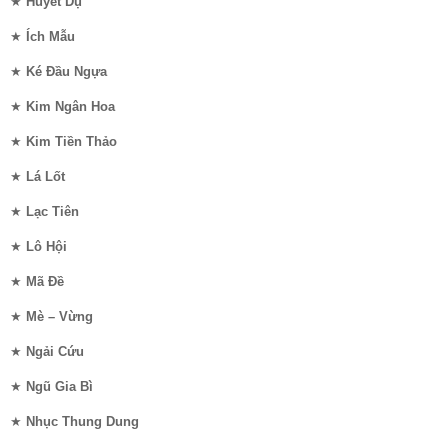
★
Huyết Dụ
★
Ích Mẫu
★
Ké Đầu Ngựa
★
Kim Ngân Hoa
★
Kim Tiền Thảo
★
Lá Lốt
★
Lạc Tiên
★
Lô Hội
★
Mã Đề
★
Mè – Vừng
★
Ngải Cứu
★
Ngũ Gia Bì
★
Nhục Thung Dung