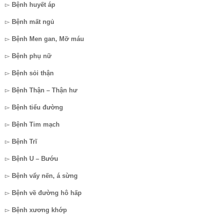
▻
Bệnh huyết áp
▻
Bệnh mất ngủ
▻
Bệnh Men gan, Mỡ máu
▻
Bệnh phụ nữ
▻
Bệnh sỏi thận
▻
Bệnh Thận – Thận hư
▻
Bệnh tiểu đường
▻
Bệnh Tim mạch
▻
Bệnh Trĩ
▻
Bệnh U – Bướu
▻
Bệnh vẩy nến, á sừng
▻
Bệnh về đường hô hấp
▻
Bệnh xương khớp