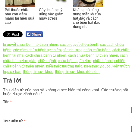
Bài thuốc chữa
Cây thuốc quý
Khám phá công
nha chu viêm
uống vào giảm
dụng thần kỳ của
mang lại hiệu quả
ngay stress
hạt đác và cách
cao
chế biến hạt đác
đúng nhất
bí quyết chữa bệnh từ thiên nhiên
,
các bí quyết chữa bệnh
,
các cách chữa
bệnh
,
các cách chữa bệnh tự nhiên
,
các phương pháp chữa bệnh
,
cách chữa
bệnh tại nhà
,
cách chữa bệnh tự nhiên
,
cách chữa bệnh từ thiên nhiên
,
cách
chữa bệnh đơn giản
,
chữa bệnh
,
chữa bệnh giản đơn
,
chữa bệnh tự nhiên
,
chữa bệnh từ thiên nhiên
,
kiến thức thường thức
,
kien thuc y duoc
,
kiến thức y
học cơ bản
,
thông tin sức khỏe
,
thông tin sức khỏe đời sống
Trả lời
Thư điện tử của bạn sẽ không được hiện thị công khai.
Các trường bắt
buộc được đánh dấu
*
Tên
*
Thư điện tử
*