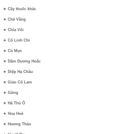
★
Cây thuốc khác
★
Chè Vằng
★
Chìa Vôi
★
Cổ Linh Chi
★
Cỏ Mực
★
Dâm Dương Hoắc
★
Diệp Hạ Châu
★
Giảo Cổ Lam
★
Gừng
★
Hà Thủ Ô
★
Hoa Hoè
★
Hương Thảo