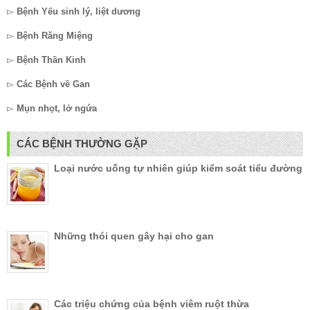
▻
Bệnh Yếu sinh lý, liệt dương
▻
Bệnh Răng Miệng
▻
Bệnh Thần Kinh
▻
Các Bệnh về Gan
▻
Mụn nhọt, lở ngứa
CÁC BỆNH THƯỜNG GẶP
Loại nước uống tự nhiên giúp kiểm soát tiểu đường
Những thói quen gây hại cho gan
Các triệu chứng của bệnh viêm ruột thừa