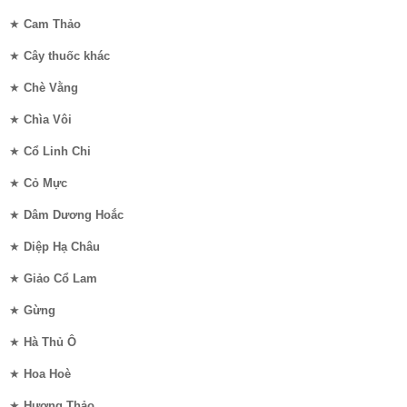
★
Cam Thảo
★
Cây thuốc khác
★
Chè Vằng
★
Chìa Vôi
★
Cổ Linh Chi
★
Cỏ Mực
★
Dâm Dương Hoắc
★
Diệp Hạ Châu
★
Giảo Cổ Lam
★
Gừng
★
Hà Thủ Ô
★
Hoa Hoè
★
Hương Thảo