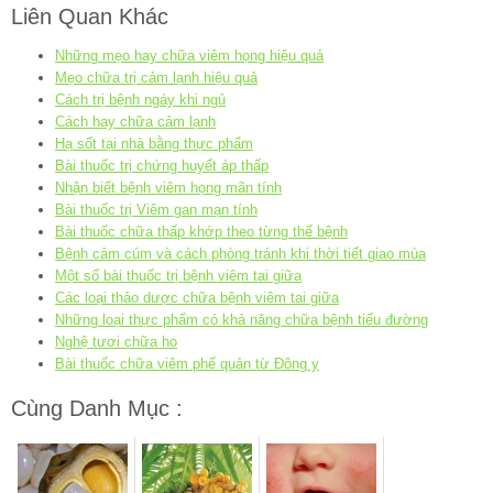
Liên Quan Khác
Những mẹo hay chữa viêm họng hiệu quả
Mẹo chữa trị cảm lạnh hiệu quả
Cách trị bệnh ngáy khi ngủ
Cách hay chữa cảm lạnh
Hạ sốt tại nhà bằng thực phẩm
Bài thuốc trị chứng huyết áp thấp
Nhận biết bệnh viêm họng mãn tính
Bài thuốc trị Viêm gan mạn tính
Bài thuốc chữa thấp khớp theo từng thể bệnh
Bệnh cảm cúm và cách phòng tránh khi thời tiết giao mùa
Một số bài thuốc trị bệnh viêm tai giữa
Các loại thảo dược chữa bệnh viêm tai giữa
Những loại thực phẩm có khả năng chữa bệnh tiểu đường
Nghệ tươi chữa ho
Bài thuốc chữa viêm phế quản từ Đông y
Cùng Danh Mục :