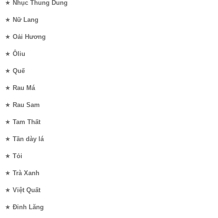
★
Nhục Thung Dung
★
Nữ Lang
★
Oải Hương
★
Ôliu
★
Quế
★
Rau Má
★
Rau Sam
★
Tam Thất
★
Tần dày lá
★
Tỏi
★
Trà Xanh
★
Việt Quất
★
Đinh Lăng