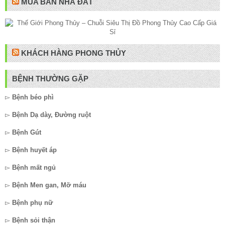
MUA BÁN NHÀ ĐẤT
KHÁCH HÀNG PHONG THỦY
BỆNH THƯỜNG GẶP
▻
Bệnh béo phì
▻
Bệnh Dạ dày, Đường ruột
▻
Bệnh Gút
▻
Bệnh huyết áp
▻
Bệnh mất ngủ
▻
Bệnh Men gan, Mỡ máu
▻
Bệnh phụ nữ
▻
Bệnh sỏi thận