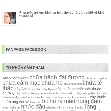
Phụ nữ, trẻ em không hút thuốc lá vẫn chết vì khói
thuốc lá
FANPAGE FACEBOOK
TỪ KHÓA SẢN PHẨM
chữa bệnh đái đường
Atiso
bông Atiso
chữa cao huyết áp
chữa cảm mạo
chữa ho
chữa tê
chữa mụn nhọt
thấp
cây Atiso
cây thuốc an thần
cây thuốc
cây Giầu
Cây Ngao
chữa lỵ
cây thuốc chữa mụn nhọt
cây thuốc chữa nhiễm trùng đường tiểu
cây thuốc
cây thuốc
chữa nhọt độc
cây thuốc chữa thổ huyết
cây thuốc chữa tuyến vú viêm
ho
ho ra máu
họng đau
chữa ung thư vú
Dây mấu
lá
nhức đầu
Tang
nhàu
Nhàu núi
nấm lim
Nấm lim xanh
rễ nhầu