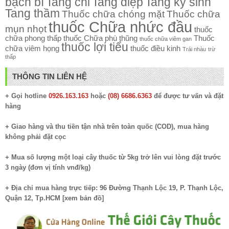
bạch bì
Tang chi
Tang diệp
Tang ký sinh
Tang thầm
Thuốc chữa chóng mặt
Thuốc chữa
thuốc Chữa nhức đầu
mụn nhọt
thuốc
chữa phong thấp
thuốc Chữa phù thũng
Thuốc
thuốc chữa viêm gan
thuốc lợi tiểu
chữa viêm họng
thuốc điều kinh
Trái nhàu
trừ
thấp
THÔNG TIN LIÊN HỆ
+ Gọi hotline
0926.163.163
hoặc
(08) 6686.6363
để được tư vấn và đặt
hàng
+ Giao hàng và thu tiền tận nhà trên toàn quốc (COD), mua hàng
không phải đặt cọc
+ Mua số lượng một loại cây thuốc từ 5kg trở lên vui lòng đặt trước
3 ngày (đơn vị tính vnđ/kg)
+ Địa chỉ mua hàng trực tiếp: 96 Đường Thạnh Lộc 19, P. Thạnh Lộc,
Quận 12, Tp.HCM [
xem bản đồ
]