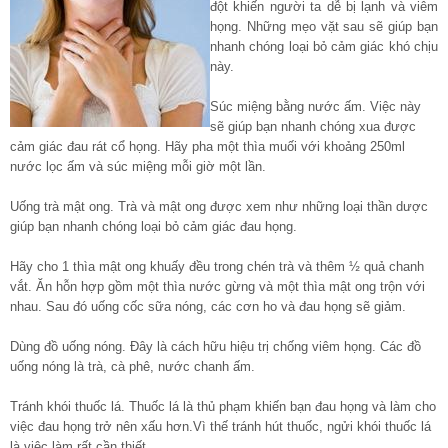
đột khiến người ta dễ bị lạnh và viêm
họng. Những mẹo vặt sau sẽ giúp bạn
nhanh chóng loại bỏ cảm giác khó chịu
này.
Súc miệng bằng nước ấm. Việc này
sẽ giúp bạn nhanh chóng xua được
cảm giác đau rát cổ họng. Hãy pha một thìa muối với khoảng 250ml
nước lọc ấm và súc miệng mỗi giờ một lần.
Uống trà mật ong. Trà và mật ong được xem như những loại thần dược
giúp bạn nhanh chóng loại bỏ cảm giác đau họng.
Hãy cho 1 thìa mật ong khuấy đều trong chén trà và thêm ½ quả chanh
vắt. Ăn hỗn hợp gồm một thìa nước gừng và một thìa mật ong trộn với
nhau. Sau đó uống cốc sữa nóng, các cơn ho và đau họng sẽ giảm.
Dùng đồ uống nóng. Đây là cách hữu hiệu trị chống viêm họng. Các đồ
uống nóng là trà, cà phê, nước chanh ấm.
Tránh khói thuốc lá. Thuốc lá là thủ phạm khiến bạn đau họng và làm cho
việc đau họng trở nên xấu hơn.Vì thế tránh hút thuốc, ngửi khói thuốc lá
là việc làm rất cần thiết.