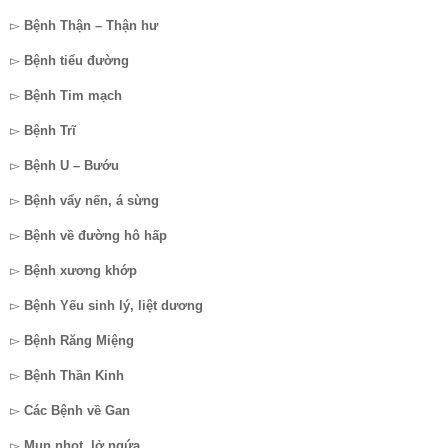
▻
Bệnh Thận – Thận hư
▻
Bệnh tiểu đường
▻
Bệnh Tim mạch
▻
Bệnh Trĩ
▻
Bệnh U – Bướu
▻
Bệnh vẩy nến, á sừng
▻
Bệnh về đường hô hấp
▻
Bệnh xương khớp
▻
Bệnh Yếu sinh lý, liệt dương
▻
Bệnh Răng Miệng
▻
Bệnh Thần Kinh
▻
Các Bệnh về Gan
▻
Mụn nhọt, lở ngứa