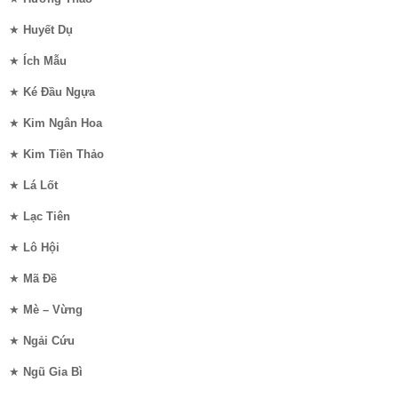
★
Huyết Dụ
★
Ích Mẫu
★
Ké Đầu Ngựa
★
Kim Ngân Hoa
★
Kim Tiền Thảo
★
Lá Lốt
★
Lạc Tiên
★
Lô Hội
★
Mã Đề
★
Mè – Vừng
★
Ngải Cứu
★
Ngũ Gia Bì