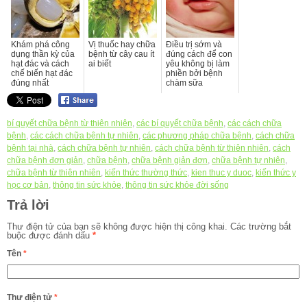
Khám phá công
Vị thuốc hay chữa
Điều trị sớm và
dụng thần kỳ của
bệnh từ cây cau ít
đúng cách để con
hạt đác và cách
ai biết
yêu không bị làm
chế biến hạt đác
phiền bởi bệnh
đúng nhất
chàm sữa
bí quyết chữa bệnh từ thiên nhiên
,
các bí quyết chữa bệnh
,
các cách chữa
bệnh
,
các cách chữa bệnh tự nhiên
,
các phương pháp chữa bệnh
,
cách chữa
bệnh tại nhà
,
cách chữa bệnh tự nhiên
,
cách chữa bệnh từ thiên nhiên
,
cách
chữa bệnh đơn giản
,
chữa bệnh
,
chữa bệnh giản đơn
,
chữa bệnh tự nhiên
,
chữa bệnh từ thiên nhiên
,
kiến thức thường thức
,
kien thuc y duoc
,
kiến thức y
học cơ bản
,
thông tin sức khỏe
,
thông tin sức khỏe đời sống
Trả lời
Thư điện tử của bạn sẽ không được hiện thị công khai.
Các trường bắt
buộc được đánh dấu
*
Tên
*
Thư điện tử
*