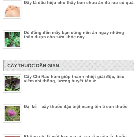
Đây là dấu hiệu cho thấy bạn chưa ăn đủ rau củ quả
Dù đắng đến mấy bạn cũng nên ăn ngay những
thần dược cho sức khỏe này
CÂY THUỐC DÂN GIAN
Cây Chi Râu hùm giúp thanh nhiệt giải độc, tiêu
viêm chỉ thống, lương huyết tán ứ
Đại kế – cây thuốc đặc biệt mang tên 5 con thuốc
Không chỉ là một loại gia vị, rau răm còn là thuốc