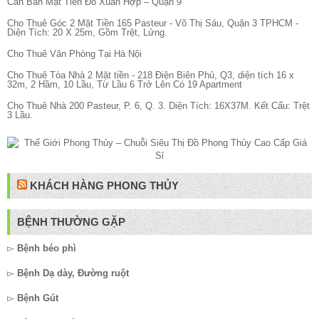
Cần Bán Mặt Tiền Đỗ Xuân Hợp – Quận 9
Cho Thuê Góc 2 Mặt Tiền 165 Pasteur - Võ Thị Sáu, Quận 3 TPHCM -
Diện Tích: 20 X 25m, Gồm Trệt, Lửng.
Cho Thuê Văn Phòng Tại Hà Nội
Cho Thuê Tòa Nhà 2 Mặt tiền - 218 Điện Biên Phủ, Q3, diện tích 16 x
32m, 2 Hầm, 10 Lầu, Từ Lầu 6 Trở Lên Có 19 Apartment
Cho Thuê Nhà 200 Pasteur, P. 6, Q. 3. Diện Tích: 16X37M. Kết Cấu: Trệt
3 Lầu.
KHÁCH HÀNG PHONG THỦY
BỆNH THƯỜNG GẶP
▻
Bệnh béo phì
▻
Bệnh Dạ dày, Đường ruột
▻
Bệnh Gút