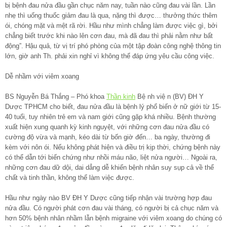
bị bệnh đau nửa đầu gần chục năm nay, tuần nào cũng đau vài lần. Lần
nhẹ thì uống thuốc giảm đau là qua, nặng thì được… thưởng thức thêm
ói, chóng mặt và mệt rã rời. Hầu như mình chẳng làm được việc gì, bởi
chẳng biết trước khi nào lên cơn đau, mà đã đau thì phải nằm như bất
động”. Hậu quả, từ vị trí phó phòng của một tập đoàn công nghệ thông tin
lớn, giờ anh Th. phải xin nghỉ vì không thể đáp ứng yêu cầu công việc.
Dễ nhầm với viêm xoang
BS Nguyễn Bá Thắng – Phó khoa
Thần kinh
Bệ nh việ n (BV) ĐH Y
Dược TPHCM cho biết, đau nửa đầu là bệnh lý phổ biến ở nữ giới từ 15-
40 tuổi, tuy nhiên trẻ em và nam giới cũng gặp khá nhiều. Bệnh thường
xuất hiện xung quanh kỳ kinh nguyệt, với những cơn đau nửa đầu có
cường độ vừa và mạnh, kéo dài từ bốn giờ đến… ba ngày, thường đi
kèm với nôn ói. Nếu không phát hiện và điều trị kịp thời, chứng bệnh này
có thể dẫn tới biến chứng như nhồi máu não, liệt nửa người… Ngoài ra,
những cơn đau dữ dội, dai dẳng dễ khiến bệnh nhân suy sụp cả về thể
chất và tinh thần, không thể làm việc được.
Hầu như ngày nào BV ĐH Y Dược cũng tiếp nhận vài trường hợp đau
nửa đầu. Có người phát cơn đau vài tháng, có người bị cả chục năm và
hơn 50% bệnh nhân nhầm lẫn bệnh migraine với viêm xoang do chúng có