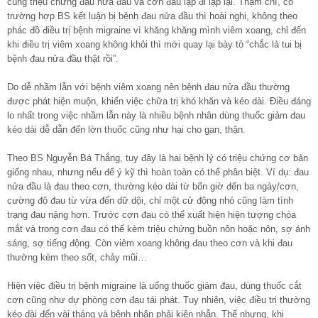
cùng triệu chứng đau nửa đầu và cơn đau lặp đi lặp lại. Thậm chí, có
trường hợp BS kết luận bị bệnh đau nửa đầu thì hoài nghi, không theo
phác đồ điều trị bệnh migraine vì khăng khăng mình viêm xoang, chỉ đến
khi điều trị viêm xoang không khỏi thì mới quay lại bày tỏ “chắc là tui bị
bệnh đau nửa đầu thật rồi”.
Do dễ nhầm lẫn với bệnh viêm xoang nên bệnh đau nửa đầu thường
được phát hiện muộn, khiến việc chữa trị khó khăn và kéo dài. Điều đáng
lo nhất trong việc nhầm lẫn này là nhiều bệnh nhân dùng thuốc giảm đau
kéo dài dễ dẫn đến lờn thuốc cũng như hại cho gan, thận.
Theo BS Nguyễn Bá Thắng, tuy đây là hai bệnh lý có triệu chứng cơ bản
giống nhau, nhưng nếu để ý kỹ thì hoàn toàn có thể phân biệt. Ví dụ: đau
nửa đầu là đau theo cơn, thường kéo dài từ bốn giờ đến ba ngày/cơn,
cường độ đau từ vừa đến dữ dội, chỉ một cử động nhỏ cũng làm tình
trạng đau nặng hơn. Trước cơn đau có thể xuất hiện hiện tượng chóa
mắt và trong cơn đau có thể kèm triệu chứng buồn nôn hoặc nôn, sợ ánh
sáng, sợ tiếng động. Còn viêm xoang không đau theo cơn và khi đau
thường kèm theo sốt, chảy mũi…
Hiện việc điều trị bệnh migraine là uống thuốc giảm đau, dùng thuốc cắt
cơn cũng như dự phòng cơn đau tái phát. Tuy nhiên, việc điều trị thường
kéo dài đến vài tháng và bệnh nhân phải kiên nhẫn. Thế nhưng, khi