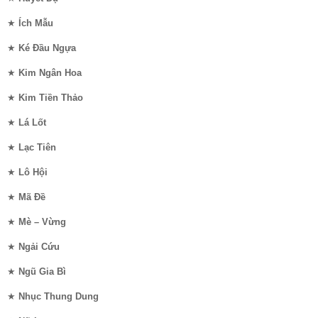
★
Ích Mẫu
★
Ké Đầu Ngựa
★
Kim Ngân Hoa
★
Kim Tiền Thảo
★
Lá Lốt
★
Lạc Tiên
★
Lô Hội
★
Mã Đề
★
Mè – Vừng
★
Ngải Cứu
★
Ngũ Gia Bì
★
Nhục Thung Dung