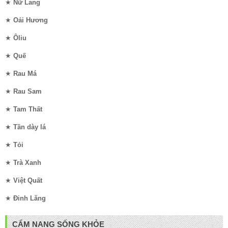
★
Nữ Lang
★
Oải Hương
★
Ôliu
★
Quế
★
Rau Má
★
Rau Sam
★
Tam Thất
★
Tần dày lá
★
Tỏi
★
Trà Xanh
★
Việt Quất
★
Đinh Lăng
CẨM NANG SỐNG KHỎE