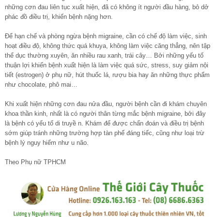
những cơn đau liên tục xuất hiện, đã có không ít người đầu hàng, bỏ dở
phác đồ điều trị, khiến bệnh nặng hơn.
Để hạn chế và phòng ngừa bệnh migraine, cần có chế độ làm việc, sinh
hoạt điều độ, không thức quá khuya, không làm việc căng thẳng, nên tập
thể dục thường xuyên, ăn nhiều rau xanh, trái cây… Bởi những yếu tố
thuận lợi khiến bệnh xuất hiện là làm việc quá sức, stress, suy giảm nội
tiết (estrogen) ở phụ nữ, hút thuốc lá, rượu bia hay ăn những thực phẩm
như chocolate, phô mai…
Khi xuất hiện những cơn đau nửa đầu, người bệnh cần đi khám chuyên
khoa thần kinh, nhất là có người thân từng mắc bệnh migraine, bởi đây
là bệnh có yếu tố di truyề n. Khám để được chẩn đoán và điều trị bệnh
sớm giúp tránh những trường hợp tàn phế đáng tiếc, cũng như loại trừ
bệnh lý nguy hiểm như u não.
Theo Phụ nữ TPHCM