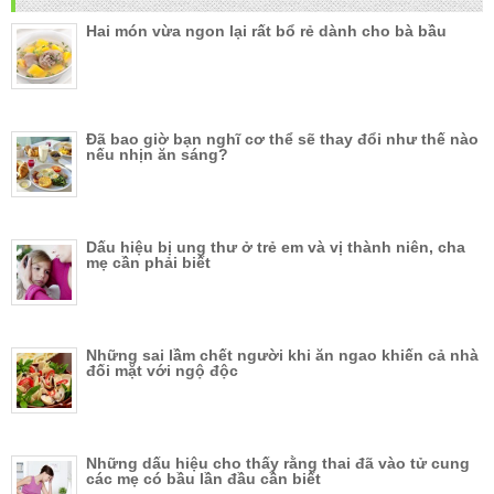
Hai món vừa ngon lại rất bổ rẻ dành cho bà bầu
Đã bao giờ bạn nghĩ cơ thể sẽ thay đổi như thế nào
nếu nhịn ăn sáng?
Dấu hiệu bị ung thư ở trẻ em và vị thành niên, cha
mẹ cần phải biết
Những sai lầm chết người khi ăn ngao khiến cả nhà
đối mặt với ngộ độc
Những dấu hiệu cho thấy rằng thai đã vào tử cung
các mẹ có bầu lần đầu cần biết