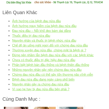
Liên Quan Khác
Ảnh hưởng của bệnh đau nửa đầu
Ảnh hưởng nguy hiểm của bệnh đau nửa đầu
Đau nửa đầu – Nỗi khổ đeo bám dai dẳng
Thuốc điều trị đau nửa đầu
Nguyên nhân và thuốc trị bệnh nhức nửa đầu
Chế độ ăn uống nghỉ ngơi đối với chứng đau nửa đầu
Thường xuyên đau nửa đầu, chóng mặt là bệnh gì ?
Đừng nên nhầm lẫn bệnh đau nửa đầu với các bệnh khác
Chưa có thuốc điều trị đặc hiệu đau nửa đầu
Phân biệt bệnh bán đầu thống và bệnh thiên đầu thống
Những nguyên nhân gây nên chứng đau nửa đầu
Chứng đau nửa đầu có thể gây tổn thương não vĩnh viễn
Bệnh đau nửa đầu đang ngày càng phổ biến
Nguyên nhân gây ra chứng đau nửa đầu
Vì sao lại hay bị đau nửa đầu bên phải ?
Cùng Danh Mục :