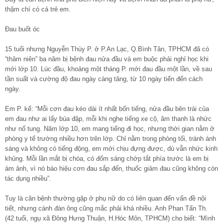
thậm chí có cả trẻ em.
Đau buốt óc
15 tuổi nhưng Nguyễn Thùy P. ở P.An Lạc, Q.Bình Tân, TPHCM đã có
“thâm niên” ba năm bị bệnh đau nửa đầu và em buộc phải nghỉ học khi
mới lớp 10. Lúc đầu, khoảng một tháng P. mới đau đầu một lần, về sau
tần suất và cường độ đau ngày càng tăng, từ 10 ngày tiến đến cách
ngày.
Em P. kể: “Mỗi cơn đau kéo dài ít nhất bốn tiếng, nửa đầu bên trái của
em đau như ai lấy búa đập, mỗi khi nghe tiếng xe cộ, âm thanh là nhức
như nổ tung. Năm lớp 10, em mang tiếng đi học, nhưng thời gian nằm ở
phòng y tế trường nhiều hơn trên lớp. Chỉ nằm trong phòng tối, tránh ánh
sáng và không có tiếng động, em mới chịu đựng được, dù vẫn nhức kinh
khủng. Mỗi lần mắt bị chóa, có đốm sáng chớp tắt phía trước là em bị
ám ảnh, vì nó báo hiệu cơn đau sắp đến, thuốc giảm đau cũng không còn
tác dụng nhiều”.
Tuy là căn bệnh thường gặp ở phụ nữ do có liên quan đến vấn đề nội
tiết, nhưng cánh đàn ông cũng mắc phải khá nhiều. Anh Phan Tấn Th.
(42 tuổi, ngụ xã Đông Hưng Thuận, H.Hóc Môn, TPHCM) cho biết: “Mình