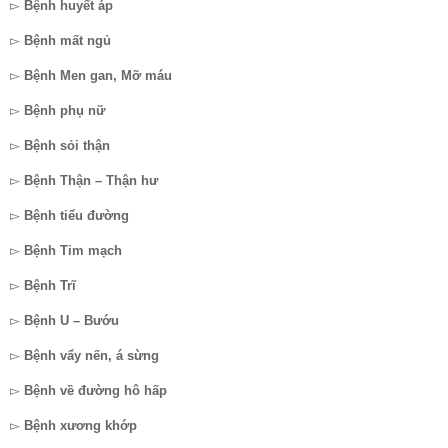
▻
Bệnh huyết áp
▻
Bệnh mất ngủ
▻
Bệnh Men gan, Mỡ máu
▻
Bệnh phụ nữ
▻
Bệnh sỏi thận
▻
Bệnh Thận – Thận hư
▻
Bệnh tiểu đường
▻
Bệnh Tim mạch
▻
Bệnh Trĩ
▻
Bệnh U – Bướu
▻
Bệnh vẩy nến, á sừng
▻
Bệnh về đường hô hấp
▻
Bệnh xương khớp