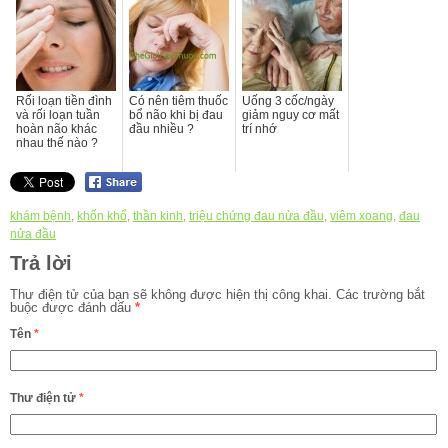
Rối loạn tiền đình
Có nên tiêm thuốc
Uống 3 cốc/ngày
và rối loạn tuần
bổ não khi bị đau
giảm nguy cơ mất
hoàn não khác
đầu nhiều ?
trí nhớ
nhau thế nào ?
khám bệnh
,
khốn khổ
,
thần kinh
,
triệu chứng đau nửa đầu
,
viêm xoang
,
đau
nửa đầu
Trả lời
Thư điện tử của bạn sẽ không được hiện thị công khai.
Các trường bắt
buộc được đánh dấu
*
Tên
*
Thư điện tử
*