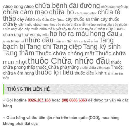
chữa bệnh đái đường
Atiso
bông Atiso
chữa cao huyết áp
chữa cảm mạo
chữa ho
chữa tê
chữa mụn nhọt
thấp
cây Atiso
cây thuốc an thần
cây thuốc
cây Giầu
Cây Ngao
chữa lỵ
cây thuốc chữa mụn nhọt
cây thuốc chữa nhiễm trùng đường tiểu
cây thuốc
cây thuốc
chữa nhọt độc
cây thuốc chữa thổ huyết
cây thuốc chữa tuyến vú viêm
ho
ho ra máu
họng đau
chữa ung thư vú
Dây mấu
lá
nhức đầu
Tang
nhàu
Nhàu núi
nấm lim
Nấm lim xanh
rễ nhầu
bạch bì
Tang chi
Tang diệp
Tang ký sinh
Tang thầm
Thuốc chữa chóng mặt
Thuốc chữa
thuốc Chữa nhức đầu
mụn nhọt
thuốc
chữa phong thấp
thuốc Chữa phù thũng
Thuốc
thuốc chữa viêm gan
thuốc lợi tiểu
chữa viêm họng
thuốc điều kinh
Trái nhàu
trừ
thấp
THÔNG TIN LIÊN HỆ
+ Gọi hotline
0926.163.163
hoặc
(08) 6686.6363
để được tư vấn và đặt
hàng
+ Giao hàng và thu tiền tận nhà trên toàn quốc (COD), mua hàng
không phải đặt cọc