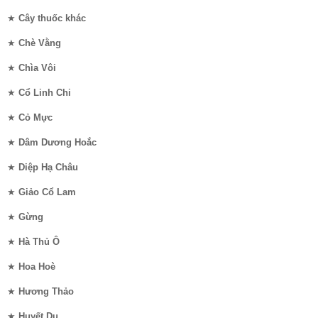
★
Cây thuốc khác
★
Chè Vằng
★
Chìa Vôi
★
Cổ Linh Chi
★
Cỏ Mực
★
Dâm Dương Hoắc
★
Diệp Hạ Châu
★
Giảo Cổ Lam
★
Gừng
★
Hà Thủ Ô
★
Hoa Hoè
★
Hương Thảo
★
Huyết Dụ