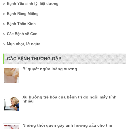
▻
Bệnh Yếu sinh lý, liệt dương
▻
Bệnh Răng Miệng
▻
Bệnh Thần Kinh
▻
Các Bệnh về Gan
▻
Mụn nhọt, lở ngứa
CÁC BỆNH THƯỜNG GẶP
Bí quyết ngừa loãng xương
Xu hướng trẻ hóa của bệnh trĩ do ngồi máy tính
nhiều
Những thói quen gây ảnh hưởng xấu cho tim