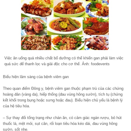
Việc ăn uống quá nhiều chất bổ dưỡng có thể khiến gan phải làm việc
quá sức để thanh lọc và giải độc cho cơ thể. Ảnh: foodevents
Biểu hiện lâm sàng của bệnh viêm gan
Theo quan điểm Ðông y, bệnh viêm gan thuộc phạm trù của các chứng
hoàng đản (vàng da), hiếp thống (đau vùng hông sườn), tích tụ (chứng
kết khối trong bụng hoặc sưng hoặc đau). Biểu hiện chủ yếu là bệnh lý
của hệ tiêu hóa.
– Sự thay đổi tổng trạng như chán ăn, có cảm giác ngán rượu, bỏ hút
thuốc lá, mệt mỏi, sụt cân, rối loạn tiêu hóa kéo dài, đau vùng hông
sườn, sốt nhẹ.