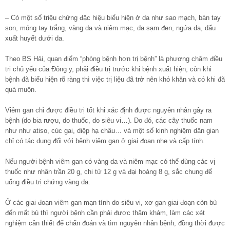
– Có một số triệu chứng đặc hiệu biểu hiện ở da như sao mạch, bàn tay
son, móng tay trắng, vàng da và niêm mạc, da sạm đen, ngứa da, dấu
xuất huyết dưới da.
Theo BS Hải, quan điểm “phòng bệnh hơn trị bệnh” là phương châm điều
trị chủ yếu của Ðông y, phải điều trị trước khi bệnh xuất hiện, còn khi
bệnh đã biểu hiện rõ ràng thì việc trị liệu đã trở nên khó khăn và có khi đã
quá muộn.
Viêm gan chỉ được điều trị tốt khi xác định được nguyên nhân gây ra
bệnh (do bia rượu, do thuốc, do siêu vi…). Do đó, các cây thuốc nam
như như atiso, cúc gai, diệp hạ châu… và một số kinh nghiệm dân gian
chỉ có tác dụng đối với bệnh viêm gan ở giai đoạn nhẹ và cấp tính.
Nếu người bệnh viêm gan có vàng da và niêm mạc có thể dùng các vị
thuốc như nhân trần 20 g, chi tử 12 g và đại hoàng 8 g, sắc chung để
uống điều trị chứng vàng da.
Ở các giai đoạn viêm gan mạn tính do siêu vi, xơ gan giai đoạn còn bù
đến mất bù thì người bệnh cần phải được thăm khám, làm các xét
nghiệm cần thiết để chẩn đoán và tìm nguyên nhân bệnh, đồng thời được