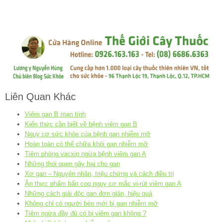
Liên Quan Khác
Viêm gan B mạn tính
Kiến thức cần biết về bệnh viêm gan B
Nguy cơ sức khỏe của bệnh gan nhiễm mỡ
Hoàn toàn có thể chữa khỏi gan nhiễm mỡ
Tiêm phòng vacxin ngừa bệnh viêm gan A
Những thói quen gây hại cho gan
Xơ gan – Nguyên nhân, triệu chứng và cách điều trị
Ăn thực phẩm bẩn coq nguy cơ mắc vi-rút viêm gan A
Những cách giải độc gan đơn giản, hiệu quả
Không chỉ có người béo mới bị gan nhiễm mỡ
Tiêm ngừa đầy đủ có bị viêm gan không ?