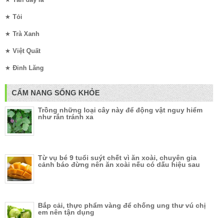
★
Tỏi
★
Trà Xanh
★
Việt Quất
★
Đinh Lăng
CẨM NANG SỐNG KHỎE
Trồng những loại cây này để động vật nguy hiểm
như rắn tránh xa
Từ vụ bé 9 tuổi suýt chết vì ăn xoài, chuyên gia
cảnh báo đừng nên ăn xoài nếu có dấu hiệu sau
Bắp cải, thực phẩm vàng để chống ung thư vú chị
em nên tận dụng