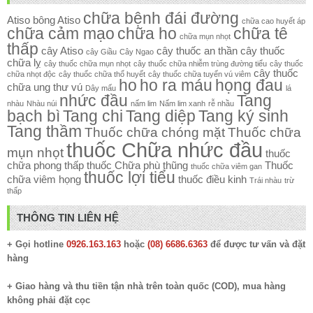
chữa bệnh đái đường
Atiso
bông Atiso
chữa cao huyết áp
chữa cảm mạo
chữa ho
chữa tê
chữa mụn nhọt
thấp
cây Atiso
cây thuốc an thần
cây thuốc
cây Giầu
Cây Ngao
chữa lỵ
cây thuốc chữa mụn nhọt
cây thuốc chữa nhiễm trùng đường tiểu
cây thuốc
cây thuốc
chữa nhọt độc
cây thuốc chữa thổ huyết
cây thuốc chữa tuyến vú viêm
ho
ho ra máu
họng đau
chữa ung thư vú
Dây mấu
lá
nhức đầu
Tang
nhàu
Nhàu núi
nấm lim
Nấm lim xanh
rễ nhầu
bạch bì
Tang chi
Tang diệp
Tang ký sinh
Tang thầm
Thuốc chữa chóng mặt
Thuốc chữa
thuốc Chữa nhức đầu
mụn nhọt
thuốc
chữa phong thấp
thuốc Chữa phù thũng
Thuốc
thuốc chữa viêm gan
thuốc lợi tiểu
chữa viêm họng
thuốc điều kinh
Trái nhàu
trừ
thấp
THÔNG TIN LIÊN HỆ
+ Gọi hotline
0926.163.163
hoặc
(08) 6686.6363
để được tư vấn và đặt
hàng
+ Giao hàng và thu tiền tận nhà trên toàn quốc (COD), mua hàng
không phải đặt cọc