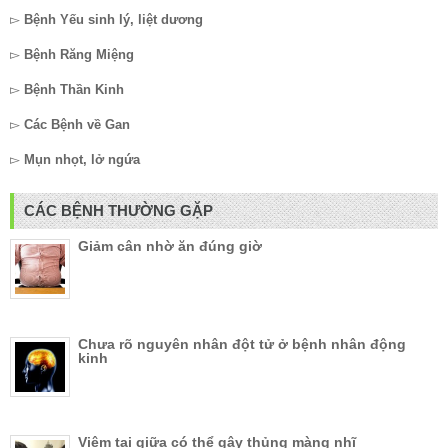
▻
Bệnh Yếu sinh lý, liệt dương
▻
Bệnh Răng Miệng
▻
Bệnh Thần Kinh
▻
Các Bệnh về Gan
▻
Mụn nhọt, lở ngứa
CÁC BỆNH THƯỜNG GẶP
Giảm cân nhờ ăn đúng giờ
Chưa rõ nguyên nhân đột tử ở bệnh nhân động
kinh
Viêm tai giữa có thể gây thủng màng nhĩ