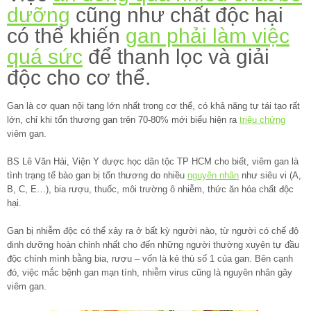
dưỡng
cũng như chất độc hại
có thể khiến
gan phải làm việc
quá sức
để thanh lọc và giải
độc cho cơ thể.
Gan là cơ quan nội tạng lớn nhất trong cơ thể, có khả năng tự tái tạo rất
lớn, chỉ khi tổn thương gan trên 70-80% mới biểu hiện ra
triệu chứng
viêm gan.
BS Lê Văn Hải, Viện Y dược học dân tộc TP HCM cho biết, viêm gan là
tình trạng tế bào gan bị tổn thương do nhiều
nguyên nhân
như siêu vi (A,
B, C, E…), bia rượu, thuốc, môi trường ô nhiễm, thức ăn hóa chất độc
hại.
Gan bị nhiễm độc có thể xảy ra ở bất kỳ người nào, từ người có chế độ
dinh dưỡng hoàn chỉnh nhất cho đến những người thường xuyên tự đầu
độc chính mình bằng bia, rượu – vốn là kẻ thù số 1 của gan. Bên cạnh
đó, việc mắc bệnh gan mạn tính, nhiễm virus cũng là nguyên nhân gây
viêm gan.