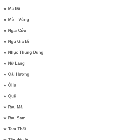
★
Mã Đề
★
Mè – Vừng
★
Ngải Cứu
★
Ngũ Gia Bì
★
Nhục Thung Dung
★
Nữ Lang
★
Oải Hương
★
Ôliu
★
Quế
★
Rau Má
★
Rau Sam
★
Tam Thất
★
Tần dày lá