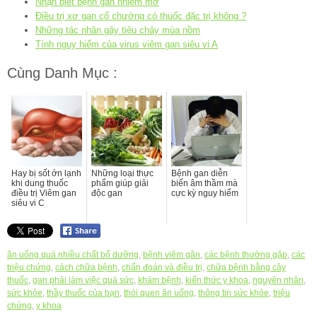
Nhận biết bệnh gan nhiễm mỡ
Điều trị xơ gan cổ chướng có thuốc đặc trị không ?
Những tác nhân gây tiêu chảy mùa nồm
Tính nguy hiểm của virus viêm gan siêu vi A
Cùng Danh Mục :
Hay bị sốt ớn lạnh
Những loại thực
Bệnh gan diễn
khi dung thuốc
phẩm giúp giải
biến âm thầm mà
điều trị Viêm gan
độc gan
cực kỳ nguy hiểm
siêu vi C
ăn uống quá nhiều chất bổ dưỡng
,
bệnh viêm gân
,
các bệnh thường gặp
,
các
triệu chứng
,
cách chữa bệnh
,
chẩn đoán và điều trị
,
chữa bệnh bằng cây
thuốc
,
gan phải làm việc quá sức
,
khám bệnh
,
kiến thức y khoa
,
nguyên nhân
,
sức khỏe
,
thầy thuốc của bạn
,
thói quen ăn uống
,
thông tin sức khỏe
,
triệu
chứng
,
y khoa