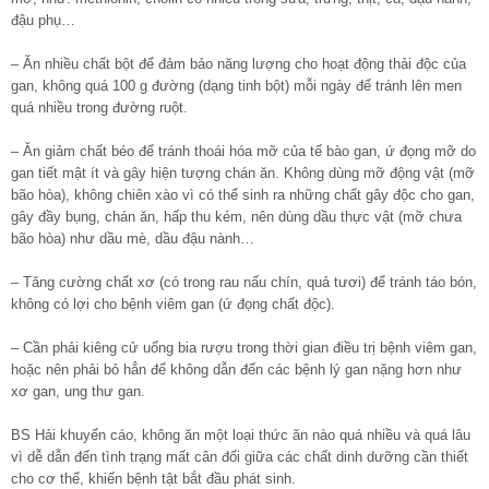
đậu phụ…
– Ăn nhiều chất bột để đảm bảo năng lượng cho hoạt động thải độc của
gan, không quá 100 g đường (dạng tinh bột) mỗi ngày để tránh lên men
quá nhiều trong đường ruột.
– Ăn giảm chất béo để tránh thoái hóa mỡ của tế bào gan, ứ đọng mỡ do
gan tiết mật ít và gây hiện tượng chán ăn. Không dùng mỡ động vật (mỡ
bão hòa), không chiên xào vì có thể sinh ra những chất gây độc cho gan,
gây đầy bụng, chán ăn, hấp thu kém, nên dùng dầu thực vật (mỡ chưa
bão hòa) như dầu mè, dầu đậu nành…
– Tăng cường chất xơ (có trong rau nấu chín, quả tươi) để tránh táo bón,
không có lợi cho bệnh viêm gan (ứ đọng chất độc).
– Cần phải kiêng cử uống bia rượu trong thời gian điều trị bệnh viêm gan,
hoặc nên phải bỏ hẳn để không dẫn đến các bệnh lý gan nặng hơn như
xơ gan, ung thư gan.
BS Hải khuyến cáo, không ăn một loại thức ăn nào quá nhiều và quá lâu
vì dễ dẫn đến tình trạng mất cân đối giữa các chất dinh dưỡng cần thiết
cho cơ thể, khiến bệnh tật bắt đầu phát sinh.