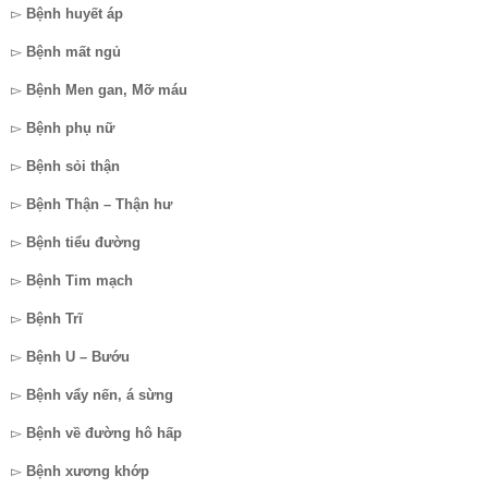
▻
Bệnh huyết áp
▻
Bệnh mất ngủ
▻
Bệnh Men gan, Mỡ máu
▻
Bệnh phụ nữ
▻
Bệnh sỏi thận
▻
Bệnh Thận – Thận hư
▻
Bệnh tiểu đường
▻
Bệnh Tim mạch
▻
Bệnh Trĩ
▻
Bệnh U – Bướu
▻
Bệnh vẩy nến, á sừng
▻
Bệnh về đường hô hấp
▻
Bệnh xương khớp