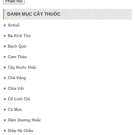
DANH MỤC CÂY THUỐC
★
Actisô
★
Ba Kích Tím
★
Bạch Quả
★
Cam Thảo
★
Cây thuốc khác
★
Chè Vằng
★
Chìa Vôi
★
Cổ Linh Chi
★
Cỏ Mực
★
Dâm Dương Hoắc
★
Diệp Hạ Châu