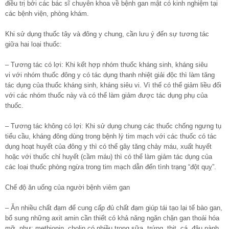
điều trị bởi các bác sĩ chuyên khoa về bệnh gan mật có kinh nghiệm tại
các bệnh viện, phòng khám.
Khi sử dụng thuốc tây và đông y chung, cần lưu ý đến sự tương tác
giữa hai loại thuốc:
– Tương tác có lợi: Khi kết hợp nhóm thuốc kháng sinh, kháng siêu
vi với nhóm thuốc đông y có tác dụng thanh nhiệt giải độc thì làm tăng
tác dụng của thuốc kháng sinh, kháng siêu vi. Vì thế có thể giảm liều đối
với các nhóm thuốc này và có thể làm giảm được tác dụng phụ của
thuốc.
– Tương tác không có lợi: Khi sử dụng chung các thuốc chống ngưng tụ
tiểu cầu, kháng đông dùng trong bệnh lý tim mạch với các thuốc có tác
dụng hoạt huyết của đông y thì có thể gây tăng chảy máu, xuất huyết
hoặc với thuốc chỉ huyết (cầm máu) thì có thể làm giảm tác dụng của
các loại thuốc phòng ngừa trong tim mạch dẫn đến tình trạng “đột quỵ”.
Chế độ ăn uống của người bệnh viêm gan
– Ăn nhiều chất đạm để cung cấp đủ chất đạm giúp tái tạo lại tế bào gan,
bổ sung những axit amin cần thiết có khả năng ngăn chặn gan thoái hóa
mỡ, như: methionin, cholin có nhiều trong sữa, trứng, thịt, cá, đậu nành,