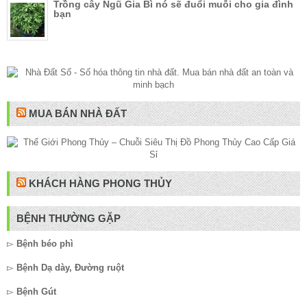
Trồng cây Ngũ Gia Bì nó sẽ đuổi muỗi cho gia đình
bạn
MUA BÁN NHÀ ĐẤT
KHÁCH HÀNG PHONG THỦY
BỆNH THƯỜNG GẶP
▻
Bệnh béo phì
▻
Bệnh Dạ dày, Đường ruột
▻
Bệnh Gút