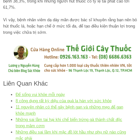
bệnh 38,3%, trong khi những người hút thuốc có tỷ lệ tái phát cao tới
61,7%.
Vì vậy, bệnh nhân viêm dạ dày mãn được bác sĩ khuyên rằng bạn nên bỏ
hút thuốc lá, hoặc hạn chế ở mức tối đa, để tạo điều kiện thuận lợi trong
trong việc chữa trị sớm.
Liên Quan Khác
Để sống vui khỏe mỗi ngày
8 công dụng rất kỳ diệu của quả la hán với sức khỏe
11 nguyên nhân có thể gây bệnh gan và những mẹo để gan
khỏe mạnh
Những sai lầm tai hại khi chế biến trứng gà thành chất độc
trong mâm cơm
Những điều sai lầm khi mặc đồ lót hầu như phụ nữ nào cũng
mắc phải