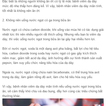
Đặc biệt là những người không ăn ớt có tỷ lệ mắc bệnh viêm dạ dày
mức độ nhẹ thấp hơn đáng kể. Vì vậy, bệnh nhân viêm dạ dày mãn tính,
tốt nhất là không nên ăn ớt.
2. Không nên uống nước ngọt có ga trong bữa ăn
Nước ngọt có chứa carbon dioxide, khi uống vào mùa hè có tác dụng giải
nhiệt tức thì nên nhiều người rất thích uống. Nhưng nếu bạn bị viêm dạ
dày, thì việc uống nước ngọt trong bữa ăn lại gây hại nhiều hơn lợi.
Bởi vì nước ngọt, soda là một dạng axit pha loãng, bất lợi cho hệ tiêu
hóa, carbon dioxide trong soda hay nước ngọt có gas gây kích thích
niêm mạc, giảm tiết acid dạ dày, ảnh hưởng đến sự hình thành sản xuất
pepsin, làm suy yếu chức năng tiêu hóa của dạ dày.
Ngoài ra, nước ngọt cũng chứa natri bicarbonate, có thể trung hòa axit
trong dạ dày, làm giảm nồng độ axit, làm cho hệ tiêu hóa suy yếu.
Vì vậy, bệnh nhân viêm dạ dày mãn tính nếu uống nước ngọt trong bữa
ăn, sẽ cảm thấy khó chịu và đau bụng, đầy hơi cùng các triệu chứng bất
thường khác.