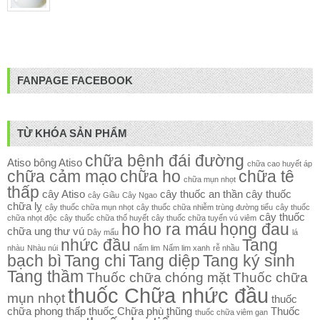
FANPAGE FACEBOOK
TỪ KHÓA SẢN PHẨM
chữa bệnh đái đường
Atiso
bông Atiso
chữa cao huyết áp
chữa cảm mạo
chữa ho
chữa tê
chữa mụn nhọt
thấp
cây Atiso
cây thuốc an thần
cây thuốc
cây Giầu
Cây Ngao
chữa lỵ
cây thuốc chữa mụn nhọt
cây thuốc chữa nhiễm trùng đường tiểu
cây thuốc
cây thuốc
chữa nhọt độc
cây thuốc chữa thổ huyết
cây thuốc chữa tuyến vú viêm
ho
ho ra máu
họng đau
chữa ung thư vú
Dây mấu
lá
nhức đầu
Tang
nhàu
Nhàu núi
nấm lim
Nấm lim xanh
rễ nhầu
bạch bì
Tang chi
Tang diệp
Tang ký sinh
Tang thầm
Thuốc chữa chóng mặt
Thuốc chữa
thuốc Chữa nhức đầu
mụn nhọt
thuốc
chữa phong thấp
thuốc Chữa phù thũng
Thuốc
thuốc chữa viêm gan