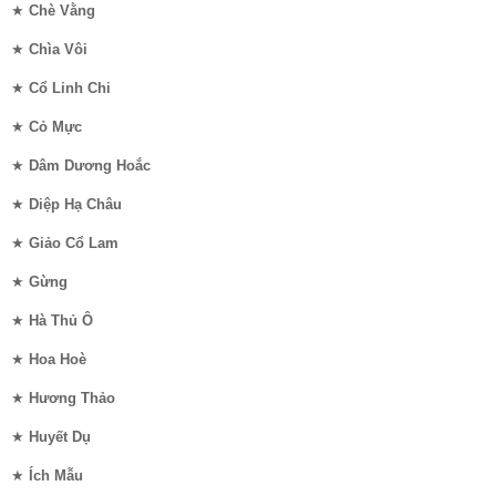
★
Chè Vằng
★
Chìa Vôi
★
Cổ Linh Chi
★
Cỏ Mực
★
Dâm Dương Hoắc
★
Diệp Hạ Châu
★
Giảo Cổ Lam
★
Gừng
★
Hà Thủ Ô
★
Hoa Hoè
★
Hương Thảo
★
Huyết Dụ
★
Ích Mẫu