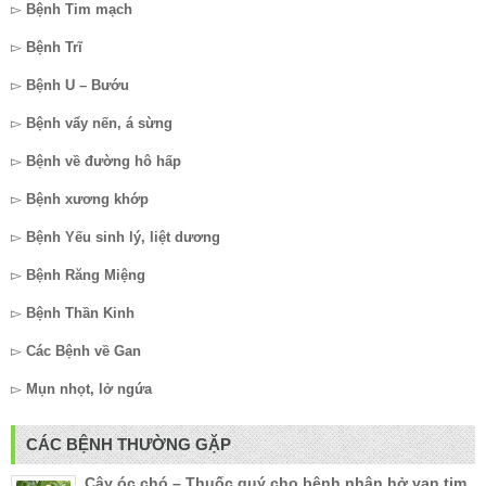
▻
Bệnh Tim mạch
▻
Bệnh Trĩ
▻
Bệnh U – Bướu
▻
Bệnh vẩy nến, á sừng
▻
Bệnh về đường hô hấp
▻
Bệnh xương khớp
▻
Bệnh Yếu sinh lý, liệt dương
▻
Bệnh Răng Miệng
▻
Bệnh Thần Kinh
▻
Các Bệnh về Gan
▻
Mụn nhọt, lở ngứa
CÁC BỆNH THƯỜNG GẶP
Cây óc chó – Thuốc quý cho bệnh nhân hở van tim