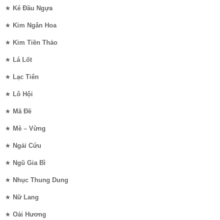
★
Ké Đầu Ngựa
★
Kim Ngân Hoa
★
Kim Tiền Thảo
★
Lá Lốt
★
Lạc Tiên
★
Lô Hội
★
Mã Đề
★
Mè – Vừng
★
Ngải Cứu
★
Ngũ Gia Bì
★
Nhục Thung Dung
★
Nữ Lang
★
Oải Hương