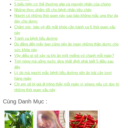
5 biểu hiện cơ thể thường gặp và nguyên nhân của chúng
Những thực phẩm tốt cho bệnh nhân tiêu chảy
Người có những thói quen này sao bảo không mắc ung thư dạ
dày cho được
Chăm sóc, bảo vệ đôi mắt khỏe cần tránh xa 6 thói quen xấu
này
Tránh xa bệnh tiểu đường
Dù đắng đến mấy bạn cũng nên ăn ngay những thần dược cho
sức khỏe này
Vậy điều gì sẽ xảy ra khi ăn một miếng vỏ chanh mỗi ngày?
Trời nóng mà uống nước dừa nhất định phải biết 5 điều sau
đây
Lý do mà người mắc bệnh tiểu đường nên ăn trái cây tươi
hàng ngày
Chị em sẽ bị già đi trông thấy mỗi ngày vì stress nếu cứ duy trì
những thói quen xấu này
Cùng Danh Mục :