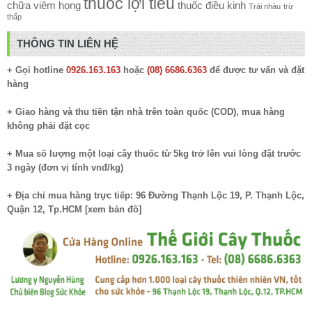
thuốc lợi tiểu
chữa viêm họng
thuốc điều kinh
Trái nhàu
trừ
thấp
THÔNG TIN LIÊN HỆ
+ Gọi hotline
0926.163.163
hoặc
(08) 6686.6363
để được tư vấn và đặt
hàng
+ Giao hàng và thu tiền tận nhà trên toàn quốc (COD), mua hàng
không phải đặt cọc
+ Mua số lượng một loại cây thuốc từ 5kg trở lên vui lòng đặt trước
3 ngày (đơn vị tính vnđ/kg)
+ Địa chỉ mua hàng trực tiếp: 96 Đường Thạnh Lộc 19, P. Thạnh Lộc,
Quận 12, Tp.HCM [
xem bản đồ
]