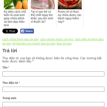
Kỳ diệu cách chế
Tại vì sao trẻ có
Rượu ớt có thực
biến lá xoài tươi
thể chết ngay tức
sự chữa được các
giúp chữa bệnh
khắc sau khi sinh
bệnh nguy hiểm
và làm đẹp hiệu
vì thuốc lá?
này?
quả
cách chữa bệnh đau dạ dày
,
cách phòng tránh ung thư
,
cách điều trị bệnh đau
dạ dày
,
lời khuyên cho người đau dạ dày
,
Đau dạ dày
Trả lời
Thư điện tử của bạn sẽ không được hiện thị công khai.
Các trường bắt
buộc được đánh dấu
*
Tên
*
Thư điện tử
*
Trang web