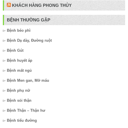
KHÁCH HÀNG PHONG THỦY
BỆNH THƯỜNG GẶP
▻
Bệnh béo phì
▻
Bệnh Dạ dày, Đường ruột
▻
Bệnh Gút
▻
Bệnh huyết áp
▻
Bệnh mất ngủ
▻
Bệnh Men gan, Mỡ máu
▻
Bệnh phụ nữ
▻
Bệnh sỏi thận
▻
Bệnh Thận – Thận hư
▻
Bệnh tiểu đường