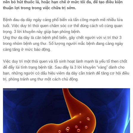
nên bỏ hút thuốc lá, hoặc hạn chế ở mức tối đa, để tạo điều kiện
thuận lợi trong trong việc chữa trị sớm.
Bệnh đau dạ dày ngày càng phổ biến và tấn công mạnh mẽ nhiều lứa
tuổi. Việc duy trì thói quen chăm sóc cơ thể đúng cách vô cùng quan
trọng. 3 lời khuyên này giúp bạn phòng bệnh.
Ung thư dạ dày là căn bệnh phổ biến, gây chết người với vị trí thứ 3
trong nhóm bệnh ung thư. Số lượng người mắc bệnh đang càng ngày
càng tăng ở mức báo động.
Việc duy trì một thói quen và lối sinh hoạt lành mạnh là yếu tố then chốt
để đẩy lùi tình trạng bệnh tật. Sau đây là 3 lời khuyên “vàng” dành cho
bạn, những người có dấu hiệu viêm dạ dày cần tránh để tăng cơ hội điều
trị, phòng tránh ung thư một cách chủ động.