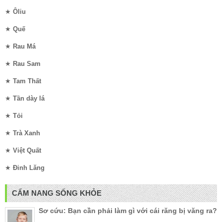
★
Ôliu
★
Quế
★
Rau Má
★
Rau Sam
★
Tam Thất
★
Tần dày lá
★
Tỏi
★
Trà Xanh
★
Việt Quất
★
Đinh Lăng
CẨM NANG SỐNG KHỎE
Sơ cứu: Bạn cần phải làm gì với cái răng bị văng ra?