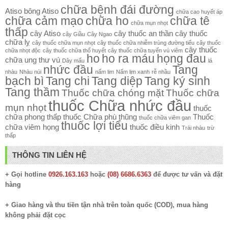
chữa bệnh đái đường
Atiso
bông Atiso
chữa cao huyết áp
chữa cảm mạo
chữa ho
chữa tê
chữa mụn nhọt
thấp
cây Atiso
cây thuốc an thần
cây thuốc
cây Giầu
Cây Ngao
chữa lỵ
cây thuốc chữa mụn nhọt
cây thuốc chữa nhiễm trùng đường tiểu
cây thuốc
cây thuốc
chữa nhọt độc
cây thuốc chữa thổ huyết
cây thuốc chữa tuyến vú viêm
ho
ho ra máu
họng đau
chữa ung thư vú
Dây mấu
lá
nhức đầu
Tang
nhàu
Nhàu núi
nấm lim
Nấm lim xanh
rễ nhầu
bạch bì
Tang chi
Tang diệp
Tang ký sinh
Tang thầm
Thuốc chữa chóng mặt
Thuốc chữa
thuốc Chữa nhức đầu
mụn nhọt
thuốc
chữa phong thấp
thuốc Chữa phù thũng
Thuốc
thuốc chữa viêm gan
thuốc lợi tiểu
chữa viêm họng
thuốc điều kinh
Trái nhàu
trừ
thấp
THÔNG TIN LIÊN HỆ
+ Gọi hotline
0926.163.163
hoặc
(08) 6686.6363
để được tư vấn và đặt
hàng
+ Giao hàng và thu tiền tận nhà trên toàn quốc (COD), mua hàng
không phải đặt cọc