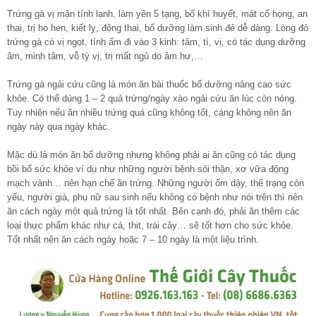
Trứng gà vị mặn tính lạnh, làm yên 5 tạng, bổ khí huyết, mát cổ họng, an
thai, trị ho hen, kiết lỵ, động thai, bổ dưỡng làm sinh đẻ dễ dàng. Lòng đỏ
trứng gà có vị ngọt, tính ấm đi vào 3 kinh: tâm, tì, vị, có tác dụng dưỡng
âm, minh tâm, vỗ tỳ vị, trị mất ngủ do âm hư,…
Trứng gà ngải cứu cũng là món ăn bài thuốc bổ dưỡng nâng cao sức
khỏe. Có thể dùng 1 – 2 quả trứng/ngày xào ngải cứu ăn lúc còn nóng.
Tuy nhiên nếu ăn nhiều trứng quá cũng không tốt, càng không nên ăn
ngày này qua ngày khác.
Mặc dù là món ăn bổ dưỡng nhưng không phải ai ăn cũng có tác dụng
bồi bổ sức khỏe ví dụ như những người bệnh sỏi thận, xơ vữa động
mạch vành… nên hạn chế ăn trứng. Những người ốm dậy, thể trạng còn
yếu, người già, phụ nữ sau sinh nếu không có bệnh như nói trên thì nên
ăn cách ngày một quả trứng là tốt nhất. Bên cạnh đó, phải ăn thêm các
loại thực phẩm khác như cá, thịt, trái cây… sẽ tốt hơn cho sức khỏe.
Tốt nhất nên ăn cách ngày hoặc 7 – 10 ngày là một liệu trình.