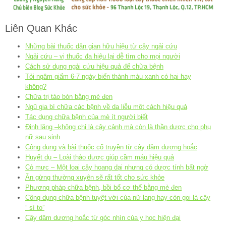
Liên Quan Khác
Những bài thuốc dân gian hữu hiệu từ cây ngải cứu
Ngải cứu – vị thuốc đa hiệu lại dễ tìm cho mọi người
Cách sử dụng ngải cứu hiệu quả để chữa bệnh
Tỏi ngâm giấm 6-7 ngày biến thành màu xanh có hại hay
không?
Chữa trị táo bón bằng mè đen
Ngũ gia bì chữa các bệnh về da liễu một cách hiệu quả
Tác dụng chữa bệnh của mè ít người biết
Đinh lăng –không chỉ là cây cảnh mà còn là thần dược cho phụ
nữ sau sinh
Công dụng và bài thuốc cổ truyền từ cây dâm dương hoắc
Huyết dụ – Loài thảo dược giúp cầm máu hiệu quả
Cỏ mực – Một loại cây hoang dại nhưng có dược tính bất ngờ
Ăn gừng thường xuyên sẽ rất tốt cho sức khỏe
Phương pháp chữa bệnh, bồi bổ cơ thể bằng mè đen
Công dụng chữa bệnh tuyệt vời của nữ lang hay còn gọi là cây
” sì to”
Cây dâm dương hoắc từ góc nhìn của y học hiện đại