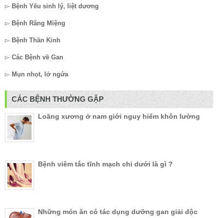
▻
Bệnh Yếu sinh lý, liệt dương
▻
Bệnh Răng Miệng
▻
Bệnh Thần Kinh
▻
Các Bệnh về Gan
▻
Mụn nhọt, lở ngứa
CÁC BỆNH THƯỜNG GẶP
Loãng xương ở nam giới nguy hiểm khôn lường
Bệnh viêm tắc tĩnh mạch chi dưới là gì ?
Những món ăn có tác dụng dưỡng gan giải độc