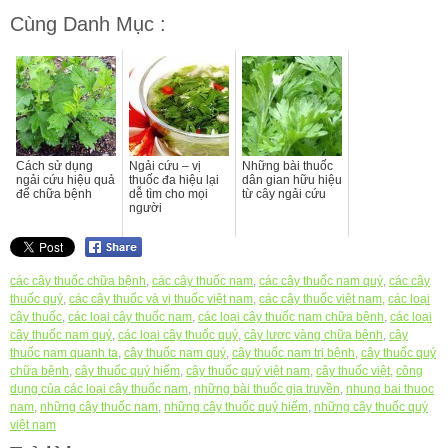
Cùng Danh Mục :
Cách sử dụng
Ngải cứu – vị
Những bài thuốc
ngải cứu hiệu quả
thuốc đa hiệu lại
dân gian hữu hiệu
để chữa bệnh
dễ tìm cho mọi
từ cây ngải cứu
người
các cây thuốc chữa bệnh
,
các cây thuốc nam
,
các cây thuốc nam quý
,
các cây
thuốc quý
,
các cây thuốc và vị thuốc việt nam
,
các cây thuốc việt nam
,
các loại
cây thuốc
,
các loại cây thuốc nam
,
các loại cây thuốc nam chữa bệnh
,
các loại
cây thuốc nam quý
,
các loại cây thuốc quý
,
cây lươc vàng chữa bệnh
,
cây
thuốc nam quanh ta
,
cây thuốc nam quý
,
cây thuốc nam trị bệnh
,
cây thuốc quý
chữa bệnh
,
cây thuốc quý hiếm
,
cây thuốc quý việt nam
,
cây thuốc việt
,
công
dụng của các loại cây thuốc nam
,
những bài thuốc gia truyền
,
nhung bai thuoc
nam
,
những cây thuốc nam
,
những cây thuốc quý hiếm
,
những cây thuốc quý
việt nam