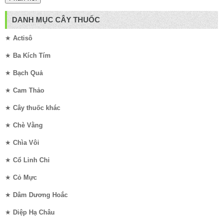
DANH MỤC CÂY THUỐC
★
Actisô
★
Ba Kích Tím
★
Bạch Quả
★
Cam Thảo
★
Cây thuốc khác
★
Chè Vằng
★
Chìa Vôi
★
Cổ Linh Chi
★
Cỏ Mực
★
Dâm Dương Hoắc
★
Diệp Hạ Châu