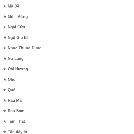
★
Mã Đề
★
Mè – Vừng
★
Ngải Cứu
★
Ngũ Gia Bì
★
Nhục Thung Dung
★
Nữ Lang
★
Oải Hương
★
Ôliu
★
Quế
★
Rau Má
★
Rau Sam
★
Tam Thất
★
Tần dày lá