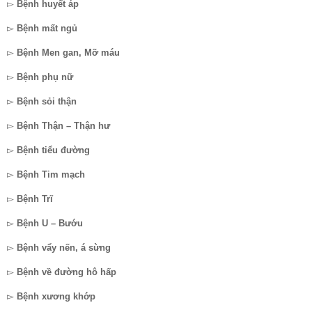
▻
Bệnh huyết áp
▻
Bệnh mất ngủ
▻
Bệnh Men gan, Mỡ máu
▻
Bệnh phụ nữ
▻
Bệnh sỏi thận
▻
Bệnh Thận – Thận hư
▻
Bệnh tiểu đường
▻
Bệnh Tim mạch
▻
Bệnh Trĩ
▻
Bệnh U – Bướu
▻
Bệnh vẩy nến, á sừng
▻
Bệnh về đường hô hấp
▻
Bệnh xương khớp