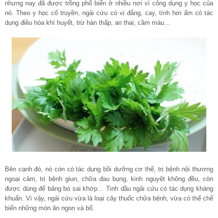
nhưng nay đã được trồng phổ biến ở nhiều nơi vì công dụng y học của
nó. Theo y học cổ truyền, ngải cứu có vị đắng, cay, tính hơi ấm có tác
dụng điều hòa khí huyết, trừ hàn thấp, an thai, cầm máu…
Bên cạnh đó, nó còn có tác dụng bồi dưỡng cơ thể, trị bệnh nội thương
ngoại cảm, trị bệnh giun, chữa đau bụng, kinh nguyệt không đều, còn
được dùng để băng bó sai khớp… Tinh dầu ngải cứu có tác dụng kháng
khuẩn. Vì vậy, ngải cứu vừa là loại cây thuốc chữa bệnh, vừa có thể chế
biến những món ăn ngon và bổ.