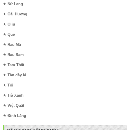
★
Nữ Lang
★
Oải Hương
★
Ôliu
★
Quế
★
Rau Má
★
Rau Sam
★
Tam Thất
★
Tần dày lá
★
Tỏi
★
Trà Xanh
★
Việt Quất
★
Đinh Lăng