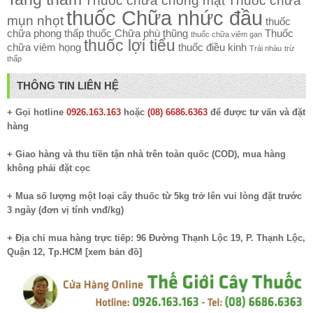
Thuốc chữa chóng mặt
Thuốc chữa
thuốc Chữa nhức đầu
mụn nhọt
thuốc
chữa phong thấp
thuốc Chữa phù thũng
Thuốc
thuốc chữa viêm gan
thuốc lợi tiểu
chữa viêm họng
thuốc điều kinh
Trái nhàu
trừ
thấp
THÔNG TIN LIÊN HỆ
+ Gọi hotline
0926.163.163
hoặc
(08) 6686.6363
để được tư vấn và đặt
hàng
+ Giao hàng và thu tiền tận nhà trên toàn quốc (COD), mua hàng
không phải đặt cọc
+ Mua số lượng một loại cây thuốc từ 5kg trở lên vui lòng đặt trước
3 ngày (đơn vị tính vnđ/kg)
+ Địa chỉ mua hàng trực tiếp: 96 Đường Thạnh Lộc 19, P. Thạnh Lộc,
Quận 12, Tp.HCM [
xem bản đồ
]