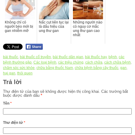
Không chỉ có
Nấc cụt liên tục lại
Những người nào
người béo mới bị
là dấu hiệu của
có nguy cơ mắc
gan nhiễm mỡ
ung thư gan
ung thư gan cao
nhất
bài thuốc
,
bài thuốc cổ truyền
,
bài thuốc dân gian
,
bài thuốc hay
,
bệnh
,
các
bệnh thường gặp
,
Các loại bệnh
,
các triệu chứng
,
cách chữa
,
cách chữa bệnh
,
chăm sóc sức khỏe
,
chữa bằng thuốc Nam
,
chữa bệnh bằng cây thuốc
,
gan
,
hại gan
,
thói quen
Trả lời
Thư điện tử của bạn sẽ không được hiện thị công khai.
Các trường bắt
buộc được đánh dấu
*
Tên
*
Thư điện tử
*