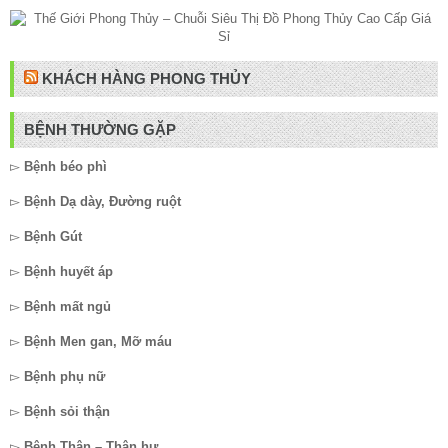
KHÁCH HÀNG PHONG THỦY
BỆNH THƯỜNG GẶP
▻
Bệnh béo phì
▻
Bệnh Dạ dày, Đường ruột
▻
Bệnh Gút
▻
Bệnh huyết áp
▻
Bệnh mất ngủ
▻
Bệnh Men gan, Mỡ máu
▻
Bệnh phụ nữ
▻
Bệnh sỏi thận
▻
Bệnh Thận – Thận hư