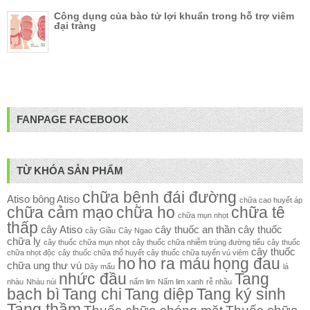
Công dụng của bào tử lợi khuẩn trong hỗ trợ viêm
đại tràng
FANPAGE FACEBOOK
TỪ KHÓA SẢN PHẨM
chữa bệnh đái đường
Atiso
bông Atiso
chữa cao huyết áp
chữa cảm mạo
chữa ho
chữa tê
chữa mụn nhọt
thấp
cây Atiso
cây thuốc an thần
cây thuốc
cây Giầu
Cây Ngao
chữa lỵ
cây thuốc chữa mụn nhọt
cây thuốc chữa nhiễm trùng đường tiểu
cây thuốc
cây thuốc
chữa nhọt độc
cây thuốc chữa thổ huyết
cây thuốc chữa tuyến vú viêm
ho
ho ra máu
họng đau
chữa ung thư vú
Dây mấu
lá
nhức đầu
Tang
nhàu
Nhàu núi
nấm lim
Nấm lim xanh
rễ nhầu
bạch bì
Tang chi
Tang diệp
Tang ký sinh
Tang thầm