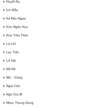
★
Huyết Dụ
★
Ích Mẫu
★
Ké Đầu Ngựa
★
Kim Ngân Hoa
★
Kim Tiền Thảo
★
Lá Lốt
★
Lạc Tiên
★
Lô Hội
★
Mã Đề
★
Mè – Vừng
★
Ngải Cứu
★
Ngũ Gia Bì
★
Nhục Thung Dung