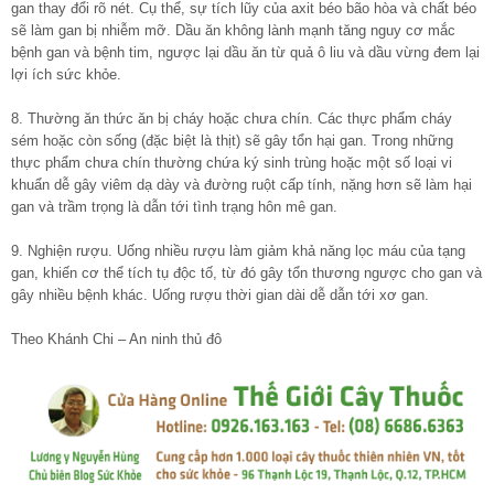
gan thay đổi rõ nét. Cụ thể, sự tích lũy của axit béo bão hòa và chất béo
sẽ làm gan bị nhiễm mỡ. Dầu ăn không lành mạnh tăng nguy cơ mắc
bệnh gan và bệnh tim, ngược lại dầu ăn từ quả ô liu và dầu vừng đem lại
lợi ích sức khỏe.
8. Thường ăn thức ăn bị cháy hoặc chưa chín. Các thực phẩm cháy
sém hoặc còn sống (đặc biệt là thịt) sẽ gây tổn hại gan. Trong những
thực phẩm chưa chín thường chứa ký sinh trùng hoặc một số loại vi
khuẩn dễ gây viêm dạ dày và đường ruột cấp tính, nặng hơn sẽ làm hại
gan và trầm trọng là dẫn tới tình trạng hôn mê gan.
9. Nghiện rượu. Uống nhiều rượu làm giảm khả năng lọc máu của tạng
gan, khiến cơ thể tích tụ độc tố, từ đó gây tổn thương ngược cho gan và
gây nhiều bệnh khác. Uống rượu thời gian dài dễ dẫn tới xơ gan.
Theo Khánh Chi – An ninh thủ đô