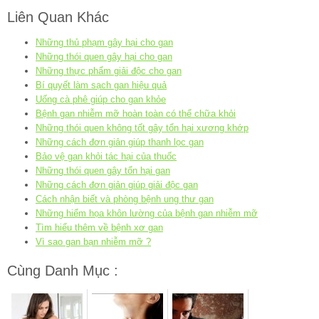
Liên Quan Khác
Những thủ phạm gây hại cho gan
Những thói quen gây hại cho gan
Những thực phẩm giải độc cho gan
Bí quyết làm sạch gan hiệu quả
Uống cà phê giúp cho gan khỏe
Bệnh gan nhiễm mỡ hoàn toàn có thể chữa khỏi
Những thói quen không tốt gây tổn hại xương khớp
Những cách đơn giản giúp thanh lọc gan
Bảo vệ gan khỏi tác hại của thuốc
Những thói quen gây tổn hại gan
Những cách đơn giản giúp giải độc gan
Cách nhận biết và phòng bệnh ung thư gan
Những hiểm họa khôn lường của bệnh gan nhiễm mỡ
Tìm hiểu thêm về bệnh xơ gan
Vì sao gan bạn nhiễm mỡ ?
Cùng Danh Mục :