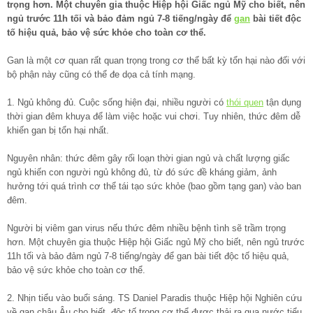
trọng hơn. Một chuyên gia thuộc Hiệp hội Giấc ngủ Mỹ cho biết, nên
ngủ trước 11h tối và bảo đảm ngủ 7-8 tiếng/ngày để
gan
bài tiết độc
tố hiệu quả, bảo vệ sức khỏe cho toàn cơ thể.
Gan là một cơ quan rất quan trọng trong cơ thể bất kỳ tổn hại nào đối với
bộ phận này cũng có thể đe dọa cả tính mạng.
1. Ngủ không đủ. Cuộc sống hiện đại, nhiều người có
thói quen
tận dụng
thời gian đêm khuya để làm việc hoặc vui chơi. Tuy nhiên, thức đêm dễ
khiến gan bị tổn hại nhất.
Nguyên nhân: thức đêm gây rối loạn thời gian ngủ và chất lượng giấc
ngủ khiến con người ngủ không đủ, từ đó sức đề kháng giảm, ảnh
hưởng tới quá trình cơ thể tái tạo sức khỏe (bao gồm tạng gan) vào ban
đêm.
Người bị viêm gan virus nếu thức đêm nhiều bệnh tình sẽ trầm trọng
hơn. Một chuyên gia thuộc Hiệp hội Giấc ngủ Mỹ cho biết, nên ngủ trước
11h tối và bảo đảm ngủ 7-8 tiếng/ngày để gan bài tiết độc tố hiệu quả,
bảo vệ sức khỏe cho toàn cơ thể.
2. Nhịn tiểu vào buổi sáng. TS Daniel Paradis thuộc Hiệp hội Nghiên cứu
về gan châu Âu cho biết, độc tố trong cơ thể được thải ra qua nước tiểu,