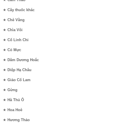
★
Cây thuốc khác
★
Chè Vằng
★
Chìa Vôi
★
Cổ Linh Chi
★
Cỏ Mực
★
Dâm Dương Hoắc
★
Diệp Hạ Châu
★
Giảo Cổ Lam
★
Gừng
★
Hà Thủ Ô
★
Hoa Hoè
★
Hương Thảo