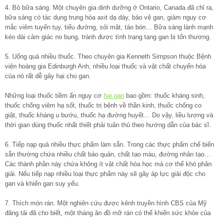
4. Bỏ bữa sáng. Một chuyên gia dinh dưỡng ở Ontario, Canada đã chỉ ra,
bữa sáng có tác dụng trung hòa axit dạ dày, bảo vệ gan, giảm nguy cơ
mắc viêm tuyến tụy, tiểu đường, sỏi mật, táo bón… Bữa sáng lành mạnh
kéo dài cảm giác no bụng, tránh được tình trạng tạng gan bị tổn thương.
5. Uống quá nhiều thuốc. Theo chuyên gia Kenneth Simpson thuộc Bệnh
viện hoàng gia Edinburgh Anh, nhiều loại thuốc và vật chất chuyển hóa
của nó rất dễ gây hại cho gan.
Những loại thuốc tiềm ẩn nguy cơ
hại gan
bao gồm: thuốc kháng sinh,
thuốc chống viêm hạ sốt, thuốc trị bệnh về thần kinh, thuốc chống co
giật, thuốc kháng u bướu, thuốc hạ đường huyết… Do vậy, liều lượng và
thời gian dùng thuốc nhất thiết phải tuân thủ theo hướng dẫn của bác sĩ.
6. Tiếp nạp quá nhiều thực phẩm làm sẵn. Trong các thực phẩm chế biến
sẵn thường chứa nhiều chất bảo quản, chất tạo màu, đường nhân tạo…
Các thành phần này chứa không ít vật chất hóa học mà cơ thể khó phân
giải. Nếu tiếp nạp nhiều loại thực phẩm này sẽ gây áp lực giải độc cho
gan và khiến gan suy yếu.
7. Thích món rán. Một nghiên cứu được kênh truyền hình CBS của Mỹ
đăng tải đã cho biết, một tháng ăn đồ mỡ rán có thể khiến sức khỏe của