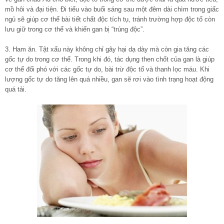
mồ hôi và đại tiện. Đi tiểu vào buổi sáng sau một đêm dài chìm trong giấc
ngủ sẽ giúp cơ thể bài tiết chất độc tích tụ, tránh trường hợp độc tố còn
lưu giữ trong cơ thể và khiến gan bị “trúng độc”.
3. Ham ăn. Tật xấu này không chỉ gây hại dạ dày mà còn gia tăng các
gốc tự do trong cơ thể. Trong khi đó, tác dụng then chốt của gan là giúp
cơ thể đối phó với các gốc tự do, bài trừ độc tố và thanh lọc máu. Khi
lượng gốc tự do tăng lên quá nhiều, gan sẽ rơi vào tình trạng hoạt động
quá tải.