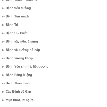
▻
Bệnh tiểu đường
▻
Bệnh Tim mạch
▻
Bệnh Trĩ
▻
Bệnh U – Bướu
▻
Bệnh vẩy nến, á sừng
▻
Bệnh về đường hô hấp
▻
Bệnh xương khớp
▻
Bệnh Yếu sinh lý, liệt dương
▻
Bệnh Răng Miệng
▻
Bệnh Thần Kinh
▻
Các Bệnh về Gan
▻
Mụn nhọt, lở ngứa