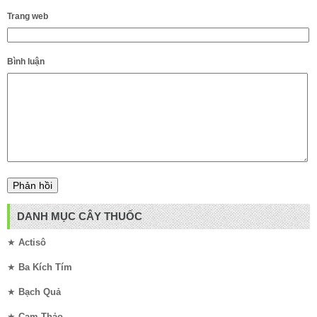
Trang web
Bình luận
DANH MỤC CÂY THUỐC
★
Actisô
★
Ba Kích Tím
★
Bạch Quả
★
Cam Thảo