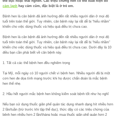
thể dục hoặc thai nghén. Các triệu chứng hen có thể xuất hiện do
cảm lạnh
hay cảm cúm, đặc biệt là ở trẻ em.
Bệnh hen là căn bệnh đã ảnh hưởng đến rất nhiều người dân ở mọi độ
tuổi trên toàn thế giới. Tuy nhiên, căn bệnh này lại rất dễ bị “hiểu nhầm”
khiến cho việc dùng thuốc và hiệu quả điều trị chưa cao.
Bệnh hen là căn bệnh đã ảnh hưởng đến rất nhiều người dân ở mọi độ
tuổi trên toàn thế giới. Tuy nhiên, căn bệnh này lại rất dễ bị “hiểu nhầm”
khiến cho việc dùng thuốc và hiệu quả điều trị chưa cao. Dưới đây là 10
điều bạn cần phải biết về căn bệnh này.
1. Tất cả các thể bệnh hen đều nghiêm trọng
Tại Mỹ, mỗi ngày có 10 người chết vì bệnh hen. Nhiều người đã bị một
cơn hen đe dọa tính mạng trước khi họ được chẩn đoán là mắc bệnh
hen thể nhẹ.
2. Hầu hết người mắc bệnh hen không kiểm soát bệnh tốt như họ nghĩ
Nếu bạn sử dụng thuốc giãn phế quản tác dụng nhanh dạng hít nhiều hơn
2 lần/tuần (trừ trước khi tập thể dục), thức dậy có các triệu chứng của
bệnh hen nhiều hơn 2 lần/tháng hoặc mua thuốc giãn phế quản hơn 2