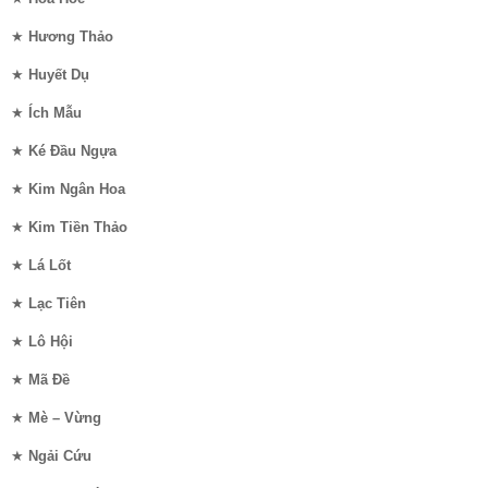
★
Hương Thảo
★
Huyết Dụ
★
Ích Mẫu
★
Ké Đầu Ngựa
★
Kim Ngân Hoa
★
Kim Tiền Thảo
★
Lá Lốt
★
Lạc Tiên
★
Lô Hội
★
Mã Đề
★
Mè – Vừng
★
Ngải Cứu