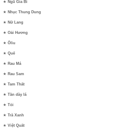
★
Ngũ Gia Bì
★
Nhục Thung Dung
★
Nữ Lang
★
Oải Hương
★
Ôliu
★
Quế
★
Rau Má
★
Rau Sam
★
Tam Thất
★
Tần dày lá
★
Tỏi
★
Trà Xanh
★
Việt Quất