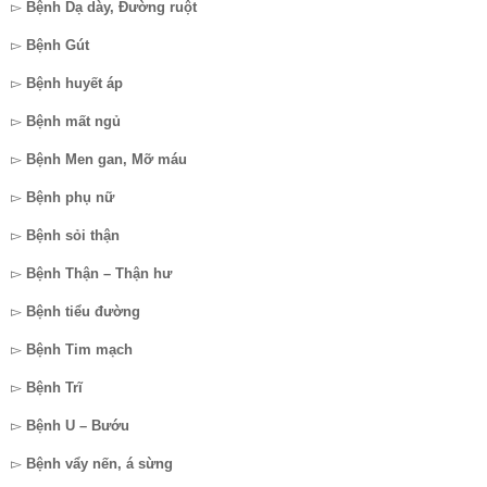
▻
Bệnh Dạ dày, Đường ruột
▻
Bệnh Gút
▻
Bệnh huyết áp
▻
Bệnh mất ngủ
▻
Bệnh Men gan, Mỡ máu
▻
Bệnh phụ nữ
▻
Bệnh sỏi thận
▻
Bệnh Thận – Thận hư
▻
Bệnh tiểu đường
▻
Bệnh Tim mạch
▻
Bệnh Trĩ
▻
Bệnh U – Bướu
▻
Bệnh vẩy nến, á sừng