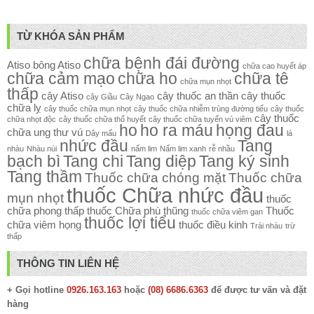
TỪ KHÓA SẢN PHẨM
chữa bệnh đái đường
Atiso
bông Atiso
chữa cao huyết áp
chữa cảm mạo
chữa ho
chữa tê
chữa mụn nhọt
thấp
cây Atiso
cây thuốc an thần
cây thuốc
cây Giầu
Cây Ngao
chữa lỵ
cây thuốc chữa mụn nhọt
cây thuốc chữa nhiễm trùng đường tiểu
cây thuốc
cây thuốc
chữa nhọt độc
cây thuốc chữa thổ huyết
cây thuốc chữa tuyến vú viêm
ho
ho ra máu
họng đau
chữa ung thư vú
Dây mấu
lá
nhức đầu
Tang
nhàu
Nhàu núi
nấm lim
Nấm lim xanh
rễ nhầu
bạch bì
Tang chi
Tang diệp
Tang ký sinh
Tang thầm
Thuốc chữa chóng mặt
Thuốc chữa
thuốc Chữa nhức đầu
mụn nhọt
thuốc
chữa phong thấp
thuốc Chữa phù thũng
Thuốc
thuốc chữa viêm gan
thuốc lợi tiểu
chữa viêm họng
thuốc điều kinh
Trái nhàu
trừ
thấp
THÔNG TIN LIÊN HỆ
+ Gọi hotline
0926.163.163
hoặc
(08) 6686.6363
để được tư vấn và đặt
hàng