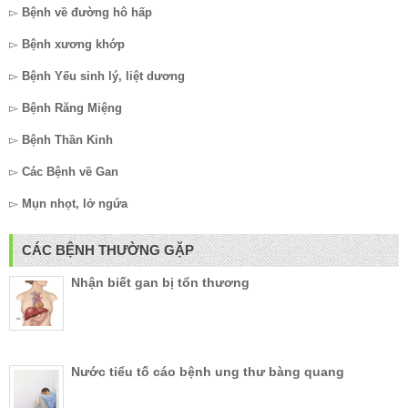
▻
Bệnh về đường hô hấp
▻
Bệnh xương khớp
▻
Bệnh Yếu sinh lý, liệt dương
▻
Bệnh Răng Miệng
▻
Bệnh Thần Kinh
▻
Các Bệnh về Gan
▻
Mụn nhọt, lở ngứa
CÁC BỆNH THƯỜNG GẶP
Nhận biết gan bị tổn thương
Nước tiểu tố cáo bệnh ung thư bàng quang