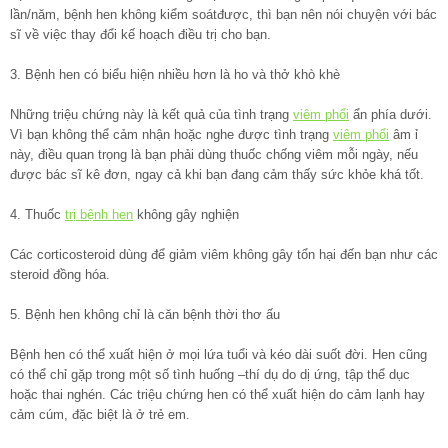
lần/năm, bệnh hen không kiểm soátđược, thì bạn nên nói chuyện với bác
sĩ về việc thay đổi kế hoạch điều trị cho bạn.
3. Bệnh hen có biểu hiện nhiều hơn là ho và thở khò khè
Những triệu chứng này là kết quả của tình trạng
viêm phổi
ẩn phía dưới.
Vì bạn không thể cảm nhận hoặc nghe được tình trạng
viêm phổi
âm ỉ
này, điều quan trọng là bạn phải dùng thuốc chống viêm mỗi ngày, nếu
được bác sĩ kê đơn, ngay cả khi bạn đang cảm thấy sức khỏe khá tốt.
4. Thuốc
trị bệnh hen
không gây nghiện
Các corticosteroid dùng để giảm viêm không gây tổn hại đến bạn như các
steroid đồng hóa.
5. Bệnh hen không chỉ là căn bệnh thời thơ ấu
Bệnh hen có thể xuất hiện ở mọi lứa tuổi và kéo dài suốt đời. Hen cũng
có thể chỉ gặp trong một số tình huống –thí dụ do dị ứng, tập thể dục
hoặc thai nghén. Các triệu chứng hen có thể xuất hiện do cảm lạnh hay
cảm cúm, đặc biệt là ở trẻ em.