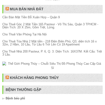
MUA BÁN NHÀ ĐẤT
Cần Bán Mặt Tiền Đỗ Xuân Hợp – Quận 9
Cho Thuê Góc 2 Mặt Tiền 165 Pasteur - Võ Thị Sáu, Quận 3 TPHCM -
Diện Tích: 20 X 25m, Gồm Trệt, Lửng.
Cho Thuê Văn Phòng Tại Hà Nội
Cho Thuê Tòa Nhà 2 Mặt tiền - 218 Điện Biên Phủ, Q3, diện tích 16 x
32m, 2 Hầm, 10 Lầu, Từ Lầu 6 Trở Lên Có 19 Apartment
Cho Thuê Nhà 200 Pasteur, P. 6, Q. 3. Diện Tích: 16X37M. Kết Cấu: Trệt
3 Lầu.
KHÁCH HÀNG PHONG THỦY
BỆNH THƯỜNG GẶP
▻
Bệnh béo phì