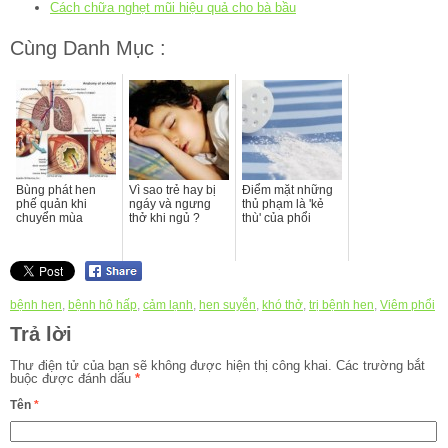
Cách chữa nghẹt mũi hiệu quả cho bà bầu
Cùng Danh Mục :
Bùng phát hen
Vì sao trẻ hay bị
Điểm mặt những
phế quản khi
ngáy và ngưng
thủ phạm là 'kẻ
chuyển mùa
thở khi ngủ ?
thù' của phổi
bệnh hen
,
bệnh hô hấp
,
cảm lạnh
,
hen suyễn
,
khó thở
,
trị bệnh hen
,
Viêm phổi
Trả lời
Thư điện tử của bạn sẽ không được hiện thị công khai.
Các trường bắt
buộc được đánh dấu
*
Tên
*