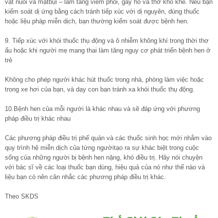
vật nuôi và mạtbụi – làm tăng viêm phổi, gây ho và thở khò khè. Nếu bạn
kiểm soát dị ứng bằng cách tránh tiếp xúc với dị nguyên, dùng thuốc
hoặc liệu pháp miễn dịch, bạn thường kiểm soát được bệnh hen.
9. Tiếp xúc với khói thuốc thụ động và ô nhiễm không khí trong thời thơ
ấu hoặc khi người mẹ mang thai làm tăng nguy cơ phát triển bệnh hen ở
trẻ
Không cho phép người khác hút thuốc trong nhà, phòng làm việc hoặc
trong xe hơi của bạn, và dạy con bạn tránh xa khói thuốc thụ động.
10.Bệnh hen của mỗi người là khác nhau và sẽ đáp ứng với phương
pháp điều trị khác nhau
Các phương pháp điều trị phế quản và các thuốc sinh học mới nhắm vào
quy trình hệ miễn dịch của từng ngườitạo ra sự khác biệt trong cuộc
sống của những người bị bệnh hen nặng, khó điều trị. Hãy nói chuyện
với bác sĩ về các loại thuốc bạn dùng, hiệu quả của nó như thế nào và
liệu bạn có nên cân nhắc các phương pháp điều trị khác.
Theo SKDS