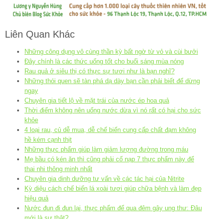
Liên Quan Khác
Những công dụng vô cùng thần kỳ bất ngờ từ vỏ và cùi bưởi
Đây chính là các thức uống tốt cho buổi sáng mùa nóng
Rau quả ở siêu thị có thực sự tươi như là bạn nghĩ?
Những thói quen sẽ tàn phá dạ dày bạn cần phải biết để dừng
ngay
Chuyên gia tiết lộ về mặt trái của nước ép hoa quả
Thời điểm không nên uống nước dừa vì nó rất có hại cho sức
khỏe
4 loại rau, củ dễ mua, dễ chế biến cung cấp chất đạm không
hề kém cạnh thịt
Những thực phẩm giúp làm giảm lượng đường trong máu
Mẹ bầu có kén ăn thì cũng phải cố nạp 7 thực phẩm này để
thai nhi thông minh nhất
Chuyên gia dinh dưỡng tư vấn về các tác hại của Nitrite
Kỳ diệu cách chế biến lá xoài tươi giúp chữa bệnh và làm đẹp
hiệu quả
Nước đun đi đun lại, thực phẩm để qua đêm gây ung thư: Đâu
mới là sự thật?