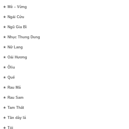
★
Mè – Vừng
★
Ngải Cứu
★
Ngũ Gia Bì
★
Nhục Thung Dung
★
Nữ Lang
★
Oải Hương
★
Ôliu
★
Quế
★
Rau Má
★
Rau Sam
★
Tam Thất
★
Tần dày lá
★
Tỏi