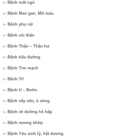
▻
Bệnh mất ngủ
▻
Bệnh Men gan, Mỡ máu
▻
Bệnh phụ nữ
▻
Bệnh sỏi thận
▻
Bệnh Thận – Thận hư
▻
Bệnh tiểu đường
▻
Bệnh Tim mạch
▻
Bệnh Trĩ
▻
Bệnh U – Bướu
▻
Bệnh vẩy nến, á sừng
▻
Bệnh về đường hô hấp
▻
Bệnh xương khớp
▻
Bệnh Yếu sinh lý, liệt dương