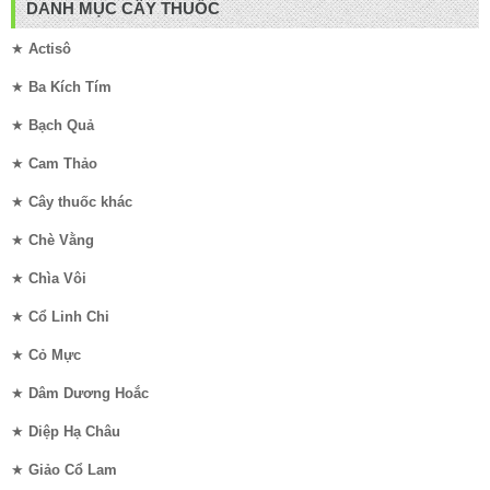
DANH MỤC CÂY THUỐC
★
Actisô
★
Ba Kích Tím
★
Bạch Quả
★
Cam Thảo
★
Cây thuốc khác
★
Chè Vằng
★
Chìa Vôi
★
Cổ Linh Chi
★
Cỏ Mực
★
Dâm Dương Hoắc
★
Diệp Hạ Châu
★
Giảo Cổ Lam