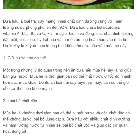
Dưa hấu là loại trái cây mang nhiều chất dinh dưỡng cùng với hàm
lượng nước phong phú lên đến 92%. Dưa hấu chứa beta-caroten,
vitamin A, B1, B6, và C, kali, magiê, biotin và đồng, các chất dinh dưỡng
đặc biệt, ít calorie, hydrat hóa và là món ăn nhẹ hoàn hảo vào mùa hè.
Dưới đây là 8 lý do bạn không thể không ăn dưa hấu vào mùa hè này.
1. Giữ nước cho cơ thể
Một trong những lý do quan trọng nên ăn dưa hấu mùa hè này là nó giúp
bạn giữ nước. Mùa hè là thời gian bạn có thể mất nước ở tốc độ nhanh
hơn các mùa khác. Do đó ăn loại trái cây tuyệt vời này, bạn có thể giữ
cho cơ thể luôn khỏe mạnh.
2. Loại bỏ chất độc
Mùa hè là khoảng thời gian bạn có thể bị mất nước và các chất độc có
thể không được loại bỏ đúng cách. Dưa hấu với nhiều chất dinh dưỡng
và hàm lượng nước tự nhiên sẽ loại bỏ chất độc và giúp các cơ quan
hoạt động tốt.