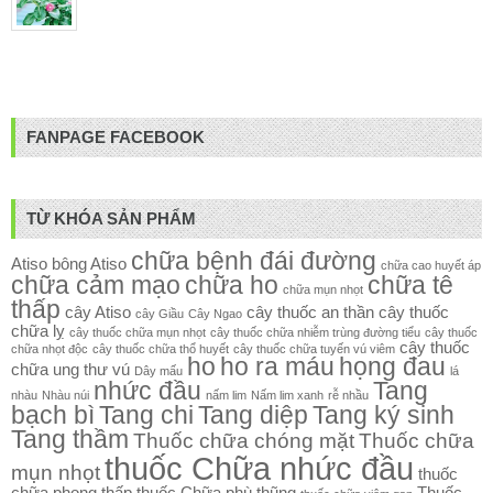
FANPAGE FACEBOOK
TỪ KHÓA SẢN PHẨM
chữa bệnh đái đường
Atiso
bông Atiso
chữa cao huyết áp
chữa cảm mạo
chữa ho
chữa tê
chữa mụn nhọt
thấp
cây Atiso
cây thuốc an thần
cây thuốc
cây Giầu
Cây Ngao
chữa lỵ
cây thuốc chữa mụn nhọt
cây thuốc chữa nhiễm trùng đường tiểu
cây thuốc
cây thuốc
chữa nhọt độc
cây thuốc chữa thổ huyết
cây thuốc chữa tuyến vú viêm
ho
ho ra máu
họng đau
chữa ung thư vú
Dây mấu
lá
nhức đầu
Tang
nhàu
Nhàu núi
nấm lim
Nấm lim xanh
rễ nhầu
bạch bì
Tang chi
Tang diệp
Tang ký sinh
Tang thầm
Thuốc chữa chóng mặt
Thuốc chữa
thuốc Chữa nhức đầu
mụn nhọt
thuốc
chữa phong thấp
thuốc Chữa phù thũng
Thuốc