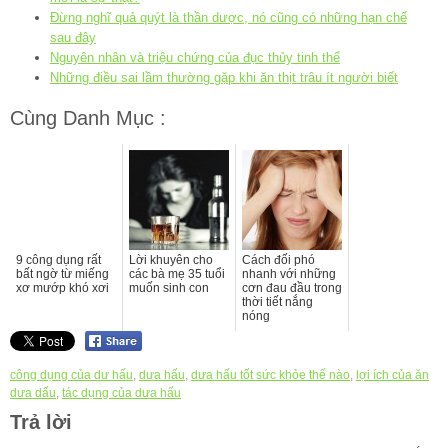
Đừng nghĩ quả quýt là thần dược, nó cũng có những hạn chế
sau đây
Nguyên nhân và triệu chứng của đục thủy tinh thể
Những điều sai lầm thường gặp khi ăn thịt trâu ít người biết
Cùng Danh Mục :
9 công dụng rất
Lời khuyên cho
Cách đối phó
bất ngờ từ miếng
các bà mẹ 35 tuổi
nhanh với những
xơ mướp khó xơi
muốn sinh con
cơn đau đầu trong
thời tiết nắng
nóng
công dụng của dư hấu
,
dưa hấu
,
dưa hấu tốt sức khỏe thế nào
,
lợi ích của ăn
dưa dấu
,
tác dụng của dưa hấu
Trả lời