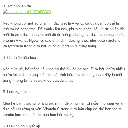
3. Tốt cho làn da
Nếu không có một số vitamin, đặc biệt là A và C, da của bạn có thể bị
khô và dễ bong tróc. Để tránh điều này, phương pháp điều trị tự nhiên tốt
nhất là đưa dưa hấu vào chế độ ăn kiêng của bạn vì dưa hấu chứa nhiều
vitamin A và C. Ngoài ra, các chất dinh dưỡng khác như beta-carotene
và lycopene trong dưa hấu cũng giúp tránh bị cháy nắng.
4. Cải thiện tiêu hóa
Vào mùa hè, hệ thống tiêu hóa có thể bị đảo ngược. Dưa hấu chứa nhiều
nước và chất xơ giúp hỗ trợ quá trình tiêu hóa lành mạnh và đây là một
trong những lợi ích sức khỏe của dưa hấu.
5. Làm đẹp tóc
Mùa hè bạn thường lo lắng tóc mình dễ bị hư hại. Chỉ cần thư giãn và ăn
dưa hấu thường xuyên. Vitamin C trong dưa hấu giúp cơ thể bạn tạo ra
keratin làm cho mái tóc của bạn bền và đẹp.
6. Điều chỉnh huyết áp