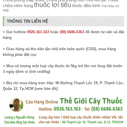
thuốc chữa viêm gan
thuốc lợi tiểu
chữa viêm họng
thuốc điều kinh
Trái nhàu
trừ
thấp
THÔNG TIN LIÊN HỆ
+ Gọi hotline
0926.163.163
hoặc
(08) 6686.6363
để được tư vấn và đặt
hàng
+ Giao hàng và thu tiền tận nhà trên toàn quốc (COD), mua hàng
không phải đặt cọc
+ Mua số lượng một loại cây thuốc từ 5kg trở lên vui lòng đặt trước
3 ngày (đơn vị tính vnđ/kg)
+ Địa chỉ mua hàng trực tiếp: 96 Đường Thạnh Lộc 19, P. Thạnh Lộc,
Quận 12, Tp.HCM [
xem bản đồ
]