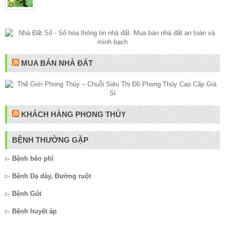
MUA BÁN NHÀ ĐẤT
KHÁCH HÀNG PHONG THỦY
BỆNH THƯỜNG GẶP
▻
Bệnh béo phì
▻
Bệnh Dạ dày, Đường ruột
▻
Bệnh Gút
▻
Bệnh huyết áp