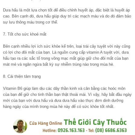
Dưa hấu là một lựa chọn tốt để điều chỉnh huyết áp, đặc biệt là huyết áp
cao. Bên cạnh đó, dưa hấu giúp duy trì các mạch máu và do đó đảm bảo
sự lưu thông máu trong cơ thể.
7. Tốt cho sức khoẻ mắt
Bên cạnh nhiều lợi ích sức khỏe kể trên, loại trái cây tuyệt vời này cũng
có lợi cho đôi mắt của bạn. Là nguồn cung cấp vitamin A tuyệt vời, dưa
hấu tạo ra các sắc tố trong võng mạc mắt giúp giữ cho đôi mắt của bạn
mát mẻ và ngăn ngừa bất kỳ sự nhiễm trùng nào trong mùa hè.
8. Cải thiện tâm trạng
Vitamin B6 giúp làm dịu các dây thần kinh và cân bằng các hoóc môn
của bạn để giữ cho tinh thần bạn thật thoải mái. Vì vậy, hãy bắt đầu ngày
mới của bạn với dưa hấu và đưa dưa hấu vào thực đơn dinh dưỡng
hàng ngày của mình trong mùa hè này để có sức khỏe tốt nhất.