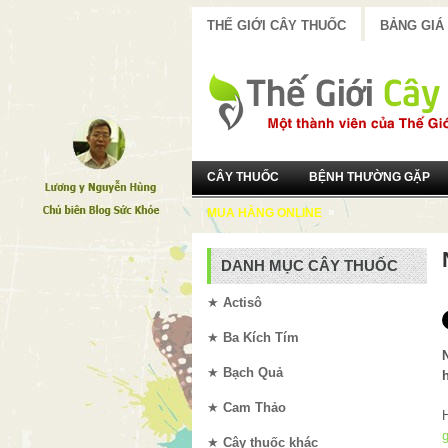
THẾ GIỚI CÂY THUỐC
BẢNG GIÁ
CÂY THUỐC
BỆNH THƯỜNG GẶP
»
MUA HÀNG ONLINE
DANH MỤC CÂY THUỐC
★
Actisô
★
Ba Kích Tím
★
Bạch Quả
★
Cam Thảo
g
★
Cây thuốc khác