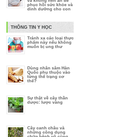
và không nên ăn để
phục hồi sức khỏe và
dinh dưỡng cho con
THÔNG TIN Y HỌC
Tránh xa các loại thực
phẩm này nếu không
muốn bị ung thư
Dùng nhân sâm Hàn
Quốc phụ thuộc vào
từng thể trạng cơ
thể?
Sự thật về cây thần
dược: lược vàng
Cây canh châu và
những công dụng
chữa bệnh vô cùng