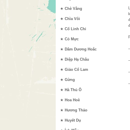
★
Chè Vằng
★
Chìa Vôi
★
Cổ Linh Chi
★
Cỏ Mực
★
Dâm Dương Hoắc
★
Diệp Hạ Châu
★
Giảo Cổ Lam
★
Gừng
★
Hà Thủ Ô
★
Hoa Hoè
★
Hương Thảo
★
Huyết Dụ