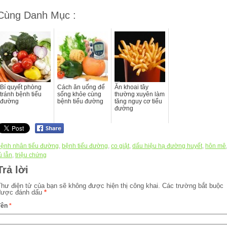
Cùng Danh Mục :
Bí quyết phòng
Cách ăn uống để
Ăn khoai tây
tránh bệnh tiểu
sống khỏe cùng
thường xuyên làm
đường
bệnh tiểu đường
tăng nguy cơ tiểu
đường
bệnh nhân tiểu đường
,
bệnh tiểu đường
,
co giật
,
dấu hiệu hạ đường huyết
,
hôn mê
ú lẫn
,
triệu chứng
Trả lời
Thư điện tử của bạn sẽ không được hiện thị công khai.
Các trường bắt buộc
được đánh dấu
*
Tên
*