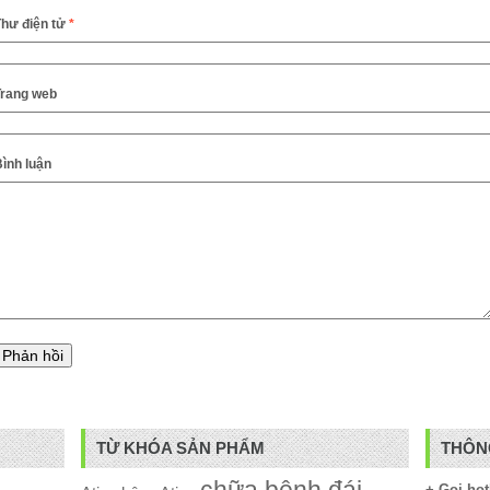
Thư điện tử
*
Trang web
ình luận
TỪ KHÓA SẢN PHẨM
THÔNG
+ Gọi hot