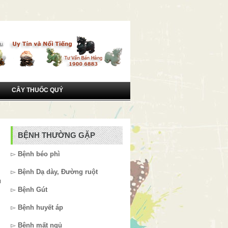
CÂY THUỐC QUÝ
BỆNH THƯỜNG GẶP
▻
Bệnh béo phì
▻
Bệnh Dạ dày, Đường ruột
u
▻
Bệnh Gút
▻
Bệnh huyết áp
▻
Bệnh mất ngủ