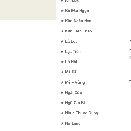
★
Ích Mẫu
★
Ké Đầu Ngựa
★
Kim Ngân Hoa
★
Kim Tiền Thảo
★
Lá Lốt
★
Lạc Tiên
★
Lô Hội
★
Mã Đề
★
Mè – Vừng
★
Ngải Cứu
★
Ngũ Gia Bì
–
★
Nhục Thung Dung
–
★
Nữ Lang
–