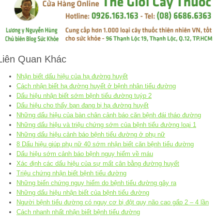
Liên Quan Khác
Nhận biết dấu hiệu của hạ đường huyết
Cách nhận biết hạ đường huyết ở bệnh nhân tiểu đường
Dấu hiệu nhận biết sớm bệnh tiểu đường tuýp 2
Dấu hiệu cho thấy bạn đang bị hạ đường huyết
Những dấu hiệu của bàn chân cảnh báo căn bệnh đái tháo đường
Những dấu hiệu và triệu chứng sớm của bệnh tiểu đường loại 1
Những dấu hiệu cảnh báo bệnh tiểu đường ở phụ nữ
8 Dấu hiệu giúp phụ nữ 40 sớm nhận biết căn bệnh tiểu đường
Dấu hiệu sớm cảnh báo bệnh nguy hiểm về máu
Xác định các dấu hiệu của sự mất cân bằng đường huyết
Triệu chứng nhận biết bệnh tiểu đường
Những biến chứng nguy hiểm do bệnh tiểu đường gây ra
Những dấu hiệu nhận biết của bệnh tiểu đường
Người bệnh tiểu đường có nguy cơ bị đột quỵ não cao gấp 2 – 4 lần
Cách nhanh nhất nhận biết bệnh tiểu đường