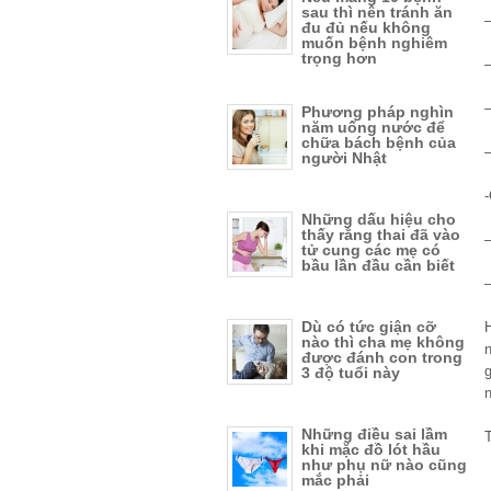
sau thì nên tránh ăn
đu đủ nếu không
muốn bệnh nghiêm
trọng hơn
Phương pháp nghìn
năm uống nước để
chữa bách bệnh của
–
người Nhật
-
Những dấu hiệu cho
thấy rằng thai đã vào
–
tử cung các mẹ có
bầu lần đầu cần biết
Dù có tức giận cỡ
nào thì cha mẹ không
n
được đánh con trong
3 độ tuổi này
Những điều sai lầm
khi mặc đồ lót hầu
như phụ nữ nào cũng
mắc phải