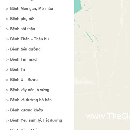
▻
Bệnh Men gan, Mỡ máu
▻
Bệnh phụ nữ
.
▻
Bệnh sỏi thận
▻
Bệnh Thận – Thận hư
▻
Bệnh tiểu đường
▻
Bệnh Tim mạch
▻
Bệnh Trĩ
▻
Bệnh U – Bướu
▻
Bệnh vẩy nến, á sừng
▻
Bệnh về đường hô hấp
▻
Bệnh xương khớp
▻
Bệnh Yếu sinh lý, liệt dương