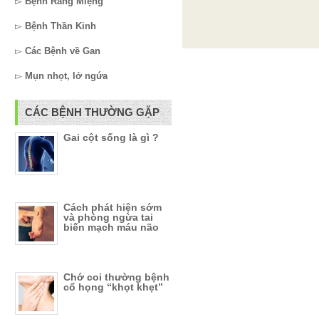
▻
Bệnh Răng Miệng
▻
Bệnh Thần Kinh
▻
Các Bệnh về Gan
▻
Mụn nhọt, lở ngứa
CÁC BỆNH THƯỜNG GẶP
Gai cột sống là gì ?
Cách phát hiện sớm
và phòng ngừa tai
biến mạch máu não
Chớ coi thường bệnh
cổ họng “khọt khẹt”