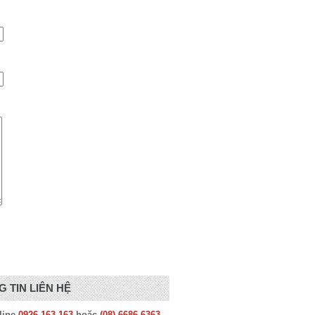
 TIN LIÊN HỆ
line
0926.163.163
hoặc
(08) 6686.6363