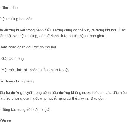
– Nhức đầu
Triệu chứng ban đêm
Hạ đường huyết trong bệnh tiểu đường cũng có thể xảy ra trong khi ngủ. Các
dấu hiệu và triệu chứng, có thể đánh thức người bệnh, bao gồm:
-Đệm hoặc chăn gối ướt do mồ hôi
– Gặp ác mộng
 Mệt mỏi, bứt rứt hoặc lú lẫn khi thức dậy
Các triệu chứng nặng
Nếu hạ đường huyết trong bệnh tiểu đường không được điều trị, các dấu hiệu
và triệu chứng của hạ đường huyết nặng có thể xảy ra. Bao gồm:
 Động tác vụng về hoặc bị giật
-Yếu cơ