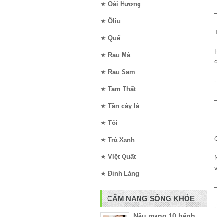
★
Oải Hương
★
Ôliu
★
Quế
★
Rau Má
★
Rau Sam
★
Tam Thất
★
Tần dày lá
–
★
Tỏi
★
Trà Xanh
★
Việt Quất
★
Đinh Lăng
–
CẨM NANG SỐNG KHỎE
Nếu mang 10 bệnh