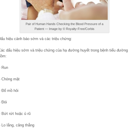
Pair of Human Hands Checking the Blood Pressure of a
Patient — Image by © Royalty-Free/Corbis
Dấu hiệu cảnh báo sớm và các triệu chứng:
Các dấu hiệu sớm và triệu chứng của hạ đường huyết trong bệnh tiểu đường
gồm:
– Run
– Chóng mặt
– Đổ mồ hôi
 Đói
 Bứt rứt hoặc ủ rũ
 Lo lắng, căng thẳng