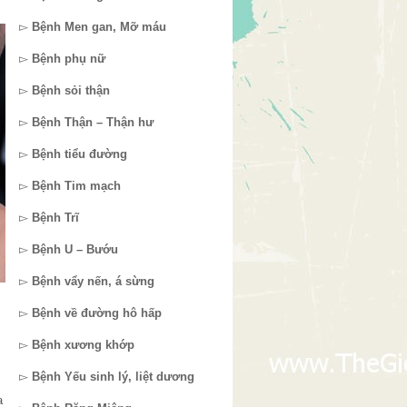
▻
Bệnh Men gan, Mỡ máu
▻
Bệnh phụ nữ
▻
Bệnh sỏi thận
▻
Bệnh Thận – Thận hư
▻
Bệnh tiểu đường
▻
Bệnh Tim mạch
▻
Bệnh Trĩ
▻
Bệnh U – Bướu
▻
Bệnh vẩy nến, á sừng
▻
Bệnh về đường hô hấp
▻
Bệnh xương khớp
▻
Bệnh Yếu sinh lý, liệt dương
a