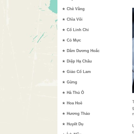
★
Chè Vằng
★
Chìa Vôi
★
Cổ Linh Chi
★
Cỏ Mực
★
Dâm Dương Hoắc
★
Diệp Hạ Châu
★
Giảo Cổ Lam
★
Gừng
★
Hà Thủ Ô
T
★
Hoa Hoè
g
★
Hương Thảo
★
Huyết Dụ
U