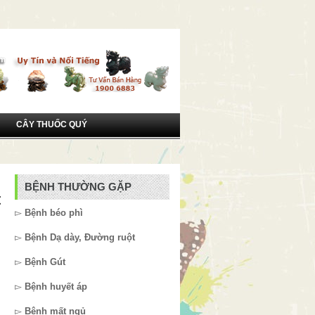
CÂY THUỐC QUÝ
BỆNH THƯỜNG GẶP
t
▻
Bệnh béo phì
▻
Bệnh Dạ dày, Đường ruột
▻
Bệnh Gút
▻
Bệnh huyết áp
▻
Bệnh mất ngủ