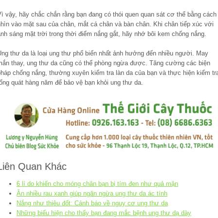
Vì vậy, hãy chắc chắn rằng bạn đang có thói quen quan sát cơ thể bằng cách
nhìn vào mặt sau của chân, mắt cá chân và bàn chân. Khi chân tiếp xúc với
ánh sáng mặt trời trong thời điểm nắng gắt, hãy nhớ bôi kem chống nắng.
Ung thư da là loại ung thư phổ biến nhất ảnh hưởng đến nhiều người. May
mắn thay, ung thư da cũng có thể phòng ngừa được. Tăng cường các biện
pháp chống nắng, thường xuyên kiểm tra làn da của bạn và thực hiện kiểm tr
tổng quát hàng năm để bảo vệ bạn khỏi ung thư da.
Liên Quan Khác
6 lí do khiến cho móng chân bạn bị tím đen như quả mận
Ăn nhiều rau xanh giúp ngăn ngừa ung thư da ác tính
Nắng như thiêu đốt: Cảnh báo về nguy cơ ung thư da
Những biểu hiện cho thấy bạn đang mắc bệnh ung thư dạ dày