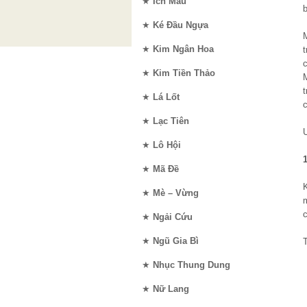
★
Ích Mẫu
b
★
Ké Đầu Ngựa
M
★
Kim Ngân Hoa
c
★
Kim Tiền Thảo
M
★
Lá Lốt
c
★
Lạc Tiên
★
Lô Hội
★
Mã Đề
★
Mè – Vừng
m
★
Ngải Cứu
★
Ngũ Gia Bì
★
Nhục Thung Dung
★
Nữ Lang