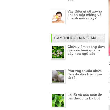
Vậy điều gì sẽ xảy ra
khi ăn một miếng vỏ
chanh mỗi ngày?
CÂY THUỐC DÂN GIAN
Chữa viêm xoang đơn
giản và hiệu quả từ
cây hoa ngũ sắc
Phương thuốc chữa
đau dạ dày hiệu quả
từ tỏi
h
Lá lốt và các món ăn
bài thuốc từ Lá Lốt