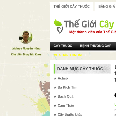
THẾ GIỚI CÂY THUỐC
BẢNG GIÁ
CÂY THUỐC
BỆNH THƯỜNG GẶP
»
MUA HÀNG ONLINE
DANH MỤC CÂY THUỐC
★
Actisô
★
Ba Kích Tím
★
Bạch Quả
★
Cam Thảo
★
Cây thuốc khác