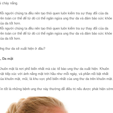
ị cháy nắng.
ỗi người chúng ta đều nên tạo thói quen luôn kiểm tra sự thay đổi của da
trên toàn cơ thể để từ đó có thể ngăn ngừa ung thư da và đảm bảo sức khỏe
ủa da tốt hơn.
ỗi người chúng ta đều nên tạo thói quen luôn kiểm tra sự thay đổi của da
trên toàn cơ thể để từ đó có thể ngăn ngừa ung thư da và đảm bảo sức khỏe
ủa da tốt hơn.
Ung thư da sẽ xuất hiện ở đâu?
1, Da mặt
Khuôn mặt là nơi phổ biến nhất mà các tế bào ung thư da xuất hiện. Khuôn
ặt tiếp xúc với ánh nắng mặt trời hầu như mỗi ngày, và phần nổi bật nhất
của khuôn mặt, mũi, là khu vực phổ biến nhất của ung thư da trên khuôn mặt.
Tin tốt là những bệnh ung thư này thường dễ điều trị nếu được phát hiện sớm