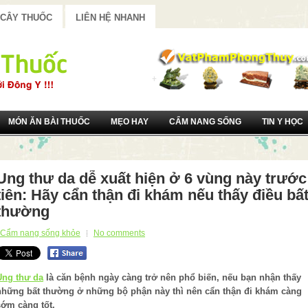
 CÂY THUỐC
LIÊN HỆ NHANH
MÓN ĂN BÀI THUỐC
MẸO HAY
CẨM NANG SỐNG
TIN Y HỌC
Ung thư da dễ xuất hiện ở 6 vùng này trước
tiên: Hãy cẩn thận đi khám nếu thấy điều bấ
thường
Cẩm nang sống khỏe
No comments
Ung thư da
là căn bệnh ngày càng trở nên phổ biến, nếu bạn nhận thấy
những bất thường ở những bộ phận này thì nên cẩn thận đi khám càng
sớm càng tốt.