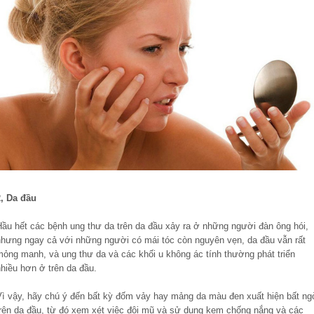
2, Da đầu
Hầu hết các bệnh ung thư da trên da đầu xảy ra ở những người đàn ông hói,
nhưng ngay cả với những người có mái tóc còn nguyên vẹn, da đầu vẫn rất
mỏng manh, và ung thư da và các khối u không ác tính thường phát triển
hiều hơn ở trên da đầu.
Vì vậy, hãy chú ý đến bất kỳ đốm vảy hay mảng da màu đen xuất hiện bất ng
trên da đầu, từ đó xem xét việc đội mũ và sử dụng kem chống nắng và các