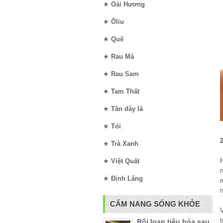
★
Oải Hương
★
Ôliu
★
Quế
★
Rau Má
★
Rau Sam
★
Tam Thất
★
Tần dày lá
★
Tỏi
★
Trà Xanh
★
Việt Quất
★
Đinh Lăng
n
CẨM NANG SỐNG KHỎE
Rối loạn tiêu hóa sau