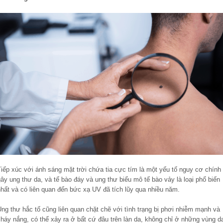
iếp xúc với ánh sáng mặt trời chứa tia cực tím là một yếu tố nguy cơ chính
ây ung thư da, và tế bào đáy và ung thư biểu mô tế bào vảy là loại phổ biến
nhất và có liên quan đến bức xạ UV đã tích lũy qua nhiều năm.
ng thư hắc tố cũng liên quan chặt chẽ với tình trạng bị phơi nhiễm mạnh và
cháy nắng, có thể xảy ra ở bất cứ đâu trên làn da, không chỉ ở những vùng d