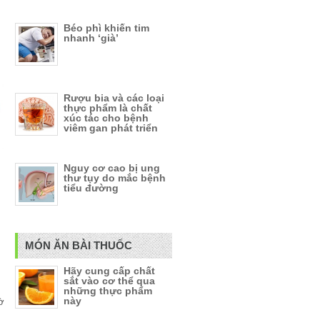
Béo phì khiến tim
nhanh ‘già’
Rượu bia và các loại
thực phẩm là chất
xúc tác cho bệnh
viêm gan phát triển
Nguy cơ cao bị ung
thư tụy do mắc bệnh
tiểu đường
MÓN ĂN BÀI THUỐC
Hãy cung cấp chất
sắt vào cơ thể qua
những thực phẩm
này
ờ