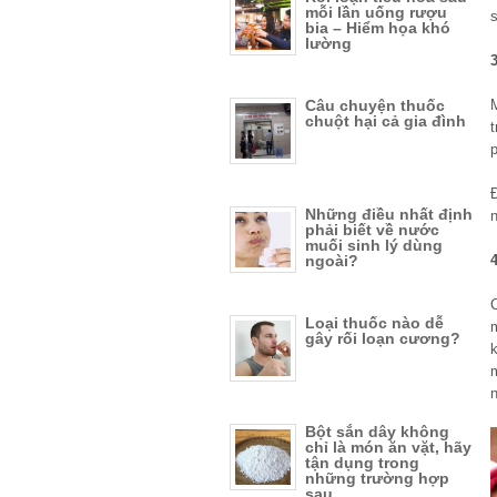
mỗi lần uống rượu
bia – Hiểm họa khó
lường
3
Câu chuyện thuốc
M
chuột hại cả gia đình
t
p
Những điều nhất định
n
phải biết về nước
muối sinh lý dùng
ngoài?
C
Loại thuốc nào dễ
m
gây rối loạn cương?
k
n
Bột sắn dây không
chỉ là món ăn vặt, hãy
tận dụng trong
những trường hợp
sau