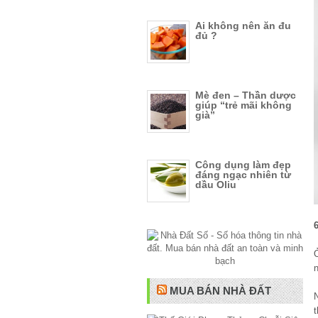
Ai không nên ăn đu
đủ ?
Mè đen – Thần dược
giúp “trẻ mãi không
già”
Công dụng làm đẹp
đáng ngạc nhiên từ
dầu Oliu
n
MUA BÁN NHÀ ĐẤT
t