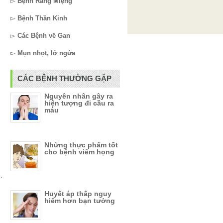
▻
Bệnh Răng Miệng
▻
Bệnh Thần Kinh
▻
Các Bệnh về Gan
▻
Mụn nhọt, lở ngứa
CÁC BỆNH THƯỜNG GẶP
Nguyên nhân gây ra
hiện tượng đi cầu ra
máu
Những thực phẩm tốt
cho bệnh viêm họng
.
Huyết áp thấp nguy
hiểm hơn bạn tưởng