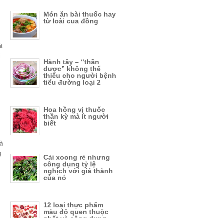
Món ăn bài thuốc hay
từ loài cua đồng
át
i
Hành tây – “thần
dược” không thể
thiếu cho người bệnh
tiểu đường loại 2
Hoa hồng vị thuốc
thần kỳ mà ít người
biết
là
g
Cải xoong rẻ nhưng
công dụng tỷ lệ
nghịch với giá thành
của nó
12 loại thực phẩm
màu đỏ quen thuộc