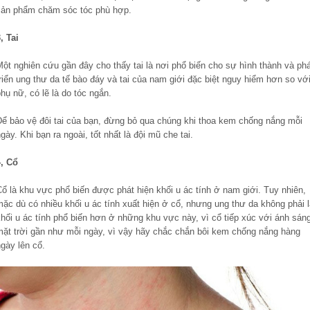
sản phẩm chăm sóc tóc phù hợp.
, Tai
ột nghiên cứu gần đây cho thấy tai là nơi phổ biến cho sự hình thành và ph
riển ung thư da tế bào đáy và tai của nam giới đặc biệt nguy hiểm hơn so vớ
hụ nữ, có lẽ là do tóc ngắn.
Để bảo vệ đôi tai của bạn, đừng bỏ qua chúng khi thoa kem chống nắng mỗi
gày. Khi bạn ra ngoài, tốt nhất là đội mũ che tai.
4, Cổ
ổ là khu vực phổ biến được phát hiện khối u ác tính ở nam giới. Tuy nhiên,
ặc dù có nhiều khối u ác tính xuất hiện ở cổ, nhưng ung thư da không phải 
hối u ác tính phổ biến hơn ở những khu vực này, vì cổ tiếp xúc với ánh sán
mặt trời gần như mỗi ngày, vì vậy hãy chắc chắn bôi kem chống nắng hàng
gày lên cổ.