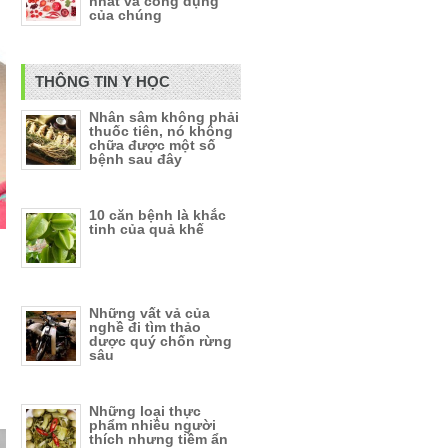
nhất và công dụng
của chúng
THÔNG TIN Y HỌC
Nhân sâm không phải
thuốc tiên, nó không
chữa được một số
bệnh sau đây
10 căn bệnh là khắc
tinh của quả khế
Những vất vả của
nghề đi tìm thảo
dược quý chốn rừng
sâu
Những loại thực
phẩm nhiều người
thích nhưng tiềm ẩn