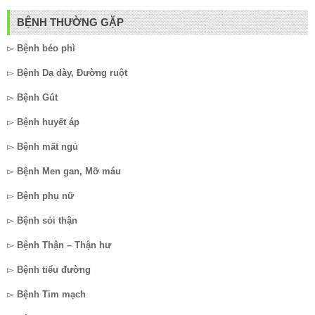
BỆNH THƯỜNG GẶP
▻
Bệnh béo phì
▻
Bệnh Dạ dày, Đường ruột
▻
Bệnh Gút
▻
Bệnh huyết áp
▻
Bệnh mất ngủ
▻
Bệnh Men gan, Mỡ máu
▻
Bệnh phụ nữ
▻
Bệnh sỏi thận
▻
Bệnh Thận – Thận hư
▻
Bệnh tiểu đường
▻
Bệnh Tim mạch