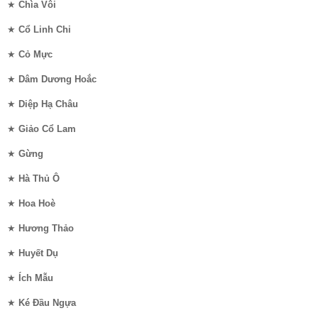
★
Chìa Vôi
★
Cổ Linh Chi
★
Cỏ Mực
★
Dâm Dương Hoắc
★
Diệp Hạ Châu
★
Giảo Cổ Lam
★
Gừng
★
Hà Thủ Ô
★
Hoa Hoè
★
Hương Thảo
★
Huyết Dụ
★
Ích Mẫu
★
Ké Đầu Ngựa