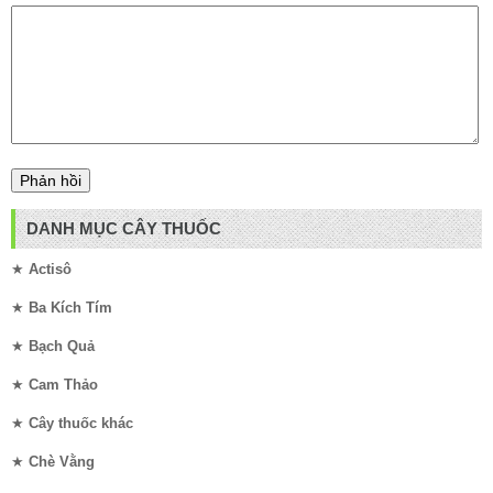
DANH MỤC CÂY THUỐC
★
Actisô
★
Ba Kích Tím
★
Bạch Quả
★
Cam Thảo
★
Cây thuốc khác
★
Chè Vằng