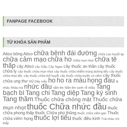
FANPAGE FACEBOOK
TỪ KHÓA SẢN PHẨM
chữa bệnh đái đường
Atiso
bông Atiso
chữa cao huyết áp
chữa cảm mạo
chữa ho
chữa tê
chữa mụn nhọt
thấp
cây Atiso
cây thuốc an thần
cây thuốc
cây Giầu
Cây Ngao
chữa lỵ
cây thuốc chữa mụn nhọt
cây thuốc chữa nhiễm trùng đường tiểu
cây thuốc
cây thuốc
chữa nhọt độc
cây thuốc chữa thổ huyết
cây thuốc chữa tuyến vú viêm
ho
ho ra máu
họng đau
chữa ung thư vú
Dây mấu
lá
nhức đầu
Tang
nhàu
Nhàu núi
nấm lim
Nấm lim xanh
rễ nhầu
bạch bì
Tang chi
Tang diệp
Tang ký sinh
Tang thầm
Thuốc chữa chóng mặt
Thuốc chữa
thuốc Chữa nhức đầu
mụn nhọt
thuốc
chữa phong thấp
thuốc Chữa phù thũng
Thuốc
thuốc chữa viêm gan
thuốc lợi tiểu
chữa viêm họng
thuốc điều kinh
Trái nhàu
trừ
thấp