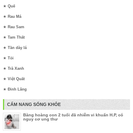
★
Quế
★
Rau Má
★
Rau Sam
★
Tam Thất
★
Tần dày lá
★
Tỏi
★
Trà Xanh
★
Việt Quất
★
Đinh Lăng
CẨM NANG SỐNG KHỎE
Bàng hoàng con 2 tuổi đã nhiễm vi khuẩn H.P, có
nguy cơ ung thư