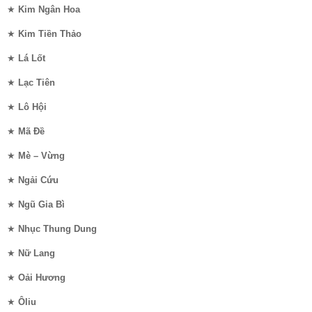
★
Kim Ngân Hoa
★
Kim Tiền Thảo
★
Lá Lốt
★
Lạc Tiên
★
Lô Hội
★
Mã Đề
★
Mè – Vừng
★
Ngải Cứu
★
Ngũ Gia Bì
★
Nhục Thung Dung
★
Nữ Lang
★
Oải Hương
★
Ôliu