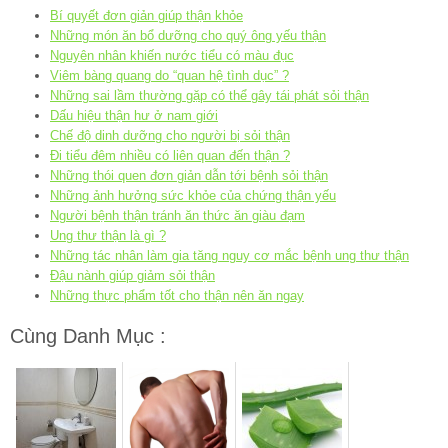
Bí quyết đơn giản giúp thận khỏe
Những món ăn bổ dưỡng cho quý ông yếu thận
Nguyên nhân khiến nước tiểu có màu đục
Viêm bàng quang do “quan hệ tình dục” ?
Những sai lầm thường gặp có thể gây tái phát sỏi thận
Dấu hiệu thận hư ở nam giới
Chế độ dinh dưỡng cho người bị sỏi thận
Đi tiểu đêm nhiều có liên quan đến thận ?
Những thói quen đơn giản dẫn tới bệnh sỏi thận
Những ảnh hưởng sức khỏe của chứng thận yếu
Người bệnh thận tránh ăn thức ăn giàu đạm
Ung thư thận là gì ?
Những tác nhân làm gia tăng nguy cơ mắc bệnh ung thư thận
Đậu nành giúp giảm sỏi thận
Những thực phẩm tốt cho thận nên ăn ngay
Cùng Danh Mục :