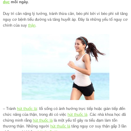
dục
mỗi ngày.
Duy trì cân nặng lý tưởng, tránh thừa cân, béo phì bởi vì béo phì sẽ tăng
nguy cơ bệnh tiểu đường và tăng huyết áp. Đây là những yếu tố nguy cơ
chính của suy
thận
.
– Tránh
hút thuốc lá
: lối sống có ảnh hưởng trực tiếp hoặc gián tiếp đến
chức năng của thận, trong đó có việc
hút thuốc lá
.Các nhà khoa học đã
chứng minh rằng
hút thuốc lá
là một yếu tố gây ra tiểu đạm làm tổn
thương thận. Những người
hút thuốc lá
tăng nguy cơ suy thận gấp 3 lần