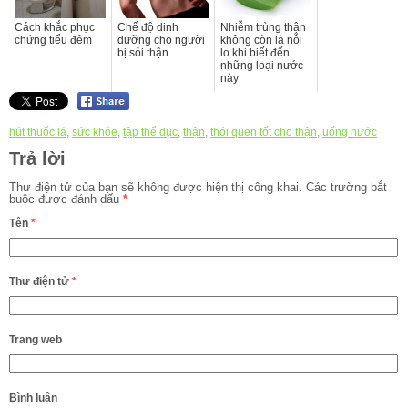
Cách khắc phục
Chế độ dinh
Nhiễm trùng thận
chứng tiểu đêm
dưỡng cho người
không còn là nỗi
bị sỏi thận
lo khi biết đến
những loại nước
này
hút thuốc lá
,
sức khỏe
,
tập thể dục
,
thận
,
thói quen tốt cho thận
,
uống nước
Trả lời
Thư điện tử của bạn sẽ không được hiện thị công khai.
Các trường bắt
buộc được đánh dấu
*
Tên
*
Thư điện tử
*
Trang web
Bình luận