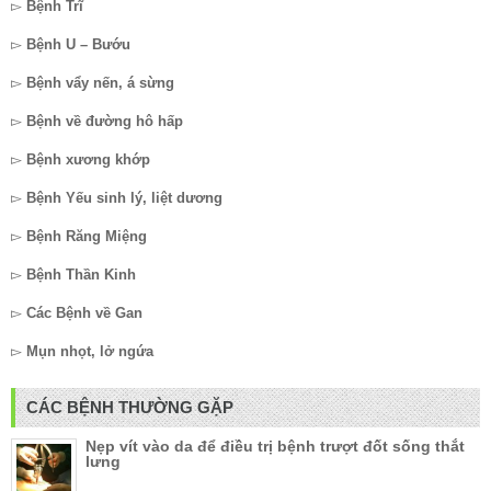
▻
Bệnh Trĩ
▻
Bệnh U – Bướu
▻
Bệnh vẩy nến, á sừng
▻
Bệnh về đường hô hấp
▻
Bệnh xương khớp
▻
Bệnh Yếu sinh lý, liệt dương
▻
Bệnh Răng Miệng
▻
Bệnh Thần Kinh
▻
Các Bệnh về Gan
▻
Mụn nhọt, lở ngứa
CÁC BỆNH THƯỜNG GẶP
Nẹp vít vào da để điều trị bệnh trượt đốt sống thắt
lưng