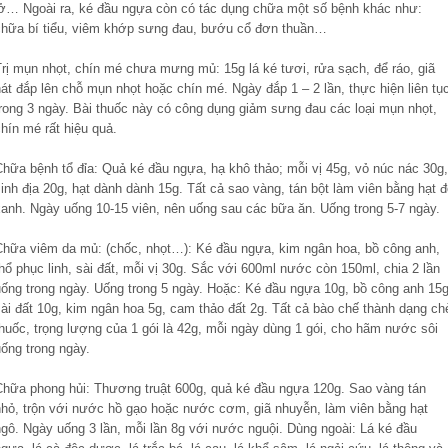
lở… Ngoài ra, ké đầu ngựa còn có tác dụng chữa một số bệnh khác như:
chữa bí tiểu, viêm khớp sưng đau, bướu cổ đơn thuần…
Trị mụn nhọt, chín mé chưa mưng mủ: 15g lá ké tươi, rửa sạch, để ráo, giã
át đắp lên chỗ mụn nhọt hoặc chín mé. Ngày đắp 1 – 2 lần, thực hiện liên tụ
trong 3 ngày. Bài thuốc này có công dụng giảm sưng đau các loại mụn nhọt,
hín mé rất hiệu quả.
Chữa bệnh tổ đỉa: Quả ké đầu ngựa, hạ khô thảo; mỗi vị 45g, vỏ núc nác 30g,
inh địa 20g, hạt dành dành 15g. Tất cả sao vàng, tán bột làm viên bằng hạt 
xanh. Ngày uống 10-15 viên, nên uống sau các bữa ăn. Uống trong 5-7 ngày.
Chữa viêm da mủ: (chốc, nhọt…): Ké đầu ngựa, kim ngân hoa, bồ công anh,
hổ phục linh, sài đất, mỗi vị 30g. Sắc với 600ml nước còn 150ml, chia 2 lần
uống trong ngày. Uống trong 5 ngày. Hoặc: Ké đầu ngựa 10g, bồ công anh 15g
sài đất 10g, kim ngân hoa 5g, cam thảo đất 2g. Tất cả bào chế thành dạng ch
huốc, trọng lượng của 1 gói là 42g, mỗi ngày dùng 1 gói, cho hãm nước sôi
ống trong ngày.
Chữa phong hủi: Thương truật 600g, quả ké đầu ngựa 120g. Sao vàng tán
nhỏ, trộn với nước hồ gạo hoặc nước cơm, giã nhuyễn, làm viên bằng hạt
ngô. Ngày uống 3 lần, mỗi lần 8g với nước nguội. Dùng ngoài: Lá ké đầu