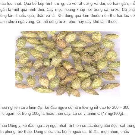
màu lục nhạt. Quả bế kép hình trứng, có vỏ rất cứng và dai, có hai ngăn, mỗ
ngăn là một quả hình thoi. Cây mọc hoang khắp nơi trong cả nước. Bộ phậ
dùng làm thuốc quả, thân và lá. Khi dùng quả làm thuốc nên thu hái lúc cò
xanh chưa ngả vàng. Có thể dùng tươi, phơi hay sấy khô làm thuốc.
Theo nghiên cứu hiện đại, ké đầu ngựa có hàm lượng iốt cao từ 200 – 300
microgam iốt trong 100g lá hoặc thân cây. Lá có vitamin C (47mg/100g)…
heo Đông y, ké đầu ngựa vị ngọt nhạt, tính ôn có tác dụng tiêu độc, sát trùng
tán phong, trừ thấp. Dùng chữa các bệnh ngoài da: tổ đỉa, mụn nhọn, chốc