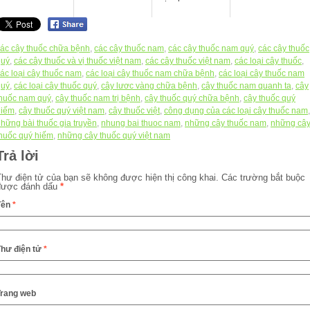
ác cây thuốc chữa bệnh
,
các cây thuốc nam
,
các cây thuốc nam quý
,
các cây thuốc
quý
,
các cây thuốc và vị thuốc việt nam
,
các cây thuốc việt nam
,
các loại cây thuốc
,
ác loại cây thuốc nam
,
các loại cây thuốc nam chữa bệnh
,
các loại cây thuốc nam
quý
,
các loại cây thuốc quý
,
cây lươc vàng chữa bệnh
,
cây thuốc nam quanh ta
,
cây
thuốc nam quý
,
cây thuốc nam trị bệnh
,
cây thuốc quý chữa bệnh
,
cây thuốc quý
hiếm
,
cây thuốc quý việt nam
,
cây thuốc việt
,
công dụng của các loại cây thuốc nam
,
hững bài thuốc gia truyền
,
nhung bai thuoc nam
,
những cây thuốc nam
,
những câ
huốc quý hiếm
,
những cây thuốc quý việt nam
Trả lời
Thư điện tử của bạn sẽ không được hiện thị công khai.
Các trường bắt buộc
được đánh dấu
*
Tên
*
Thư điện tử
*
Trang web