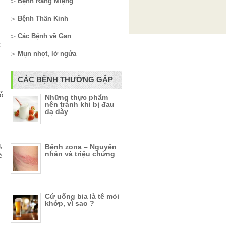
▻
Bệnh Răng Miệng
▻
Bệnh Thần Kinh
▻
Các Bệnh về Gan
c
▻
Mụn nhọt, lở ngứa
CÁC BỆNH THƯỜNG GẶP
đỗ
Những thực phẩm
nên tránh khi bị đau
dạ dày
,
Bệnh zona – Nguyên
nhân và triệu chứng
è
Cứ uống bia là tê mỏi
khớp, vì sao ?