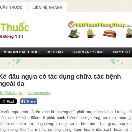
 CÂY THUỐC
LIÊN HỆ NHANH
MÓN ĂN BÀI THUỐC
MẸO HAY
CẨM NANG SỐNG
TIN Y HỌC
Ké đầu ngựa có tác dụng chữa các bệnh
ngoài da
Ké Đầu Ngựa
No comments
Ké đầu ngựa còn có tên khác là thương nhĩ, phắt ma, mác nháng. Là loại câ
thảo, cao từ 50 – 80cm, ít phân cành.Thân hình trụ cứng, có khía, màu lục
đôi khi có chấm tím, lông cứng. Lá mọc so le, hình tim – tam giác, mép khí
răng không đều; hai mặt lá có lông cứng. Cụm hoa ở đầu cành hoặc kẽ lá