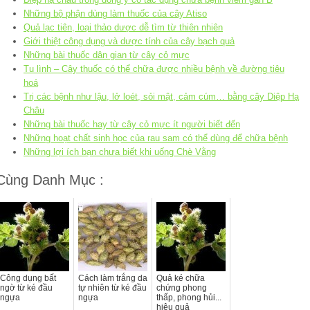
Những bộ phận dùng làm thuốc của cây Atiso
Quả lạc tiên, loại thảo dược dễ tìm từ thiên nhiên
Giới thiệt công dụng và dược tính của cây bạch quả
Những bài thuốc dân gian từ cây cỏ mực
Tu lình – Cây thuốc có thể chữa được nhiều bệnh về đường tiêu
hoá
Trị các bệnh như lậu, lở loét, sỏi mật, cảm cúm… bằng cây Diệp Hạ
Châu
Những bài thuốc hay từ cây cỏ mực ít người biết đến
Những hoạt chất sinh học của rau sam có thể dùng để chữa bệnh
Những lợi ích bạn chưa biết khi uống Chè Vằng
Cùng Danh Mục :
Công dụng bất
Cách làm trắng da
Quả ké chữa
ngờ từ ké đầu
tự nhiên từ ké đầu
chứng phong
ngựa
ngựa
thấp, phong hủi...
hiệu quả