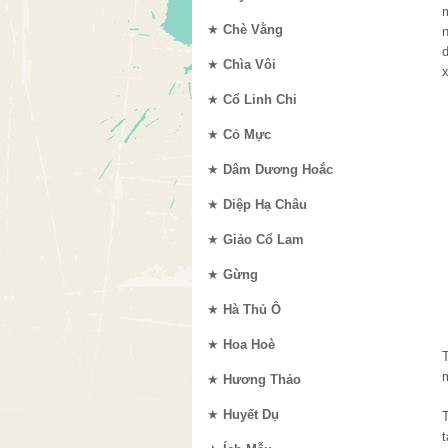
★
Chè Vằng
★
Chìa Vôi
★
Cổ Linh Chi
★
Cỏ Mực
★
Dâm Dương Hoắc
★
Diệp Hạ Châu
★
Giảo Cổ Lam
★
Gừng
★
Hà Thủ Ô
★
Hoa Hoè
★
Hương Thảo
★
Huyết Dụ
T