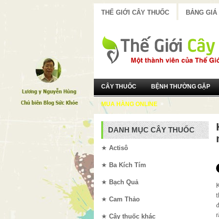
THẾ GIỚI CÂY THUỐC
BẢNG GIÁ
CÂY THUỐC
BỆNH THƯỜNG GẶP
»
MUA HÀNG ONLINE
DANH MỤC CÂY THUỐC
★
Actisô
★
Ba Kích Tím
★
Bạch Quả
★
Cam Thảo
★
Cây thuốc khác