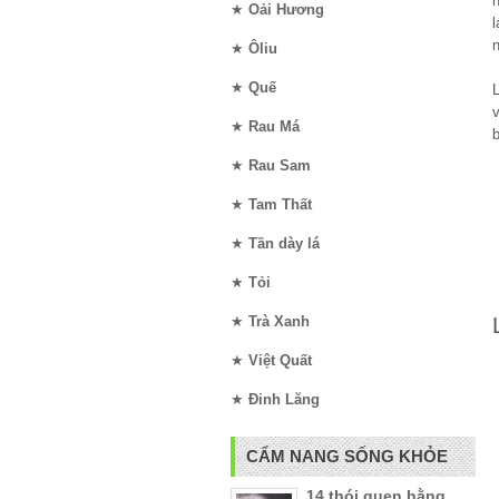
n
★
Oải Hương
★
Ôliu
★
Quế
L
★
Rau Má
★
Rau Sam
★
Tam Thất
★
Tần dày lá
★
Tỏi
★
Trà Xanh
★
Việt Quất
★
Đinh Lăng
CẨM NANG SỐNG KHỎE
14 thói quen hằng