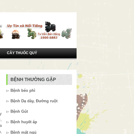
CÂY THUỐC QUÝ
BỆNH THƯỜNG GẶP
▻
Bệnh béo phì
▻
Bệnh Dạ dày, Đường ruột
▻
Bệnh Gút
y
,
▻
Bệnh huyết áp
a
,
▻
Bệnh mất ngủ