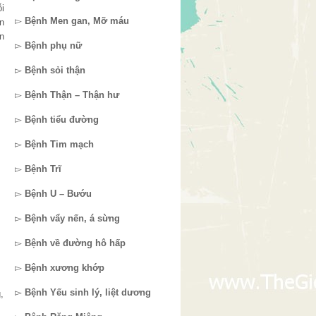
i
▻
Bệnh Men gan, Mỡ máu
n
n
▻
Bệnh phụ nữ
▻
Bệnh sỏi thận
▻
Bệnh Thận – Thận hư
▻
Bệnh tiểu đường
▻
Bệnh Tim mạch
▻
Bệnh Trĩ
▻
Bệnh U – Bướu
▻
Bệnh vẩy nến, á sừng
▻
Bệnh về đường hô hấp
▻
Bệnh xương khớp
▻
Bệnh Yếu sinh lý, liệt dương
,