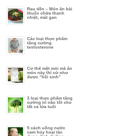
Rau dền – Món ăn bài
thuốc chữa thanh
nhiệt, mát gan
Các loại thực phẩm
tăng cường
testosterone
Cơ thể mệt mỏi mà ăn
món này thì cứ như
được “hồi sinh”
3 loại thực phẩm tăng
cường trí não tốt cho
tất cả lứa tuổi
5 cách uống nước
cam hủy hoại tác