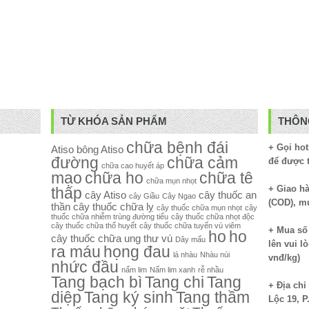
TỪ KHÓA SẢN PHẨM
THÔNG
chữa bệnh đái
+ Gọi hot
Atiso
bông Atiso
đường
chữa cảm
để được 
chữa cao huyết áp
mạo
chữa ho
chữa tê
chữa mụn nhọt
+ Giao hà
thấp
cây Atiso
cây thuốc an
cây Giầu
Cây Ngao
(COD), m
thần
cây thuốc chữa lỵ
cây thuốc chữa mụn nhọt
cây
thuốc chữa nhiễm trùng đường tiểu
cây thuốc chữa nhọt độc
cây thuốc chữa thổ huyết
cây thuốc chữa tuyến vú viêm
+ Mua số 
ho
ho
cây thuốc chữa ung thư vú
Dây mấu
lên vui l
ra máu
họng đau
lá nhàu
Nhàu núi
vnđ/kg)
nhức đầu
nấm lim
Nấm lim xanh
rễ nhầu
Tang bạch bì
Tang chi
Tang
+ Địa ch
diệp
Tang ký sinh
Tang thầm
Lộc 19, P