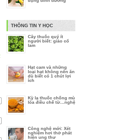
dụng dinh dưỡng
THÔNG TIN Y HỌC
Cây thuốc quý ít
người biết: giảo cổ
lam
y
Hạt cam và những
loại hạt không nên ăn
dù biết có 1 chút lợi
ích
Kỳ lạ thuốc chống mù
lòa điều chế từ…nghệ
Công nghệ mới: Xét
nghiệm hơi thở phát
hiện ung thư