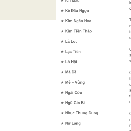
★
Ích Mẫu
★
Ké Đầu Ngựa
★
Kim Ngân Hoa
n
★
Kim Tiền Thảo
c
★
Lá Lốt
★
Lạc Tiên
s
★
Lô Hội
★
Mã Đề
t
★
Mè – Vừng
★
Ngải Cứu
t
u
★
Ngũ Gia Bì
★
Nhục Thung Dung
★
Nữ Lang