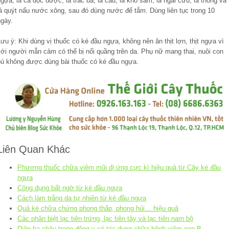
gựa, lá cà độc dược, lá trắc bá, lá cau, lá khổ sâm, lá ngải cứu, lá thông và
lá quýt nấu nước xông, sau đó dùng nước để tắm. Dùng liên tục trong 10
ngày.
ưu ý: Khi dùng vị thuốc có ké đầu ngựa, không nên ăn thịt lợn, thịt ngựa vì
với người mẫn cảm có thể bị nổi quầng trên da. Phụ nữ mang thai, nuôi con
bú không được dùng bài thuốc có ké đầu ngựa.
Liên Quan Khác
Phương thuốc chữa viêm mũi dị ứng cực kì hiệu quả từ Cây ké đầu
ngựa
Công dụng bất ngờ từ ké đầu ngựa
Cách làm trắng da tự nhiên từ ké đầu ngựa
Quả ké chữa chứng phong thấp, phong hủi… hiệu quả
Các phân biệt lạc tiên trứng, lạc tiên tây và lạc tiên nam bộ
Diệp hạ châu trong đông y có tác dụng chữa bệnh viêm gan B