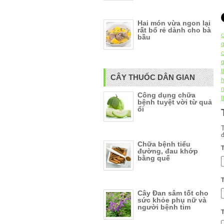
Hai món vừa ngon lại
rất bổ rẻ dành cho bà
c
bầu
c
CÂY THUỐC DÂN GIAN
n
Công dụng chữa
t
bệnh tuyệt vời từ quả
ổi
Chữa bệnh tiểu
đường, đau khớp
bằng quế
Cây Đan sâm tốt cho
sức khỏe phụ nữ và
người bệnh tim