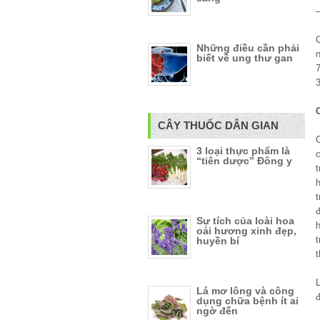
Những điều cần phải
biết về ung thư gan
3
CÂY THUỐC DÂN GIAN
3 loại thực phẩm là
“tiên dược” Đông y
t
h
Sự tích của loài hoa
oải hương xinh đẹp,
huyền bí
t
Lá mơ lông và công
đ
dụng chữa bệnh ít ai
ngờ đến