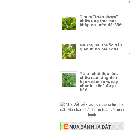
Tìm ra “thần dược”
chữa ung thư mọc
khắp nơi trên đất Việt
Những bài thuốc dân
gian trị ho hiệu quả
Từ trị chất độc rắn,
chữa sâu răng đến
bệnh cảm cúm, cây
chanh “cân” được
hết!
MUA BÁN NHÀ ĐẤT