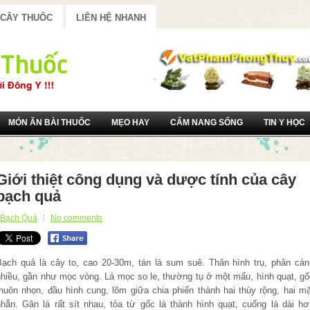
 CÂY THUỐC
LIÊN HỆ NHANH
MÓN ĂN BÀI THUỐC
MẸO HAY
CẨM NANG SỐNG
TIN Y HỌC
Giới thiệt công dụng và dược tính của cây
bạch quả
Bạch Quả
No comments
Bạch quả là cây to, cao 20-30m, tán lá sum suê. Thân hình trụ, phân càn
nhiều, gần như mọc vòng. Lá mọc so le, thường tụ ở một mấu, hình quạt, gố
thuôn nhọn, đầu hình cung, lõm giữa chia phiến thành hai thùy rộng, hai mặ
nhẵn. Gân lá rất sít nhau, tỏa từ gốc lá thành hình quạt, cuống lá dài hơ