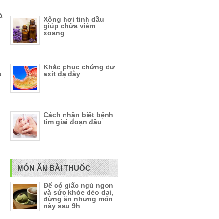
à
Xông hơi tinh dầu
giúp chữa viêm
xoang
Khắc phục chứng dư
axit dạ dày
u
Cách nhận biết bệnh
tim giai đoạn đầu
MÓN ĂN BÀI THUỐC
Để có giấc ngủ ngon
và sức khỏe dẻo dai,
đừng ăn những món
này sau 9h