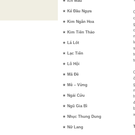
★
Ích Mẫu
★
Ké Đầu Ngựa
★
Kim Ngân Hoa
★
Kim Tiền Thảo
★
Lá Lốt
★
Lạc Tiên
★
Lô Hội
★
Mã Đề
★
Mè – Vừng
n
★
Ngải Cứu
đ
★
Ngũ Gia Bì
b
x
★
Nhục Thung Dung
★
Nữ Lang