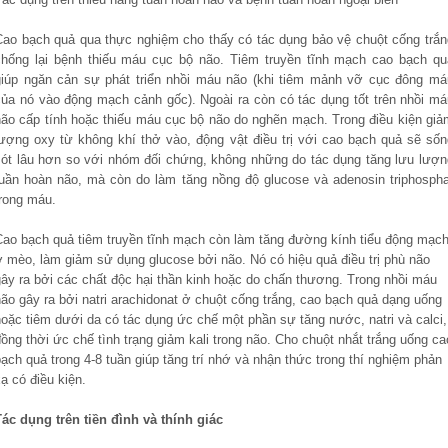
Cao bạch quả qua thực nghiệm cho thấy có tác dụng bảo vệ chuột cống trắn
chống lại bệnh thiếu máu cục bộ não. Tiêm truyền tĩnh mạch cao bạch qu
giúp ngăn cản sự phát triển nhồi máu não (khi tiêm mảnh vỡ cục đông má
của nó vào động mạch cảnh gốc). Ngoài ra còn có tác dụng tốt trên nhồi má
não cấp tính hoặc thiếu máu cục bộ não do nghẽn mạch. Trong điều kiện giả
lượng oxy từ không khí thở vào, động vật điều trị với cao bạch quả sẽ sốn
sót lâu hơn so với nhóm đối chứng, không những do tác dụng tăng lưu lượn
tuần hoàn não, mà còn do làm tăng nồng độ glucose và adenosin triphospha
trong máu.
Cao bạch quả tiêm truyền tĩnh mạch còn làm tăng đường kính tiểu động mạc
ở mèo, làm giảm sử dụng glucose bởi não. Nó có hiệu quả điều trị phù não
gây ra bởi các chất độc hại thần kinh hoặc do chấn thương. Trong nhồi máu
ão gây ra bởi natri arachidonat ở chuột cống trắng, cao bạch quả dạng uống
hoặc tiêm dưới da có tác dụng ức chế một phần sự tăng nước, natri và calci,
ồng thời ức chế tình trạng giảm kali trong não. Cho chuột nhắt trắng uống ca
ạch quả trong 4-8 tuần giúp tăng trí nhớ và nhận thức trong thí nghiệm phản
ạ có điều kiện.
Tác dụng trên tiền đình và thính giác