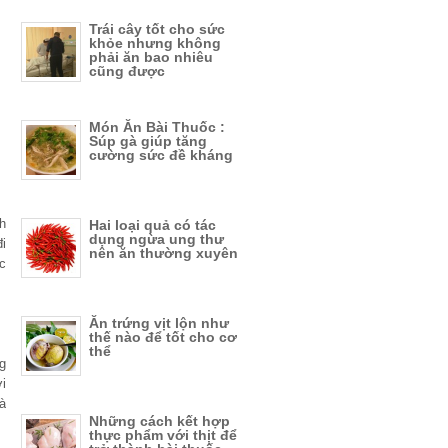
Trái cây tốt cho sức
khỏe nhưng không
phải ăn bao nhiêu
cũng được
Món Ăn Bài Thuốc :
Súp gà giúp tăng
cường sức đề kháng
h
Hai loại quả có tác
dụng ngừa ung thư
i
nên ăn thường xuyên
c
Ăn trứng vịt lộn như
thế nào để tốt cho cơ
thể
g
ới
à
Những cách kết hợp
thực phẩm với thịt để