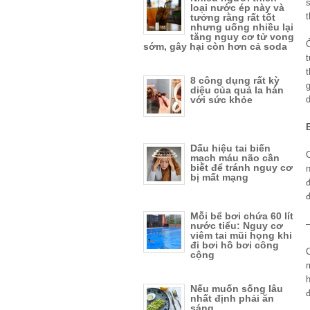
s
loại nước ép này và
tưởng rằng rất tốt
nhưng uống nhiều lại
tăng nguy cơ tử vong
sớm, gây hại còn hơn cả soda
t
t
8 công dụng rất kỳ
diệu của quả la hán
d
với sức khỏe
Dấu hiệu tai biến
mạch máu não cần
biết để tránh nguy cơ
bị mất mạng
Mỗi bể bơi chứa 60 lít
nước tiểu: Nguy cơ
viêm tai mũi họng khi
đi bơi hồ bơi công
cộng
m
Nếu muốn sống lâu
đ
nhất định phải ăn
sáng