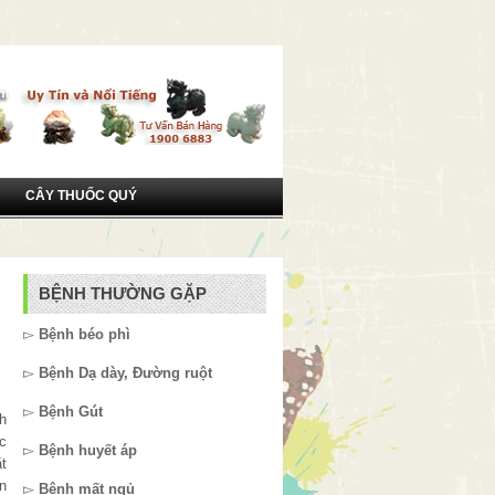
CÂY THUỐC QUÝ
BỆNH THƯỜNG GẶP
▻
Bệnh béo phì
▻
Bệnh Dạ dày, Đường ruột
▻
Bệnh Gút
h
c
▻
Bệnh huyết áp
t
n
▻
Bệnh mất ngủ