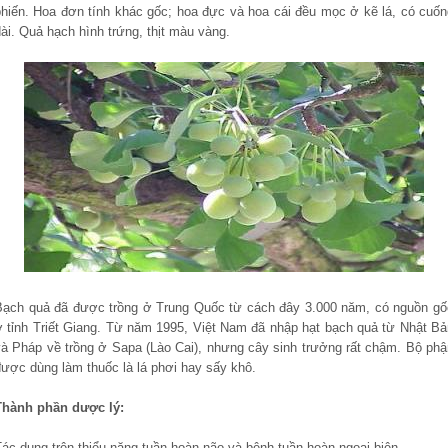
phiến. Hoa đơn tính khác gốc; hoa đực và hoa cái đều mọc ở kẽ lá, có cuốn
ài. Quả hạch hình trứng, thịt màu vàng.
Bạch quả đã được trồng ở Trung Quốc từ cách đây 3.000 năm, có nguồn gố
ở tỉnh Triết Giang. Từ năm 1995, Việt Nam đã nhập hạt bạch quả từ Nhật Bả
và Pháp về trồng ở Sapa (Lào Cai), nhưng cây sinh trưởng rất chậm. Bộ phậ
được dùng làm thuốc là lá phơi hay sấy khô.
Thành phần dược lý:
Tác dụng trên thiểu năng tuần hoàn não và bệnh tuần hoàn ngoại biên