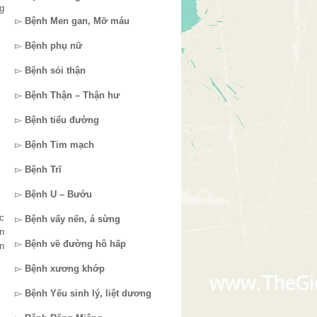
g
▻
Bệnh Men gan, Mỡ máu
▻
Bệnh phụ nữ
▻
Bệnh sỏi thận
▻
Bệnh Thận – Thận hư
▻
Bệnh tiểu đường
▻
Bệnh Tim mạch
▻
Bệnh Trĩ
▻
Bệnh U – Bướu
c
▻
Bệnh vẩy nến, á sừng
n
▻
Bệnh về đường hô hấp
n
▻
Bệnh xương khớp
▻
Bệnh Yếu sinh lý, liệt dương