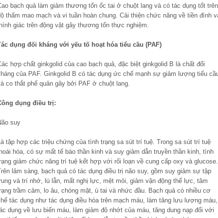
ao bạch quả làm giảm thương tổn ốc tai ở chuột lang và có tác dụng tốt trên
độ thấm mao mạch và vi tuần hoàn chung. Cải thiện chức năng về tiền đình v
hính giác trên động vật gây thương tổn thực nghiệm.
Tác dụng đối kháng với yếu tố hoạt hóa tiểu cầu (PAF)
ác hợp chất ginkgolid của cao bạch quả, đặc biệt ginkgolid B là chất đối
kháng của PAF. Ginkgolid B có tác dụng ức chế mạnh sự giảm lượng tiểu cầ
và co thắt phế quản gây bởi PAF ở chuột lang.
Công dụng điều trị:
Não suy
à tập hợp các triệu chứng của tình trạng sa sút trí tuệ. Trong sa sút trí tuệ
hoái hóa, có sự mất tế bào thần kinh và suy giảm dẫn truyền thần kinh, tình
rạng giảm chức năng trí tuệ kết hợp với rối loạn về cung cấp oxy và glucose.
Trên lâm sàng, bạch quả có tác dụng điều trị não suy, gồm suy giảm sự tập
rung và trí nhớ, lú lẫn, mất nghị lực, mệt mỏi, giảm vận động thể lực, tâm
trạng trầm cảm, lo âu, chóng mặt, ù tai và nhức đầu. Bạch quả có nhiều cơ
chế tác dụng như tác dụng điều hòa trên mạch máu, làm tăng lưu lượng máu,
tác dụng về lưu biến máu, làm giảm độ nhớt của máu, tăng dung nạp đối với