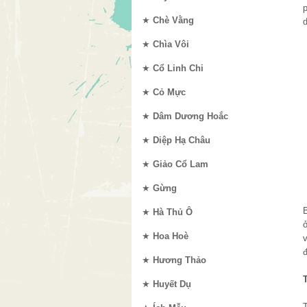
★
Chè Vằng
d
★
Chìa Vôi
★
Cổ Linh Chi
★
Cỏ Mực
★
Dâm Dương Hoắc
★
Diệp Hạ Châu
★
Giảo Cổ Lam
★
Gừng
★
Hà Thủ Ô
★
Hoa Hoè
★
Hương Thảo
★
Huyết Dụ