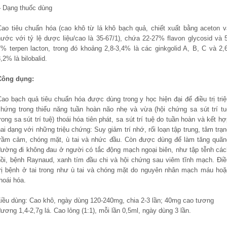
– Dạng thuốc dùng
Cao tiêu chuẩn hóa (cao khô từ lá khô bạch quả, chiết xuất bằng aceton v
nước với tỷ lệ dược liệu/cao là 35-67/1), chứa 22-27% flavon glycosid và 5
7% terpen lacton, trong đó khoảng 2,8-3,4% là các ginkgolid A, B, C và 2,6
,2% là bilobalid.
Công dụng:
Cao bạch quả tiêu chuẩn hóa được dùng trong y học hiện đại để điều trị triệ
chứng trong thiểu năng tuần hoàn não nhẹ và vừa (hội chứng sa sút trí tu
rong sa sút trí tuệ) thoái hóa tiên phát, sa sút trí tuệ do tuần hoàn và kết h
ai dạng với những triệu chứng: Suy giảm trí nhớ, rối loạn tập trung, tâm trạ
trầm cảm, chóng mặt, ù tai và nhức đầu. Còn được dùng để làm tăng quãn
đường đi không đau ở người có tắc động mạch ngoại biên, như tập tễnh các
hồi, bệnh Raynaud, xanh tím đầu chi và hội chứng sau viêm tĩnh mạch. Ðiề
trị bệnh ở tai trong như ù tai và chóng mặt do nguyên nhân mạch máu hoặ
hoái hóa.
Liều dùng: Cao khô, ngày dùng 120-240mg, chia 2-3 lần; 40mg cao tương
ương 1,4-2,7g lá. Cao lỏng (1:1), mỗi lần 0,5ml, ngày dùng 3 lần.