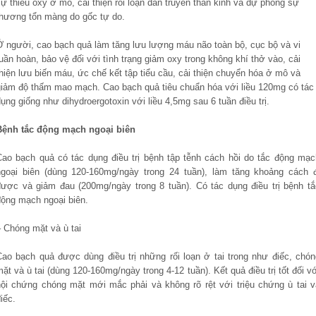
ự thiếu oxy ở mô, cải thiện rối loạn dẫn truyền thần kinh và dự phòng sự
thương tổn màng do gốc tự do.
Ở người, cao bạch quả làm tăng lưu lượng máu não toàn bộ, cục bộ và vi
uần hoàn, bảo vệ đối với tình trạng giảm oxy trong không khí thở vào, cải
hiện lưu biến máu, ức chế kết tập tiểu cầu, cải thiện chuyển hóa ở mô và
giảm độ thấm mao mạch. Cao bạch quả tiêu chuẩn hóa với liều 120mg có tác
ụng giống như dihydroergotoxin với liều 4,5mg sau 6 tuần điều trị.
Bệnh tắc động mạch ngoại biên
Cao bạch quả có tác dụng điều trị bệnh tập tễnh cách hồi do tắc động mạc
ngoại biên (dùng 120-160mg/ngày trong 24 tuần), làm tăng khoảng cách đ
được và giảm đau (200mg/ngày trong 8 tuần). Có tác dụng điều trị bệnh tắ
động mạch ngoại biên.
– Chóng mặt và ù tai
Cao bạch quả được dùng điều trị những rối loạn ở tai trong như điếc, chón
ặt và ù tai (dùng 120-160mg/ngày trong 4-12 tuần). Kết quả điều trị tốt đối v
hội chứng chóng mặt mới mắc phải và không rõ rệt với triệu chứng ù tai v
iếc.