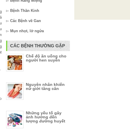
▻
Bệnh Răng Miệng
▻
Bệnh Thần Kinh
g
ả
▻
Các Bệnh về Gan
u
u
▻
Mụn nhọt, lở ngứa
m
g
CÁC BỆNH THƯỜNG GẶP
g
t
Chế độ ăn uống cho
người hen suyễn
h
Nguyên nhân khiến
nữ giới tăng cân
o
Những yếu tố gây
ảnh hưởng đến
lượng đường huyết