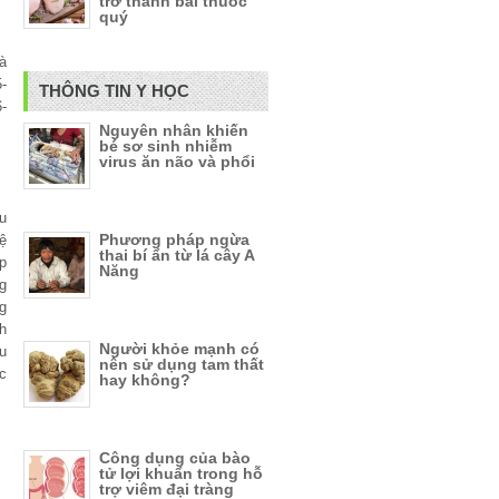
trở thành bài thuốc
quý
à
-
THÔNG TIN Y HỌC
-
Nguyên nhân khiến
bé sơ sinh nhiễm
virus ăn não và phổi
u
Phương pháp ngừa
ệ
thai bí ẩn từ lá cây A
ợp
Năng
ng
g
h
Người khỏe mạnh có
u
nên sử dụng tam thất
c
hay không?
Công dụng của bào
tử lợi khuẩn trong hỗ
trợ viêm đại tràng