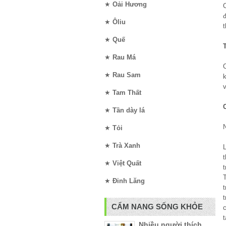
★
Oải Hương
C
★
Ôliu
t
★
Quế
★
Rau Má
C
★
Rau Sam
★
Tam Thất
★
Tần dày lá
★
Tỏi
★
Trà Xanh
L
t
★
Việt Quất
t
★
Đinh Lăng
t
CẨM NANG SỐNG KHỎE
Nhiều người thích