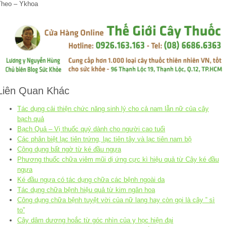
Theo – Ykhoa
Liên Quan Khác
Tác dụng cải thiện chức năng sinh lý cho cả nam lẫn nữ của cây
bạch quả
Bạch Quả – Vị thuốc quý dành cho người cao tuổi
Các phân biệt lạc tiên trứng, lạc tiên tây và lạc tiên nam bộ
Công dụng bất ngờ từ ké đầu ngựa
Phương thuốc chữa viêm mũi dị ứng cực kì hiệu quả từ Cây ké đầu
ngựa
Ké đầu ngựa có tác dụng chữa các bệnh ngoài da
Tác dụng chữa bệnh hiệu quả từ kim ngân hoa
Công dụng chữa bệnh tuyệt vời của nữ lang hay còn gọi là cây ” sì
to”
Cây dâm dương hoắc từ góc nhìn của y học hiện đại