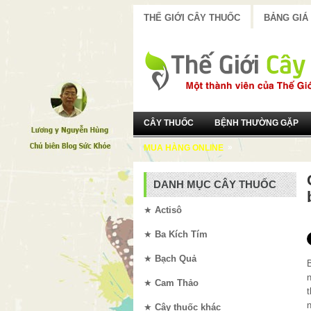
THẾ GIỚI CÂY THUỐC
BẢNG GIÁ
CÂY THUỐC
BỆNH THƯỜNG GẶP
»
MUA HÀNG ONLINE
DANH MỤC CÂY THUỐC
★
Actisô
★
Ba Kích Tím
★
Bạch Quả
★
Cam Thảo
★
Cây thuốc khác