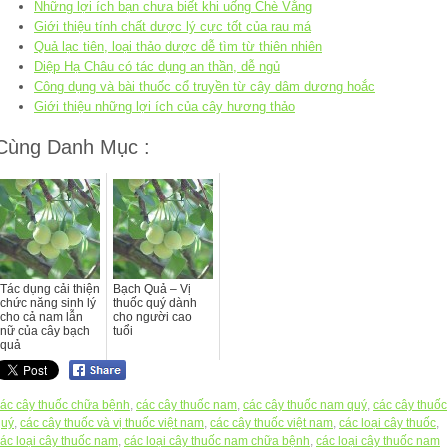
Những lợi ích bạn chưa biết khi uống Chè Vằng
Giới thiệu tính chất dược lý cực tốt của rau má
Quả lạc tiên, loại thảo dược dễ tìm từ thiên nhiên
Diệp Hạ Châu có tác dụng an thần, dễ ngủ
Công dụng và bài thuốc cổ truyền từ cây dâm dương hoắc
Giới thiệu những lợi ích của cây hương thảo
Cùng Danh Mục :
Tác dụng cải thiện
Bạch Quả – Vị
chức năng sinh lý
thuốc quý dành
cho cả nam lẫn
cho người cao
nữ của cây bạch
tuổi
quả
ác cây thuốc chữa bệnh
,
các cây thuốc nam
,
các cây thuốc nam quý
,
các cây thuốc
quý
,
các cây thuốc và vị thuốc việt nam
,
các cây thuốc việt nam
,
các loại cây thuốc
,
ác loại cây thuốc nam
,
các loại cây thuốc nam chữa bệnh
,
các loại cây thuốc nam