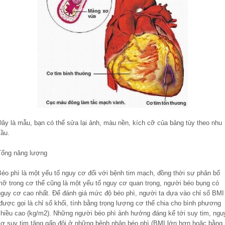
Đây là mẫu, bạn có thể sửa lại ảnh, màu nền, kích cỡ của bảng tùy theo nhu
cầu.
Tổng năng lượng
Béo phì là một yếu tố nguy cơ đối với bệnh tim mạch, đồng thời sự phân bố
mỡ trong cơ thể cũng là một yếu tố nguy cơ quan trọng, người béo bụng có
nguy cơ cao nhất. Để đánh giá mức độ béo phì, người ta dựa vào chỉ số BMI
được gọi là chỉ số khối, tính bằng trọng lượng cơ thể chia cho bình phương
chiều cao (kg/m2). Những người béo phì ảnh hưởng đáng kể tới suy tim, ngu
cơ suy tim tăng gấp đôi ở những bệnh nhân béo phì (BMI lớn hơn hoặc bằng