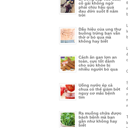
cô gái không ngờ
phải chịu hậu quả
đau đớn suốt 8 năm
b
trời
Dấu hiệu của ung thư
buồng trứng bạn vẫn
b
thờ ơ bỏ qua mà
không hay biết
Cách ăn gan lợn an
toàn, cực tốt dành
cho sức khỏe bị
nhiều người bỏ qua
C
Uống nước ép cà
chua có thể giảm bớt
nguy cơ mắc bệnh
tim
n
Ra muống chữa được
bách bệnh mà bạn
gần như không hay
biết