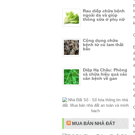
Rau diếp chữa bệnh
ngoài da và giúp
thông sữa ở phụ nữ
C
Công dụng chữa
bệnh từ củ tam thất
bắc
đ
đ
Diệp Hạ Châu: Phòng
và chữa hiệu quả các
căn bệnh về gan
C
MUA BÁN NHÀ ĐẤT
t
m