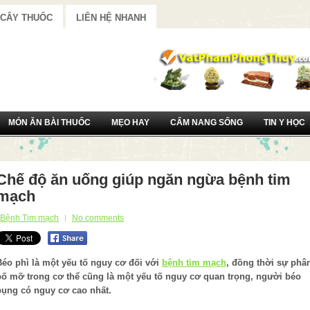
 CÂY THUỐC
LIÊN HỆ NHANH
MÓN ĂN BÀI THUỐC
MẸO HAY
CẨM NANG SỐNG
TIN Y HỌC
Chế độ ăn uống giúp ngăn ngừa bệnh tim
mạch
Bệnh Tim mạch
No comments
Béo phì là một yếu tố nguy cơ đối với
bệnh tim mạch
, đồng thời sự phâ
bố mỡ trong cơ thể cũng là một yếu tố nguy cơ quan trọng, người béo
bụng có nguy cơ cao nhất.