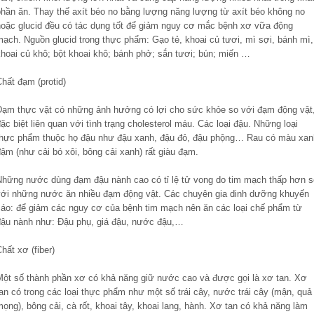
phần ăn. Thay thế axít béo no bằng lượng năng lượng từ axít béo không no
hoặc glucid đều có tác dụng tốt để giảm nguy cơ mắc bệnh xơ vữa động
mạch. Nguồn glucid trong thực phẩm: Gạo tẻ, khoai củ tươi, mì sợi, bánh mì,
khoai củ khô; bột khoai khô; bánh phở; sắn tươi; bún; miến …
hất đạm (protid)
Đạm thực vật có những ảnh hưởng có lợi cho sức khỏe so với đạm động vật
ặc biệt liên quan với tình trạng cholesterol máu. Các loại đậu. Những loại
thực phẩm thuộc họ đậu như đậu xanh, đậu đỏ, đậu phộng… Rau có màu xan
ậm (như cải bó xôi, bông cải xanh) rất giàu đạm.
Những nước dùng đạm đậu nành cao có tỉ lệ tử vong do tim mạch thấp hơn s
với những nước ăn nhiều đạm động vật. Các chuyên gia dinh dưỡng khuyến
cáo: để giảm các nguy cơ của bệnh tim mạch nên ăn các loại chế phẩm từ
đậu nành như: Đậu phụ, giá đậu, nước đậu,…
hất xơ (fiber)
Một số thành phần xơ có khả năng giữ nước cao và được gọi là xơ tan. Xơ
an có trong các loại thực phẩm như một số trái cây, nước trái cây (mận, quả
ọng), bông cải, cà rốt, khoai tây, khoai lang, hành. Xơ tan có khả năng làm