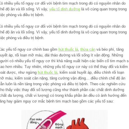
Có nhiều yếu tố nguy cơ đối với bệnh tim mạch trong đó có nguyên nhân do
hế độ ăn và lối sống. Vì vậy,
yếu tố dinh dưỡng
là vô cùng quan trọng trong
iệc phòng và điều trị bệnh.
Có nhiều yếu tố nguy cơ đối với bệnh tim mạch trong đó có nguyên nhân do
hế độ ăn và lối sống. Vì vậy, yếu tố dinh dưỡng là vô cùng quan trọng trong
iệc phòng và điều trị bệnh.
Các yếu tố nguy cơ chính bao gồm
hút thuốc lá
,
thừa cân
và béo phì, tăng
huyết áp, rối loạn mỡ máu, đái tháo đường và lối sống ít vận động. Những
người có nhiều yếu tố nguy cơ thì khả năng xuất hiện các biến cố tim mạch s
cao hơn nhiều. Tuy nhiên, những yếu tố nguy cơ này có thể thay đổi và kiểm
soát được, như ngừng
hút thuốc lá
, kiểm soát huyết áp, điều chỉnh rối loạn
mỡ máu, kiểm soát cân nặng, tăng cường vận động… điều chỉnh chế độ ăn
ẫn luôn là nền tảng trong việc phòng và điều trị bệnh. Theo các nghiên cứu
cho thấy việc thay đổi số lượng cũng như thành phần các chất dinh dưỡng
(chất đa lượng, chất vi lượng) có trong khẩu phần ăn đều có ảnh hưởng đến
tăng hay giảm nguy cơ mắc bệnh tim mạch bao gồm các yếu tố sau: