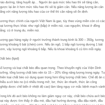
tháo đường, tăng huyết áp… Người ăn quá mức tiêu hao thì sẽ tăng cân,
ngược lại ăn ít hơn mức tiêu hao thì sẽ bị giảm cân. Nếu năng lượng ăn cân
ằng với năng lượng tiêu hao của cơ thể thì cân nặng sẽ ổn định.
Lương thực chính của người Việt Nam là gạo, tùy theo vùng miền còn có các
loại lương thực khác như ngô (bắp) ở miền núi, cao nguyên; khoai ở đồng
ằng; củ ở trung du, miền núi.
Lượng gạo hàng ngày ở người trưởng thành trung bình là 300 – 350g, tương
đương khoảng 6 bát (chén) cơm. Nếu ăn ngô, 1 bắp ngô tương đương 1 bát
cơm, vậy lượng ngô khoảng 6 bắp. Nếu là khoai khoảng 6 củ lớn mỗi ngày.
hất béo (lipid)
Số lượng và loại chất béo đều quan trọng. Theo khuyến nghị của Viện Dinh
dưỡng, tổng lượng chất béo nên từ 15 – 20% tổng năng lượng trong ngày. Tu
nhiên loại chất béo sử dụng quan trọng hơn tổng lượng chất béo. Chế độ ăn c
hiều a-xít béo no (có nhiều trong mỡ, bơ, thức ăn nhanh, thức ăn công
nghiệp được chế biến ở nhiệt độ cao) làm tăng nguy cơ mắc bệnh mạch vành
Trong khi đó axít béo không no làm giảm nguy cơ này, chất béo chứa axít bé
loại này được tìm thấy ở dầu mè, dầu hạt hướng dương, dầu đậu nành, dầu