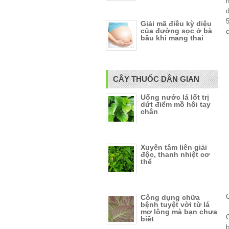
h
5
Giải mã điều kỳ diệu
của đường sọc ở bà
c
bầu khi mang thai
CÂY THUỐC DÂN GIAN
Uống nước lá lốt trị
dứt điểm mồ hôi tay
chân
Xuyên tâm liên giải
độc, thanh nhiệt cơ
thể
Công dụng chữa
bệnh tuyệt vời từ lá
mơ lông mà bạn chưa
biết