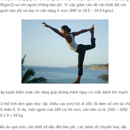
0kg/m2) so với người không béo phì. Vì vậy giảm cân rất cần thiết đối với
người béo phì và duy trì cân nặng ở mức BMI từ 18,5 – 24,9 kg/m2.
Tập luyện kiểm soát cân nặng giúp phòng tránh nguy cơ mắc bệnh tim mạch.
ó thể tính đơn giản như: lấy chiều cao (cm) trừ đi 100, rồi đem số còn lại ch
10 nhân 9. Ví dụ, một người cao 160 cm thì mức cân nên có là: (160 – 100)/
0 x 9 = 54 kg.
Nếu ăn quá mức cần thiết sẽ dẫn đến béo phì, các bệnh về chuyển hoá, đái