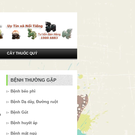
CÂY THUỐC QUÝ
BỆNH THƯỜNG GẶP
▻
Bệnh béo phì
▻
Bệnh Dạ dày, Đường ruột
▻
Bệnh Gút
n
▻
Bệnh huyết áp
▻
Bệnh mất ngủ