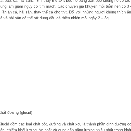
ạt bắp, cá, hải sản… Khi thay thế axít béo no bằng axít béo không no có tác
dụng làm giảm nguy cơ tim mạch. Các chuyên gia khuyên mỗi tuần nên có 3 
 lần ăn cá, hải sản, thay thế cá cho thịt. Đối với những người không thích ăn
á và hải sản có thể sử dụng dầu cá thiên nhiên mỗi ngày 2 – 3g.
Chất đường (glucid)
Glucid gồm các loại chất bột, đường và chất xơ, là thành phần dinh dưỡng c
bản, chiếm khối lượng lớn nhất và cung cấp năng lượng nhiều nhất trong khẩ