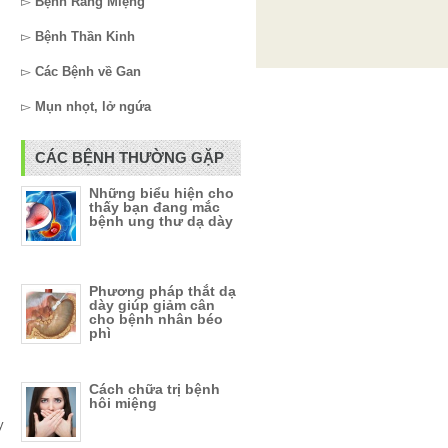
▻
Bệnh Răng Miệng
▻
Bệnh Thần Kinh
▻
Các Bệnh về Gan
▻
Mụn nhọt, lở ngứa
CÁC BỆNH THƯỜNG GẶP
Những biểu hiện cho
thấy bạn đang mắc
bệnh ung thư dạ dày
Phương pháp thắt dạ
dày giúp giảm cân
cho bệnh nhân béo
phì
Cách chữa trị bệnh
hôi miệng
y