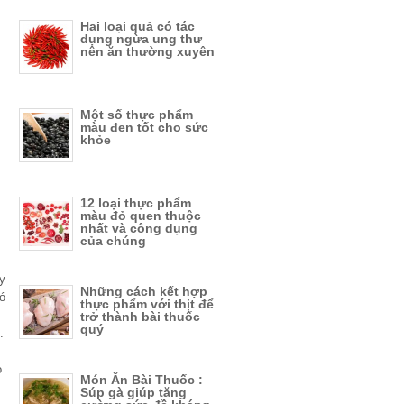
Hai loại quả có tác
dụng ngừa ung thư
nên ăn thường xuyên
Một số thực phẩm
màu đen tốt cho sức
khỏe
12 loại thực phẩm
màu đỏ quen thuộc
nhất và công dụng
của chúng
y
Những cách kết hợp
ó
thực phẩm với thịt để
trở thành bài thuốc
quý
.
o
Món Ăn Bài Thuốc :
Súp gà giúp tăng