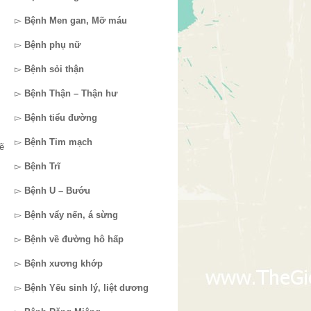
▻
Bệnh Men gan, Mỡ máu
▻
Bệnh phụ nữ
▻
Bệnh sỏi thận
▻
Bệnh Thận – Thận hư
▻
Bệnh tiểu đường
▻
Bệnh Tim mạch
ẽ
▻
Bệnh Trĩ
▻
Bệnh U – Bướu
▻
Bệnh vẩy nến, á sừng
▻
Bệnh về đường hô hấp
▻
Bệnh xương khớp
▻
Bệnh Yếu sinh lý, liệt dương