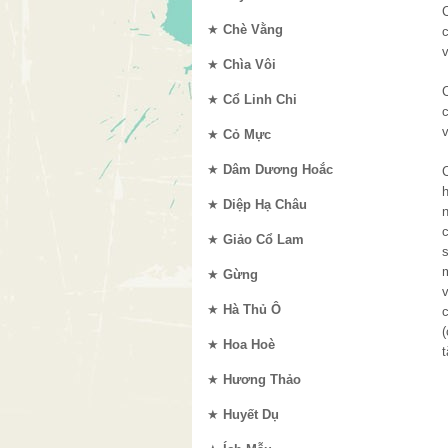
★
Chè Vằng
c
v
★
Chìa Vôi
★
Cổ Linh Chi
c
v
★
Cỏ Mực
★
Dâm Dương Hoắc
★
Diệp Hạ Châu
★
Giảo Cổ Lam
★
Gừng
v
★
Hà Thủ Ô
★
Hoa Hoè
★
Hương Thảo
★
Huyết Dụ