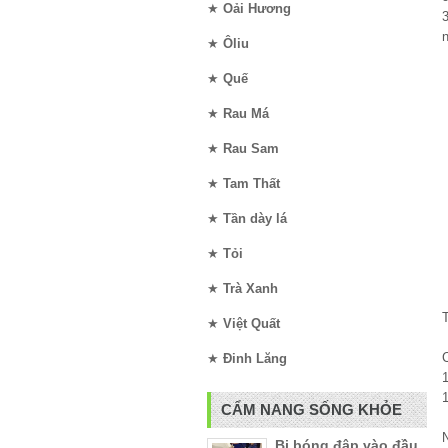
★
Oải Hương
3
★
Ôliu
★
Quế
★
Rau Má
★
Rau Sam
★
Tam Thất
★
Tần dày lá
★
Tỏi
★
Trà Xanh
★
Việt Quất
C
★
Đinh Lăng
1
CẨM NANG SỐNG KHỎE
Bị bóng đập vào đầu,