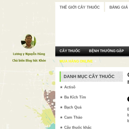
THẾ GIỚI CÂY THUỐC
BẢNG GIÁ
CÂY THUỐC
BỆNH THƯỜNG GẶP
»
MUA HÀNG ONLINE
DANH MỤC CÂY THUỐC
★
Actisô
★
Ba Kích Tím
★
Bạch Quả
★
Cam Thảo
★
Cây thuốc khác