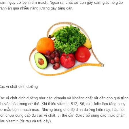
giảm nguy cơ bệnh tim mạch. Ngoài ra, chất xơ còn gây cảm giác no giúp
tránh ăn quá nhiều năng lượng gây tăng cân.
Các vi chất dinh dưỡng
Các vi chất dinh dưỡng như các vitamin và khoáng chất rất cần cho quá trình
huyển hóa trong cơ thể. Khi thiếu vitamin B12, B6, axít folic làm tăng nguy
cơ mắc bệnh mạch máu. Nhưng trong chế độ dinh dưỡng hiện nay, hầu hết
còn chưa cung cấp đủ các vi chất, vì thế cần được bổ sung các thực phẩm
iàu vitamin (từ rau và trái cây).