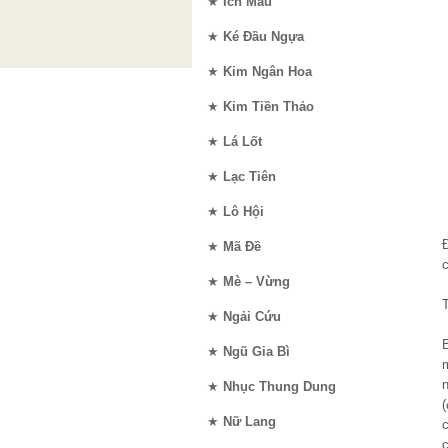
★
Ích Mẫu
★
Ké Đầu Ngựa
★
Kim Ngân Hoa
★
Kim Tiền Thảo
★
Lá Lốt
★
Lạc Tiên
★
Lô Hội
★
Mã Đề
★
Mè – Vừng
★
Ngải Cứu
★
Ngũ Gia Bì
★
Nhục Thung Dung
(
★
Nữ Lang