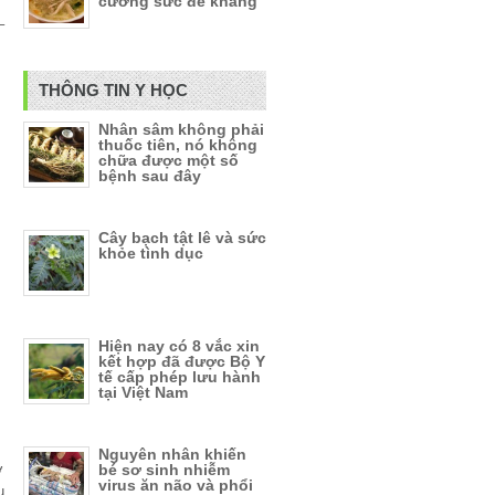
cường sức đề kháng
–
THÔNG TIN Y HỌC
Nhân sâm không phải
thuốc tiên, nó không
chữa được một số
bệnh sau đây
Cây bạch tật lê và sức
khỏe tình dục
Hiện nay có 8 vắc xin
kết hợp đã được Bộ Y
tế cấp phép lưu hành
tại Việt Nam
Nguyên nhân khiến
ơ
bé sơ sinh nhiễm
virus ăn não và phổi
u