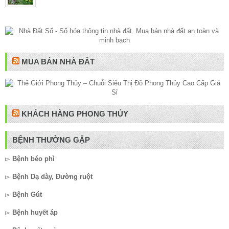
MUA BÁN NHÀ ĐẤT
KHÁCH HÀNG PHONG THỦY
BỆNH THƯỜNG GẶP
▻
Bệnh béo phì
▻
Bệnh Dạ dày, Đường ruột
▻
Bệnh Gút
▻
Bệnh huyết áp