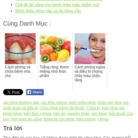
Chế độ ăn uống cho bệnh nhân máu nhiễm mỡ
Bệnh thiếu hồng cầu và đa hồng cầu
Cùng Danh Mục :
Cách phòng và
Trắng răng, thơm
Cách phòng ngừa
chữa bệnh nha
miệng nhờ thực
và điều trị chứng
chu
phẩm
chảy máu chân
răng
các bệnh thường gặp
,
các triệu chứng
,
cách chữa bệnh
,
chăm sóc răng giả
,
chẩn đoán và điều trị
,
chữa bệnh bằng cây thuốc
,
Chữa trị
,
hàm răng giả
,
khám bệnh
,
kiến thức y khoa
,
món ăn
,
nguyên nhân
,
sức khỏe
,
thầy thuốc của
bạn
,
thói quen ăn uống
,
thông tin sức khỏe
,
triệu chứng
,
y khoa
Trả lời
Thư điện tử của bạn sẽ không được hiện thị công khai.
Các trường bắt