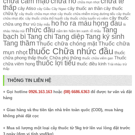
chữa cảm mạo
chữa ho
chữa tê
chữa mụn nhọt
thấp
cây Atiso
cây thuốc an thần
cây thuốc
cây Giầu
Cây Ngao
chữa lỵ
cây thuốc chữa mụn nhọt
cây thuốc chữa nhiễm trùng đường tiểu
cây thuốc
cây thuốc
chữa nhọt độc
cây thuốc chữa thổ huyết
cây thuốc chữa tuyến vú viêm
ho
ho ra máu
họng đau
chữa ung thư vú
Dây mấu
lá
nhức đầu
Tang
nhàu
Nhàu núi
nấm lim
Nấm lim xanh
rễ nhầu
bạch bì
Tang chi
Tang diệp
Tang ký sinh
Tang thầm
Thuốc chữa chóng mặt
Thuốc chữa
thuốc Chữa nhức đầu
mụn nhọt
thuốc
chữa phong thấp
thuốc Chữa phù thũng
Thuốc
thuốc chữa viêm gan
thuốc lợi tiểu
chữa viêm họng
thuốc điều kinh
Trái nhàu
trừ
thấp
THÔNG TIN LIÊN HỆ
+ Gọi hotline
0926.163.163
hoặc
(08) 6686.6363
để được tư vấn và đặt
hàng
+ Giao hàng và thu tiền tận nhà trên toàn quốc (COD), mua hàng
không phải đặt cọc
+ Mua số lượng một loại cây thuốc từ 5kg trở lên vui lòng đặt trước
3 ngày (đơn vị tính vnđ/kg)