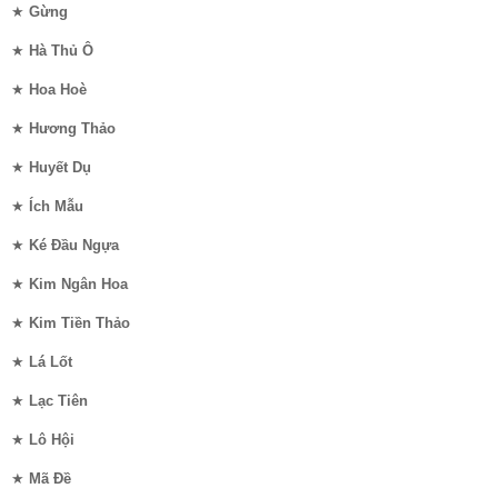
★
Gừng
★
Hà Thủ Ô
★
Hoa Hoè
★
Hương Thảo
★
Huyết Dụ
★
Ích Mẫu
★
Ké Đầu Ngựa
★
Kim Ngân Hoa
★
Kim Tiền Thảo
★
Lá Lốt
★
Lạc Tiên
★
Lô Hội
★
Mã Đề