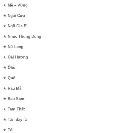
★
Mè – Vừng
★
Ngải Cứu
★
Ngũ Gia Bì
★
Nhục Thung Dung
★
Nữ Lang
★
Oải Hương
★
Ôliu
★
Quế
★
Rau Má
★
Rau Sam
★
Tam Thất
★
Tần dày lá
★
Tỏi