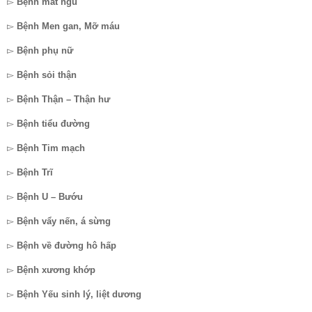
▻
Bệnh mất ngủ
▻
Bệnh Men gan, Mỡ máu
▻
Bệnh phụ nữ
▻
Bệnh sỏi thận
▻
Bệnh Thận – Thận hư
▻
Bệnh tiểu đường
▻
Bệnh Tim mạch
▻
Bệnh Trĩ
▻
Bệnh U – Bướu
▻
Bệnh vẩy nến, á sừng
▻
Bệnh về đường hô hấp
▻
Bệnh xương khớp
▻
Bệnh Yếu sinh lý, liệt dương