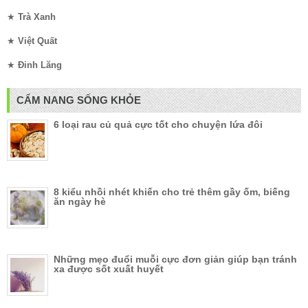
★
Trà Xanh
★
Việt Quất
★
Đinh Lăng
CẨM NANG SỐNG KHỎE
6 loại rau củ quả cực tốt cho chuyện lứa đôi
8 kiểu nhồi nhét khiến cho trẻ thêm gầy ốm, biếng
ăn ngày hè
Những mẹo đuổi muỗi cực đơn giản giúp bạn tránh
xa được sốt xuất huyết