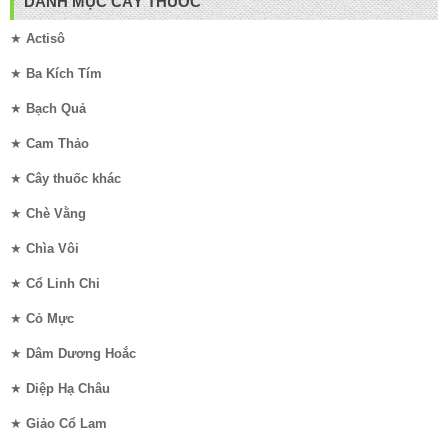
DANH MỤC CÂY THUỐC
★
Actisô
★
Ba Kích Tím
★
Bạch Quả
★
Cam Thảo
★
Cây thuốc khác
★
Chè Vằng
★
Chìa Vôi
★
Cổ Linh Chi
★
Cỏ Mực
★
Dâm Dương Hoắc
★
Diệp Hạ Châu
★
Giảo Cổ Lam