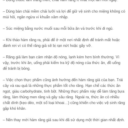
– Dùng bàn chải mềm chải lưỡi và lợi để giữ vệ sinh cho miệng không có
mùi hôi, ngăn ngừa vi khuẩn xâm nhập.
– Súc miệng bằng nước muối sau mỗi bữa ăn và trước khi đi ngủ.
– Khi tháo hàm răng ra, phải để ở một nơi nhất định để tránh mất hoặc
đánh rơi vì có thể răng giả sẽ bị rạn nứt hoặc gãy vỡ.
– Răng giả làm bạn cảm nhận độ nóng, lạnh kém hơn bình thường. Vì
vậy, trước khi ăn, uống phải kiểm tra kỹ độ nóng của thức ăn, đồ uống
để tránh bị bỏng.
– Việc chọn thực phẩm cũng ảnh hưởng đến hàm răng giả của bạn. Trái
cây và rau quả là những thực phẩm tốt cho răng. Hạn chế các thức ăn
ngọt, giàu carbohydrate, tinh bột. Những thực phẩm này dễ làm tăng bựa
răng, làm thủng men răng và gây sâu răng. Ngoài ra, thức ăn có nhiều
chất dính (kẹo dẻo, một số loại khoai…) cũng khiến cho việc vệ sinh răng
gặp khó khăn.
– Nên thay mới hàm răng giả sau khi đã sử dụng một thời gian nhất định.