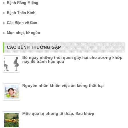
▻
Bệnh Răng Miệng
▻
Bệnh Thần Kinh
▻
Các Bệnh về Gan
▻
Mụn nhọt, lở ngứa
CÁC BỆNH THƯỜNG GẶP
Bỏ ngay những thói quen gây hại cho xương khớp
này để tránh hậu quả
Nguyên nhân khiến việc ăn kiêng thất bại
Mộc qua trị phong tê thấp, đau khớp