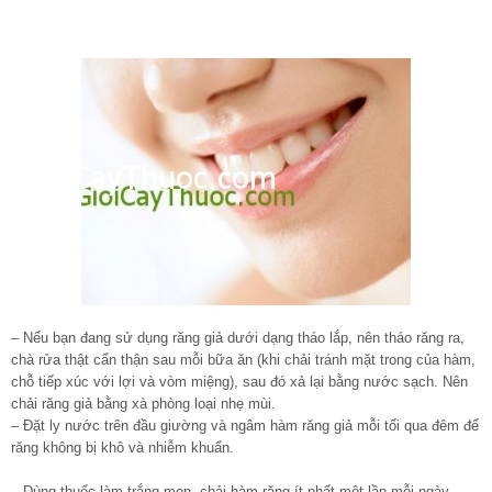
– Nếu bạn đang sử dụng răng giả dưới dạng tháo lắp, nên tháo răng ra,
chà rửa thật cẩn thận sau mỗi bữa ăn (khi chải tránh mặt trong của hàm,
chỗ tiếp xúc với lợi và vòm miệng), sau đó xả lại bằng nước sạch. Nên
chải răng giả bằng xà phòng loại nhẹ mùi.
– Đặt ly nước trên đầu giường và ngâm hàm răng giả mỗi tối qua đêm để
răng không bị khô và nhiễm khuẩn.
– Dùng thuốc làm trắng men, chải hàm răng ít nhất một lần mỗi ngày.