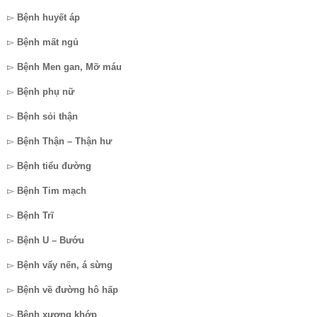
▻
Bệnh huyết áp
▻
Bệnh mất ngủ
▻
Bệnh Men gan, Mỡ máu
▻
Bệnh phụ nữ
▻
Bệnh sỏi thận
▻
Bệnh Thận – Thận hư
▻
Bệnh tiểu đường
▻
Bệnh Tim mạch
▻
Bệnh Trĩ
▻
Bệnh U – Bướu
▻
Bệnh vẩy nến, á sừng
▻
Bệnh về đường hô hấp
▻
Bệnh xương khớp