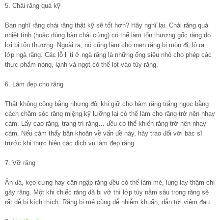
5. Chải răng quá kỹ
Bạn nghĩ rằng chải răng thật kỹ sẽ tốt hơn? Hãy nghĩ lại. Chải răng quá
nhiệt tình (hoặc dùng bàn chải cứng) có thể làm tổn thương gốc răng do
lợi bị tổn thương. Ngoài ra, nó cũng làm cho men răng bị mòn đi, lộ ra
lớp ngà răng. Các lỗ li ti ở ngà răng là những ống siêu nhỏ cho phép các
thực phẩm nóng, lạnh và ngọt có thể lọt vào tủy răng.
6. Làm đẹp cho răng
Thật không công bằng nhưng đôi khi giữ cho hàm răng trắng ngọc bằng
cách chăm sóc răng miệng kỹ lưỡng lại có thể làm cho răng trở nên nhạy
cảm. Lấy cao răng, trang trí răng… đều có thể khiến răng trở nên nhạy
cảm. Nếu cảm thấy băn khoăn về vấn đề này, hãy trao đổi với bác sĩ
trước khi thực hiện các dịch vụ làm đẹp răng.
7. Vỡ răng
Ăn đá, kẹo cứng hay cắn ngập răng đều có thể làm mẻ, lung lay thậm chí
gãy răng. Một khi chiếc răng đã bị vỡ thì lớp tủy nằm sâu trong răng sẽ
rất dễ bị kích thích. Răng bị mẻ cũng dễ nhiễm khuẩn, dẫn tới viêm đau.