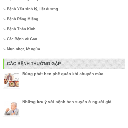
▻
Bệnh Yếu sinh lý, liệt dương
▻
Bệnh Răng Miệng
▻
Bệnh Thần Kinh
▻
Các Bệnh về Gan
▻
Mụn nhọt, lở ngứa
CÁC BỆNH THƯỜNG GẶP
Bùng phát hen phế quản khi chuyển mùa
Những lưu ý với bệnh hen suyễn ở người già