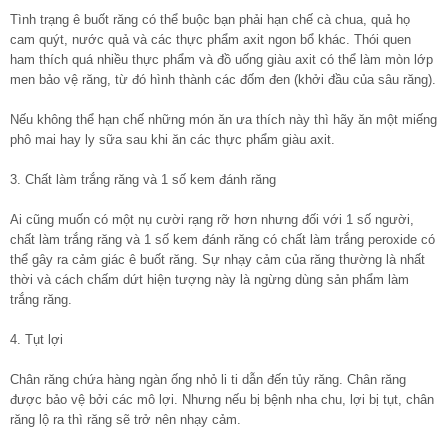
Tình trạng ê buốt răng có thể buộc bạn phải hạn chế cà chua, quả họ
cam quýt, nước quả và các thực phẩm axit ngon bổ khác. Thói quen
ham thích quá nhiều thực phẩm và đồ uống giàu axit có thể làm mòn lớp
men bảo vệ răng, từ đó hình thành các đốm đen (khởi đầu của sâu răng).
Nếu không thể hạn chế những món ăn ưa thích này thì hãy ăn một miếng
phô mai hay ly sữa sau khi ăn các thực phẩm giàu axit.
3. Chất làm trắng răng và 1 số kem đánh răng
Ai cũng muốn có một nụ cười rạng rỡ hơn nhưng đối với 1 số người,
chất làm trắng răng và 1 số kem đánh răng có chất làm trắng peroxide có
thể gây ra cảm giác ê buốt răng. Sự nhạy cảm của răng thường là nhất
thời và cách chấm dứt hiện tượng này là ngừng dùng sản phẩm làm
trắng răng.
4. Tụt lợi
Chân răng chứa hàng ngàn ống nhỏ li ti dẫn đến tủy răng. Chân răng
được bảo vệ bởi các mô lợi. Nhưng nếu bị bệnh nha chu, lợi bị tụt, chân
răng lộ ra thì răng sẽ trở nên nhạy cảm.