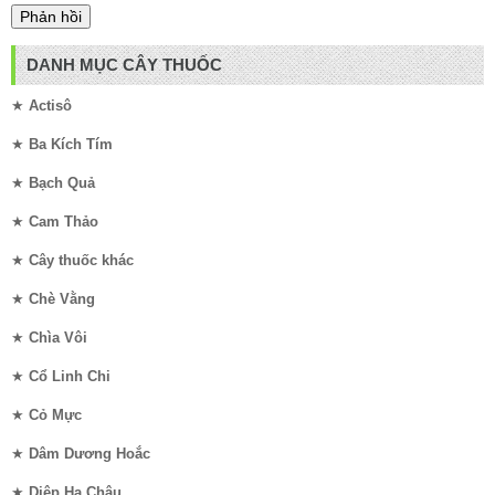
DANH MỤC CÂY THUỐC
★
Actisô
★
Ba Kích Tím
★
Bạch Quả
★
Cam Thảo
★
Cây thuốc khác
★
Chè Vằng
★
Chìa Vôi
★
Cổ Linh Chi
★
Cỏ Mực
★
Dâm Dương Hoắc
★
Diệp Hạ Châu