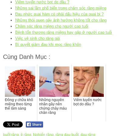
Viêm tuyến nước bọt do đâu ?
Những sai lầm phổ biến trong chăm sóc răng miệng
Đau nhức quai hàm có phải dấu hiệu của quai bị ?
Những thói quen gây ảnh hưởng không tốt cho răng
Chăm sóc răng miệng cho người cao tuổi
Bệnh tổn thương răng miệng hay gặp ở người cao tuổi
Việc vệ sinh cho răng giả
Bí quyết giảm đau khi mọc răng khôn
Cùng Danh Mục :
Đông y chữa khô
Những nguyên
Viêm tuyến nước
miệng theo từng
nhân gây nên
bọt do đâu ?
thể lâm sàng
chứng chảy máu
chân răng
buốt răng
,
ê răng
,
Nghiến răng
,
răng đau buốt
,
đau răng