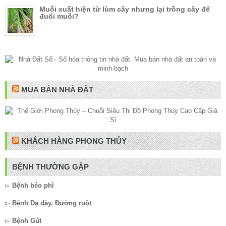
Muỗi xuất hiện từ lùm cây nhưng lại trồng cây để
đuổi muỗi?
MUA BÁN NHÀ ĐẤT
KHÁCH HÀNG PHONG THỦY
BỆNH THƯỜNG GẶP
▻
Bệnh béo phì
▻
Bệnh Dạ dày, Đường ruột
▻
Bệnh Gút