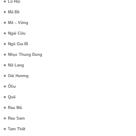
★
Lô Hội
★
Mã Đề
★
Mè – Vừng
★
Ngải Cứu
★
Ngũ Gia Bì
★
Nhục Thung Dung
★
Nữ Lang
★
Oải Hương
★
Ôliu
★
Quế
★
Rau Má
★
Rau Sam
★
Tam Thất