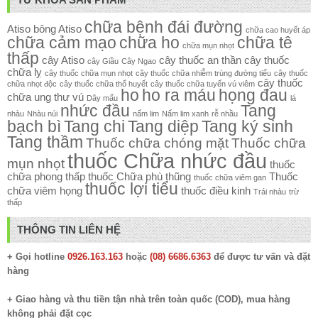
chữa bệnh đái đường
Atiso
bông Atiso
chữa cao huyết áp
chữa cảm mạo
chữa ho
chữa tê
chữa mụn nhọt
thấp
cây Atiso
cây thuốc an thần
cây thuốc
cây Giầu
Cây Ngao
chữa lỵ
cây thuốc chữa mụn nhọt
cây thuốc chữa nhiễm trùng đường tiểu
cây thuốc
cây thuốc
chữa nhọt độc
cây thuốc chữa thổ huyết
cây thuốc chữa tuyến vú viêm
ho
ho ra máu
họng đau
chữa ung thư vú
Dây mấu
lá
nhức đầu
Tang
nhàu
Nhàu núi
nấm lim
Nấm lim xanh
rễ nhầu
bạch bì
Tang chi
Tang diệp
Tang ký sinh
Tang thầm
Thuốc chữa chóng mặt
Thuốc chữa
thuốc Chữa nhức đầu
mụn nhọt
thuốc
chữa phong thấp
thuốc Chữa phù thũng
Thuốc
thuốc chữa viêm gan
thuốc lợi tiểu
chữa viêm họng
thuốc điều kinh
Trái nhàu
trừ
thấp
THÔNG TIN LIÊN HỆ
+ Gọi hotline
0926.163.163
hoặc
(08) 6686.6363
để được tư vấn và đặt
hàng
+ Giao hàng và thu tiền tận nhà trên toàn quốc (COD), mua hàng
không phải đặt cọc